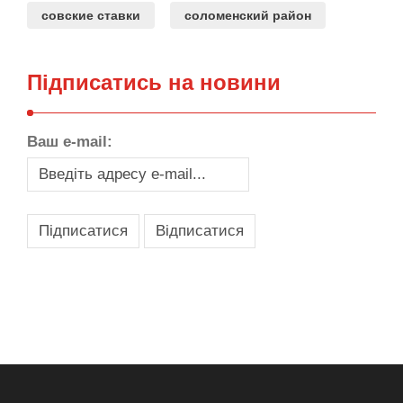
совские ставки
соломенский район
Підписатись на новини
Ваш e-mail:
,
,
,
,
масло texaco
масла и смазки
оборудование для провайдеров
телеком оборудование
запчасти для автобусов