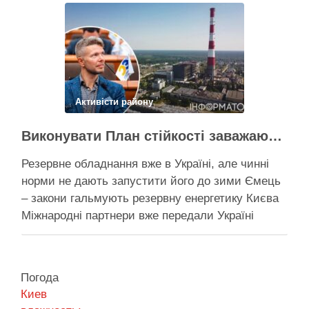
генерація тепла, але ввести її в експлуатацію
швидко не вийде …
Поділитися у соцмережах:
Активісти району
Виконувати План стійкості заважають законодавчі обмеження – депутат Київради
Резервне обладнання вже в Україні, але чинні
норми не дають запустити його до зими Ємець
– закони гальмують резервну енергетику Києва
Міжнародні партнери вже передали Україні
обладнання для резервного енергозабезпечення
Києва, однак ввести його в експлуатацію
заважають чинні законодавчі процедури. Про це
Погода
4 серпня заявив депутат Київської міської ради
Киев
від …