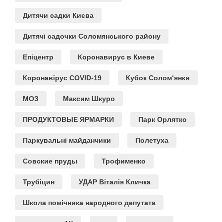
Дитячи садки Києва
Дитячі садочки Соломянського району
Епіцентр
Коронавирус в Киеве
Коронавірус COVID-19
Кубок Солом‘янки
МОЗ
Максим Шкуро
ПРОДУКТОВЫЕ ЯРМАРКИ
Парк Орлятко
Паркувальні майданчики
Полетуха
Совские пруды
Трофименко
Трубіцин
УДАР Віталія Кличка
Школа помічника народного депутата