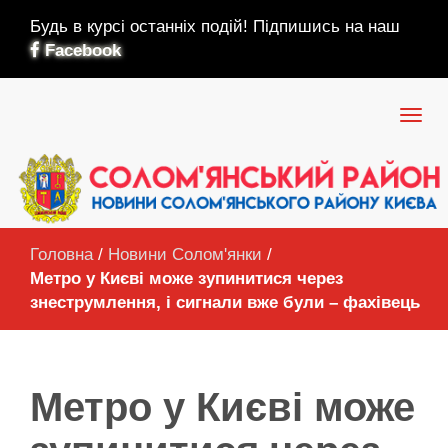
Будь в курсі останніх подій! Підпишись на наш
Facebook
Головна
/
Новини Солом'янки
/
Метро у Києві може зупинитися через
знеструмлення, і сигнали вже були – фахівець
Метро у Києві може