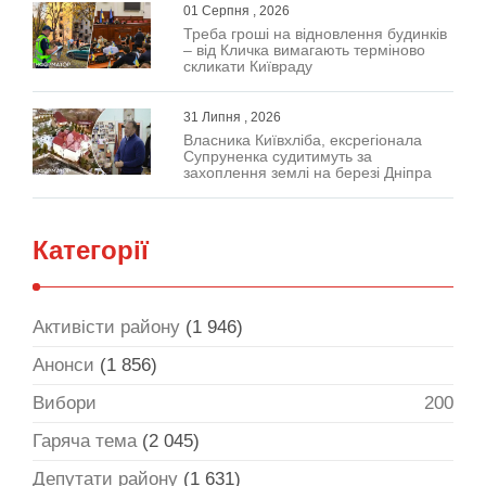
01 Серпня , 2026
Треба гроші на відновлення будинків
– від Кличка вимагають терміново
скликати Київраду
31 Липня , 2026
Власника Київхліба, ексрегіонала
Супруненка судитимуть за
захоплення землі на березі Дніпра
Категорії
Активісти району
(1 946)
Анонси
(1 856)
Вибори
200
Гаряча тема
(2 045)
Депутати району
(1 631)