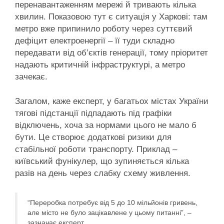
перенавантаженням мережі й тривають кілька
хвилин. Показовою тут є ситуація у Харкові: там
метро вже припинило роботу через суттєвий
дефіцит електроенергії – її туди складно
передавати від об’єктів генерації, тому пріоритет
надають критичній інфраструктурі, а метро
зачекає.
Загалом, каже експерт, у багатьох містах України
тягові підстанції підпадають під графіки
відключень, хоча за нормами цього не мало б
бути. Це створює додаткові ризики для
стабільної роботи транспорту. Приклад –
київський фунікулер, що зупиняється кілька
разів на день через слабку схему живлення.
“Переробка потребує від 5 до 10 мільйонів гривень,
але місто не було зацікавлене у цьому питанні”, –
зазначає експерт.