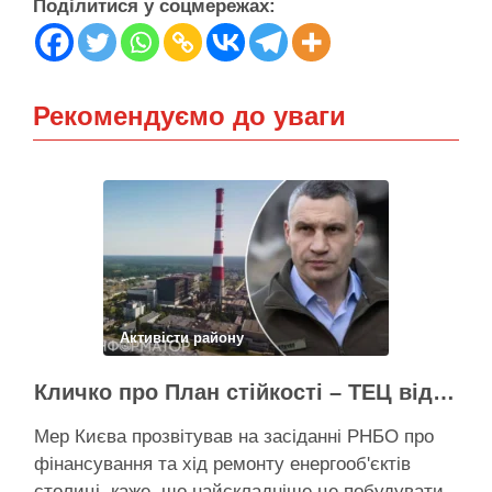
Поділитися у соцмережах:
Рекомендуємо до уваги
Активісти району
Кличко про План стійкості – ТЕЦ відновили вже на 65%, будується захист ІІ рівня
Мер Києва прозвітував на засіданні РНБО про
фінансування та хід ремонту енергооб'єктів
столиці, каже, що найскладніше це побудувати