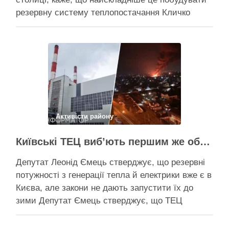
резервну систему теплопостачання Кличко
розповів про виконання Плану стійкості Києва на
засіданні РНБО Київ уже виконав ремонт
пошкоджених енергооб’єктів на 65%, а на
потреби Плану стійкості столиця залучила
понад 10 млрд грн, …
Поділитися у соцмережах:
Активісти району
Київські ТЕЦ виб’ють першим же обстрілом, План стійкості не спрацює – депутат Київради Ємець
Депутат Леонід Ємець стверджує, що резервні
потужності з генерації тепла й електрики вже є в
Києва, але закони не дають запустити їх до
зими Депутат Ємець стверджує, що ТЕЦ
можуть бути знищені першим же ракетним
ударом, тоді Києву знадобиться резервна