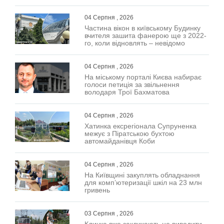
04 Серпня , 2026
Частина вікон в київському Будинку
вчителя зашита фанерою ще з 2022-
го, коли відновлять – невідомо
04 Серпня , 2026
На міському порталі Києва набирає
голоси петиція за звільнення
володаря Трої Бахматова
04 Серпня , 2026
Хатинка ексрегіонала Супруненка
межує з Піратською бухтою
автомайданівця Коби
04 Серпня , 2026
На Київщині закуплять обладнання
для комп’ютеризації шкіл на 23 млн
гривень
03 Серпня , 2026
Кличка вже закликають не виводити