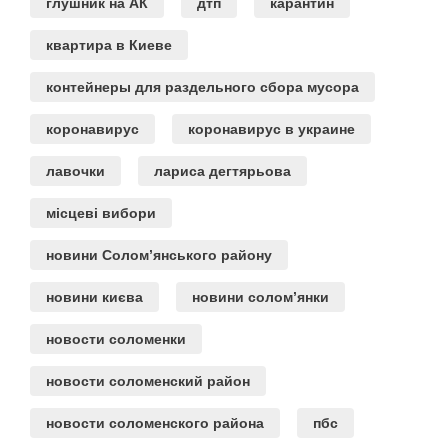
глушник на АК
дтп
карантин
квартира в Киеве
контейнеры для раздельного сбора мусора
коронавирус
коронавирус в украине
лавочки
лариса дегтярьова
місцеві вибори
новини Солом’янського району
новини києва
новини солом’янки
новости соломенки
новости соломенский район
новости соломенского района
пбс