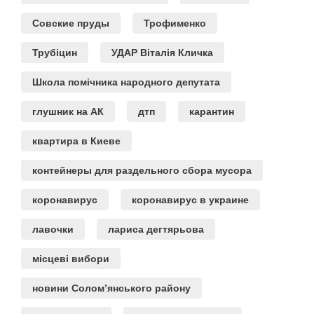
Совские пруды
Трофименко
Трубіцин
УДАР Віталія Кличка
Школа помічника народного депутата
глушник на АК
дтп
карантин
квартира в Киеве
контейнеры для раздельного сбора мусора
коронавирус
коронавирус в украине
лавочки
лариса дегтярьова
місцеві вибори
новини Солом’янського району