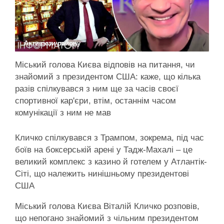
Активісти району
Міський голова Києва відповів на питання, чи
знайомий з президентом США: каже, що кілька
разів спілкувався з ним ще за часів своєї
спортивної кар'єри, втім, останнім часом
комунікації з ним не мав
Кличко спілкувався з Трампом, зокрема, під час
боїв на боксерській арені у Тадж-Махалі – це
великий комплекс з казино й готелем у Атлантік-
Сіті, що належить нинішньому президентові
США
Міський голова Києва Віталій Кличко розповів,
що непогано знайомий з чільним президентом