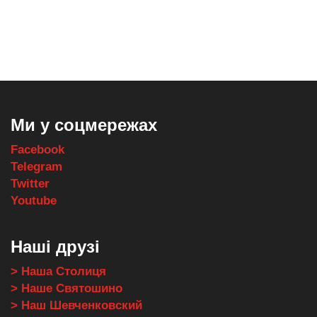
,
,
,
,
масло texaco
масла и смазки
оборудование для провайдеров
телеком оборудование
запчасти для автобусов
Ми у соцмережах
Facebook
Telegram
Twitter
Youtube
Наші друзі
> Наша Столиця
> Наше Святошино
> Наш Шевченковский