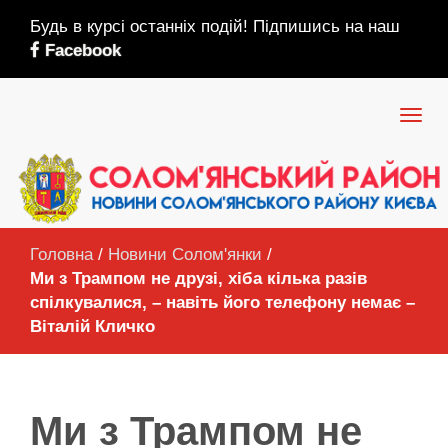
Будь в курсі останніх подій! Підпишись на наш
Facebook
Головна
/
Новини Солом'янки
/
Ми з Трампом не друзі, хіба кілька разів
спілкувалися, – навіть його телефону немає –
Віталій Кличко
Ми з Трампом не