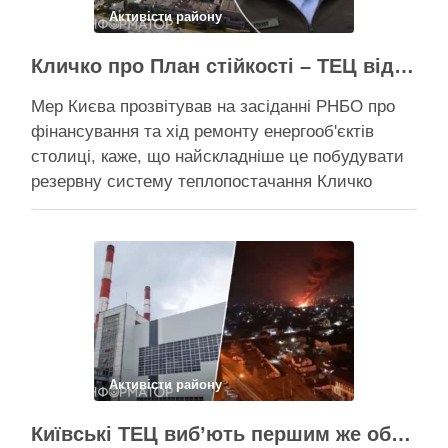
Активісти району
Кличко про План стійкості – ТЕЦ відновили вже на 65%, будується захист ІІ рівня
Мер Києва прозвітував на засіданні РНБО про
фінансування та хід ремонту енергооб'єктів
столиці, каже, що найскладніше це побудувати
резервну систему теплопостачання Кличко
розповів про виконання Плану стійкості Києва на
засіданні РНБО Київ уже виконав ремонт
пошкоджених енергооб’єктів на 65%, а на
потреби Плану стійкості столиця залучила
понад 10 млрд грн, …
Поділитися у соцмережах:
Активісти району
Київські ТЕЦ виб’ють першим же обстрілом, План стійкості не спрацює – депутат Київради Ємець