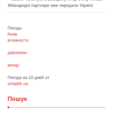
Міжнародні партнери вже передали Україні
обладнання для резервного енергозабезпечення
Києва, однак ввести його в експлуатацію
заважають чинні законодавчі процедури. Про це
Погода
4 серпня заявив депутат Київської міської ради
Киев
від …
влажность:
Поділитися у соцмережах:
давление:
ветер:
Погода на 10 дней от
sinoptik.ua
Пошук