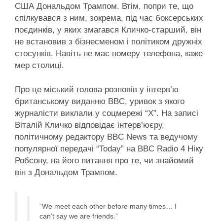
США Дональдом Трампом. Втім, попри те, що
спілкувався з ним, зокрема, під час боксерських
поєдинків, у яких змагався Кличко-старший, він
не встановив з бізнесменом і політиком дружніх
стосунків. Навіть не має номеру телефона, каже
мер столиці.
Про це міський голова розповів у інтерв’ю
британському виданню BBC, уривок з якого
журналісти виклали у соцмережі “X”. На записі
Віталій Кличко відповідає інтерв’юєру,
політичному редактору BBC News та ведучому
популярної передачі “Today” на BBC Radio 4 Ніку
Робсону, на його питання про те, чи знайомий
він з Дональдом Трампом.
“We meet each other before many times… I
can’t say we are friends.”