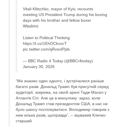
Vitali Klitschko, mayor of Kyiv, recounts
meeting US President Trump during his boxing
days with his brother and fellow boxer
Wladimir.
Listen to Political Thinking:
https://t.co/1EhOCkvocT
pic.twitter.com/qRvsxIPjsb
— BBC Radio 4 Today (@BBCr4today)
January 30, 2026
“Ми знаємо один одного, і зустрічалися раніше
багато разів. Дональд Трамп був присутній серед
аудиторії, зокрема, на своїй арені Тадж Махал у
Атлантік Сіті. Але це в минулому: зараз, коли
Дональд Трамп став президентом США, в нас не
було шансу поспілкуватися. Володимир говорив з
ним кілька разів, щоправда”, – зауважив Кличко-
старший.