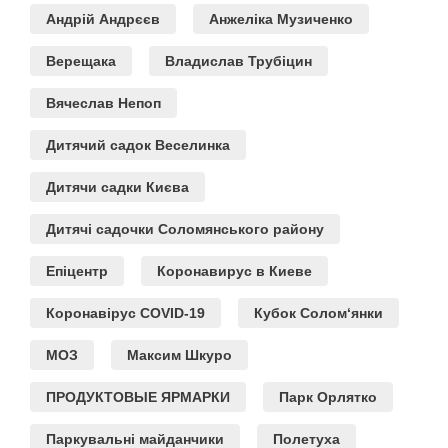
Андрій Андрєєв
Анжеліка Музиченко
Верещака
Владислав Трубіцин
Вячеслав Непоп
Дитячий садок Веселинка
Дитячи садки Києва
Дитячі садочки Соломянського району
Епіцентр
Коронавирус в Киеве
Коронавірус COVID-19
Кубок Солом‘янки
МОЗ
Максим Шкуро
ПРОДУКТОВЫЕ ЯРМАРКИ
Парк Орлятко
Паркувальні майданчики
Полетуха