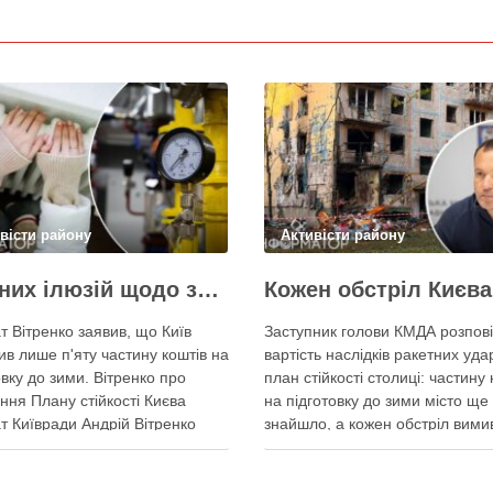
вісти району
Активісти району
Жодних ілюзій щодо зими – у Київраді закидають, що КМДА виконала План стійкості на 20%
т Вітренко заявив, що Київ
Заступник голови КМДА розпові
ив лише п'яту частину коштів на
вартість наслідків ракетних удар
овку до зими. Вітренко про
план стійкості столиці: частину 
ння Плану стійкості Києва
на підготовку до зими місто ще
т Київради Андрій Вітренко
знайшло, а кожен обстріл вими
, що станом на 5 серпня
казни міста ще більше коштів
на влада виконала План
Балістичний удар по Києву кош