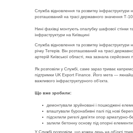
Служба відновлення та розвитку інфраструктури 
розташований на трасі державного значення Т-10
Нині фахівці монтують опалубку шафової стінки т
інфраструктури на Київщині
Служба відновлення та розвитку інфраструктури 
річку Тетерів. Він розташований на трасі держав
артерій Київської області, яка зазнала серйозних 
Як розповіли у Службі, саме зараз триває капремо
підтримки UK Export Finance. Його мета — якнайш
важливого інфраструктурного об’єкта.
Що вже зробили:
демонтували зруйновані і пошкоджені елем
влаштували буронабивні палі під нові берег
підсилили ригелі дев’яти опор арматурно-б
залили бетонну основу під опорні елементи
У Службі розповіли, що кожен день на об’єкті три