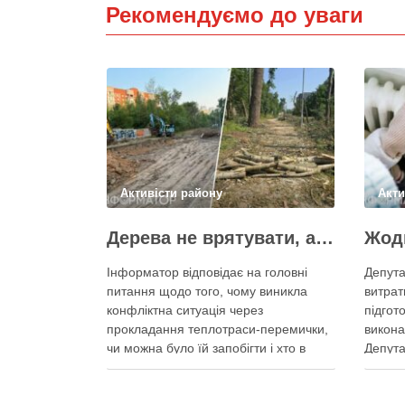
Рекомендуємо до уваги
Активісти району
Акти
Дерева не врятувати, але знайти й покарати винних треба – головні питання і висновки з конфлікту на Теремках
Інформатор відповідає на головні
Депута
питання щодо того, чому виникла
витрат
конфліктна ситуація через
підгот
прокладання теплотраси-перемички,
викона
чи можна було їй запобігти і хто в
Депута
цьому винен Вирубка дерев триває,
заявив
почали й прокладати теплотрасу –
столич