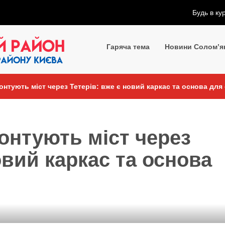
Будь в ку
Гаряча тема
Новини Солом’я
онтують міст через Тетерів: вже є новий каркас та основа для
онтують міст через
овий каркас та основа