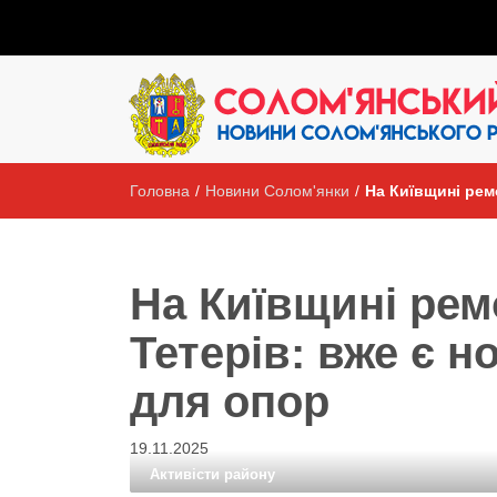
Головна
/
Новини Солом'янки
/
На Київщині рем
На Київщині рем
Тетерів: вже є н
для опор
19.11.2025
Активісти району