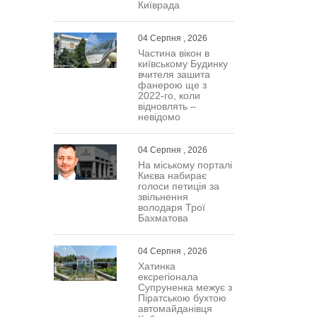
Київрада
04 Серпня , 2026
Частина вікон в
київському Будинку
вчителя зашита
фанерою ще з
2022-го, коли
відновлять –
невідомо
04 Серпня , 2026
На міському порталі
Києва набирає
голоси петиція за
звільнення
володаря Трої
Бахматова
04 Серпня , 2026
Хатинка
ексрегіонала
Супруненка межує з
Піратською бухтою
автомайданівця