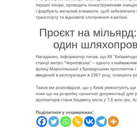
першої опори, проводять піскоструменеве очищенн
і фарбують металеві елементи, щоб забезпечити ї
транспорту та відновити сполучення в регіоні.
Проєкт на мільярд
один шляхопровід
Нагадаємо, Інформатор писав, що КК “Київавтод
станції метро “Чернігівська” – одного з найважлив
вулиці Миропільської з Броварським проспектом 
введений в експлуатацію в 1967 році, планують р
Також ми розповідали, що у Києві ремонтують ще
поки що на розробку проєктної документації для 
архітекторів стане бюджету міста у 7,6 млн грн. 
Поділитися у соцмережах: