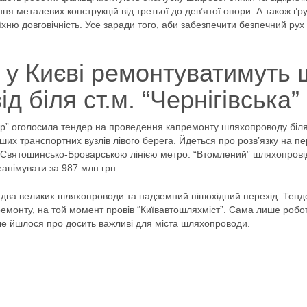
я металевих конструкцій від третьої до дев’ятої опори. А також ґр
хню довговічність. Усе заради того, аби забезпечити безпечний рух
: у Києві ремонтуватимуть 
 біля ст.м. “Чернігівська”
ор” оголосила тендер на проведення капремонту шляхопроводу біл
іших транспортних вузлів лівого берега. Йдеться про розв’язку на пе
і Святошинсько-Броварською лінією метро. “Втомлений” шляхопрові
еанімувати за 987 млн грн.
 два великих шляхопроводи та надземний пішохідний перехід. Тенд
ремонту, на той момент провів “Київавтошляхміст”. Сама лише робо
Але йшлося про досить важливі для міста шляхопроводи.