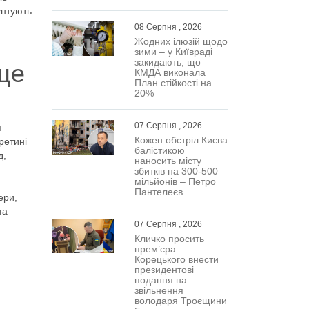
унтують
08 Серпня , 2026
Жодних ілюзій щодо
зими – у Київраді
закидають, що
ще
КМДА виконала
План стійкості на
20%
07 Серпня , 2026
я
Кожен обстріл Києва
ретині
балістикою
д,
наносить місту
збитків на 300-500
мільйонів – Петро
Пантелеєв
ери,
та
07 Серпня , 2026
Кличко просить
прем’єра
Корецького внести
президентові
подання на
звільнення
володаря Троєщини