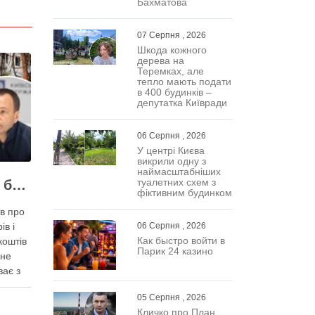
Бахматова
07 Серпня , 2026
Шкода кожного
дерева на
Теремках, але
тепло мають подати
в 400 будинків –
депутатка Київради
06 Серпня , 2026
У центрі Києва
викрили одну з
наймасштабніших
туалетних схем з
Кожен обстріл Києва балістикою наносить місту збитків на 300-500 мільйонів – Петро Пантелеєв
фіктивним будинком
в про
ів і
06 Серпня , 2026
Как быстро войти в
коштів
Парик 24 казино
 не
ває з
05 Серпня , 2026
тує
Кличко про План