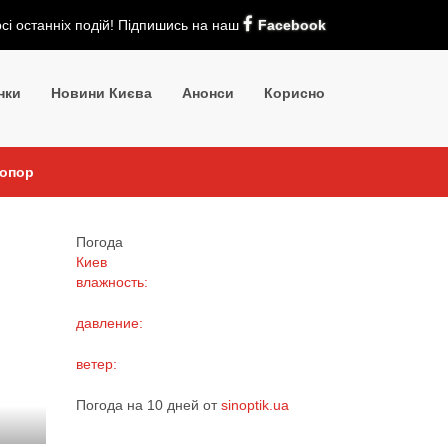
рсі останніх подій! Підпишись на наш
Facebook
нки
Новини Києва
Анонси
Корисно
 опор
Погода
Киев
влажность:
давление:
ветер:
Погода на 10 дней от
sinoptik.ua