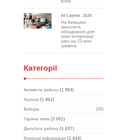
Коби
04 Серпня , 2026
На Київщині
закуплять
обладнання для
комп’ютеризації
шкіл на 23 млн
гривень
Категорії
Активісти району
(1 953)
Анонси
(1 862)
Вибори
200
Гаряча тема
(2 051)
Депутати району
(1 637)
Корисна інформація
(2 016)