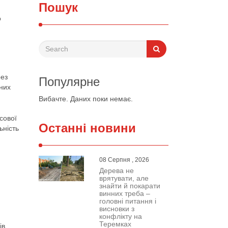
Пошук
о
рез
Популярне
тних
Вибачте. Даних поки немає.
сової
Останні новини
ьність
08 Серпня , 2026
Дерева не
врятувати, але
знайти й покарати
винних треба –
головні питання і
висновки з
конфлікту на
Теремках
ів