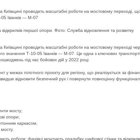
на Київщині проводить масштабні роботи на мостовому переході, щ
-05 Іванків — М-07
а відкрилків першої опори. Фото: Служба відновлення та розвитку
на Київщині проводить масштабні роботи на мостовому переході че
ного значення Т-10-05 Іванків — М-07. Це одна з ключових транспор
пошкоджень під час бойових дій у 2022 році.
нт у межах пілотного проєкту для регіону, що реалізується за фінан
видше відновити безпечний рух і повернути повноцінну функціонал
енти мосту;
ові опори;
етонним каркасом;
 мосту.
вають роботи: фахівці монтують опалубку шафової стінки та відкрилк