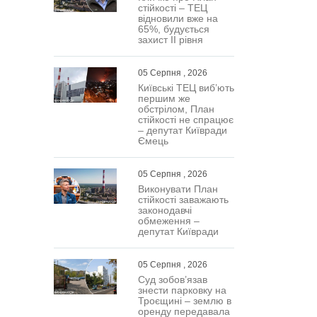
 при
стійкості – ТЕЦ
відновили вже на
65%, будується
захист ІІ рівня
05 Серпня , 2026
Київські ТЕЦ виб’ють
першим же
обстрілом, План
стійкості не спрацює
– депутат Київради
Ємець
05 Серпня , 2026
Виконувати План
стійкості заважають
законодавчі
обмеження –
депутат Київради
05 Серпня , 2026
Суд зобов’язав
знести парковку на
Троєщині – землю в
оренду передавала