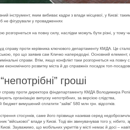
ий інструмент, яким вибиває кадри з влади місцевої, у Києві: таки
і б не фігурували у провадженнях
розгорнеться на повну силу, наслідки можуть бути різні, у тому чи
уд справу проти керівника ключового департаменту КМДА. Це стал
іською, про що заявив сам Кличко напередодні. Основний елемент, 
римінальні справи. Втім, якщо конфлікт таки розгорнеться на повну с
рам економічного розвитку міста й до справжніх посадок топ-посадовц
“непотрібні” гроші
у справу проти директора фіндепартаменту КМДА Володимира Рєпі
нують організацію випуску непотрібних, за версією слідства,
й бюджет вимушений сплатити “зайві” 580 млн грн. відсотків.
агострення стосунків, саме його прізвище називав серед недоброзичл
 “військової” влади у Києві. Тоді він звинувачував того у, нібито, з
Києві. Зауважимо, що мобільних укриттів у місті немає й досі – наві