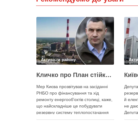
Активісти району
Акти
Кличко про План стійкості – ТЕЦ відновили вже на 65%, будується захист ІІ рівня
Мер Києва прозвітував на засіданні
Депута
РНБО про фінансування та хід
резерв
ремонту енергооб'єктів столиці, каже,
й елек
що найскладніше це побудувати
не даю
резервну систему теплопостачання
Депута
Кличко розповів про виконання Плану
можуть
стійкості Києва на засіданні РНБО Київ
ракетн
уже виконав ремонт пошкоджених
знадоб