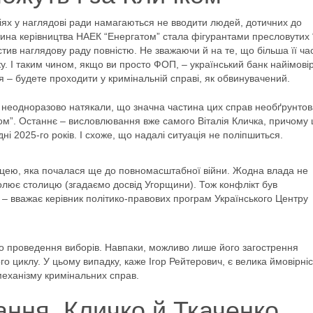
ніях у наглядові ради намагаються не вводити людей, дотичних до
стина керівництва НАЕК “Енергатом” стала фігурантами пресловутих 
устив наглядову раду повністю. Не зважаючи й на те, що більша її ча
у. І таким чином, якщо ви просто ФОП, – український банк найімові
ся – будете проходити у кримінальній справі, як обвинувачений.
36 неодноразово натякали, що значна частина цих справ необґрунтов
ом”. Останнє – висловлювання вже самого Віталія Кличка, причому
удні 2025-го років. І схоже, що надалі ситуація не поліпшиться.
ицею, яка почалася ще до повномасштабної війни. Жодна влада не
лює столицю (згадаємо досвід Угорщини). Тож конфлікт був
 – вважає керівник політико-правових програм Українського Центру
до проведення виборів. Навпаки, можливо лише його загострення
 циклу. У цьому випадку, каже Ігор Рейтерович, є велика ймовірніс
механізму кримінальних справ.
ння. Кличко й Ткаченко