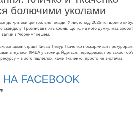
ся болючими уколами
ся до критики центральної влади. У листопаді 2025-го, щойно вибу
о скандалу. І розписав п’ять кроків, що їх, на його думку, має зроби
 валізи з “чорним” кешем.
ськової адміністрації Києва Тимур Ткаченко поскаржився прокурорам
ми зітнулася КМВА у столиці. Йдеться, передовсім, про захист об’є
ресурсу – в його підлеглих, каже Ткаченко, просто не вистачає
В НА FACEBOOK
Я!