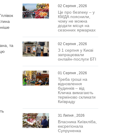
02 Серпня , 2026
Це про безпеку – у
“плівок
КМДА пояснили,
чому не можна
стина
додати місця на
рніше
сезонних ярмарках
02 Серпня , 2026
ана, та
З 1 серпня у Києві
 цю
запрацювали
онлайн-послуги БТІ
01 Серпня , 2026
Треба гроші на
відновлення
будинків – від
Кличка вимагають
терміново скликати
Київраду
ть
31 Липня , 2026
Власника Київхліба,
ексрегіонала
Супруненка