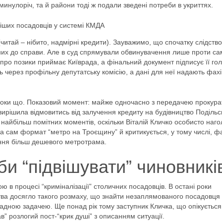
инулоріч, та й райони тоді ж подали зведені потреби в укриттях.
іших посадовців у системі КМДА
ї (читай – нібито, надмірні кредити). Зауважимо, що спочатку слідств
тних до справи. Але в суд спрямували обвинувачення лише проти са
про позики приймає Київрада, а фінальний документ підписує її гол
ь через профільну депутатську комісію, а дані для неї надають фахі
 поки що. Показовий момент: майже одночасно з передачею прокур
вирішила відмовитись від залучення кредиту на будівництво Подільс
а найбільш помітних моментів, оскільки Віталій Кличко особисто наг
оча сам формат “метро на Троєщину” й критикується, у тому числі, 
ння більш дешевого метротрама.
би “підвішувати” чиновникі
в процесі “криміналізації” столичних посадовців. В остані роки
тва досягло такого розмаху, що знайти незаплямованого посадовця
адною задачею. Ще понад рік тому заступник Кличка, що опікується
” розлогий пост-“крик душі” з описанням ситуації.