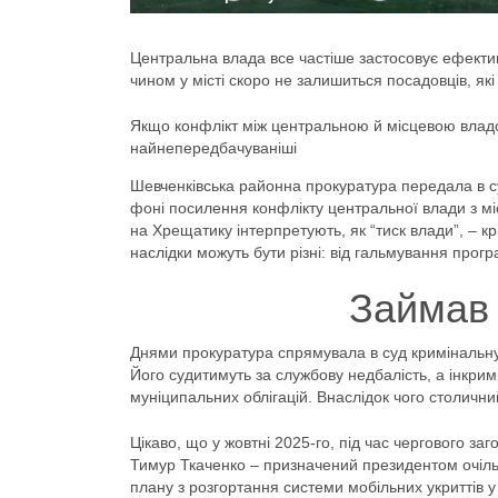
Центральна влада все частіше застосовує ефективн
чином у місті скоро не залишиться посадовців, як
Якщо конфлікт між центральною й місцевою владою 
найнепередбачуваніші
Шевченківська районна прокуратура передала в с
фоні посилення конфлікту центральної влади з м
на Хрещатику інтерпретують, як “тиск влади”, – к
наслідки можуть бути різні: від гальмування прог
Займав 
Днями прокуратура спрямувала в суд кримінальн
Його судитимуть за службову недбалість, а інкримі
муніципальних облігацій. Внаслідок чого столични
Цікаво, що у жовтні 2025-го, під час чергового з
Тимур Ткаченко – призначений президентом очільник
плану з розгортання системи мобільних укриттів у 