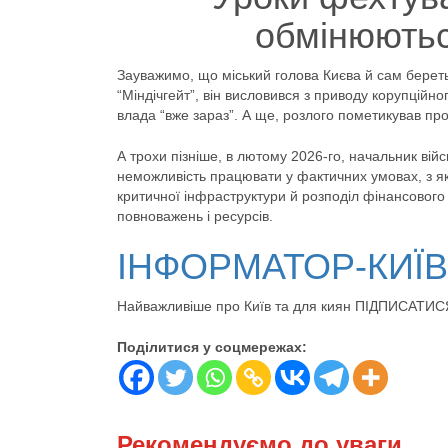
обмінюють
Зауважимо, що міський голова Києва й сам береть
“Міндічгейт”, він висловився з приводу корупційног
влада “вже зараз”. А ще, розлого пометикував про
А трохи пізніше, в лютому 2026-го, начальник вій
неможливість працювати у фактичних умовах, з яки
критичної інфраструктури й розподіл фінансового 
повноважень і ресурсів.
ІНФОРМАТОР-КИЇ
Найважливіше про Київ та для киян ПІДПИСАТИС
Поділитися у соцмережах:
Рекомендуємо до уваги