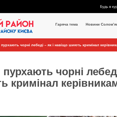
Будь в ку
Гаряча тема
Новини Солом’я
пурхають чорні лебеді – як і навіщо шиють кримінал керівни
пурхають чорні лебед
ть кримінал керівника