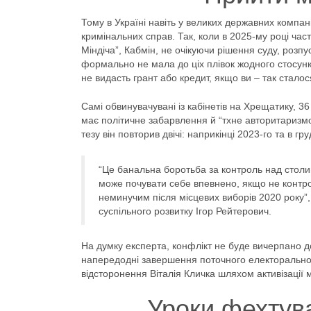
Тому в Україні навіть у великих державних компа
кримінальних справ. Так, коли в 2025-му році ча
Міндіча”, Кабмін, не очікуючи рішення суду, розп
формально не мала до ціх плівок жодного стосунк
не видасть грант або кредит, якщо ви – так стало
Самі обвинувачувані із кабінетів на Хрещатику, 
має політичне забарвлення й “тхне авторитаризм
тезу він повторив двічі: наприкінці 2023-го та в гр
“Це банальна боротьба за контроль над стол
може почувати себе впевнено, якщо не контро
неминучим після місцевих виборів 2020 року”,
суспільного розвитку Ігор Рейтерович.
На думку експерта, конфлікт не буде вичерпано 
напередодні завершення поточного електорального
відсторонення Віталія Кличка шляхом активізації 
Уроки фехтува