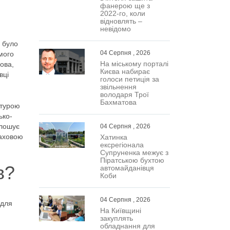
фанерою ще з
2022-го, коли
відновлять –
невідомо
о було
04 Серпня , 2026
мого
На міському порталі
ова,
Києва набирає
вці
голоси петиція за
звільнення
володаря Трої
Бахматова
атурою
ько-
олошує
04 Серпня , 2026
фаховою
Хатинка
ексрегіонала
Супруненка межує з
Піратською бухтою
в?
автомайданівця
Коби
04 Серпня , 2026
 для
На Київщині
закуплять
обладнання для