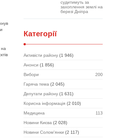
судитимуть за
захоплення землі на
березі Дніпра
хнув
ти
Категорії
 на
ктів
Активісти району
(1 946)
Анонси
(1 856)
Вибори
200
Гаряча тема
(2 045)
Депутати району
(1 631)
Корисна інформація
(2 010)
Медицина
113
Новини Києва
(2 028)
Новини Солом'янки
(2 117)