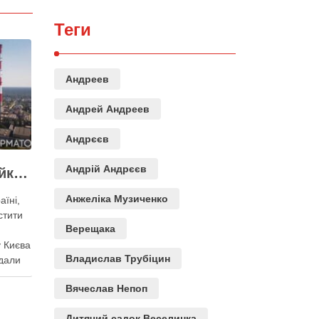
Теги
Андреев
Андрей Андреев
Андрєєв
Андрій Андрєєв
Виконувати План стійкості заважають законодавчі обмеження – депутат Київради
Анжеліка Музиченко
аїні,
стити
Верещака
 Києва
Владислав Трубіцин
дали
ного
Вячеслав Непоп
нак
важають
Дитячий садок Веселинка