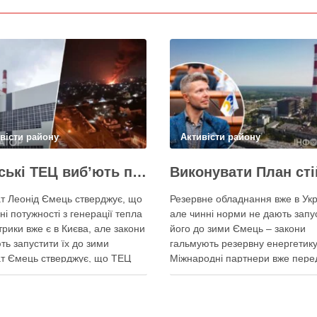
вісти району
Активісти району
Київські ТЕЦ виб’ють першим же обстрілом, План стійкості не спрацює – депутат Київради Ємець
т Леонід Ємець стверджує, що
Резервне обладнання вже в Укр
ні потужності з генерації тепла
але чинні норми не дають запу
трики вже є в Києва, але закони
його до зими Ємець – закони
ть запустити їх до зими
гальмують резервну енергетику
т Ємець стверджує, що ТЕЦ
Міжнародні партнери вже пере
 бути знищені першим же
Україні обладнання для резерв
им ударом, тоді Києву
енергозабезпечення Києва, од
иться резервна генерація
ввести його в експлуатацію за