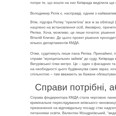
попри те, що кошти на них Київрада виділила ще м
Володимир Рєпік є, насправді, одним з найважлив
Втім, підозра Рєпіку “прилетіла” все ж за облігаці
націлено на встановлення осіб, ймовірно, приче
Репіка. Хоча, можливо, це лише початок: рішення 
Віталій Кличко. До цього проект рішення проходит
кількох департаментів КМДА.
Отже, судитимуть лише пана Репіка. Принаймні,
справи “муніципальних займів” до суду, Київрада 
Вигурівської гілки метро. Це – один з фасадних т
на необхідності цього будівництва саме зараз, х
спільнотою – там вважають за бажане облаштува
Справи потрібні, а
Справа фіндиректора КМДА стала черговою ланкою 
кримінальне переслідування київського чиновниц
призначення на відповідальну посаду стає надскл
питаннями освіти, Валентин Мондриївський, “видав