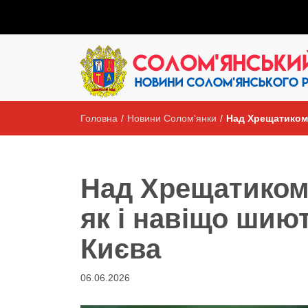
Головна
/
Новини Солом'янки
/
Над Хрещатиком 
Над Хрещатиком 
як і навіщо шию
Києва
06.06.2026