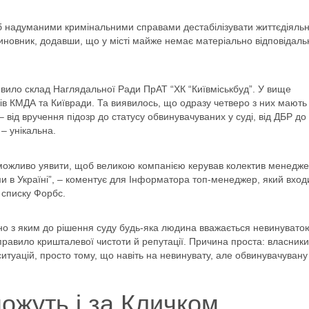
 надуманими кримінальними справами дестабілізувати життєдіяльн
 чиновник, додавши, що у місті майже немає матеріально відповідаль
овило склад Наглядальної Ради ПрАТ “ХК “Київміськбуд”. У вище
ів КМДА та Київради. Та виявилось, що одразу четверо з них мають 
від вручення підозр до статусу обвинувачуваних у суді, від ДБР до
 – унікальна.
еможливо уявити, щоб великою компанією керував колектив менедже
ми в Україні”, – коментує для Інформатора топ-менеджер, який вход
і списку Форбс.
но з яким до рішення суду будь-яка людина вважається невинуватою
правило кришталевої чистоти й репутації. Причина проста: власники
итуацій, просто тому, що навіть на невинувату, але обвинувачувану
ожуть і за Кличком