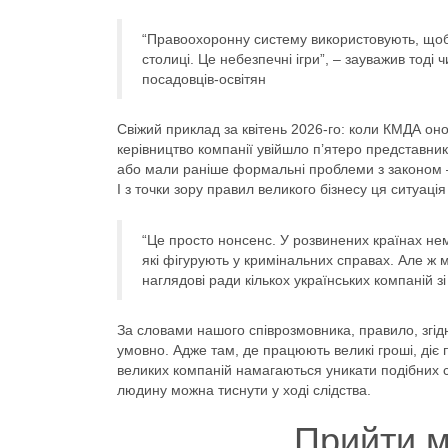
“Правоохоронну систему використовують, щоб
столиці. Це небезпечні ігри”, – зауважив тоді
посадовців-освітян
Свіжий приклад за квітень 2026-го: коли КМДА он
керівництво компанії увійшло п’ятеро представник
або мали раніше формальні проблеми з законом – 
І з точки зору правил великого бізнесу ця ситуація
“Це просто нонсенс. У розвинених країнах н
які фігурують у кримінальних справах. Але ж 
наглядові ради кількох українських компаній з
За словами нашого співрозмовника, правило, згід
умовно. Адже там, де працюють великі гроші, діє 
великих компаній намагаються уникати подібних с
людину можна тиснути у ході слідства.
Прийти м