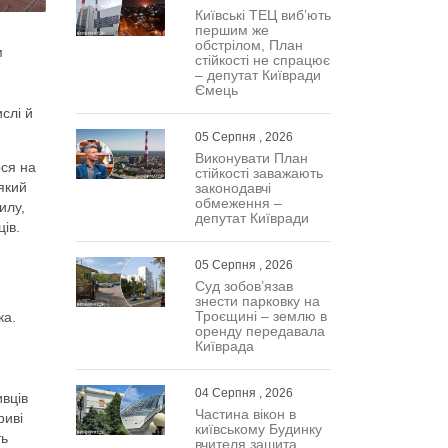
Київські ТЕЦ виб’ють
першим же
обстрілом, План
м
стійкості не спрацює
– депутат Київради
Ємець
слі й
05 Серпня , 2026
Виконувати План
ося на
стійкості заважають
який
законодавчі
обмеження –
илу,
депутат Київради
ів.
05 Серпня , 2026
Суд зобов’язав
знести парковку на
Троєщині – землю в
ка.
оренду передавала
Київрада
04 Серпня , 2026
ивців
Частина вікон в
риві
київському Будинку
ть
вчителя зашита