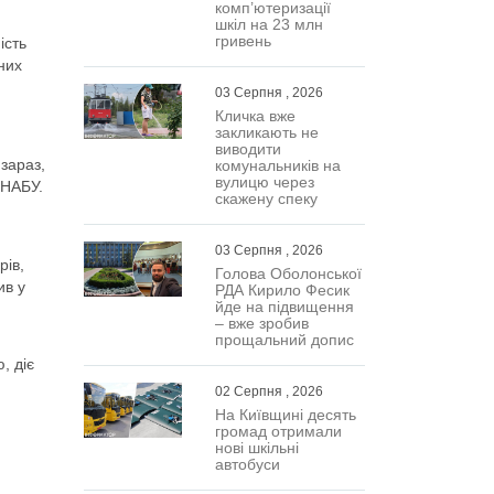
комп’ютеризації
шкіл на 23 млн
гривень
ість
них
03 Серпня , 2026
Кличка вже
закликають не
виводити
зараз,
комунальників на
вулицю через
 НАБУ.
скажену спеку
03 Серпня , 2026
рів,
Голова Оболонської
ив у
РДА Кирило Фесик
йде на підвищення
– вже зробив
прощальний допис
, діє
02 Серпня , 2026
На Київщині десять
громад отримали
нові шкільні
автобуси