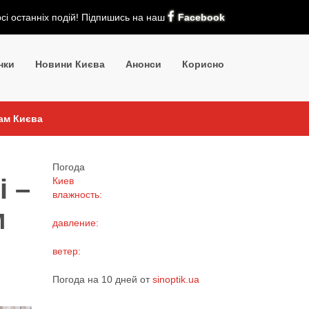
рсі останніх подій! Підпишись на наш
Facebook
нки
Новини Києва
Анонси
Корисно
кам Києва
Погода
і –
Киев
влажность:
м
давление:
ветер:
Погода на 10 дней от
sinoptik.ua