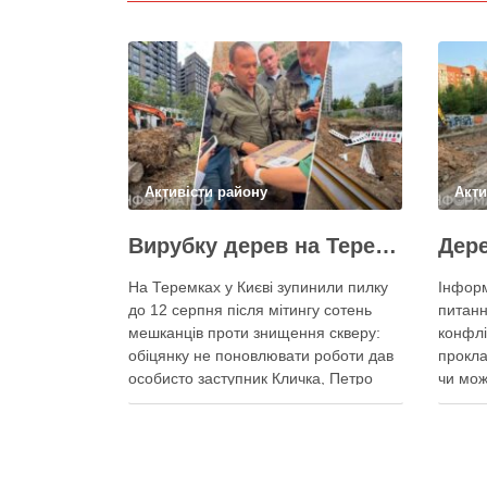
Активісти району
Акти
Вирубку дерев на Теремках призупинили після приїзду заступника Кличка – почався діалог
На Теремках у Києві зупинили пилку
Інформ
до 12 серпня після мітингу сотень
питанн
мешканців проти знищення скверу:
конфлі
обіцянку не поновлювати роботи дав
прокла
особисто заступник Кличка, Петро
чи мож
Пантелеєв, що прибув налагодити
цьому 
комунікацію Вирубку дерев на
почали
Теремках призупинили, втім, чи
значит
вдасться зберегти ту частину
Зранку