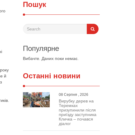
Пошук
ого
Популярне
ні
Вибачте. Даних поки немає.
 року
Останні новини
ле й
з
08 Серпня , 2026
иків.
Вирубку дерев на
Теремках
призупинили після
приїзду заступника
Кличка – почався
діалог