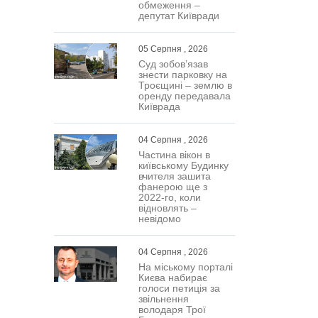
ну …
обмеження –
депутат Київради
05 Серпня , 2026
Суд зобов’язав
знести парковку на
Троєщині – землю в
оренду передавала
Київрада
04 Серпня , 2026
Частина вікон в
київському Будинку
вчителя зашита
фанерою ще з
2022-го, коли
відновлять –
невідомо
04 Серпня , 2026
На міському порталі
Києва набирає
голоси петиція за
звільнення
володаря Трої