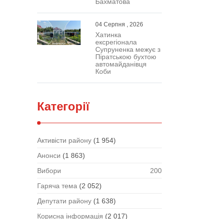
Бахматова
04 Серпня , 2026
Хатинка
ексрегіонала
Супруненка межує з
Піратською бухтою
автомайданівця
Коби
Категорії
Активісти району
(1 954)
Анонси
(1 863)
Вибори
200
Гаряча тема
(2 052)
Депутати району
(1 638)
Корисна інформація
(2 017)