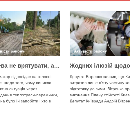
вісти району
Активісти району
Дерева не врятувати, але знайти й покарати винних треба – головні питання і висновки з конфлікту на Теремках
атор відповідає на головні
Депутат Вітренко заявив, що Ки
я щодо того, чому виникла
витратив лише п'яту частину ко
ктна ситуація через
підготовку до зими. Вітренко пр
дання теплотраси-перемички,
виконання Плану стійкості Києв
на було їй запобігти і хто в
Депутат Київради Андрій Вітре
винен Вирубка дерев триває,
заявив, що станом на 5 серпня
 й прокладати теплотрасу –
столична влада виконала План
ь, процес вже не зупинити
стійкості за видатками лише тр
 у суботу, 8 серпня 2026 року,
більше ніж на 20%. За його сло