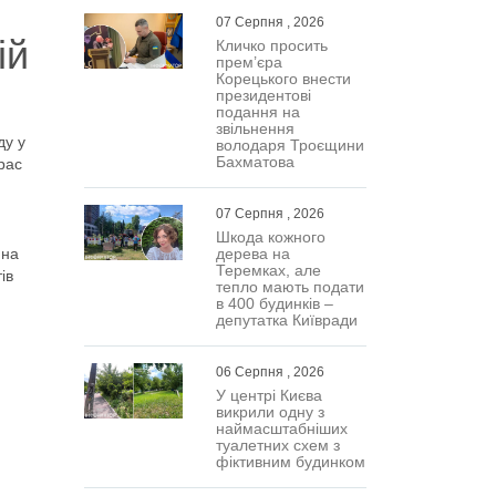
07 Серпня , 2026
ій
Кличко просить
прем’єра
Корецького внести
президентові
подання на
звільнення
ду у
володаря Троєщини
Бахматова
рас
07 Серпня , 2026
Шкода кожного
 на
дерева на
Теремках, але
ів
тепло мають подати
в 400 будинків –
депутатка Київради
06 Серпня , 2026
У центрі Києва
викрили одну з
наймасштабніших
туалетних схем з
фіктивним будинком