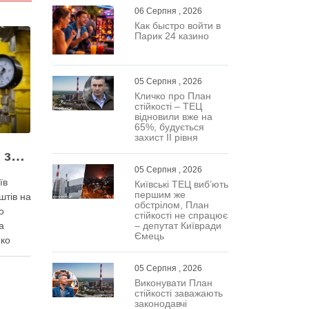
06 Серпня , 2026
Как быстро войти в
Парик 24 казино
05 Серпня , 2026
Кличко про План
стійкості – ТЕЦ
відновили вже на
65%, будується
захист ІІ рівня
Жодних ілюзій щодо зими – у Київраді закидають, що КМДА виконала План стійкості на 20%
05 Серпня , 2026
їв
Київські ТЕЦ виб’ють
першим же
штів на
обстрілом, План
о
стійкості не спрацює
– депутат Київради
а
Ємець
нко
05 Серпня , 2026
Виконувати План
охи
стійкості заважають
вами,
законодавчі