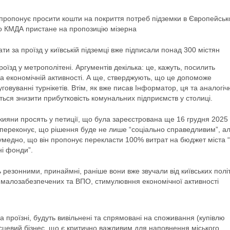
, пропонує просити кошти на покриття потреб підземки в Європейськ
 що КМДА пристане на пропозицію мізерна
и за проїзд у київській підземці вже підписали понад 300 містян
оїзд у метрополітені. Аргументів декілька: це, кажуть, посилить
а економічній активності. А ще, стверджують, що це допоможе
говуванні турнікетів. Втім, як вже писав Інформатор, ця та аналогіч
иться знизити прибутковість комунальних підприємств у столиці.
 кияни просять у петиції, що була зареєстрована ще 16 грудня 2025
, переконує, що рішення буде не лише “соціально справедливим”, а
Кумедно, що він пропонує перекласти 100% витрат на бюджет міста “
і фонди”.
 резонними, принаймні, раніше вони вже звучали від київських політ
я малозабезпечених та ВПО, стимулювння економічної активності
 проїзні, будуть вивільнені та спрямовані на споживання (купівлю
ісцевий бізнес, що є критично важливим для наповнення міського