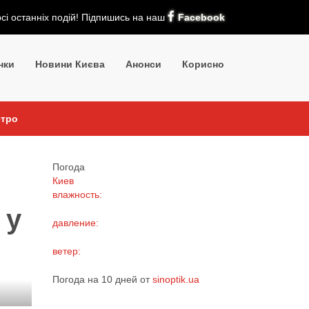
рсі останніх подій! Підпишись на наш
Facebook
нки
Новини Києва
Анонси
Корисно
етро
Погода
Киев
влажность:
 у
давление:
ветер:
Погода на 10 дней от
sinoptik.ua