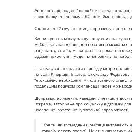
Автор петиції, поданої на сайт міськради столиці
інвестбанку та напряму в ЄС, втім, ймовірність,
Станом на 22 грудня петицію про скасування оплат
Кияни просять міську владу скасувати оплату за пр
мобільність населення, що позитивно скажеться н
раціоналізувати “адмінвитрати” на ремонті й обслу
відозви приречені – жоден із чиновників не погод
Про скасування оплати за проїзд у метро столиці
на сайті Київради. Її автор, Олександр Федорець
“економічно необхідним” у часи воєнного стану. 
подальшим пошуком компенсації через міжнародн
Щоправда, аргументи, наведені у петиції, є досить
Зокрема, автор каже про соціальну підтримку дл
населення, зростання купівельної спроможності.
“Кошти, які громадяни щомісяця витрачають на
товарів, оплату послуг). Це стимулюватиме м