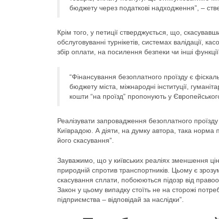
бюджету через податкові надходження”, – стве
Крім того, у петиції стверджується, що, скасував
обслуговуванні турнікетів, системах валідації, к
збір оплати, на посилення безпеки чи інші функції
“Фінансування безоплатного проїзду є фіскаль
бюджету міста, міжнародні інституції, гумані
кошти “на проїзд” пропонують у Європейського
Реалізувати запровадження безоплатного проїзду
Київрадою. А діяти, на думку автора, така норма п
його скасування”.
Зауважимо, що у київських реаліях зменшення цін
природній спротив транспортників. Цьому є зрозу
скасування сплати, побоюються підозр від правоо
Закон у цьому випадку стоїть не на сторожі потр
підприємства – відповідай за наслідки”.