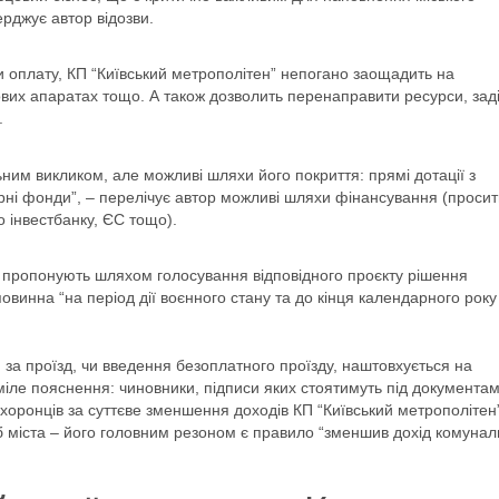
рджує автор відозви.
ши оплату, КП “Київський метрополітен” непогано заощадить на
асових апаратах тощо. А також дозволить перенаправити ресурси, заді
.
ним викликом, але можливі шляхи його покриття: прямі дотації з
тарні фонди”, – перелічує автор можливі шляхи фінансування (проси
 інвестбанку, ЄС тощо).
 пропонують шляхом голосування відповідного проєкту рішення
овинна “на період дії воєнного стану та до кінця календарного року
 за проїзд, чи введення безоплатного проїзду, наштовхується на
міле пояснення: чиновники, підписи яких стоятимуть під документа
хоронців за суттєве зменшення доходів КП “Київський метрополітен
еб міста – його головним резоном є правило “зменшив дохід комунал