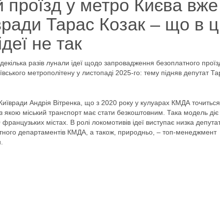
 проїзд у метро Києва вже
вради Тарас Козак – що в ц
ідеї не так
декілька разів лунали ідеї щодо запровадження безоплатного проїз
вського метрополітену у листопаді 2025-го: тему підняв депутат Та
Київради Андрія Вітренка, що з 2020 року у кулуарах КМДА точиться
 з якою міський транспорт має стати безкоштовним. Така модель діє
 французьких містах. В ролі локомотивів ідеї виступає низка депутат
ртного департаментів КМДА, а також, природньо, – топ-менеджмент
.