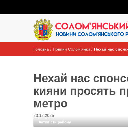
Головна
/
Новини Солом'янки
/
Нехай нас спонс
Нехай нас спонс
кияни просять п
метро
23.12.2025
Активісти району