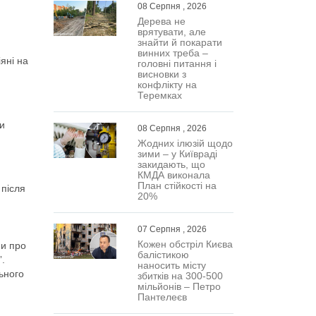
08 Серпня , 2026
Дерева не
врятувати, але
знайти й покарати
винних треба –
яні на
головні питання і
висновки з
конфлікту на
Теремках
ти
08 Серпня , 2026
Жодних ілюзій щодо
зими – у Київраді
закидають, що
КМДА виконала
План стійкості на
 після
20%
07 Серпня , 2026
Кожен обстріл Києва
ми про
балістикою
”.
наносить місту
ьного
збитків на 300-500
мільйонів – Петро
Пантелеєв