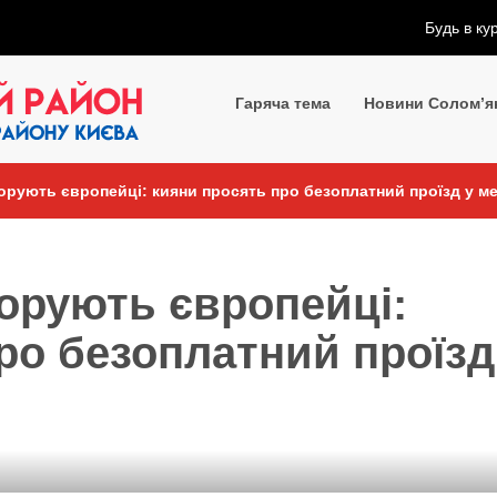
Будь в ку
Гаряча тема
Новини Солом’я
орують європейці: кияни просять про безоплатний проїзд у м
орують європейці:
ро безоплатний проїзд