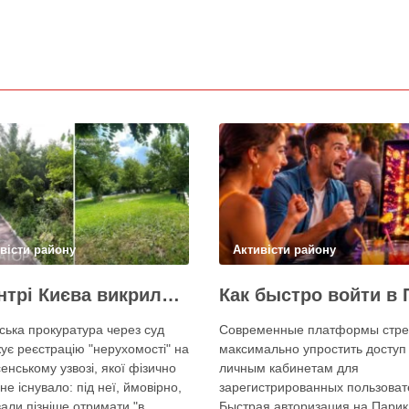
вісти району
Активісти району
У центрі Києва викрили одну з наймасштабніших туалетних схем з фіктивним будинком
ська прокуратура через суд
Современные платформы стре
ує реєстрацію "нерухомості" на
максимально упростить доступ 
енському узвозі, якої фізично
личным кабинетам для
не існувало: під неї, ймовірно,
зарегистрированных пользоват
али пізніше отримати "в
Быстрая авторизация на Парик