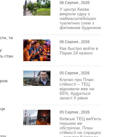
06 Серпня , 2026
У центрі Києва
викрили одну з
наймасштабніших
туалетних схем з
фіктивним будинком
сти, та
06 Серпня , 2026
Как быстро войти в
у
Парик 24 казино
ть стан
05 Серпня , 2026
Кличко про План
иром
стійкості – ТЕЦ
відновили вже на
65%, будується
захист ІІ рівня
 це
05 Серпня , 2026
Київські ТЕЦ виб’ють
першим же
обстрілом, План
стійкості не спрацює
ору.
– депутат Київради