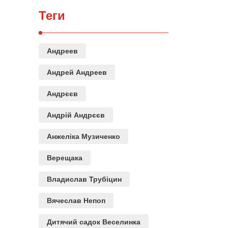
Теги
Андреев
Андрей Андреев
Андрєєв
Андрій Андрєєв
Анжеліка Музиченко
Верещака
Владислав Трубіцин
Вячеслав Непоп
Дитячий садок Веселинка