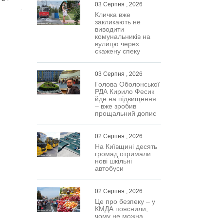
03 Серпня , 2026
Кличка вже
ым
закликають не
виводити
воим
комунальників на
истема
вулицю через
ет
скажену спеку
яя
апросов
03 Серпня , 2026
ода
Голова Оболонської
РДА Кирило Фесик
йде на підвищення
– вже зробив
прощальний допис
02 Серпня , 2026
На Київщині десять
громад отримали
нові шкільні
автобуси
02 Серпня , 2026
Це про безпеку – у
КМДА пояснили,
чому не можна