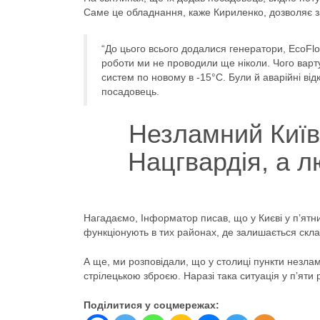
Саме це обладнання, каже Кириленко, дозволяє заб
“До цього всього додалися генератори, EcoFlow
роботи ми не проводили ще ніколи. Чого варт
систем по новому в -15°С. Були й аварійні ві
посадовець.
Незламний Київ:
Нацгвардія, а 
Нагадаємо, Інформатор писав, що у Києві у п’ятни
функціонують в тих районах, де залишається скла
А ще, ми розповідали, що у столиці пункти незлам
стрілецькою зброєю. Наразі така ситуація у п’яти 
Поділитися у соцмережах: