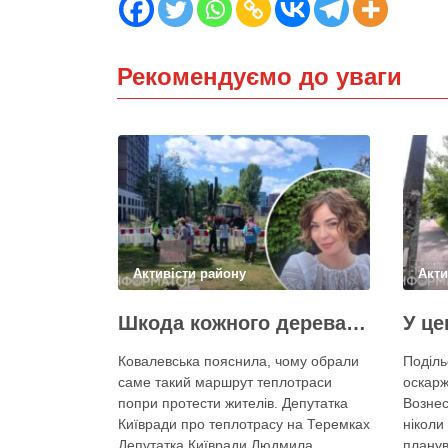
Рекомендуємо до уваги
Активісти району
Акти
Шкода кожного дерева на Теремках, але тепло мають подати в 400 будинків – депутатка Київради
Ковалевська пояснила, чому обрали
Поділь
саме такий маршрут теплотраси
оскарж
попри протести жителів. Депутатка
Вознес
Київради про теплотрасу на Теремках
ніколи 
Депутатка Київради Людмила
планув