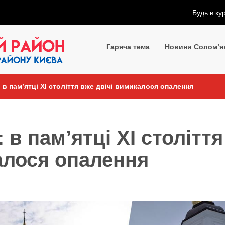
Будь в ку
Гаряча тема
Новини Солом’я
в пам’ятці ХІ століття вже двічі вимикалося опалення
в пам’ятці ХІ століття
алося опалення