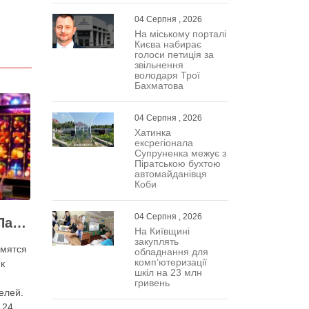
04 Серпня , 2026
На міському порталі
Києва набирає
голоси петиція за
звільнення
володаря Трої
Бахматова
04 Серпня , 2026
Хатинка
ексрегіонала
Супруненка межує з
Піратською бухтою
автомайданівця
Коби
04 Серпня , 2026
Как быстро войти в Парик 24 казино
На Київщині
закуплять
мятся
обладнання для
комп’ютеризації
к
шкіл на 23 млн
гривень
елей.
 24