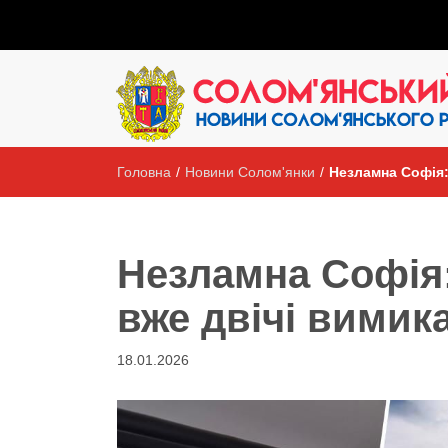
Головна
/
Новини Солом'янки
/
Незламна Софія: 
Незламна Софія: 
вже двічі вимик
18.01.2026