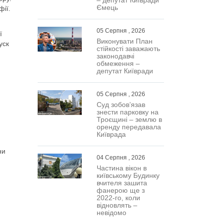
Ємець
фії.
05 Серпня , 2026
ї
Виконувати План
уск
стійкості заважають
законодавчі
обмеження –
депутат Київради
05 Серпня , 2026
Суд зобов’язав
знести парковку на
Троєщині – землю в
оренду передавала
Київрада
ни
04 Серпня , 2026
Частина вікон в
київському Будинку
вчителя зашита
фанерою ще з
2022-го, коли
відновлять –
невідомо