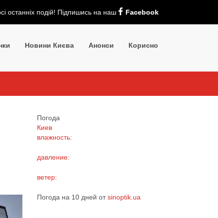
рсі останніх подій! Підпишись на наш
Facebook
нки
Новини Києва
Анонси
Корисно
Погода
Киев
влажность:
давление:
ветер:
Погода на 10 дней от
sinoptik.ua