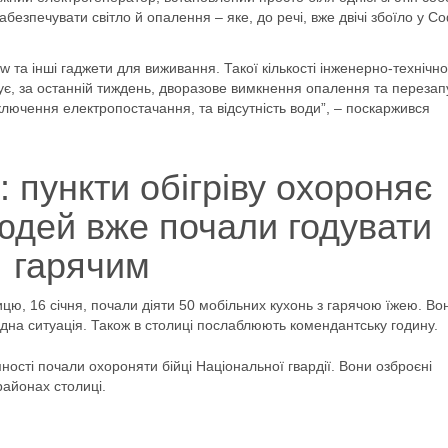
езпечувати світло й опалення – яке, до речі, вже двічі збоїло у Со
 та інші гаджети для виживання. Такої кількості інженерно-технічно
ує, за останній тиждень, дворазове вимкнення опалення та перезап
дключення електропостачання, та відсутність води”, – поскаржився
 пункти обігріву охороняє
людей вже почали годувати
гарячим
цю, 16 січня, почали діяти 50 мобільних кухонь з гарячою їжею. Во
дна ситуація. Також в столиці послаблюють комендантську годину.
ності почали охороняти бійці Національної гвардії. Вони озброєні
районах столиці.