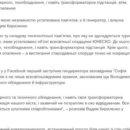
ерного, техобладнання, і навіть трансформаторна підстанція, втім,
опалення
, якою незламністю устаткована пам'ятка: є й генератор, і власна
дим Кириленко
о ту складову тисячолітньої пам’ятки, про яку не здогадуються тури
я, яким устатковано об’єкт всесвітньої спадщини ЮНЕСКО. До нього
, техобладнання, і навіть трансформаторна підстанція. Крім цього, 
ося опалення – а вистигання стародавньої споруди точно не покращи
в у у Facebook перший заступник гендиректора заповідника “Софія
офія є не лише всесвітньовідомим храмом, заснованим ще Володим
ого обладнання й інфраструктури.
ерного та технічного обладнання, і навіть своя трансформаторна
кація нашого міста, і зазвичай не потрапляє в око відвідувачам. Все
ується штатними співробітниками”, – розповів Вадим Кириленко у
жний електрогенератор, встановлений просто біля однієї зі стін соб