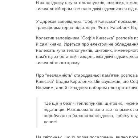
В заповіднику є купа теплопунктів, щитових, інжен
тисячолітній храм все одно двічі відключався від 
У дирекції заповідника "Софія Київська" показали
трансформаторна підстанція. Фото: Facebook Ва
Колектив заповідника “Софія Київська” розповів пр
й самі кияни. Йдеться про електричне обладнанн
належить купа теплопунктів, щитових, інженерного
пам’ятці за останній тиждень вже двічі відмикал
тисячолітнього храму.
Про “незламність” стародавньої пам’ятки розпові
Київська” Вадим Кириленко. Він зауважив, що С
Великим, але й складним набором електротехнічн
“Це ще й безліч теплопунктів, щитових, інжен
підстанція. Розташоване воно все на різних ло
перебуває на балансі заповідника, і обслугов
дописі.
На світлинах, що їх додав посадовець, видно поту