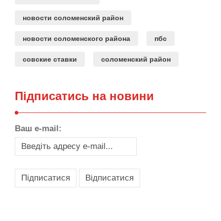
новости соломенский район
новости соломенского района
пбс
совские ставки
соломенский район
Підписатись на новини
Ваш e-mail:
,
,
,
,
масло texaco
масла и смазки
оборудование для провайдеров
телеком оборудование
запчасти для автобусов