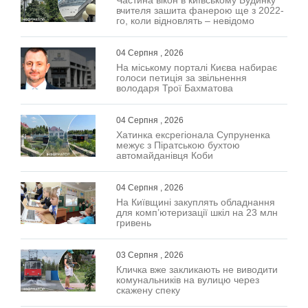
вчителя зашита фанерою ще з 2022-
го, коли відновлять – невідомо
04 Серпня , 2026
На міському порталі Києва набирає
голоси петиція за звільнення
володаря Трої Бахматова
04 Серпня , 2026
Хатинка ексрегіонала Супруненка
межує з Піратською бухтою
автомайданівця Коби
04 Серпня , 2026
На Київщині закуплять обладнання
для комп’ютеризації шкіл на 23 млн
гривень
03 Серпня , 2026
Кличка вже закликають не виводити
комунальників на вулицю через
скажену спеку