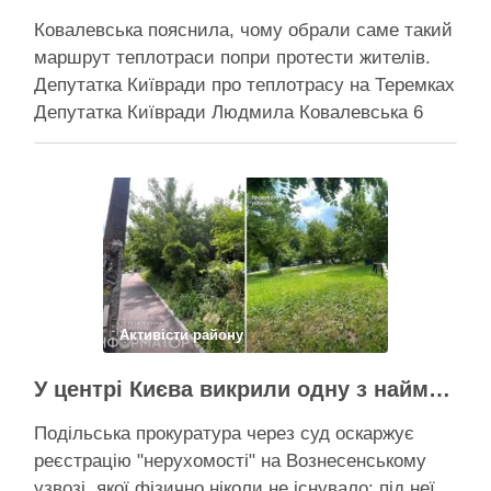
Ковалевська пояснила, чому обрали саме такий
маршрут теплотраси попри протести жителів.
Депутатка Київради про теплотрасу на Теремках
Депутатка Київради Людмила Ковалевська 6
серпня прокоментувала конфлікт навколо
прокладання теплотраси біля ТРЦ “Республіка”
на Теремках, заявивши, що розуміє обурення
жителів через вирубку дерев, але наполягає на
необхідності забезпечити теплом понад 400
будинків. …
Поділитися у соцмережах:
Активісти району
У центрі Києва викрили одну з наймасштабніших туалетних схем з фіктивним будинком
Подільська прокуратура через суд оскаржує
реєстрацію "нерухомості" на Вознесенському
узвозі, якої фізично ніколи не існувало: під неї,