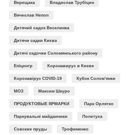
Верещака
Владислав Трубіцин
Вячеслав Непоп
Дитячий садок Веселинка
Дитячи садки Києва
Дитячі садочки Соломянського району
Епіцентр
Коронавирус в Киеве
Коронавірус COVID-19
Кубок Солом‘янки
МОЗ
Максим Шкуро
ПРОДУКТОВЫЕ ЯРМАРКИ
Парк Орлятко
Паркувальні майданчики
Полетуха
Совские пруды
Трофименко