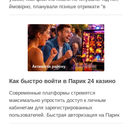
ймовірно, планували пізніше отримати "в
обслуговування" земельну ділянку Прокуратура
через суд скасовує право на фіктивну будівлю,
за допомогою якої ділки, ймовірно, планували
забудувати зелені схили Подільська окружна
прокуратура міста Києва подала до суду …
Поділитися у соцмережах:
Активісти району
Как быстро войти в Парик 24 казино
Современные платформы стремятся
максимально упростить доступ к личным
кабинетам для зарегистрированных
пользователей. Быстрая авторизация на Парик
24 казино позволяет клиентам мгновенно
вернуться к любимым развлечениям и