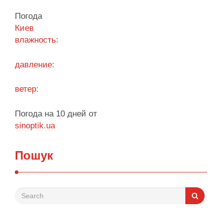
управлению своим игровым счетом. Безопасная
Погода
система авторизации надежно защищает
Киев
персональные данные, сохраняя высокую
влажность:
скорость обработки запросов при каждом входе.
Процесс входа оптимизирован под любые …
давление:
Поділитися у соцмережах:
ветер:
Погода на 10 дней от
sinoptik.ua
Пошук