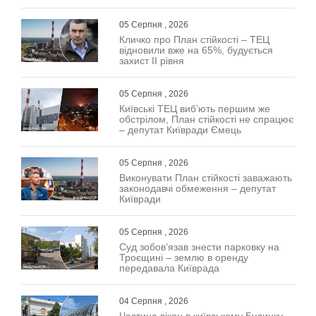
05 Серпня , 2026
Кличко про План стійкості – ТЕЦ
відновили вже на 65%, будується
захист ІІ рівня
05 Серпня , 2026
Київські ТЕЦ виб’ють першим же
обстрілом, План стійкості не спрацює
– депутат Київради Ємець
05 Серпня , 2026
Виконувати План стійкості заважають
законодавчі обмеження – депутат
Київради
05 Серпня , 2026
Суд зобов’язав знести парковку на
Троєщині – землю в оренду
передавала Київрада
04 Серпня , 2026
Частина вікон в київському Будинку