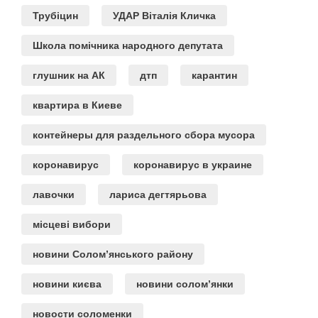
Трубіцин
УДАР Віталія Кличка
Школа помічника народного депутата
глушник на АК
дтп
карантин
квартира в Киеве
контейнеры для раздельного сбора мусора
коронавирус
коронавирус в украине
лавочки
лариса дегтярьова
місцеві вибори
новини Солом’янського району
новини києва
новини солом’янки
новости соломенки