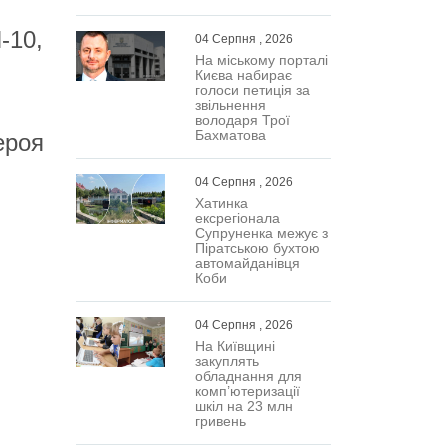
-10,
04 Серпня , 2026
На міському порталі
Києва набирає
голоси петиція за
звільнення
володаря Трої
Бахматова
ероя
04 Серпня , 2026
Хатинка
ексрегіонала
Супруненка межує з
Піратською бухтою
автомайданівця
Коби
04 Серпня , 2026
На Київщині
закуплять
обладнання для
комп’ютеризації
шкіл на 23 млн
гривень