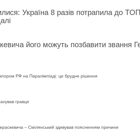
илися: Україна 8 разів потрапила до ТОП
алі
скевича його можуть позбавити звання Г
рапором РФ на Паралімпіаді: це брудне рішення
рахував гравця
Гераскевича – Смілянський здивував поясненням причини