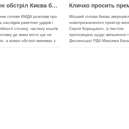
Кожен обстріл Києва балістикою наносить місту збитків на 300-500 мільйонів – Петро Пантелеєв
ник голови КМДА розповів про
Міський голова Києва звернувс
ь наслідків ракетних ударів і
новопризначеного прем'єр-міні
тійкості столиці: частину коштів
Сергія Корецького, із листом-
готовку до зими місто ще не
пропозицією щодо звільнення 
о, а кожен обстріл вимиває з
Деснянської РДА Максима Бах
міста ще більше коштів
Кличко написав листа прем'єро
ичний удар по Києву коштує
Корецькому: просить розглянут
0 млн, каже Пантелеєв – при
можливість подання президенто
деякі питання, як-от
Бахматова, що образив його
ення містян …
заступницю Анну Старостенко
Міський голова Києва звернувс
итися у соцмережах:
новопризначеного прем’єр-міні
Сергія Корецького, із листом-
пропозицією щодо звільнення
“володаря …
Поділитися у соцмережах: