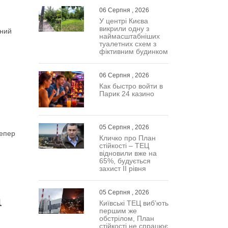
06 Серпня , 2026
У центрі Києва
викрили одну з
сний
наймасштабніших
туалетних схем з
фіктивним будинком
06 Серпня , 2026
Как быстро войти в
Парик 24 казино
05 Серпня , 2026
тепер
Кличко про План
стійкості – ТЕЦ
відновили вже на
65%, будується
захист ІІ рівня
05 Серпня , 2026
а
Київські ТЕЦ виб’ють
першим же
обстрілом, План
стійкості не спрацює