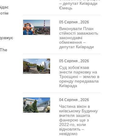
– депутат Київради
відає
Ємець
потім
05 Серпня , 2026
Виконувати План
стійкості заважають
законодавчі
одовжує
обмеження –
депутат Київради
 The
05 Серпня , 2026
Суд зобов’язав
знести парковку на
Троєщині – землю в
оренду передавала
Київрада
04 Серпня , 2026
Частина вікон в
київському Будинку
вчителя зашита
фанерою ще з
2022-го, коли
відновлять –
невідомо