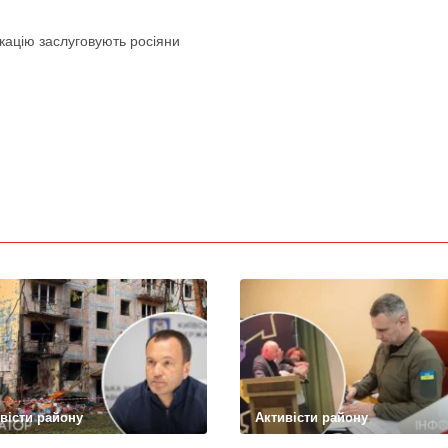
кацію заслуговують росіяни
вісти району
Активісти району