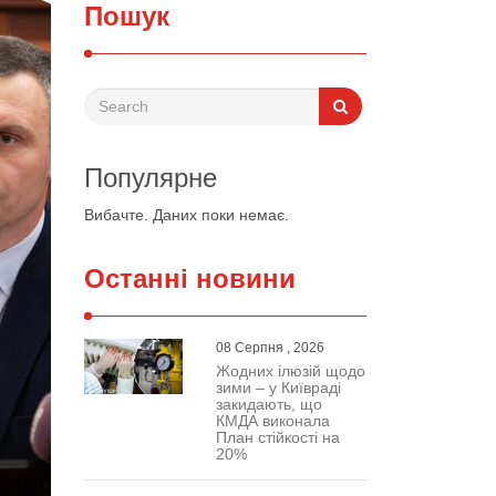
Пошук
Популярне
Вибачте. Даних поки немає.
Останні новини
08 Серпня , 2026
Жодних ілюзій щодо
зими – у Київраді
закидають, що
КМДА виконала
План стійкості на
20%