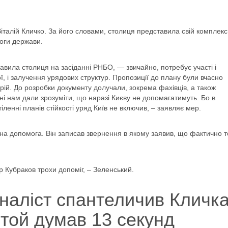
італій Кличко
. За його словами, столиця представила свій комплек
моги держави.
тавила столиця на засіданні РНБО, — звичайно, потребує участі і
ї, і залучення урядових структур. Пропозиції до плану були вчасно
орій. До розробки документу долучали, зокрема фахівців, а також
дні нам дали зрозуміти, що наразі Києву не допомагатимуть. Бо в
ленні планів стійкості уряд Київ не включив, – заявляє мер.
на допомога. Він записав звернення в якому заявив, що фактично 
р Кубраков трохи допоміг, – Зеленський.
наліст спантеличив Кличк
 той думав 13 секунд