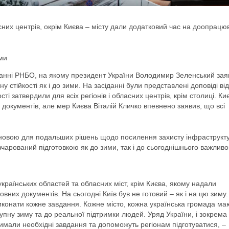
асних центрів, окрім Києва – місту дали додатковий час на доопрац
ими
іданні РНБО, на якому президент України
Володимир Зеленський
зая
стійкості як і до зими. На засіданні були представлені доповіді від
ті затвердили для всіх регіонів і обласних центрів, крім столиці. Ки
 документів, але мер Києва Віталій Кличко впевнено заявив, що всі
основою для подальших рішень щодо посилення захисту інфраструкт
чарований підготовкою як до зими, так і до сьогоднішнього важливо
українських областей та обласних міст, крім Києва, якому надали
овних документів. На сьогодні Київ був не готовий – як і на цю зиму.
 виконати кожне завдання. Кожне місто, кожна українська громада ма
упну зиму та до реальної підтримки людей. Уряд України, і зокрема
имали необхідні завдання та допоможуть регіонам підготуватися, –