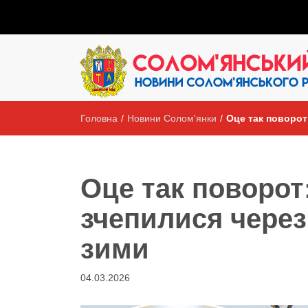
Головна
/
Новини Солом'янки
/
Оце так поворот
Оце так поворот
зчепилися через
зими
04.03.2026