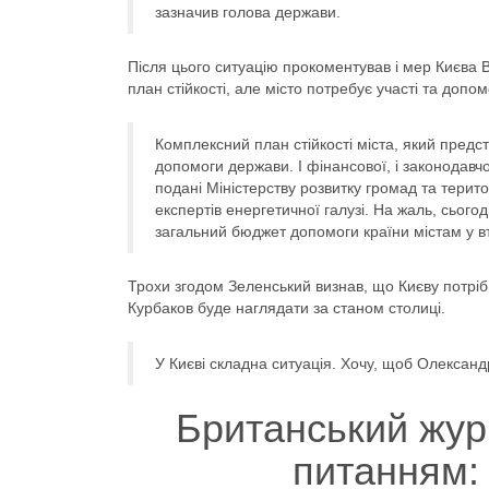
зазначив голова держави.
Після цього ситуацію прокоментував і мер Києва
В
план стійкості, але місто потребує участі та допо
Комплексний план стійкості міста, який предс
допомоги держави. І фінансової, і законодавчо
подані Міністерству розвитку громад та терит
експертів енергетичної галузі. На жаль, сього
загальний бюджет допомоги країни містам у вті
Трохи згодом Зеленський визнав, що Києву потріб
Курбаков буде наглядати за станом столиці.
У Києві складна ситуація. Хочу, щоб Олександ
Британський жур
питанням: