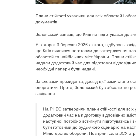
Плани стійкості ухвалили для всіх областей і обл
документів
Зеленський заявив, що Київ не підготувався до з
У вівторок 3 березня 2026 лютого, відбулось зас
що Київ виявився неготовим до затвердження плану 
областей та найбільших міст України. Плани стійкос
надали додатковий час для підготовки відповідних
необхідні папери були надані.
За словами президента, досвід цієї зими стане 
енергетики. Проте, Зеленський був абсолютно роз
засідання.
На РНБО затвердили плани стійкості для всіх 
додатковий час на підготовку відповідних зміст
наступної потрібно встигнути підготуватись і
бути готовими до будь-якого сценарію на наст
Міністерство оборони, Повітряні сили ЗСУ отр