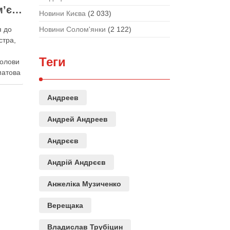
Кличко просить прем’єра Корецького внести президентові подання на звільнення володаря Троєщини Бахматова
Новини Києва
(2 033)
Новини Солом'янки
(2 122)
я до
стра,
Теги
голови
матова
ві
и
Андреев
ві на
Андрей Андреев
я до
Андрєєв
стра,
Андрій Андрєєв
Анжеліка Музиченко
Верещака
Владислав Трубіцин