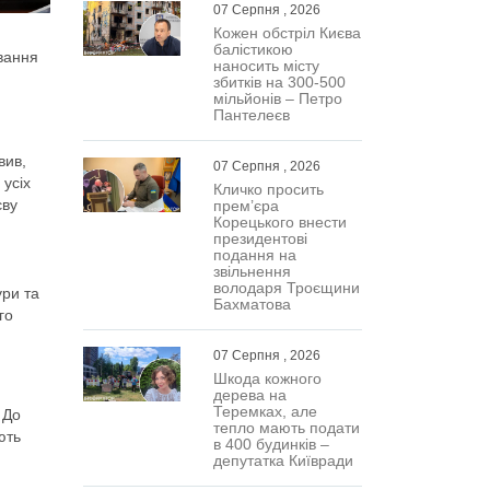
07 Серпня , 2026
Кожен обстріл Києва
балістикою
ювання
наносить місту
збитків на 300-500
мільйонів – Петро
Пантелеєв
вив,
07 Серпня , 2026
 усіх
Кличко просить
єву
прем’єра
Корецького внести
президентові
подання на
звільнення
володаря Троєщини
ури та
Бахматова
го
07 Серпня , 2026
Шкода кожного
дерева на
Теремках, але
 До
тепло мають подати
ють
в 400 будинків –
депутатка Київради