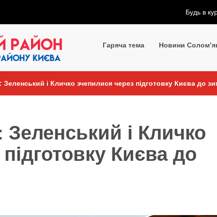
Будь в ку
Гаряча тема
Новини Солом’я
: Зеленський і Кличко зчепилися через підготовку Києва до з
: Зеленський і Кличко
 підготовку Києва до