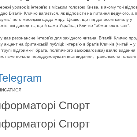
ежі уривок із інтерв’ю з міським головою Києва, в якому той відпо
о Віталій Кличко вагається, як відповісти на питання ведучого, а 
озуміє” його меседжів щодо миру. Цікаво, що під дописом каналу у
лів, які доводять, що й сама Україна, і Кличко “обманюють світ”.
у дав резонансне інтерв’ю для західного читача. Віталій Кличко пр
акцент на британській публіці: інтерв’ю в братів Кличків (читай – у
 “групі підтримки” брата, політичного важковаговика) взяло видання
екст вже почали передруковувати інші видання, транслюючи головні
Telegram
ІДПИСАТИСЯ!
нформаторі Спорт
нформаторі Спорт