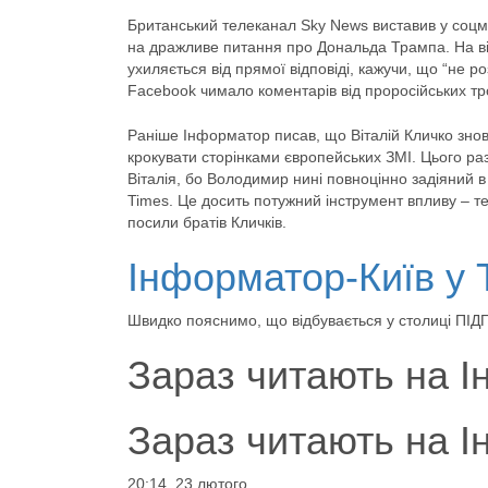
Британський телеканал Sky News виставив у соцмер
на дражливе питання про Дональда Трампа. На віде
ухиляється від прямої відповіді, кажучи, що “не р
Facebook чимало коментарів від проросійських тро
Раніше Інформатор писав, що Віталій Кличко знов
крокувати сторінками європейських ЗМІ. Цього разу 
Віталія, бо Володимир нині повноцінно задіяний в
Times. Це досить потужний інструмент впливу – т
посили братів Кличків.
Інформатор-Київ у 
Швидко пояснимо, що відбувається у столиці П
Зараз читають на І
Зараз читають на І
20:14, 23 лютого