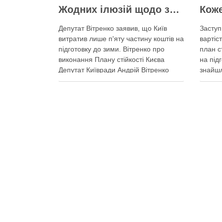
Жодних ілюзій щодо зими – у Київраді закидають, що КМДА виконала План стійкості на 20%
Депутат Вітренко заявив, що Київ
Заступ
витратив лише п'яту частину коштів на
вартіст
підготовку до зими. Вітренко про
план с
виконання Плану стійкості Києва
на під
Депутат Київради Андрій Вітренко
знайшл
заявив, що станом на 5 серпня
казни 
столична влада виконала План
Баліст
стійкості за видатками лише трохи
300-50
більше ніж на 20%. За його словами,
цьому 
до старту опалювального сезону …
розсел
Поділитися у соцмережах:
Поділ