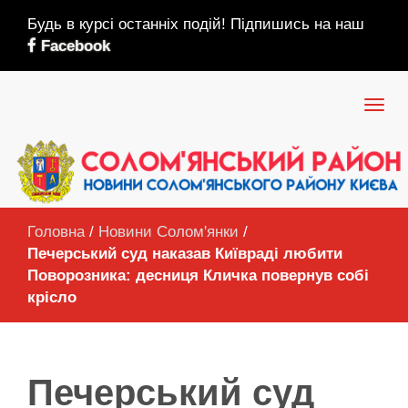
Будь в курсі останніх подій! Підпишись на наш
Facebook
Головна
/
Новини Солом'янки
/
Печерський суд наказав Київраді любити
Поворозника: десниця Кличка повернув собі
крісло
Печерський суд