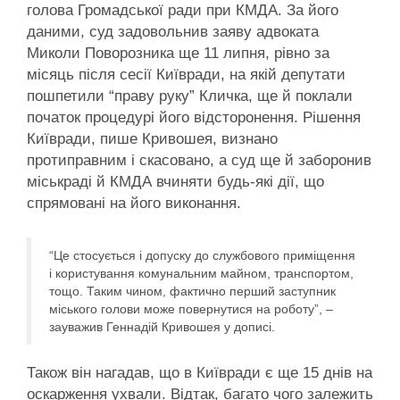
голова Громадської ради при КМДА. За його
даними, суд задовольнив заяву адвоката
Миколи Поворозника ще 11 липня, рівно за
місяць після сесії Київради, на якій депутати
пошпетили “праву руку” Кличка, ще й поклали
початок процедурі його відсторонення. Рішення
Київради, пише Кривошея, визнано
протиправним і скасовано, а суд ще й заборонив
міськраді й КМДА вчиняти будь-які дії, що
спрямовані на його виконання.
“Це стосується і допуску до службового приміщення
і користування комунальним майном, транспортом,
тощо. Таким чином, фактично перший заступник
міського голови може повернутися на роботу”, –
зауважив Геннадій Кривошея у дописі.
Також він нагадав, що в Київради є ще 15 днів на
оскарження ухвали. Відтак, багато чого залежить