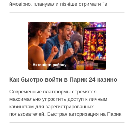
ймовірно, планували пізніше отримати "в
обслуговування" земельну ділянку Прокуратура
через суд скасовує право на фіктивну будівлю,
за допомогою якої ділки, ймовірно, планували
забудувати зелені схили Подільська окружна
прокуратура міста Києва подала до суду …
Поділитися у соцмережах:
Активісти району
Как быстро войти в Парик 24 казино
Современные платформы стремятся
максимально упростить доступ к личным
кабинетам для зарегистрированных
пользователей. Быстрая авторизация на Парик
24 казино позволяет клиентам мгновенно
вернуться к любимым развлечениям и