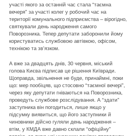
участі якого за останній час стала “таємна
вечеря” за участі колег у робочий час на
території комунального підприємства – вірогідно,
святкували день народження самого
Поворозника. Тепер депутати заборонили йому
користуватись службовою автівкою, офісом,
технікою та зв’язком.
А вже за двадцять днів, 30 червня, міський
голова Києва підписав це рішення Київради.
Щоправда, звільнення не буде, принаймні, поки
що: мер пообіцяв, що стосовно “таємної вечері”,
через яку депутати гніваються на Поворозника,
проведуть службове розслідування. А “здати”
заступника він погодиться, лише якщо у
підсумку виявиться, що його заступники й
чиновники дійсно гуляли день народження –
втім, у КМДА вже давно склали “офіційну”