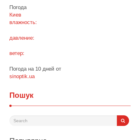
управлению своим игровым счетом. Безопасная
Погода
система авторизации надежно защищает
Киев
персональные данные, сохраняя высокую
влажность:
скорость обработки запросов при каждом входе.
Процесс входа оптимизирован под любые …
давление:
Поділитися у соцмережах:
ветер:
Погода на 10 дней от
sinoptik.ua
Пошук