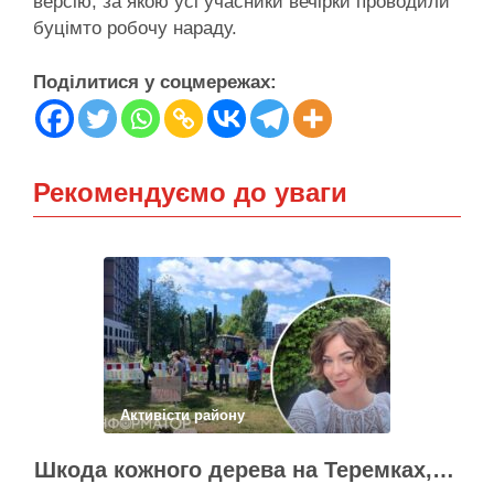
версію, за якою усі учасники вечірки проводили
буцімто робочу нараду.
Поділитися у соцмережах:
Рекомендуємо до уваги
Активісти району
Шкода кожного дерева на Теремках, але тепло мають подати в 400 будинків – депутатка Київради