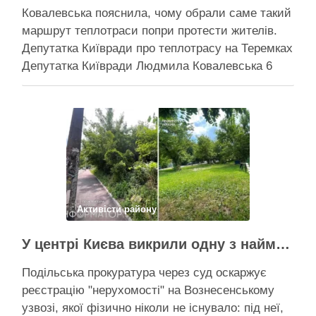
Ковалевська пояснила, чому обрали саме такий
маршрут теплотраси попри протести жителів.
Депутатка Київради про теплотрасу на Теремках
Депутатка Київради Людмила Ковалевська 6
серпня прокоментувала конфлікт навколо
прокладання теплотраси біля ТРЦ “Республіка”
на Теремках, заявивши, що розуміє обурення
жителів через вирубку дерев, але наполягає на
необхідності забезпечити теплом понад 400
будинків. …
Поділитися у соцмережах:
Активісти району
У центрі Києва викрили одну з наймасштабніших туалетних схем з фіктивним будинком
Подільська прокуратура через суд оскаржує
реєстрацію "нерухомості" на Вознесенському
узвозі, якої фізично ніколи не існувало: під неї,