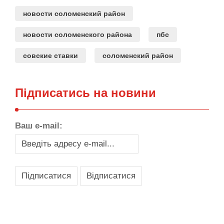
новости соломенский район
новости соломенского района
пбс
совские ставки
соломенский район
Підписатись на новини
Ваш e-mail:
,
,
,
,
масло texaco
масла и смазки
оборудование для провайдеров
телеком оборудование
запчасти для автобусов