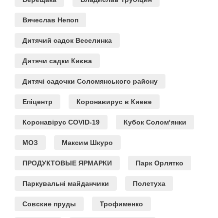
Вячеслав Непоп
Дитячий садок Веселинка
Дитячи садки Києва
Дитячі садочки Соломянського району
Епіцентр
Коронавирус в Киеве
Коронавірус COVID-19
Кубок Солом‘янки
МОЗ
Максим Шкуро
ПРОДУКТОВЫЕ ЯРМАРКИ
Парк Орлятко
Паркувальні майданчики
Полетуха
Совские пруды
Трофименко