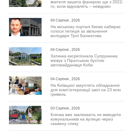
вчителя зашита фанерою ще з 2022-
го, коли відновлять – невідомо
04 Серпня , 2026
На міському порталі Києва набирає
голоси петиція за звільнення
володаря Трої Бахматова
04 Серпня , 2026
Хатинка ексрегіонала Супруненка
межує з Піратською бухтою
автомайданівця Коби
04 Серпня , 2026
На Київщині закуплять обладнання
для комп’ютеризації шкіл на 23 млн
гривень
03 Серпня , 2026
Кличка вже закликають не виводити
комунальників на вулицю через
скажену спеку