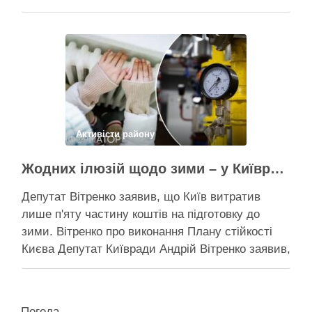
дерев триває, почали й прокладати теплотрасу
– значить, процес вже не зупинити Зранку у
суботу, 8 серпня 2026 року, на Теремках у Києві
почалася вже …
Поділитися у соцмережах:
Активісти району
Жодних ілюзій щодо зими – у Київраді закидають, що КМДА виконала План стійкості на 20%
Депутат Вітренко заявив, що Київ витратив
лише п'яту частину коштів на підготовку до
зими. Вітренко про виконання Плану стійкості
Києва Депутат Київради Андрій Вітренко заявив,
що станом на 5 серпня столична влада
виконала План стійкості за видатками лише
трохи більше ніж на 20%. За його словами, до
Погода