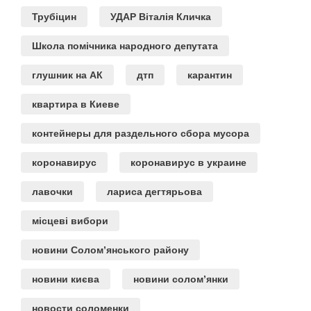
Трубіцин
УДАР Віталія Кличка
Школа помічника народного депутата
глушник на АК
дтп
карантин
квартира в Киеве
контейнеры для раздельного сбора мусора
коронавирус
коронавирус в украине
лавочки
лариса дегтярьова
місцеві вибори
новини Солом’янського району
новини києва
новини солом’янки
новости соломенки