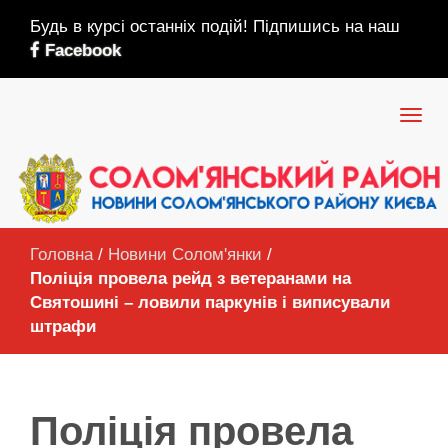
Будь в курсі останніх подій! Підпишись на наш
Facebook
Головна
/
Новини Солом'янки
/
Поліція провела рейд з ветеранами на
Святошині – ловили паркунів і виписували
штрафи
Поліція провела