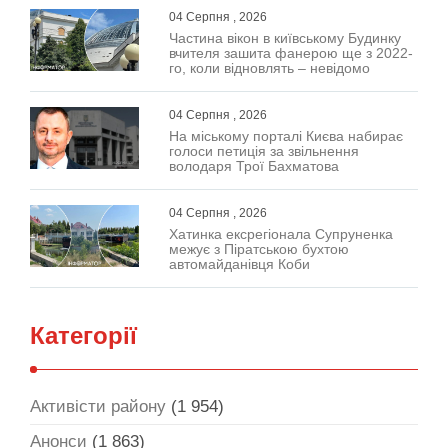
04 Серпня , 2026
Частина вікон в київському Будинку
вчителя зашита фанерою ще з 2022-
го, коли відновлять – невідомо
04 Серпня , 2026
На міському порталі Києва набирає
голоси петиція за звільнення
володаря Трої Бахматова
04 Серпня , 2026
Хатинка ексрегіонала Супруненка
межує з Піратською бухтою
автомайданівця Коби
Категорії
Активісти району
(1 954)
Анонси
(1 863)