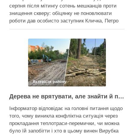
серпня після мітингу сотень мешканців проти
знищення скверу: обіцянку не поновлювати
роботи дав особисто заступник Кличка, Петро
Пантелеєв, що прибув налагодити комунікацію
Вирубку дерев на Теремках призупинили, втім,
чи вдасться зберегти ту частину озеленення,
що лишилася, – поки невідомо На Теремках у …
Поділитися у соцмережах:
Активісти району
Дерева не врятувати, але знайти й покарати винних треба – головні питання і висновки з конфлікту на Теремках
Інформатор відповідає на головні питання щодо
того, чому виникла конфліктна ситуація через
прокладання теплотраси-перемички, чи можна
було їй запобігти і хто в цьому винен Вирубка