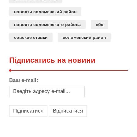
новости соломенский район
новости соломенского района
пбс
совские ставки
соломенский район
Підписатись на новини
Ваш e-mail:
,
,
,
,
масло texaco
масла и смазки
оборудование для провайдеров
телеком оборудование
запчасти для автобусов