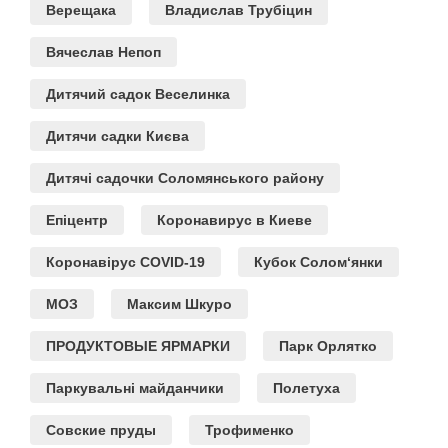
Верещака
Владислав Трубіцин
Вячеслав Непоп
Дитячий садок Веселинка
Дитячи садки Києва
Дитячі садочки Соломянського району
Епіцентр
Коронавирус в Киеве
Коронавірус COVID-19
Кубок Солом‘янки
МОЗ
Максим Шкуро
ПРОДУКТОВЫЕ ЯРМАРКИ
Парк Орлятко
Паркувальні майданчики
Полетуха
Совские пруды
Трофименко