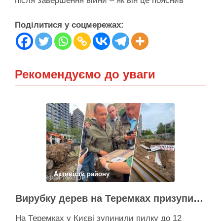
після завершення війни – як він це пояснив
Поділитися у соцмережах:
Рекомендуємо до уваги
Активісти району
Вирубку дерев на Теремках призупинили після приїзду заступника Кличка – почався діалог
На Теремках у Києві зупинили пилку до 12