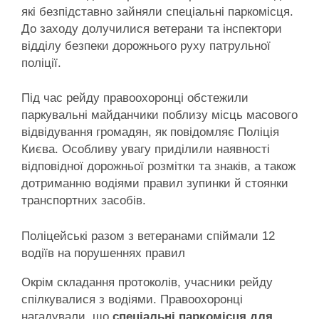
які безпідставно зайняли спеціальні паркомісця.
До заходу долучилися ветерани та інспектори
відділу безпеки дорожнього руху патрульної
поліції.
Під час рейду правоохоронці обстежили
паркувальні майданчики поблизу місць масового
відвідування громадян, як повідомляє Поліція
Києва. Особливу увагу приділили наявності
відповідної дорожньої розмітки та знаків, а також
дотриманню водіями правил зупинки й стоянки
транспортних засобів.
Поліцейські разом з ветеранами спіймали 12
водіїв на порушеннях правил
Окрім складання протоколів, учасники рейду
спілкувалися з водіями. Правоохоронці
нагадували, що
спеціальні паркомісця для