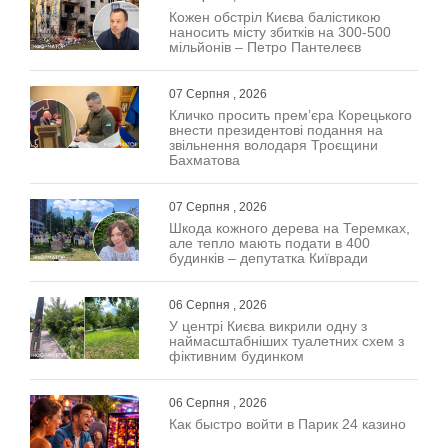
Кожен обстріл Києва балістикою
наносить місту збитків на 300-500
мільйонів – Петро Пантелеєв
07 Серпня , 2026
Кличко просить прем’єра Корецького
внести президентові подання на
звільнення володаря Троєщини
Бахматова
07 Серпня , 2026
Шкода кожного дерева на Теремках,
але тепло мають подати в 400
будинків – депутатка Київради
06 Серпня , 2026
У центрі Києва викрили одну з
наймасштабніших туалетних схем з
фіктивним будинком
06 Серпня , 2026
Как быстро войти в Парик 24 казино