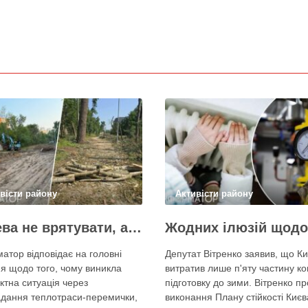
вісти району
Активісти району
Дерева не врятувати, але знайти й покарати винних треба – головні питання і висновки з конфлікту на Теремках
атор відповідає на головні
Депутат Вітренко заявив, що Ки
я щодо того, чому виникла
витратив лише п'яту частину ко
ктна ситуація через
підготовку до зими. Вітренко пр
дання теплотраси-перемички,
виконання Плану стійкості Києв