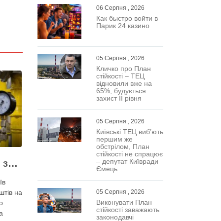
06 Серпня , 2026
Как быстро войти в
Парик 24 казино
05 Серпня , 2026
Кличко про План
стійкості – ТЕЦ
відновили вже на
65%, будується
захист ІІ рівня
05 Серпня , 2026
Київські ТЕЦ виб’ють
першим же
обстрілом, План
стійкості не спрацює
– депутат Київради
Жодних ілюзій щодо зими – у Київраді закидають, що КМДА виконала План стійкості на 20%
Ємець
їв
05 Серпня , 2026
штів на
Виконувати План
о
стійкості заважають
а
законодавчі