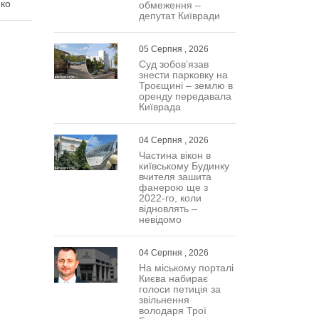
нко
обмеження –
депутат Київради
охи
05 Серпня , 2026
вами,
Суд зобов’язав
знести парковку на
ну …
Троєщині – землю в
оренду передавала
Київрада
04 Серпня , 2026
Частина вікон в
київському Будинку
вчителя зашита
фанерою ще з
2022-го, коли
відновлять –
невідомо
04 Серпня , 2026
На міському порталі
Києва набирає
голоси петиція за
звільнення
володаря Трої