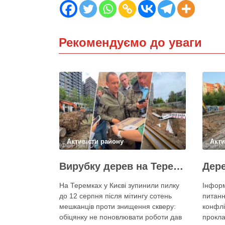
Рекомендуємо до уваги
Активісти району
Акти
Вирубку дерев на Теремках призупинили після приїзду заступника Кличка – почався діалог
На Теремках у Києві зупинили пилку
Інформ
до 12 серпня після мітингу сотень
питанн
мешканців проти знищення скверу:
конфлі
обіцянку не поновлювати роботи дав
прокла