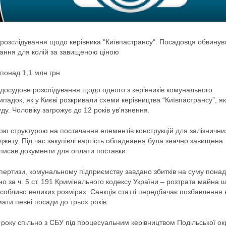
и розслідування щодо керівника "Київпастрансу". Посадовця обвину
днання для колій за завищеною ціною
понад 1,1 млн грн
и досудове розслідування щодо одного з керівників комунального
падок, як у Києві розкривали схеми керівництва “Київпастрансу”, як
у. Чоловіку загрожує до 12 років ув’язнення.
ною структурою на постачання елементів конструкцій для залізнични
юджету. Під час закупівлі вартість обладнання була значно завищена
писав документи для оплати поставки.
спертизи, комунальному підприємству завдано збитків на суму понад
но за ч. 5 ст. 191 Кримінального кодексу України – розтрата майна
обливо великих розмірах. Санкція статті передбачає позбавлення 
ати певні посади до трьох років.
 року спільно з СБУ під процесуальним керівництвом Подільської ок