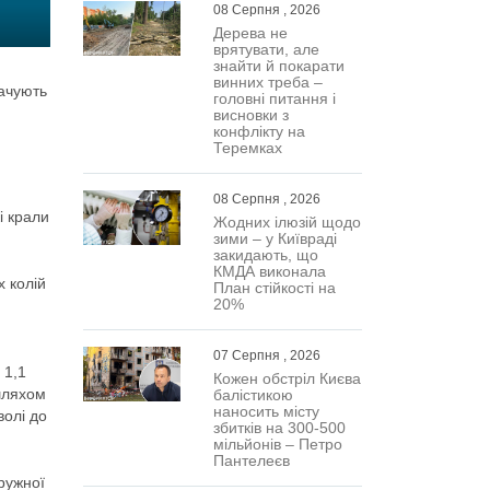
08 Серпня , 2026
Дерева не
врятувати, але
знайти й покарати
винних треба –
вачують
головні питання і
висновки з
конфлікту на
Теремках
08 Серпня , 2026
і крали
Жодних ілюзій щодо
зими – у Київраді
закидають, що
КМДА виконала
х колій
План стійкості на
20%
07 Серпня , 2026
 1,1
Кожен обстріл Києва
 шляхом
балістикою
наносить місту
волі до
збитків на 300-500
мільйонів – Петро
Пантелеєв
ружної