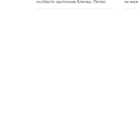
особисто заступник Кличка, Петро
чи мож
Пантелеєв, що прибув налагодити
цьому 
комунікацію Вирубку дерев на
почали
Теремках призупинили, втім, чи
значит
вдасться зберегти ту частину
Зранку
озеленення, що лишилася, – поки
на Тер
невідомо На Теремках у …
Поділ
Поділитися у соцмережах: