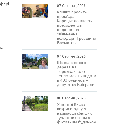
сфері
07 Серпня , 2026
Кличко просить
прем’єра
Корецького внести
президентові
подання на
звільнення
володаря Троєщини
Бахматова
на
а
07 Серпня , 2026
Шкода кожного
дерева на
Теремках, але
тепло мають подати
в 400 будинків –
депутатка Київради
06 Серпня , 2026
У центрі Києва
викрили одну з
наймасштабніших
туалетних схем з
фіктивним будинком