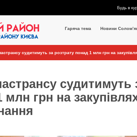
Будь в ку
Гаряча тема
Новини Солом’я
астрансу судитимуть за розтрату понад 1 млн грн на закупівл
астрансу судитимуть 
 млн грн на закупівля
нання