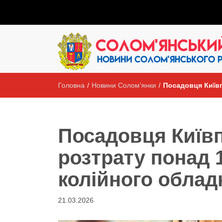
Головна
/
Новини Солом'янки
/
Посадовця Київп
Посадовця Київп
розтрату понад 1
колійного облад
21.03.2026