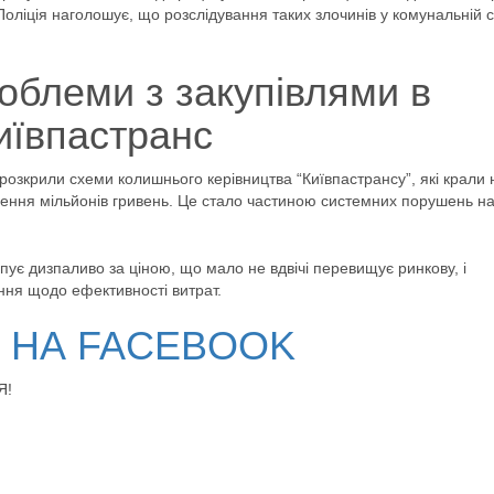
Поліція наголошує, що розслідування таких злочинів у комунальній 
облеми з закупівлями в
иївпастранс
розкрили схеми колишнього керівництва “Київпастрансу”, які крали 
нення мільйонів гривень. Це стало частиною системних порушень н
упує дизпаливо за ціною, що мало не вдвічі перевищує ринкову, і
ання щодо ефективності витрат.
В НА FACEBOOK
Я!