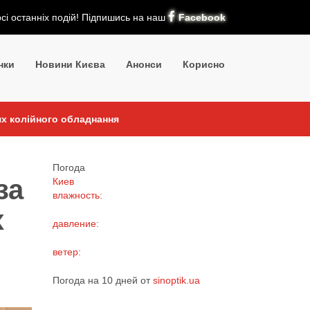
рсі останніх подій! Підпишись на наш
Facebook
нки
Новини Києва
Анонси
Корисно
ях колійного обладнання
Погода
за
Киев
влажность:
х
давление:
ветер:
Погода на 10 дней от
sinoptik.ua