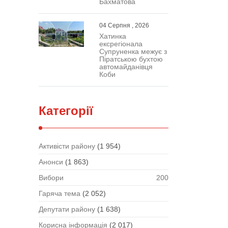
Бахматова
04 Серпня , 2026
Хатинка
ексрегіонала
Супруненка межує з
Піратською бухтою
автомайданівця
Коби
Категорії
Активісти району
(1 954)
Анонси
(1 863)
Вибори
200
Гаряча тема
(2 052)
Депутати району
(1 638)
Корисна інформація
(2 017)