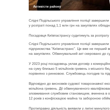
Активісти району
Слідчі Подільського управління поліції завершил
у розтраті понад 1,1 млн грн на закупівлях обла
Посадовця Київпастрансу судитимуть за розтрату 
Слідчі Подільського управління поліції завершил
підприємства “Київпастранс”. Це вже не перший ви
на закупівлях. Обвинувальний акт скеровано до суд
У 2023 році посадовець уклав договір з комерцій
на суму близько 5 мільйонів гривень з міського б
порівняно з ринковою. Службовець погодив та під
Відповідно до висновків судової товарознавчої ек
мільйона гривень. Дії обвинуваченого кваліфікова
зловживання службовим становищем, вчинена в ос
12 років з конфіскацією майна та забороною обійм
Протиправну діяльність виявили у липні минулого