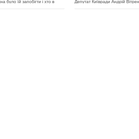
на було їй запобігти і хто в
Депутат Київради Андрій Вітре
винен Вирубка дерев триває,
заявив, що станом на 5 серпня
 й прокладати теплотрасу –
столична влада виконала План
ь, процес вже не зупинити
стійкості за видатками лише тр
 у суботу, 8 серпня 2026 року,
більше ніж на 20%. За його сло
емках у Києві почалася вже …
до старту опалювального сезо
итися у соцмережах:
Поділитися у соцмережах: