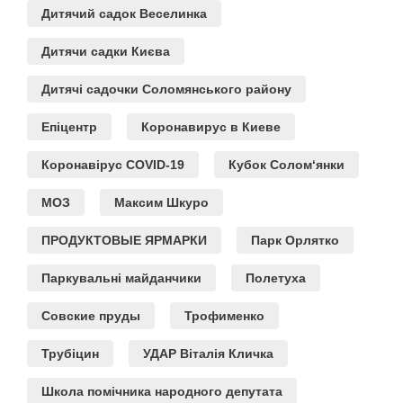
Дитячий садок Веселинка
Дитячи садки Києва
Дитячі садочки Соломянського району
Епіцентр
Коронавирус в Киеве
Коронавірус COVID-19
Кубок Солом‘янки
МОЗ
Максим Шкуро
ПРОДУКТОВЫЕ ЯРМАРКИ
Парк Орлятко
Паркувальні майданчики
Полетуха
Совские пруды
Трофименко
Трубіцин
УДАР Віталія Кличка
Школа помічника народного депутата