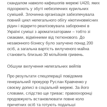
скандалом навколо кафешопів мережі U420, яких
підозрюють у збуті небезпечних курильних
сумішей. Злочинна організація забезпечувала
повний цикл нелегального обігу нікотиновмісних
рідин і відкрито реалізовувала заборонені в
Україні суміші з ароматизаторами – тобто зі
смаками, відмінними від тютюнового. До
незаконного бізнесу було залучено понад 200
осіб, а загальна вартість вилученого майна
становить близько 30 мільйонів гривень.
Обшуки вилучення нелегальних вейпів
Про результати спецоперації повідомив
генеральний прокурор Руслан Кравченко у
своєму дописі в соціальній мережі. За його
словами, слідство ще триває: правоохоронці
продовжують встановлювати повне коло
причетних осіб та готують подальші