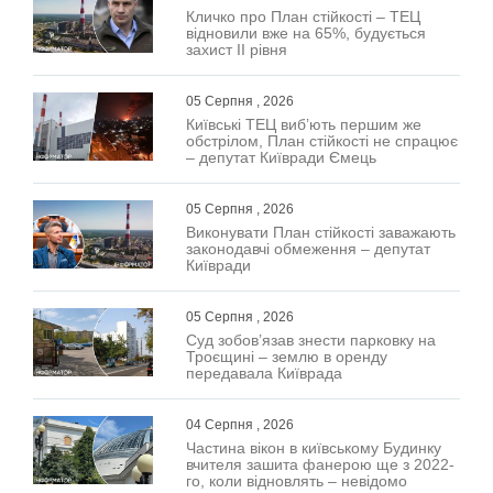
Кличко про План стійкості – ТЕЦ
відновили вже на 65%, будується
захист ІІ рівня
05 Серпня , 2026
Київські ТЕЦ виб’ють першим же
обстрілом, План стійкості не спрацює
– депутат Київради Ємець
05 Серпня , 2026
Виконувати План стійкості заважають
законодавчі обмеження – депутат
Київради
05 Серпня , 2026
Суд зобов’язав знести парковку на
Троєщині – землю в оренду
передавала Київрада
04 Серпня , 2026
Частина вікон в київському Будинку
вчителя зашита фанерою ще з 2022-
го, коли відновлять – невідомо