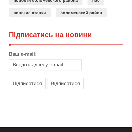
новости соломенского района
пбс
совские ставки
соломенский район
Підписатись на новини
Ваш e-mail:
,
,
,
,
масло texaco
масла и смазки
оборудование для провайдеров
телеком оборудование
запчасти для автобусов