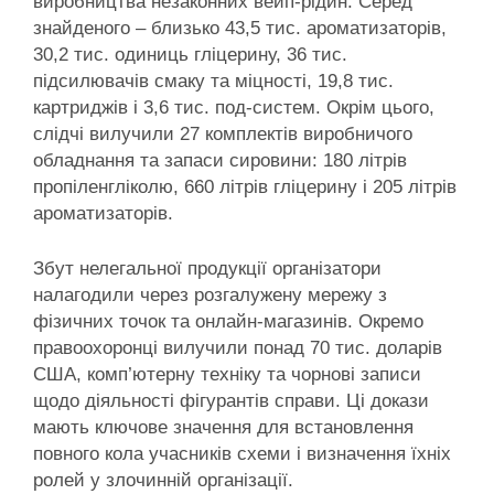
виробництва незаконних вейп-рідин. Серед
знайденого – близько 43,5 тис. ароматизаторів,
30,2 тис. одиниць гліцерину, 36 тис.
підсилювачів смаку та міцності, 19,8 тис.
картриджів і 3,6 тис. под-систем. Окрім цього,
слідчі вилучили 27 комплектів виробничого
обладнання та запаси сировини: 180 літрів
пропіленгліколю, 660 літрів гліцерину і 205 літрів
ароматизаторів.
Збут нелегальної продукції організатори
налагодили через розгалужену мережу з
фізичних точок та онлайн-магазинів. Окремо
правоохоронці вилучили понад 70 тис. доларів
США, комп’ютерну техніку та чорнові записи
щодо діяльності фігурантів справи. Ці докази
мають ключове значення для встановлення
повного кола учасників схеми і визначення їхніх
ролей у злочинній організації.