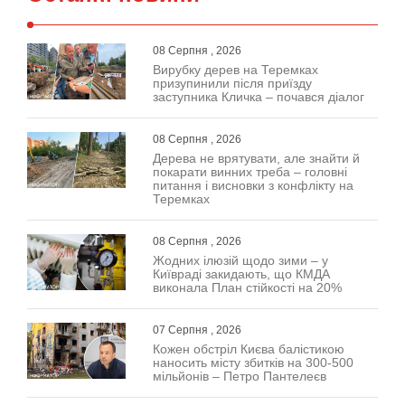
08 Серпня , 2026
Вирубку дерев на Теремках
призупинили після приїзду
заступника Кличка – почався діалог
08 Серпня , 2026
Дерева не врятувати, але знайти й
покарати винних треба – головні
питання і висновки з конфлікту на
Теремках
08 Серпня , 2026
Жодних ілюзій щодо зими – у
Київраді закидають, що КМДА
виконала План стійкості на 20%
07 Серпня , 2026
Кожен обстріл Києва балістикою
наносить місту збитків на 300-500
мільйонів – Петро Пантелеєв