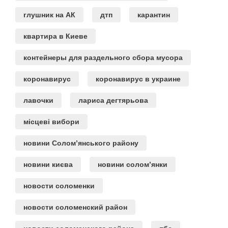
глушник на АК
дтп
карантин
квартира в Киеве
контейнеры для раздельного сбора мусора
коронавирус
коронавирус в украине
лавочки
лариса дегтярьова
місцеві вибори
новини Солом’янського району
новини києва
новини солом’янки
новости соломенки
новости соломенский район