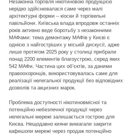
Незаконна торгівля нікотиновою продукцією
нерідко здійснювалася саме через малі
архітектурні форми – кіоски й торгівельні
павільйони. Київська влада впродовж останніх
років активно веде боротьбу з незаконними
МАФами: тема демонтажу МАФів у Києві є
однією з найгостріших у міській дискусії, адже
лише протягом 2025 року у столиці прибрали
понад 2200 елементів благоустрою, серед яких
542 МАФи. Частина цих об’єктів, за даними
правоохоронців, використовувалась саме для
реалізації нелегальної продукції без відповідних
дозволів та акцизних марок.
Проблема доступності нікотиновмісної та
потенційно небезпечної продукції через
нелегальні мережі залишається гострою для
Києва. Нещодавно кияни вимагали закрити
кафешопи мережі через продаж потенційно