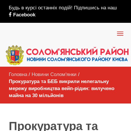
Будь в курсі останніх подій! Підпишись на наш
Facebook
Головна
/
Новини Солом'янки
/
Прокуратура та БЕБ викрили нелегальну
мережу виробництва вейп-рідин: вилучено
майна на 30 мільйонів
Прокуратура та