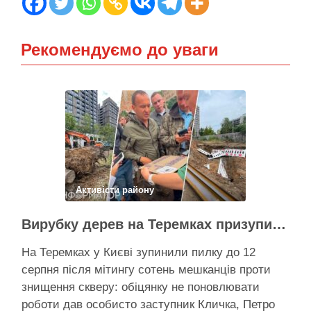
Рекомендуємо до уваги
Активісти району
Вирубку дерев на Теремках призупинили після приїзду заступника Кличка – почався діалог
На Теремках у Києві зупинили пилку до 12
серпня після мітингу сотень мешканців проти
знищення скверу: обіцянку не поновлювати
роботи дав особисто заступник Кличка, Петро