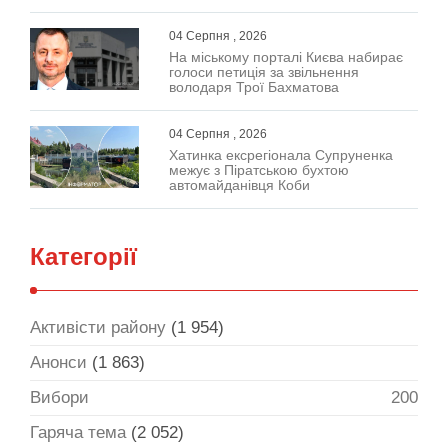
04 Серпня , 2026
На міському порталі Києва набирає
голоси петиція за звільнення
володаря Трої Бахматова
04 Серпня , 2026
Хатинка ексрегіонала Супруненка
межує з Піратською бухтою
автомайданівця Коби
Категорії
Активісти району
(1 954)
Анонси
(1 863)
Вибори
200
Гаряча тема
(2 052)