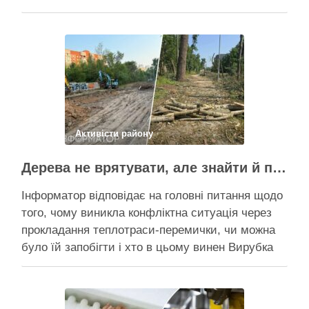
Пантелеєв, що прибув налагодити комунікацію
Вирубку дерев на Теремках призупинили, втім,
чи вдасться зберегти ту частину озеленення,
що лишилася, – поки невідомо На Теремках у …
Поділитися у соцмережах:
Активісти району
Дерева не врятувати, але знайти й покарати винних треба – головні питання і висновки з конфлікту на Теремках
Інформатор відповідає на головні питання щодо
того, чому виникла конфліктна ситуація через
прокладання теплотраси-перемички, чи можна
було їй запобігти і хто в цьому винен Вирубка
дерев триває, почали й прокладати теплотрасу
– значить, процес вже не зупинити Зранку у
суботу, 8 серпня 2026 року, на Теремках у Києві