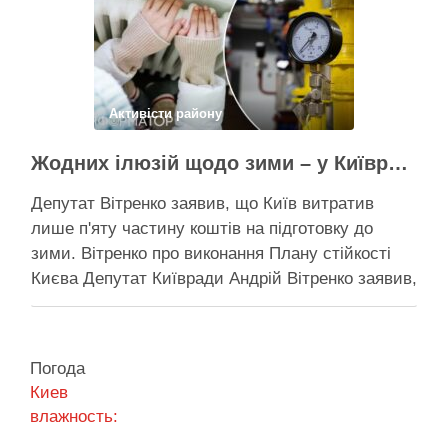
почалася вже …
Поділитися у соцмережах:
Активісти району
Жодних ілюзій щодо зими – у Київраді закидають, що КМДА виконала План стійкості на 20%
Депутат Вітренко заявив, що Київ витратив
лише п'яту частину коштів на підготовку до
зими. Вітренко про виконання Плану стійкості
Києва Депутат Київради Андрій Вітренко заявив,
що станом на 5 серпня столична влада
виконала План стійкості за видатками лише
трохи більше ніж на 20%. За його словами, до
Погода
старту опалювального сезону …
Киев
влажность:
Поділитися у соцмережах: