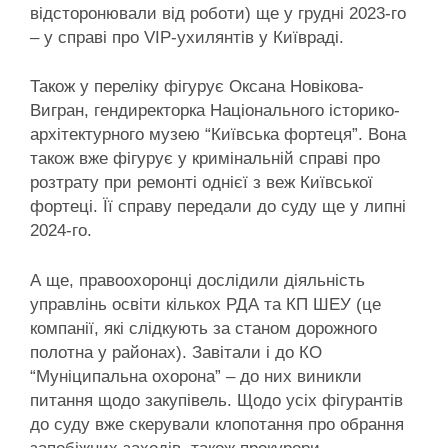
відсторонювали від роботи) ще у грудні 2023-го
– у справі про VIP-ухилянтів у Київраді.
Також у переліку фігурує Оксана Новікова-
Вигран, гендиректорка Національного історико-
архітектурного музею “Київська фортеця”. Вона
також вже фігурує у кримінальній справі про
розтрату при ремонті однієї з веж Київської
фортеці. Її справу передали до суду ще у липні
2024-го.
А ще, правоохоронці дослідили діяльність
управлінь освіти кількох РДА та КП ШЕУ (це
компанії, які слідкують за станом дорожного
полотна у районах). Завітали і до КО
“Муніципальна охорона” – до них виникли
питання щодо закупівель. Щодо усіх фігурантів
до суду вже скерували клопотання про обрання