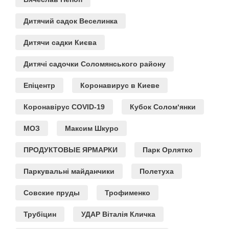
Дитячий садок Веселинка
Дитячи садки Києва
Дитячі садочки Соломянського району
Епіцентр
Коронавирус в Киеве
Коронавірус COVID-19
Кубок Солом‘янки
МОЗ
Максим Шкуро
ПРОДУКТОВЫЕ ЯРМАРКИ
Парк Орлятко
Паркувальні майданчики
Полетуха
Совские пруды
Трофименко
Трубіцин
УДАР Віталія Кличка