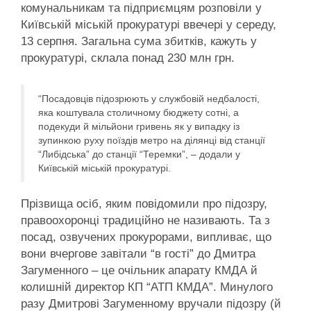
комунальникам та підприємцям розповіли у
Київській міській прокуратурі ввечері у середу,
13 серпня. Загальна сума збитків, кажуть у
прокуратурі, склала понад 230 млн грн.
“Посадовців підозрюють у службовій недбалості,
яка коштувала столичному бюджету сотні, а
подекуди й мільйони гривень як у випадку із
зупинкою руху поїздів метро на ділянці від станції
“Либідська” до станції “Теремки”, – додали у
Київській міській прокуратурі.
Прізвища осіб, яким повідомили про підозру,
правоохоронці традиційно не називають. Та з
посад, озвучених прокурорами, випливає, що
вони вчергове завітали “в гості” до Дмитра
Загуменного – це очільник апарату КМДА й
колишній директор КП “АТП КМДА”. Минулого
разу Дмитрові Загуменному вручали підозру (й