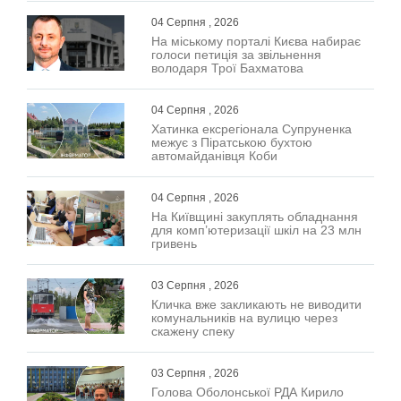
04 Серпня , 2026
На міському порталі Києва набирає
голоси петиція за звільнення
володаря Трої Бахматова
04 Серпня , 2026
Хатинка ексрегіонала Супруненка
межує з Піратською бухтою
автомайданівця Коби
04 Серпня , 2026
На Київщині закуплять обладнання
для комп’ютеризації шкіл на 23 млн
гривень
03 Серпня , 2026
Кличка вже закликають не виводити
комунальників на вулицю через
скажену спеку
03 Серпня , 2026
Голова Оболонської РДА Кирило