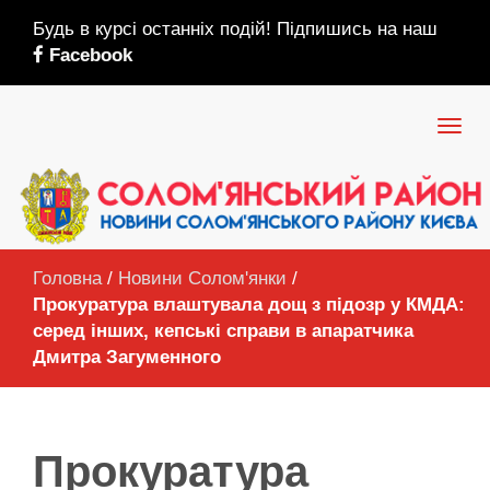
Будь в курсі останніх подій! Підпишись на наш
Facebook
Головна
/
Новини Солом'янки
/
Прокуратура влаштувала дощ з підозр у КМДА:
серед інших, кепські справи в апаратчика
Дмитра Загуменного
Прокуратура