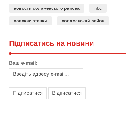
новости соломенского района
пбс
совские ставки
соломенский район
Підписатись на новини
Ваш e-mail:
,
,
,
,
масло texaco
масла и смазки
оборудование для провайдеров
телеком оборудование
запчасти для автобусов