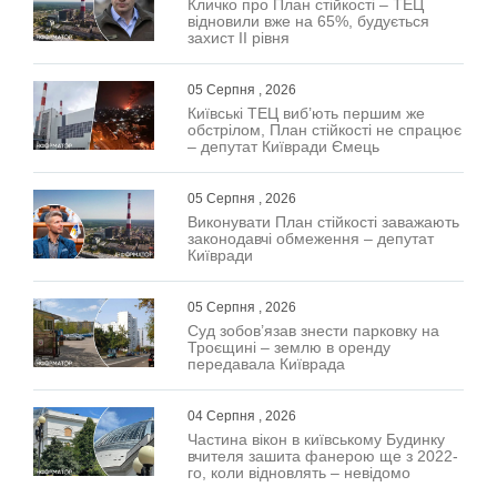
Кличко про План стійкості – ТЕЦ
відновили вже на 65%, будується
захист ІІ рівня
05 Серпня , 2026
Київські ТЕЦ виб’ють першим же
обстрілом, План стійкості не спрацює
– депутат Київради Ємець
05 Серпня , 2026
Виконувати План стійкості заважають
законодавчі обмеження – депутат
Київради
05 Серпня , 2026
Суд зобов’язав знести парковку на
Троєщині – землю в оренду
передавала Київрада
04 Серпня , 2026
Частина вікон в київському Будинку
вчителя зашита фанерою ще з 2022-
го, коли відновлять – невідомо