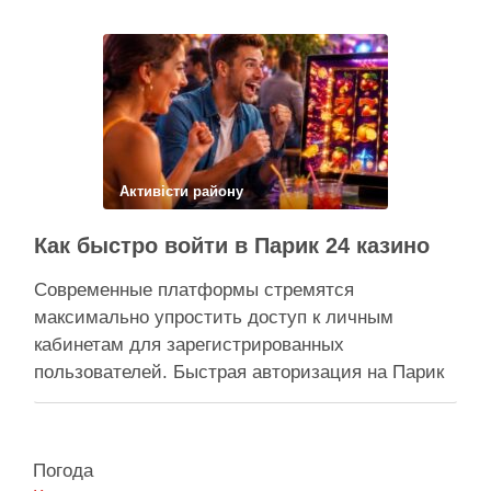
через суд скасовує право на фіктивну будівлю,
за допомогою якої ділки, ймовірно, планували
забудувати зелені схили Подільська окружна
прокуратура міста Києва подала до суду …
Поділитися у соцмережах:
Активісти району
Как быстро войти в Парик 24 казино
Современные платформы стремятся
максимально упростить доступ к личным
кабинетам для зарегистрированных
пользователей. Быстрая авторизация на Парик
24 казино позволяет клиентам мгновенно
вернуться к любимым развлечениям и
управлению своим игровым счетом. Безопасная
Погода
система авторизации надежно защищает