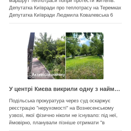
маршрут теплотраси попри протести жителів.
Депутатка Київради про теплотрасу на Теремках
Депутатка Київради Людмила Ковалевська 6
серпня прокоментувала конфлікт навколо
прокладання теплотраси біля ТРЦ “Республіка”
на Теремках, заявивши, що розуміє обурення
жителів через вирубку дерев, але наполягає на
необхідності забезпечити теплом понад 400
будинків. …
Поділитися у соцмережах:
Активісти району
У центрі Києва викрили одну з наймасштабніших туалетних схем з фіктивним будинком
Подільська прокуратура через суд оскаржує
реєстрацію "нерухомості" на Вознесенському
узвозі, якої фізично ніколи не існувало: під неї,
ймовірно, планували пізніше отримати "в
обслуговування" земельну ділянку Прокуратура