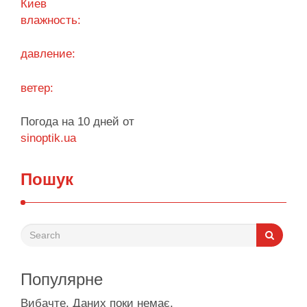
Киев
персональные данные, сохраняя высокую
влажность:
скорость обработки запросов при каждом входе.
Процесс входа оптимизирован под любые …
давление:
Поділитися у соцмережах:
ветер:
Погода на 10 дней от
sinoptik.ua
Пошук
Популярне
Вибачте. Даних поки немає.