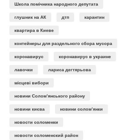
Школа помічника народного депутата
глушник на АК
дтп
карантин
квартира в Киеве
контейнеры для раздельного сбора мусора
коронавирус
коронавирус в украине
лавочки
лариса дегтярьова
місцеві вибори
новини Солом’янського району
новини києва
новини солом’янки
новости соломенки
новости соломенский район