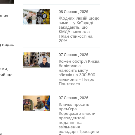
08 Серпня , 2026
юних
Жодних ілюзій щодо
зими – у Київраді
закидають, що
КМДА виконала
План стійкості на
20%
д надає
07 Серпня , 2026
Кожен обстріл Києва
балістикою
ами,
наносить місту
який ще
збитків на 300-500
мільйонів – Петро
Пантелеєв
07 Серпня , 2026
Кличко просить
прем’єра
Корецького внести
президентові
подання на
звільнення
володаря Троєщини
м