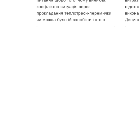
питання щодо того, чому виникла
витрат
конфліктна ситуація через
підгот
прокладання теплотраси-перемички,
викона
чи можна було їй запобігти і хто в
Депута
цьому винен Вирубка дерев триває,
заявив
почали й прокладати теплотрасу –
столич
значить, процес вже не зупинити
стійко
Зранку у суботу, 8 серпня 2026 року,
більше
на Теремках у Києві почалася вже …
до ста
Поділитися у соцмережах:
Поділ