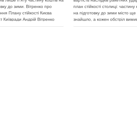
ив лише п'яту частину коштів на
вартість наслідків ракетних удар
овку до зими. Вітренко про
план стійкості столиці: частину 
ння Плану стійкості Києва
на підготовку до зими місто ще
т Київради Андрій Вітренко
знайшло, а кожен обстріл вими
, що станом на 5 серпня
казни міста ще більше коштів
на влада виконала План
Балістичний удар по Києву кош
сті за видатками лише трохи
300-500 млн, каже Пантелеєв –
 ніж на 20%. За його словами,
цьому деякі питання, як-от
рту опалювального сезону …
розселення містян …
итися у соцмережах:
Поділитися у соцмережах: