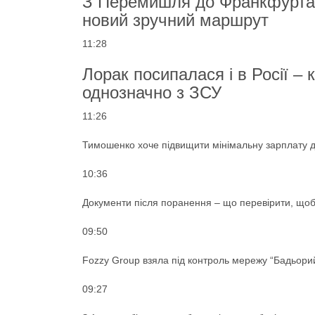
З Перемишля до Франкфурта з
новий зручний маршрут
11:28
Лорак посипалася і в Росії – 
однозначно з ЗСУ
11:26
Тимошенко хоче підвищити мінімальну зарплату до
10:36
Документи після поранення – що перевірити, щоб 
09:50
Fozzy Group взяла під контроль мережу “Бадьорий
09:27