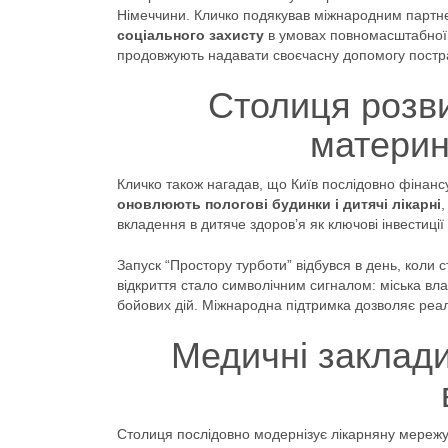
Німеччини. Кличко подякував міжнародним партн
соціального захисту
в умовах повномасштабної в
продовжують надавати своєчасну допомогу пост
Столиця розв
материн
Кличко також нагадав, що Київ послідовно фінансу
оновлюють пологові будинки і дитячі лікарні
вкладення в дитяче здоров’я як ключові інвестиції
Запуск “Простору турботи” відбувся в день, коли
відкриття стало символічним сигналом: міська вла
бойових дій. Міжнародна підтримка дозволяє реал
Медичні заклади
Столиця послідовно модернізує лікарняну мережу н