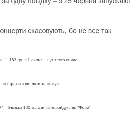
а одну поїздку – з 25 червня запускаю
концерти скасовують, бо не все так
 11 183 грн з 1 липня – що з того вийде
не втратити виплати та статус
” – близько 180 магазинів перейдуть до “Фори”