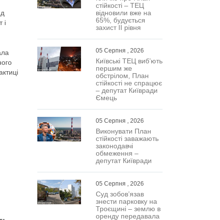
стійкості – ТЕЦ
відновили вже на
нд
65%, будується
 і
захист ІІ рівня
05 Серпня , 2026
ала
Київські ТЕЦ виб’ють
ного
першим же
актиці
обстрілом, План
стійкості не спрацює
– депутат Київради
Ємець
05 Серпня , 2026
Виконувати План
стійкості заважають
законодавчі
обмеження –
депутат Київради
05 Серпня , 2026
Суд зобов’язав
знести парковку на
Троєщині – землю в
оренду передавала