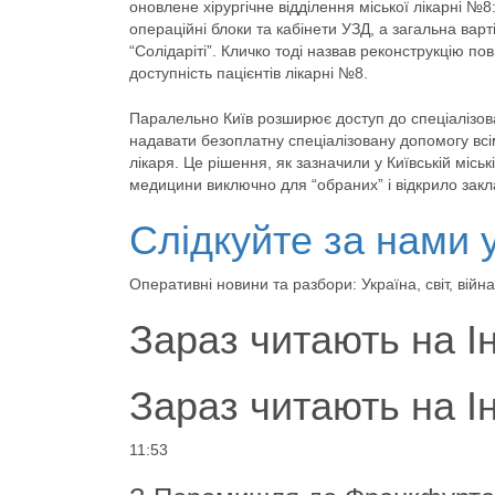
оновлене хірургічне відділення міської лікарні №8
операційні блоки та кабінети УЗД, а загальна варт
“Солідаріті”. Кличко тоді назвав реконструкцію 
доступність пацієнтів лікарні №8.
Паралельно Київ розширює доступ до спеціалізова
надавати безоплатну спеціалізовану допомогу вс
лікаря. Це рішення, як зазначили у Київській місь
медицини виключно для “обраних” і відкрило закл
Слідкуйте за нами 
Оперативні новини та разбори: Україна, світ, ві
Зараз читають на І
Зараз читають на І
11:53