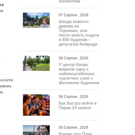
Бахматова
та
ки
07 Серпня , 2026
Шкода кожного
дерева на
Теремках, але
тепло мають подати
в 400 будинків –
депутатка Київради
06 Серпня , 2026
є
У центрі Києва
викрили одну з
наймасштабніших
туалетних схем з
еносити
фіктивним будинком
тивних
в.
06 Серпня , 2026
Как быстро войти в
Парик 24 казино
05 Серпня , 2026
Кличко про План