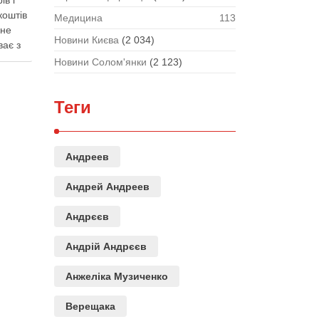
ів і
коштів
Медицина
113
 не
Новини Києва
(2 034)
ває з
Новини Солом'янки
(2 123)
тує
 при
Теги
Андреев
Андрей Андреев
Андрєєв
Андрій Андрєєв
Анжеліка Музиченко
Верещака