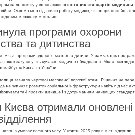
ерам за допомогу у впровадженні
світових стандартів медицини 
ійни. Окремо мер відзначив роботу медиків, які попри постійні ата
раждалим мешканцям столиці.
инула програми охорони
ства та дитинства
є міські програми здоров’я матері та дитини. У рамках цих програм
, а також закуповують сучасне медичне обладнання. Місто розгляда
 в майбутнє Києва та України.
 столиця зазнала чергової масованої ворожої атаки. Рішення не пер
да не зупиняє розвиток соціальної інфраструктури навіть під час ак
ізовувати такі проєкти швидше і з дотриманням найвищих стандарті
 Києва отримали оновлені
відділення
авіть в умовах воєнного часу. У жовтні 2025 року в місті відкрили