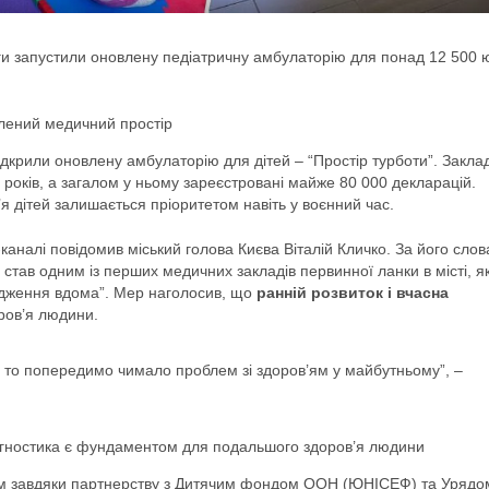
ги запустили оновлену педіатричну амбулаторію для понад 12 500 
лений медичний простір
ідкрили оновлену амбулаторію для дітей – “Простір турботи”. Закла
 років, а загалом у ньому зареєстровані майже 80 000 декларацій.
’я дітей залишається пріоритетом навіть у воєнний час.
каналі повідомив міський голова Києва Віталій Кличко. За його слов
став одним із перших медичних закладів первинної ланки в місті, 
родження вдома”. Мер наголосив, що
ранній розвиток і вчасна
ов’я людини.
 то попередимо чимало проблем зі здоров’ям у майбутньому”, –
діагностика є фундаментом для подальшого здоров’я людини
им завдяки партнерству з Дитячим фондом ООН (ЮНІСЕФ) та Урядо