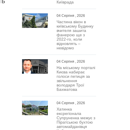
ть
Київрада
04 Серпня , 2026
Частина вікон в
київському Будинку
вчителя зашита
фанерою ще з
2022-го, коли
відновлять –
невідомо
04 Серпня , 2026
На міському порталі
Києва набирає
голоси петиція за
звільнення
володаря Трої
Бахматова
04 Серпня , 2026
Хатинка
ексрегіонала
Супруненка межує з
Піратською бухтою
автомайданівця