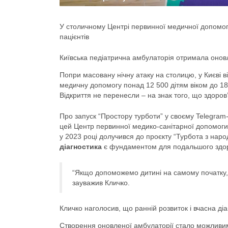
У столичному Центрі первинної медичної допомо
пацієнтів
Київська педіатрична амбулаторія отримала онов
Попри масовану нічну атаку на столицю, у Києві в
медичну допомогу понад 12 500 дітям віком до 18
Відкриття не перенесли – на знак того, що здоров
Про запуск “Простору турботи” у своєму Telegram-
цей Центр первинної медико-санітарної допомоги 
у 2023 році долучився до проєкту “Турбота з на
діагностика
є фундаментом для подальшого здор
“Якщо допоможемо дитині на самому початку,
зауважив Кличко.
Кличко наголосив, що ранній розвиток і вчасна 
Створення оновленої амбулаторії стало можлив