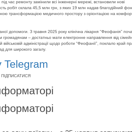
: під час ремонту замінили всі інженерні мережі, встановили нові
ість робіт склала 45,5 млн грн, з яких 19 млн надав благодійний фо
повною трансформацією медичного простору з орієнтацією на комфорт
ної допомоги. З травня 2025 року клінічна лікарня “Феофанія” поч
ім громадянам – достатньо мати електронне направлення від сімей
кій військовій адміністрації щодо роботи “Феофанії”, поклало край пр
ад для широкого загалу.
у Telegram
йна ПІДПИСАТИСЯ
нформаторі
нформаторі