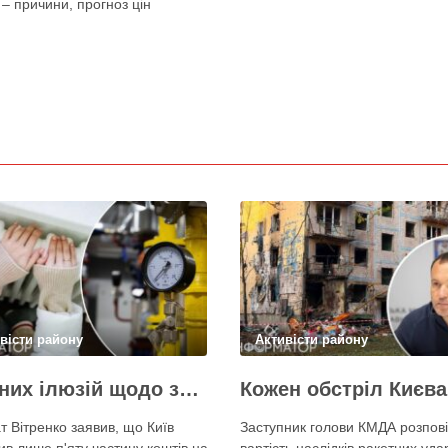
 – причини, прогноз цін
вісти району
Активісти району
Жодних ілюзій щодо зими – у Київраді закидають, що КМДА виконала План стійкості на 20%
т Вітренко заявив, що Київ
Заступник голови КМДА розпові