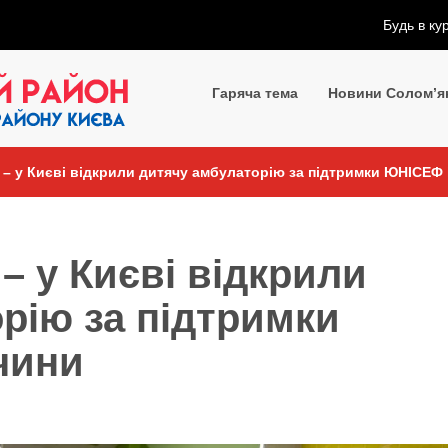
Будь в ку
Гаряча тема
Новини Солом’я
 – у Києві відкрили дитячу амбулаторію за підтримки ЮНІСЕФ 
– у Києві відкрили
рію за підтримки
чини