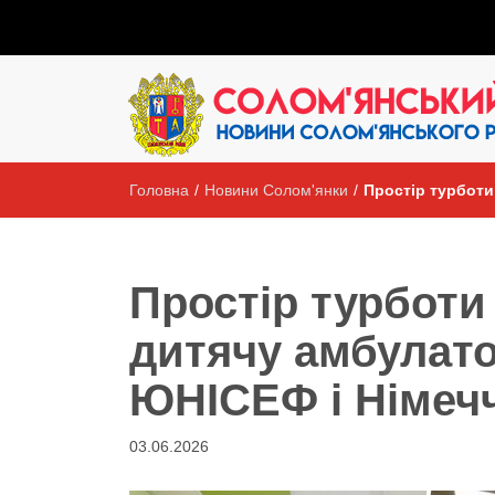
Головна
/
Новини Солом'янки
/
Простір турботи
Простір турботи 
дитячу амбулато
ЮНІСЕФ і Німеч
03.06.2026