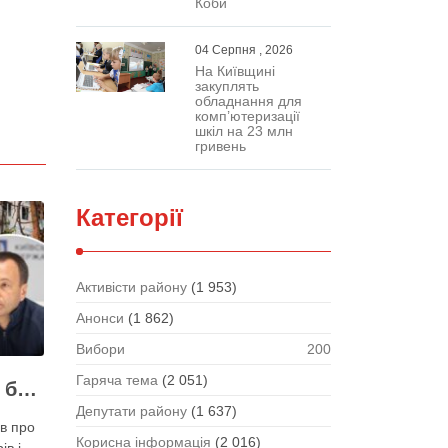
Коби
04 Серпня , 2026
На Київщині
закуплять
обладнання для
комп’ютеризації
шкіл на 23 млн
гривень
Категорії
Активісти району
(1 953)
Анонси
(1 862)
Вибори
200
Гаряча тема
(2 051)
Кожен обстріл Києва балістикою наносить місту збитків на 300-500 мільйонів – Петро Пантелеєв
Депутати району
(1 637)
в про
Корисна інформація
(2 016)