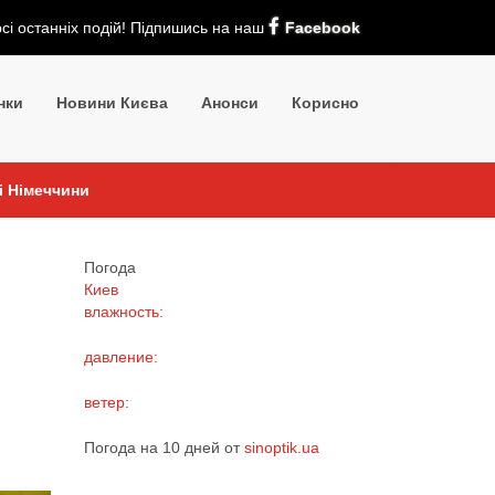
рсі останніх подій! Підпишись на наш
Facebook
нки
Новини Києва
Анонси
Корисно
і Німеччини
Погода
Киев
влажность:
давление:
ветер:
Погода на 10 дней от
sinoptik.ua