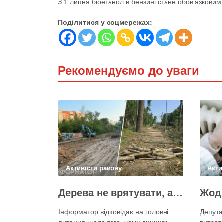
З 1 липня біоетанол в бензині стане обов’язковим
Поділитися у соцмережах:
Рекомендуємо до уваги
Активісти району
Акти
Дерева не врятувати, але знайти й покарати винних треба – головні питання і висновки з конфлікту на Теремках
Інформатор відповідає на головні
Депута