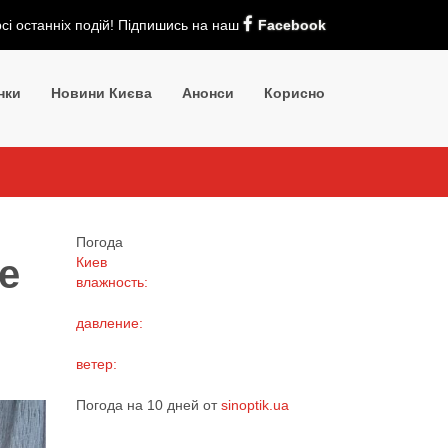
рсі останніх подій! Підпишись на наш
Facebook
нки
Новини Києва
Анонси
Корисно
Погода
е
Киев
влажность:
давление:
ветер:
Погода на 10 дней от
sinoptik.ua