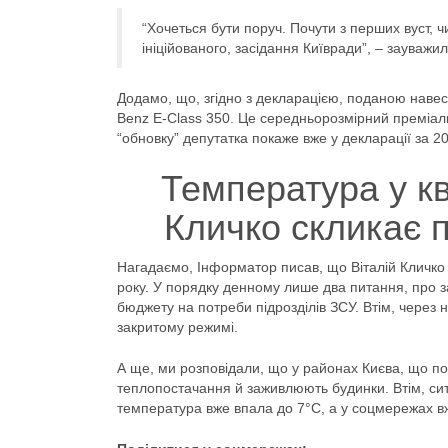
“Хочеться бути поруч. Почути з перших вуст,
ініційованого, засідання Київради”, – зауважи
Додамо, що, згідно з декларацією, поданою навес
Benz E-Class 350. Це середньорозмірний преміал
“обновку” депутатка покаже вже у декларації за 20
Температура у к
Кличко скликає 
Нагадаємо, Інформатор писав, що Віталій Кличко 
року. У порядку денному лише два питання, про з
бюджету на потреби підрозділів ЗСУ. Втім, через 
закритому режимі.
А ще, ми розповідали, що у районах Києва, що по
теплопостачання й заживлюють будинки. Втім, сит
температура вже впала до 7°С, а у соцмережах вж