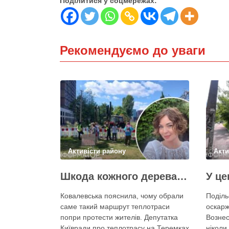
Поділитися у соцмережах:
Рекомендуємо до уваги
Активісти району
Акти
Шкода кожного дерева на Теремках, але тепло мають подати в 400 будинків – депутатка Київради
Ковалевська пояснила, чому обрали
Поділь
саме такий маршрут теплотраси
оскарж
попри протести жителів. Депутатка
Вознес
Київради про теплотрасу на Теремках
ніколи 