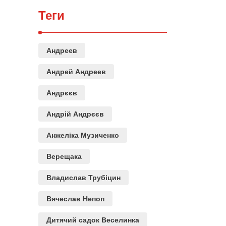
Теги
Андреев
Андрей Андреев
Андрєєв
Андрій Андрєєв
Анжеліка Музиченко
Верещака
Владислав Трубіцин
Вячеслав Непоп
Дитячий садок Веселинка