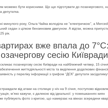
 чим можемо бути корисними. Що ще підготувати до позачергового, 
ла депутатка.
ні минулого року, Ольга Чайка володіла не “електричкою”, а Merced
ьний седан з цілком бензиновим двигуном. А відтак, можна припуст
25 рік.
вартирах вже впала до 7°С
позачергову сесію Київради
скликає позачергову сесію Київради на найближчий четвер, 15 січн
абезпечення життєдіяльності міста та виділення додаткових фінансі
наявність у переліку інформації з грифом “ДСК” депутати засідатиму
страждали від атаки на столицю у ніч на 9 січня, поступово віднов
уація, м’яко кажучи, є далекою від ідеальної: у помешканнях киян
е публікують фото з кригою, що намерзає на вікнах зсередини квар