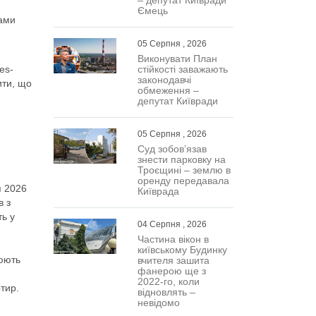
Ємець
нами
05 Серпня , 2026
Виконувати План
стійкості заважають
es-
законодавчі
ити, що
обмеження –
депутат Київради
:
05 Серпня , 2026
Суд зобов’язав
знести парковку на
Троєщині – землю в
оренду передавала
я 2026
Київрада
в з
ть у
04 Серпня , 2026
Частина вікон в
київському Будинку
люють
вчителя зашита
фанерою ще з
2022-го, коли
тир.
відновлять –
невідомо