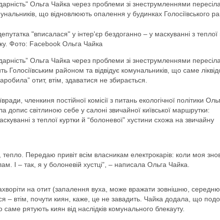
ідарність" Ольга Чайка через проблеми зі знеструмленнями пересіла
омунальників, що відновлюють опалення у будинках Голосіївського р
путатка "вписалася" у інтер'єр бездоганно – у маскуванні з теплої 
ку. Фото: Facebook Ольга Чайка
ідарність” Ольга Чайка через проблеми зі знеструмленнями пересіла
ть Голосіївським районом та відвідує комунальників, що саме лікві
заробила” отит, втім, здаватися не збирається.
ради, членкиня постійної комісії з питань екологічної політики Оль
а допис світлиною себе у салоні звичайної київської маршрутки:
аскуванні з теплої куртки й “болоневої” хустини схожа на звичайну
тепло. Передаю привіт всім власникам електрокарів: коли моя зно
м. І – так, я у болоневій хустці”, – написала Ольга Чайка.
ахворіти на отит (запалення вуха, може вражати зовнішню, середню
вся – втім, почути киян, каже, це не завадить. Чайка додала, що под
о саме рятують киян від наслідків комунального блекауту.