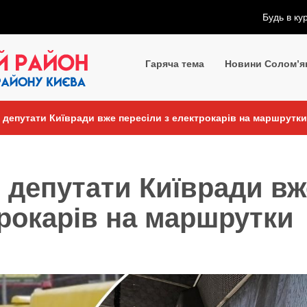
Будь в ку
Гаряча тема
Новини Солом’я
 депутати Київради вже пересіли з електрокарів на маршрутки
 депутати Київради вж
трокарів на маршрутки