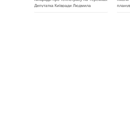
Депутатка Київради Людмила
планув
Ковалевська 6 серпня
обслуг
прокоментувала конфлікт навколо
Прокур
прокладання теплотраси біля ТРЦ
право 
“Республіка” на Теремках, заявивши,
допомо
що розуміє обурення жителів через
планув
вирубку дерев, але наполягає на
Поділь
необхідності забезпечити теплом
міста 
понад 400 будинків. …
Поділ
Поділитися у соцмережах: