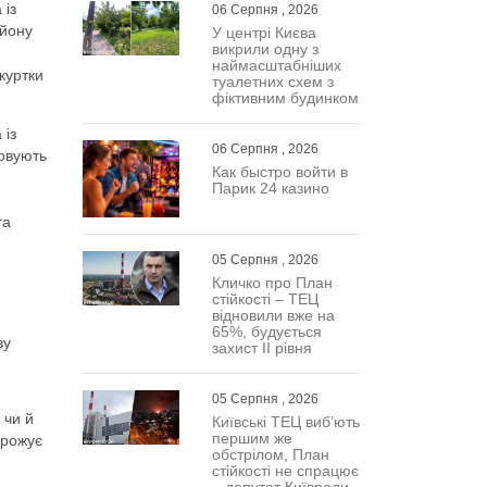
 із
06 Серпня , 2026
айону
У центрі Києва
викрили одну з
наймасштабніших
куртки
туалетних схем з
фіктивним будинком
 із
06 Серпня , 2026
довують
Как быстро войти в
Парик 24 казино
га
05 Серпня , 2026
Кличко про План
стійкості – ТЕЦ
відновили вже на
65%, будується
ву
захист ІІ рівня
05 Серпня , 2026
 чи й
Київські ТЕЦ виб’ють
першим же
орожує
обстрілом, План
стійкості не спрацює
– депутат Київради