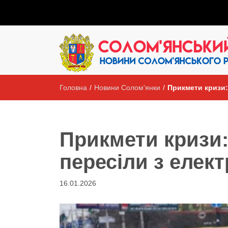
Головна
/
Новини Солом'янки
/
Прикмети кризи:
Прикмети кризи:
пересіли з елек
16.01.2026