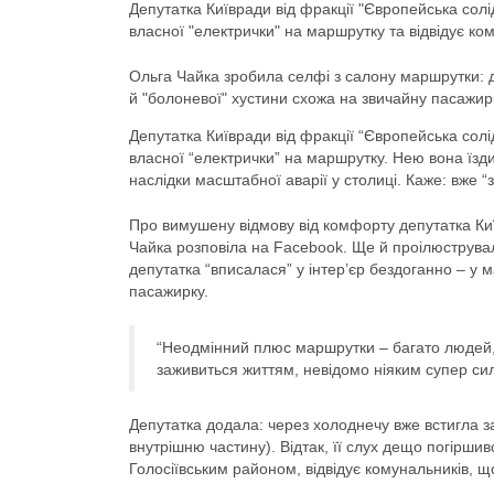
Депутатка Київради від фракції "Європейська сол
власної "електрички" на маршрутку та відвідує к
Ольга Чайка зробила селфі з салону маршрутки: де
й "болоневої" хустини схожа на звичайну пасажир
Депутатка Київради від фракції “Європейська сол
власної “електрички” на маршрутку. Нею вона їзди
наслідки масштабної аварії у столиці. Каже: вже “
Про вимушену відмову від комфорту депутатка Київ
Чайка розповіла на Facebook. Ще й проілюструвал
депутатка “вписалася” у інтер’єр бездоганно – у м
пасажирку.
“Неодмінний плюс маршрутки – багато людей, 
заживиться життям, невідомо ніяким супер сила
Депутатка додала: через холоднечу вже встигла з
внутрішню частину). Відтак, її слух дещо погірши
Голосіївським районом, відвідує комунальників, щ