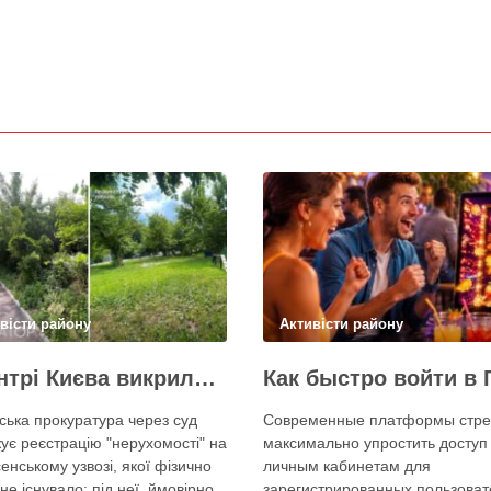
вісти району
Активісти району
У центрі Києва викрили одну з наймасштабніших туалетних схем з фіктивним будинком
ська прокуратура через суд
Современные платформы стре
ує реєстрацію "нерухомості" на
максимально упростить доступ 
енському узвозі, якої фізично
личным кабинетам для
не існувало: під неї, ймовірно,
зарегистрированных пользоват