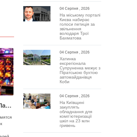
04 Серпня , 2026
На міському порталі
Києва набирає
голоси петиція за
звільнення
володаря Трої
Бахматова
04 Серпня , 2026
Хатинка
ексрегіонала
Супруненка межує з
Піратською бухтою
автомайданівця
Коби
04 Серпня , 2026
На Київщині
Как быстро войти в Парик 24 казино
закуплять
обладнання для
комп’ютеризації
мятся
шкіл на 23 млн
к
гривень
елей.