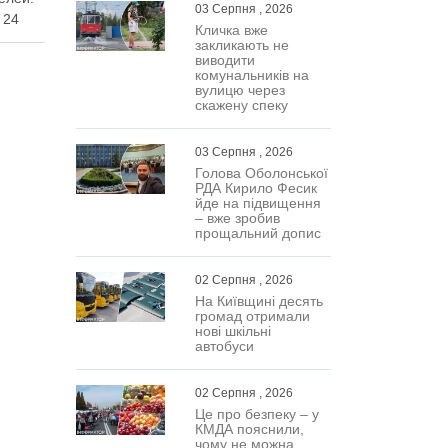
03 Серпня , 2026
 24
Кличка вже
закликають не
виводити
ым
комунальників на
воим
вулицю через
истема
скажену спеку
ет
яя
03 Серпня , 2026
апросов
Голова Оболонської
ода
РДА Кирило Фесик
йде на підвищення
– вже зробив
прощальний допис
02 Серпня , 2026
На Київщині десять
громад отримали
нові шкільні
автобуси
02 Серпня , 2026
Це про безпеку – у
КМДА пояснили,
чому не можна