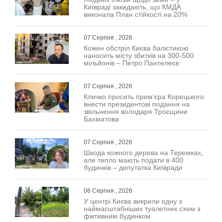
Київраді закидають, що КМДА
виконала План стійкості на 20%
07 Серпня , 2026
Кожен обстріл Києва балістикою
наносить місту збитків на 300-500
мільйонів – Петро Пантелеєв
07 Серпня , 2026
Кличко просить прем’єра Корецького
внести президентові подання на
звільнення володаря Троєщини
Бахматова
07 Серпня , 2026
Шкода кожного дерева на Теремках,
але тепло мають подати в 400
будинків – депутатка Київради
06 Серпня , 2026
У центрі Києва викрили одну з
наймасштабніших туалетних схем з
фіктивним будинком