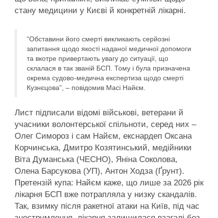
стану медицини у Києві й конкретній лікарні.
“Обставини його смерті викликають серйозні
запитання щодо якості наданої медичної допомоги
та вкотре привертають увагу до ситуації, що
склалася в так званій БСП. Тому і була призначена
окрема судово-медична експертиза щодо смерті
Кузнєцова”, – повідомив Масі Найєм.
Лист підписали відомі військові, ветерани й
учасники волонтерської спільноти, серед них –
Олег Симороз і сам Найєм, екснардеп Оксана
Корчинська, Дмитро Козятинський, медійники
Віта Думанська (ЧЕСНО), Яніна Соколова,
Олена Барсукова (УП), Антон Ходза (Ґрунт).
Претензій купа: Найєм каже, що лише за 2026 рік
лікарня БСП вже потрапляла у низку скандалів.
Так, взимку після ракетної атаки на Київ, під час
знеструмлення, лікарня залишилася взагалі без