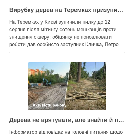
Вирубку дерев на Теремках призупинили після приїзду заступника Кличка – почався діалог
На Теремках у Києві зупинили пилку до 12
серпня після мітингу сотень мешканців проти
знищення скверу: обіцянку не поновлювати
роботи дав особисто заступник Кличка, Петро
Пантелеєв, що прибув налагодити комунікацію
Вирубку дерев на Теремках призупинили, втім,
чи вдасться зберегти ту частину озеленення,
що лишилася, – поки невідомо На Теремках у …
Поділитися у соцмережах:
Активісти району
Дерева не врятувати, але знайти й покарати винних треба – головні питання і висновки з конфлікту на Теремках
Інформатор відповідає на головні питання щодо