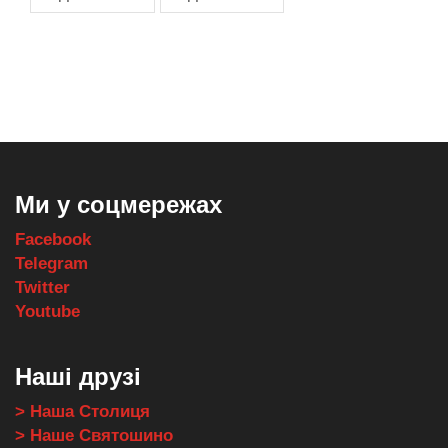
,
,
,
,
масло texaco
масла и смазки
оборудование для провайдеров
телеком оборудование
запчасти для автобусов
Ми у соцмережах
Facebook
Telegram
Twitter
Youtube
Наші друзі
> Наша Столиця
> Наше Святошино