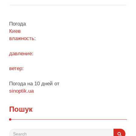
що станом на 5 серпня столична влада
виконала План стійкості за видатками лише
трохи більше ніж на 20%. За його словами, до
Погода
старту опалювального сезону …
Киев
влажность:
Поділитися у соцмережах:
давление:
ветер:
Погода на 10 дней от
sinoptik.ua
Пошук