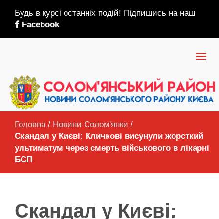
Будь в курсі останніх подій! Підпишись на наш
Facebook
Головна
/
Новини Солом'янки
/
Скандал у Києві: Кличкові висунули жорсткий
ультиматум через смерть військового в лікарні
БСП
Скандал у Києві: