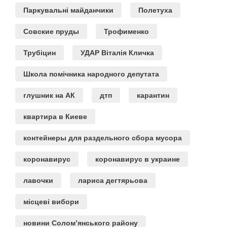
Паркувальні майданчики
Полетуха
Совские пруды
Трофименко
Трубіцин
УДАР Віталія Кличка
Школа помічника народного депутата
глушник на АК
дтп
карантин
квартира в Киеве
контейнеры для раздельного сбора мусора
коронавирус
коронавирус в украине
лавочки
лариса дегтярьова
місцеві вибори
новини Солом’янського району