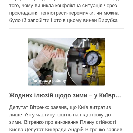
того, чому виникла конфліктна ситуація через
прокладання теплотраси-перемички, чи можна
було їй запобігти і хто в цьому винен Вирубка
дерев триває, почали й прокладати теплотрасу
– значить, процес вже не зупинити Зранку у
суботу, 8 серпня 2026 року, на Теремках у Києві
почалася вже …
Поділитися у соцмережах:
Активісти району
Жодних ілюзій щодо зими – у Київраді закидають, що КМДА виконала План стійкості на 20%
Депутат Вітренко заявив, що Київ витратив
лише п'яту частину коштів на підготовку до
зими. Вітренко про виконання Плану стійкості
Києва Депутат Київради Андрій Вітренко заявив,