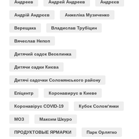
Андреев
Андрей Андреев
Андрєєв
Андрій Андрєєв
Анжеліка Музиченко
Верещака
Владислав Трубіцин
Вячеслав Непоп
Дитячий садок Веселинка
Дитячи садки Києва
Дитячі садочки Соломянського району
Епіцентр
Коронавирус в Киеве
Коронавірус COVID-19
Кубок Солом‘янки
МОЗ
Максим Шкуро
ПРОДУКТОВЫЕ ЯРМАРКИ
Парк Орлятко