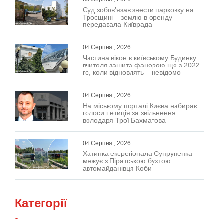
Суд зобов’язав знести парковку на
Троєщині – землю в оренду
передавала Київрада
04 Серпня , 2026
Частина вікон в київському Будинку
вчителя зашита фанерою ще з 2022-
го, коли відновлять – невідомо
04 Серпня , 2026
На міському порталі Києва набирає
голоси петиція за звільнення
володаря Трої Бахматова
04 Серпня , 2026
Хатинка ексрегіонала Супруненка
межує з Піратською бухтою
автомайданівця Коби
Категорії