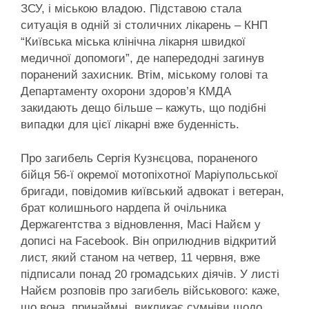
ЗСУ, і міською владою. Підставою стала
ситуація в одній зі столичних лікарень – КНП
“Київська міська клінічна лікарня швидкої
медичної допомоги”, де напередодні загинув
поранений захисник. Втім, міському голові та
Департаменту охорони здоров’я КМДА
закидають дещо більше – кажуть, що подібні
випадки для цієї лікарні вже буденність.
Про загибель Сергія Кузнєцова, пораненого
бійця 56-ї окремої мотопіхотної Маріупольської
бригади, повідомив київський адвокат і ветеран,
брат колишнього нардепа й очільника
Держагентства з відновлення, Масі Найєм у
дописі на Facebook. Він оприлюднив відкритий
лист, який станом на четвер, 11 червня, вже
підписали понад 20 громадських діячів. У листі
Найєм розповів про загибель військового: каже,
що вона, принаймні, викликає сумніви щодо