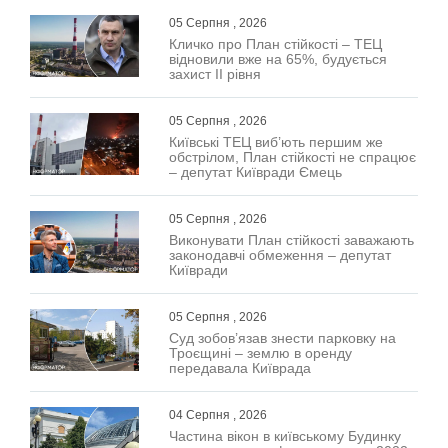
05 Серпня , 2026
Кличко про План стійкості – ТЕЦ
відновили вже на 65%, будується
захист ІІ рівня
05 Серпня , 2026
Київські ТЕЦ виб’ють першим же
обстрілом, План стійкості не спрацює
– депутат Київради Ємець
05 Серпня , 2026
Виконувати План стійкості заважають
законодавчі обмеження – депутат
Київради
05 Серпня , 2026
Суд зобов’язав знести парковку на
Троєщині – землю в оренду
передавала Київрада
04 Серпня , 2026
Частина вікон в київському Будинку