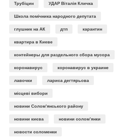
Трубіцин
УДАР Віталія Кличка
Школа помічника народного депутата
глушник на АК
дтп
карантин
квартира в Киеве
контейнеры для раздельного сбора мусора
коронавирус
коронавирус в украине
лавочки
лариса дегтярьова
місцеві вибори
новини Солом’янського району
новини києва
новини солом’янки
новости соломенки