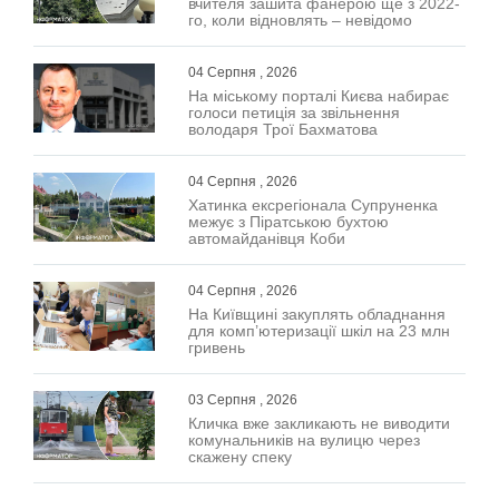
вчителя зашита фанерою ще з 2022-
го, коли відновлять – невідомо
04 Серпня , 2026
На міському порталі Києва набирає
голоси петиція за звільнення
володаря Трої Бахматова
04 Серпня , 2026
Хатинка ексрегіонала Супруненка
межує з Піратською бухтою
автомайданівця Коби
04 Серпня , 2026
На Київщині закуплять обладнання
для комп’ютеризації шкіл на 23 млн
гривень
03 Серпня , 2026
Кличка вже закликають не виводити
комунальників на вулицю через
скажену спеку