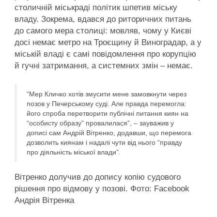
столичній міськраді політик шпетив міську
владу. Зокрема, вдався до риторичних питань
до самого мера столиці: мовляв, чому у Києві
досі немає метро на Троєщину й Виноградар, а у
міській владі є самі повідомлення про корупцію
й гучні затримання, а системних змін – немає.
“Мер Кличко хотів змусити мене замовкнути через
позов у Печерському суді. Але правда перемогла:
його спроба перетворити публічні питання киян на
“особисту образу” провалилася”, – зауважив у
дописі сам Андрій Вітренко, додавши, що перемога
дозволить киянам і надалі чути від нього “правду
про діяльність міської влади”.
Вітренко долучив до допису копію судового
рішення про відмову у позові. Фото: Facebook
Андрія Вітренка