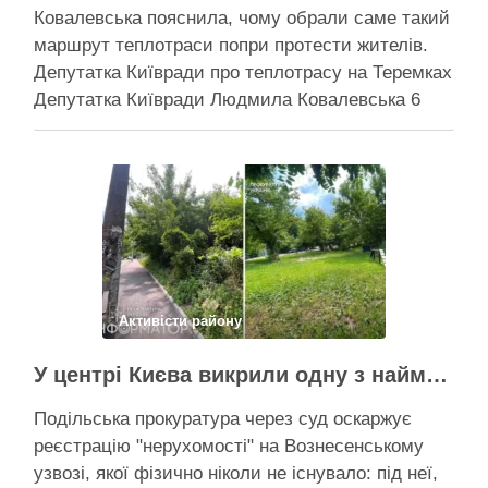
Ковалевська пояснила, чому обрали саме такий
маршрут теплотраси попри протести жителів.
Депутатка Київради про теплотрасу на Теремках
Депутатка Київради Людмила Ковалевська 6
серпня прокоментувала конфлікт навколо
прокладання теплотраси біля ТРЦ “Республіка”
на Теремках, заявивши, що розуміє обурення
жителів через вирубку дерев, але наполягає на
необхідності забезпечити теплом понад 400
будинків. …
Поділитися у соцмережах:
Активісти району
У центрі Києва викрили одну з наймасштабніших туалетних схем з фіктивним будинком
Подільська прокуратура через суд оскаржує
реєстрацію "нерухомості" на Вознесенському
узвозі, якої фізично ніколи не існувало: під неї,