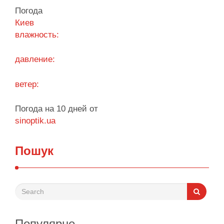
управлению своим игровым счетом. Безопасная
Погода
система авторизации надежно защищает
Киев
персональные данные, сохраняя высокую
влажность:
скорость обработки запросов при каждом входе.
Процесс входа оптимизирован под любые …
давление:
Поділитися у соцмережах:
ветер:
Погода на 10 дней от
sinoptik.ua
Пошук
Популярне