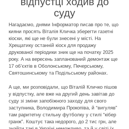
відпустці ходив до
суду
Нагадаємо, днями Інформатор писав про те, що
кияни просять Віталія Кличка зберегти газетні
кіоски, які ще не були знесені у місті. На
Хрещатику останній кіоск для продажу
друкованої періодики зник ще на початку 2025
року. А на вересень запланований демонтаж ще
17 об’єктів в Оболонському, Печерському,
Святошинському та Подільському районах.
А ще, ми розповідали, що Віталій Кличко пішов
у відпустку, але вже на другий день завітав до
суду зі зміни запобіжного заходу для свого
заступника, Володимира Прокопіва, й “вигуляв”
там раритетну стильну футболку у стилі “кібер
гранж”. Коштує така недорого, до 2 тис грн, але
знайти такі в Україні неможливо, та й у світі їх