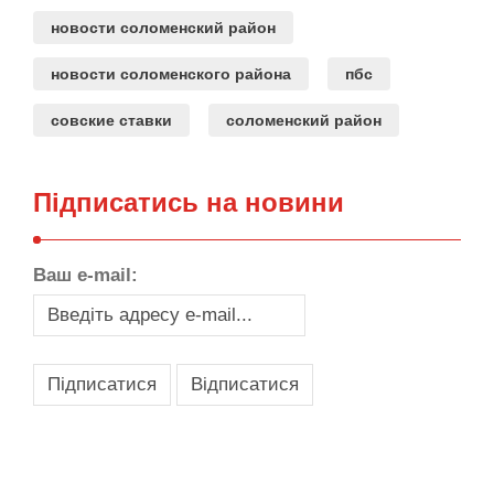
новости соломенский район
новости соломенского района
пбс
совские ставки
соломенский район
Підписатись на новини
Ваш e-mail:
,
,
,
,
масло texaco
масла и смазки
оборудование для провайдеров
телеком оборудование
запчасти для автобусов