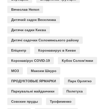
Вячеслав Непоп
Дитячий садок Веселинка
Дитячи садки Києва
Дитячі садочки Соломянського району
Епіцентр
Коронавирус в Киеве
Коронавірус COVID-19
Кубок Солом‘янки
МОЗ
Максим Шкуро
ПРОДУКТОВЫЕ ЯРМАРКИ
Парк Орлятко
Паркувальні майданчики
Полетуха
Совские пруды
Трофименко