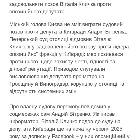
задовольняти позов Віталія Кличка проти
опозиційного депутата
Міський голова Києва не зміг виграти судовий
позов проти депутата Київради Андрія Вітренка.
Печерський суд столиці відмовив Віталію
Кличкові у задоволенні його позову проти лідера
опозиційної фракції у Київраді: мер позивався
проти нього щодо захисту честі, гідності та
ділової репутації. Приводом слугували
висловлювання депутата про метро на
Троєщину й Виноградар, корупцію у столиці та
відсутність системних змін.
Про власну судову перемогу повідомив у
соцмережах сам Андрій Вітренко. Як писав
Інформатор, Віталій Кличко подав до суду на
депутата Київради ще на початку червня 2025
року за дописи у Facebook – у них опозиційний у