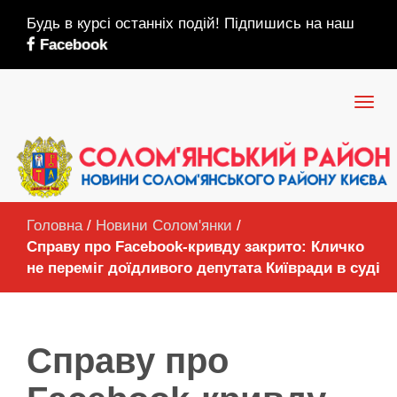
Будь в курсі останніх подій! Підпишись на наш
Facebook
Головна
/
Новини Солом'янки
/
Справу про Facebook-кривду закрито: Кличко
не переміг доїдливого депутата Київради в суді
Справу про