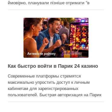
ймовірно, планували пізніше отримати "в
обслуговування" земельну ділянку Прокуратура
через суд скасовує право на фіктивну будівлю,
за допомогою якої ділки, ймовірно, планували
забудувати зелені схили Подільська окружна
прокуратура міста Києва подала до суду …
Поділитися у соцмережах:
Активісти району
Как быстро войти в Парик 24 казино
Современные платформы стремятся
максимально упростить доступ к личным
кабинетам для зарегистрированных
пользователей. Быстрая авторизация на Парик
24 казино позволяет клиентам мгновенно
вернуться к любимым развлечениям и