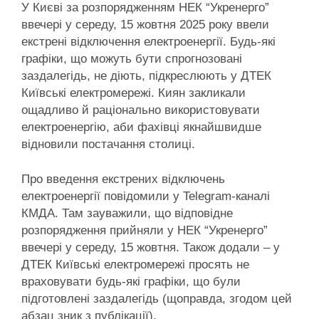
У Києві за розпорядженням НЕК “Укренерго”
ввечері у середу, 15 жовтня 2025 року ввели
екстрені відключення електроенергії. Будь-які
графіки, що можуть бути спрогнозовані
заздалегідь, не діють, підкреслюють у ДТЕК
Київські електромережі. Киян закликали
ощадливо й раціонально використовувати
електроенергію, аби фахівці якнайшвидше
відновили постачання столиці.
Про введення екстрених відключень
електроенергії повідомили у Telegram-каналі
КМДА. Там зауважили, що відповідне
розпорядження прийняли у НЕК “Укренерго”
ввечері у середу, 15 жовтня. Також додали – у
ДТЕК Київські електромережі просять не
враховувати будь-які графіки, що були
підготовлені заздалегідь (щоправда, згодом цей
абзац зник з публікації).