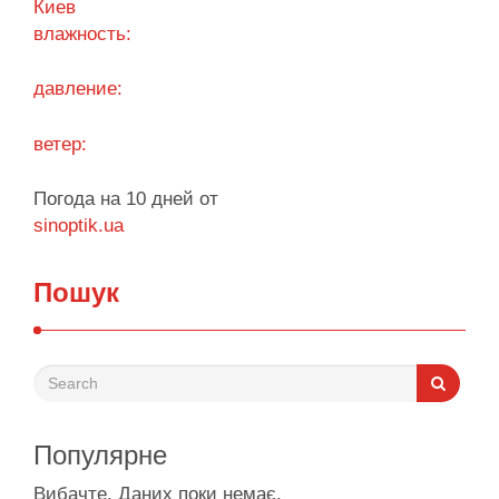
Киев
персональные данные, сохраняя высокую
влажность:
скорость обработки запросов при каждом входе.
Процесс входа оптимизирован под любые …
давление:
Поділитися у соцмережах:
ветер:
Погода на 10 дней от
sinoptik.ua
Пошук
Популярне
Вибачте. Даних поки немає.