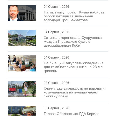
04 Серпня , 2026
На міському порталі Києва набирає
голоси петиція за звільнення
володаря Трої Бахматова
04 Серпня , 2026
Хатинка ексрегіонала Супруненка
межує з Піратською бухтою
автомайданівця Коби
04 Серпня , 2026
На Київщині закуплять обладнання
для комп’ютеризації шкіл на 23 млн
гривень
03 Серпня , 2026
Кличка вже закликають не виводити
комунальників на вулицю через
скажену спеку
03 Серпня , 2026
Голова Оболонської РДА Кирило