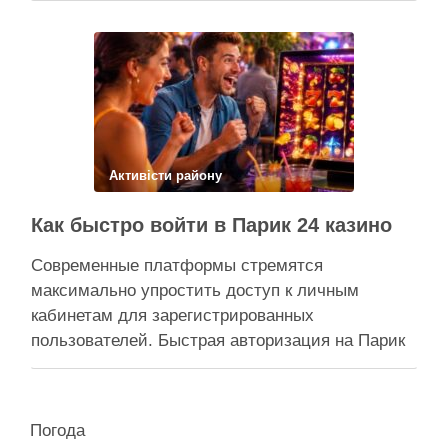
через суд скасовує право на фіктивну будівлю,
за допомогою якої ділки, ймовірно, планували
забудувати зелені схили Подільська окружна
прокуратура міста Києва подала до суду …
Поділитися у соцмережах:
Активісти району
Как быстро войти в Парик 24 казино
Современные платформы стремятся
максимально упростить доступ к личным
кабинетам для зарегистрированных
пользователей. Быстрая авторизация на Парик
24 казино позволяет клиентам мгновенно
вернуться к любимым развлечениям и
управлению своим игровым счетом. Безопасная
Погода
система авторизации надежно защищает