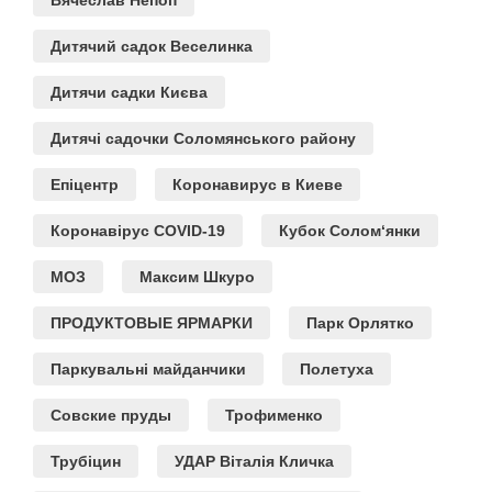
Дитячий садок Веселинка
Дитячи садки Києва
Дитячі садочки Соломянського району
Епіцентр
Коронавирус в Киеве
Коронавірус COVID-19
Кубок Солом‘янки
МОЗ
Максим Шкуро
ПРОДУКТОВЫЕ ЯРМАРКИ
Парк Орлятко
Паркувальні майданчики
Полетуха
Совские пруды
Трофименко
Трубіцин
УДАР Віталія Кличка