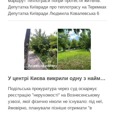
маршрут теплотраси попри протести жителів.
Депутатка Київради про теплотрасу на Теремках
Депутатка Київради Людмила Ковалевська 6
серпня прокоментувала конфлікт навколо
прокладання теплотраси біля ТРЦ “Республіка”
на Теремках, заявивши, що розуміє обурення
жителів через вирубку дерев, але наполягає на
необхідності забезпечити теплом понад 400
будинків. …
Поділитися у соцмережах:
Активісти району
У центрі Києва викрили одну з наймасштабніших туалетних схем з фіктивним будинком
Подільська прокуратура через суд оскаржує
реєстрацію "нерухомості" на Вознесенському
узвозі, якої фізично ніколи не існувало: під неї,
ймовірно, планували пізніше отримати "в
обслуговування" земельну ділянку Прокуратура