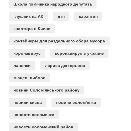
Школа помічника народного депутата
глушник на АК
дтп
карантин
квартира в Киеве
контейнеры для раздельного сбора мусора
коронавирус
коронавирус в украине
лавочки
лариса дегтярьова
місцеві вибори
новини Солом’янського району
новини києва
новини солом’янки
новости соломенки
новости соломенский район