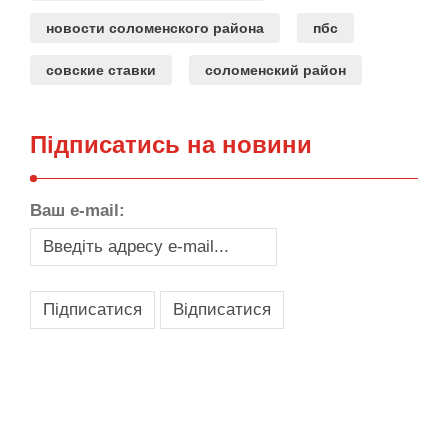
новости соломенского района
пбс
совские ставки
соломенский район
Підписатись на новини
Ваш e-mail:
,
,
,
,
масло texaco
масла и смазки
оборудование для провайдеров
телеком оборудование
запчасти для автобусов