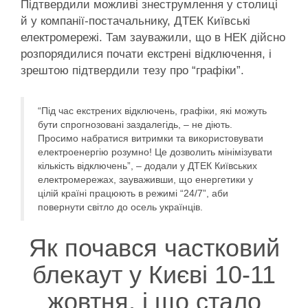
Підтвердили можливі знеструмлення у столиці
й у компанії-постачальнику, ДТЕК Київські
електромережі. Там зауважили, що в НЕК дійсно
розпорядилися почати екстрені відключення, і
зрештою підтвердили тезу про “графіки”.
“Під час екстрених відключень, графіки, які можуть
бути спрогнозовані заздалегідь, – не діють.
Просимо набратися витримки та використовувати
електроенергію розумно! Це дозволить мінімізувати
кількість відключень”, – додали у ДТЕК Київських
електромережах, зауваживши, що енергетики у
цілій країні працюють в режимі “24/7”, аби
повернути світло до осель українців.
Як почався частковий
блекаут у Києві 10-11
жовтня, і що стало