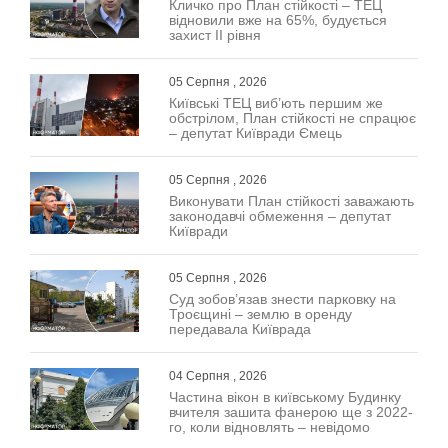
Кличко про План стійкості – ТЕЦ
відновили вже на 65%, будується
захист ІІ рівня
05 Серпня , 2026
Київські ТЕЦ виб’ють першим же
обстрілом, План стійкості не спрацює
– депутат Київради Ємець
05 Серпня , 2026
Виконувати План стійкості заважають
законодавчі обмеження – депутат
Київради
05 Серпня , 2026
Суд зобов’язав знести парковку на
Троєщині – землю в оренду
передавала Київрада
04 Серпня , 2026
Частина вікон в київському Будинку
вчителя зашита фанерою ще з 2022-
го, коли відновлять – невідомо