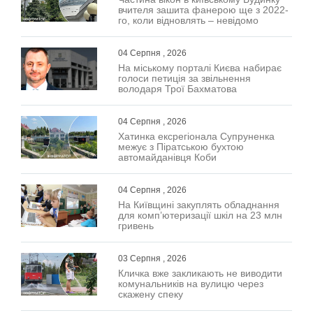
вчителя зашита фанерою ще з 2022-
го, коли відновлять – невідомо
04 Серпня , 2026
На міському порталі Києва набирає
голоси петиція за звільнення
володаря Трої Бахматова
04 Серпня , 2026
Хатинка ексрегіонала Супруненка
межує з Піратською бухтою
автомайданівця Коби
04 Серпня , 2026
На Київщині закуплять обладнання
для комп’ютеризації шкіл на 23 млн
гривень
03 Серпня , 2026
Кличка вже закликають не виводити
комунальників на вулицю через
скажену спеку