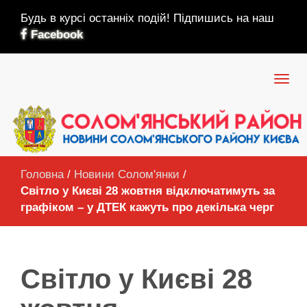
Будь в курсі останніх подій! Підпишись на наш
Facebook
Головна
/
Новини Солом'янки
/
Світло у Києві 28 жовтня відключатимуть за
графіком – у ДТЕК кажуть про декілька черг
Світло у Києві 28