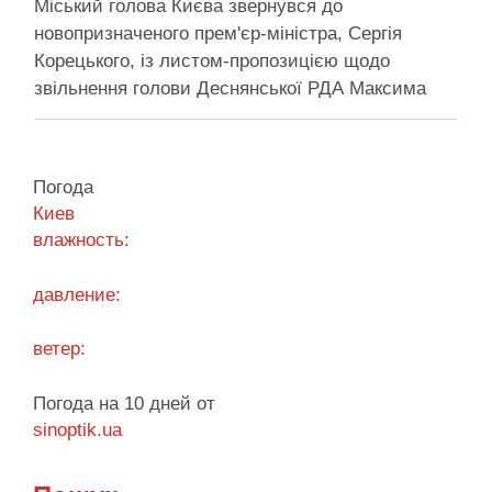
Міський голова Києва звернувся до
новопризначеного прем'єр-міністра, Сергія
Корецького, із листом-пропозицією щодо
звільнення голови Деснянської РДА Максима
Бахматова Кличко написав листа прем'єрові
Корецькому: просить розглянути можливість
подання президентові на Бахматова, що
Погода
образив його заступницю Анну Старостенко
Киев
Міський голова Києва звернувся до
влажность:
новопризначеного прем’єр-міністра, Сергія
Корецького, із листом-пропозицією щодо
давление:
звільнення “володаря …
ветер:
Поділитися у соцмережах:
Погода на 10 дней от
sinoptik.ua