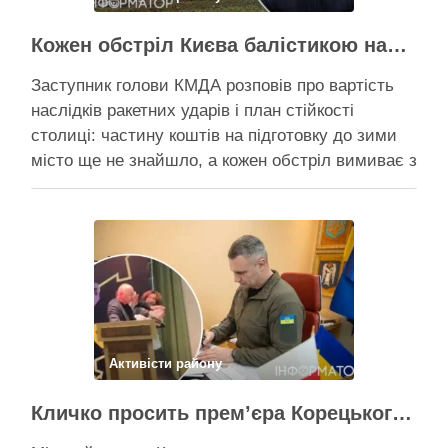
Кожен обстріл Києва балістикою наносить місту збитків на 300-500 мільйонів – Петро Пантелеєв
Заступник голови КМДА розповів про вартість
наслідків ракетних ударів і план стійкості
столиці: частину коштів на підготовку до зими
місто ще не знайшло, а кожен обстріл вимиває з
казни міста ще більше коштів Балістичний удар
по Києву коштує 300-500 млн, каже Пантелеєв –
при цьому деякі питання, як-от розселення
містян …
Поділитися у соцмережах:
Активісти району
Кличко просить прем’єра Корецького внести президентові подання на звільнення володаря Троєщини Бахматова