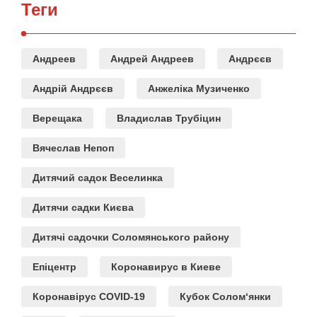
Теги
Андреев
Андрей Андреев
Андрєєв
Андрій Андрєєв
Анжеліка Музиченко
Верещака
Владислав Трубіцин
Вячеслав Непоп
Дитячий садок Веселинка
Дитячи садки Києва
Дитячі садочки Соломянського району
Епіцентр
Коронавирус в Киеве
Коронавірус COVID-19
Кубок Солом‘янки