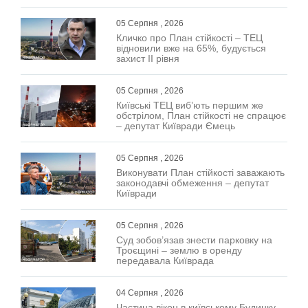
05 Серпня , 2026
Кличко про План стійкості – ТЕЦ
відновили вже на 65%, будується
захист ІІ рівня
05 Серпня , 2026
Київські ТЕЦ виб’ють першим же
обстрілом, План стійкості не спрацює
– депутат Київради Ємець
05 Серпня , 2026
Виконувати План стійкості заважають
законодавчі обмеження – депутат
Київради
05 Серпня , 2026
Суд зобов’язав знести парковку на
Троєщині – землю в оренду
передавала Київрада
04 Серпня , 2026
Частина вікон в київському Будинку