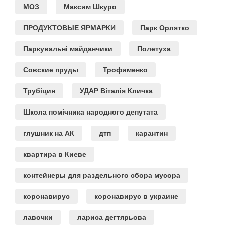
МОЗ
Максим Шкуро
ПРОДУКТОВЫЕ ЯРМАРКИ
Парк Орлятко
Паркувальні майданчики
Полетуха
Совские пруды
Трофименко
Трубіцин
УДАР Віталія Кличка
Школа помічника народного депутата
глушник на АК
дтп
карантин
квартира в Киеве
контейнеры для раздельного сбора мусора
коронавирус
коронавирус в украине
лавочки
лариса дегтярьова