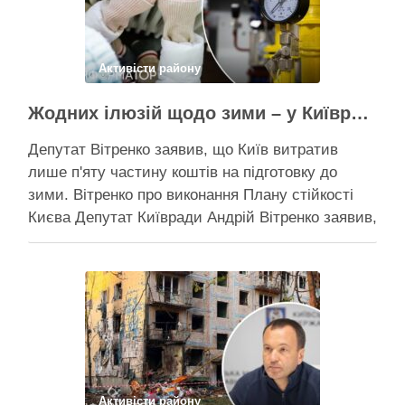
Активісти району
Жодних ілюзій щодо зими – у Київраді закидають, що КМДА виконала План стійкості на 20%
Депутат Вітренко заявив, що Київ витратив
лише п'яту частину коштів на підготовку до
зими. Вітренко про виконання Плану стійкості
Києва Депутат Київради Андрій Вітренко заявив,
що станом на 5 серпня столична влада
виконала План стійкості за видатками лише
трохи більше ніж на 20%. За його словами, до
старту опалювального сезону …
Поділитися у соцмережах:
Активісти району