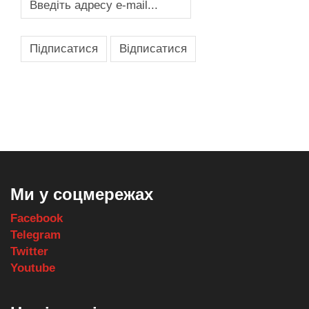
,
,
,
,
масло texaco
масла и смазки
оборудование для провайдеров
телеком оборудование
запчасти для автобусов
Ми у соцмережах
Facebook
Telegram
Twitter
Youtube