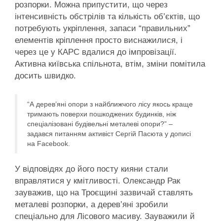
розпорки. Можна припустити, що через
інтенсивність обстрілів та кількість об’єктів, що
потребують укріплення, запаси “правильних”
елементів кріплення просто виснажилися, і
через це у КАРС вдалися до імпровізації.
Активна київська спільнота, втім, зміни помітила
досить швидко.
“А дерев’яні опори з найближчого лісу якось краще
тримають поверхи пошкоджених будинків, ніж
спеціалізовані будівельні металеві опори?” –
задався питанням активіст Сергій Пасюта у дописі
на Facebook.
У відповідях до його посту кияни стали
вправлятися у кмітливості. Олександр Рак
зауважив, що на Троєщині зазвичай ставлять
металеві розпорки, а дерев’яні зробили
спеціально для Лісового масиву. Зауважили й