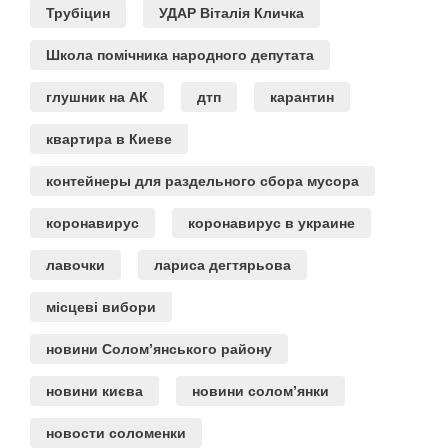
Трубіцин
УДАР Віталія Кличка
Школа помічника народного депутата
глушник на АК
дтп
карантин
квартира в Киеве
контейнеры для раздельного сбора мусора
коронавирус
коронавирус в украине
лавочки
лариса дегтярьова
місцеві вибори
новини Солом’янського району
новини києва
новини солом’янки
новости соломенки