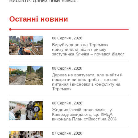
Вибачте. Даних поки немає.
Останні новини
08 Серпня , 2026
Вирубку дерев на Теремках
призупинили після приїзду
заступника Кличка – почався діалог
08 Серпня , 2026
Дерева не врятувати, але знайти й
покарати винних треба – головні
питання і висновки з конфлікту на
Теремках
08 Серпня , 2026
Жодних ілюзій щодо зими – у
Київраді закидають, що КМДА
виконала План стійкості на 20%
07 Серпня , 2026