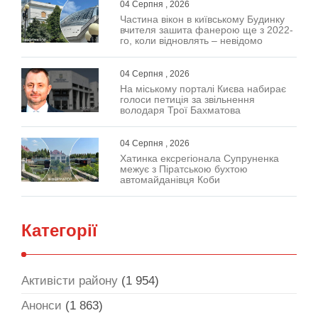
04 Серпня , 2026
Частина вікон в київському Будинку
вчителя зашита фанерою ще з 2022-
го, коли відновлять – невідомо
04 Серпня , 2026
На міському порталі Києва набирає
голоси петиція за звільнення
володаря Трої Бахматова
04 Серпня , 2026
Хатинка ексрегіонала Супруненка
межує з Піратською бухтою
автомайданівця Коби
Категорії
Активісти району
(1 954)
Анонси
(1 863)