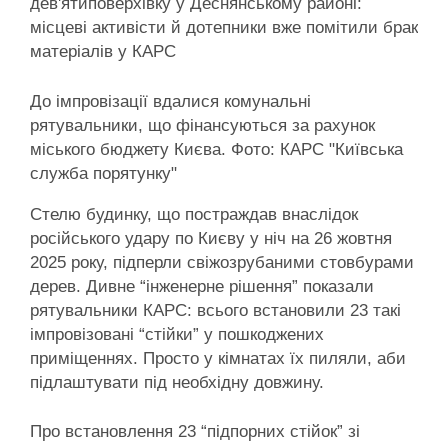
дев'ятиповерхівку у Деснянському районі:
місцеві активісти й дотепники вже помітили брак
матеріалів у КАРС
До імпровізації вдалися комунальні
рятувальники, що фінансуються за рахунок
міського бюджету Києва. Фото: КАРС "Київська
служба порятунку"
Стелю будинку, що постраждав внаслідок
російського удару по Києву у ніч на 26 жовтня
2025 року, підперли свіжозрубаними стовбурами
дерев. Дивне “інженерне рішення” показали
рятувальники КАРС: всього встановили 23 такі
імпровізовані “стійки” у пошкоджених
приміщеннях. Просто у кімнатах їх пиляли, аби
підлаштувати під необхідну довжину.
Про встановлення 23 “підпорних стійок” зі