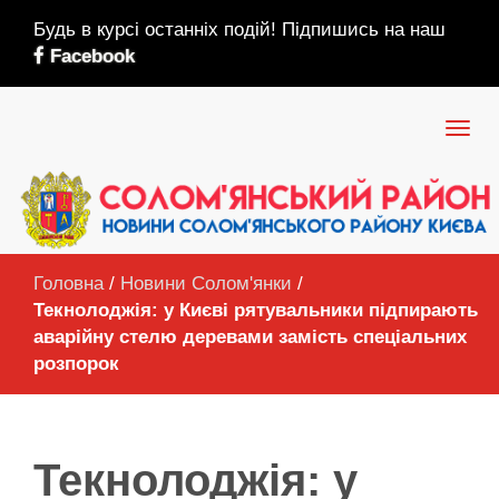
Будь в курсі останніх подій! Підпишись на наш
Facebook
Головна
/
Новини Солом'янки
/
Текнолоджія: у Києві рятувальники підпирають
аварійну стелю деревами замість спеціальних
розпорок
Текнолоджія: у