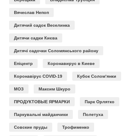
Вячеслав Непоп
Дитячий садок Веселинка
Дитячи садки Києва
Дитячі садочки Соломянського району
Епіцентр
Коронавирус в Киеве
Коронавірус COVID-19
Кубок Солом‘янки
МОЗ
Максим Шкуро
ПРОДУКТОВЫЕ ЯРМАРКИ
Парк Орлятко
Паркувальні майданчики
Полетуха
Совские пруды
Трофименко