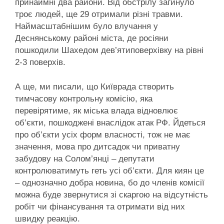
принаймні два райони. Від обстрілу загинуло
троє людей, ще 29 отримали різні травми.
Наймасштабнішим було влучання у
Деснянському районі міста, де росіяни
пошкодили Шахедом дев’ятиповерхівку на рівні
2-3 поверхів.
А ще, ми писали, що Київрада створить
тимчасову контрольну комісію, яка
перевірятиме, як міська влада відновлює
об’єкти, пошкоджені внаслідок атак РФ. Йдеться
про об’єкти усіх форм власності, тож не має
значення, мова про дитсадок чи приватну
забудову на Солом’янці – депутати
контролюватимуть геть усі об’єкти. Для киян це
– однозначно добра новина, бо до членів комісії
можна буде звернутися зі скаргою на відсутність
робіт чи фінансування та отримати від них
швидку реакцію.