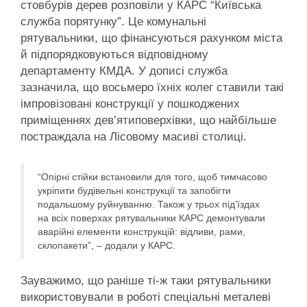
стовбурів дерев розповіли у КАРС “Київська
служба порятунку”. Це комунальні
рятувальники, що фінансуються рахунком міста
й підпорядковуються відповідному
департаменту КМДА. У дописі служба
зазначила, що восьмеро їхніх колег ставили такі
імпровізовані конструкції у пошкоджених
приміщеннях дев’ятиповерхівки, що найбільше
постраждала на Лісовому масиві столиці.
“Опірні стійки встановили для того, щоб тимчасово
укріпити будівельні конструкції та запобігти
подальшому руйнуванню. Також у трьох підʼїздах
на всіх поверхах рятувальники КАРС демонтували
аварійні елементи конструкцій: відливи, рами,
склопакети”, – додали у КАРС.
Зауважимо, що раніше ті-ж таки рятувальники
використовували в роботі спеціальні металеві