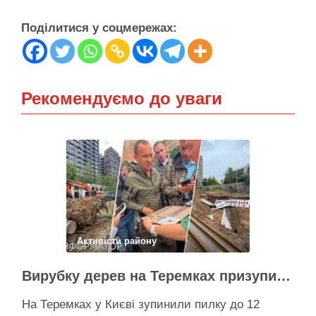
Поділитися у соцмережах:
Рекомендуємо до уваги
Активісти району
Вирубку дерев на Теремках призупинили після приїзду заступника Кличка – почався діалог
На Теремках у Києві зупинили пилку до 12