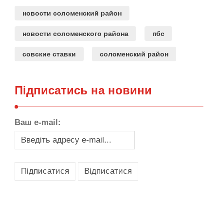
новости соломенский район
новости соломенского района
пбс
совские ставки
соломенский район
Підписатись на новини
Ваш e-mail:
,
,
,
,
масло texaco
масла и смазки
оборудование для провайдеров
телеком оборудование
запчасти для автобусов