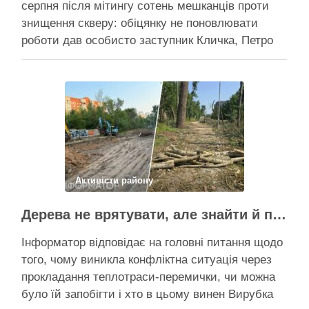
серпня після мітингу сотень мешканців проти
знищення скверу: обіцянку не поновлювати
роботи дав особисто заступник Кличка, Петро
Пантелеєв, що прибув налагодити комунікацію
Вирубку дерев на Теремках призупинили, втім,
чи вдасться зберегти ту частину озеленення,
що лишилася, – поки невідомо На Теремках у …
Поділитися у соцмережах:
Активісти району
Дерева не врятувати, але знайти й покарати винних треба – головні питання і висновки з конфлікту на Теремках
Інформатор відповідає на головні питання щодо
того, чому виникла конфліктна ситуація через
прокладання теплотраси-перемички, чи можна
було їй запобігти і хто в цьому винен Вирубка