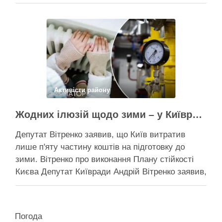
дерев триває, почали й прокладати теплотрасу
– значить, процес вже не зупинити Зранку у
суботу, 8 серпня 2026 року, на Теремках у Києві
почалася вже …
Поділитися у соцмережах:
Активісти району
Жодних ілюзій щодо зими – у Київраді закидають, що КМДА виконала План стійкості на 20%
Депутат Вітренко заявив, що Київ витратив
лише п'яту частину коштів на підготовку до
зими. Вітренко про виконання Плану стійкості
Києва Депутат Київради Андрій Вітренко заявив,
що станом на 5 серпня столична влада
виконала План стійкості за видатками лише
трохи більше ніж на 20%. За його словами, до
Погода
старту опалювального сезону …