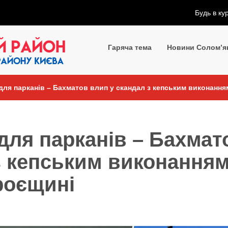
Будь в ку
Гаряча тема
Новини Солом’я
 для парканів – Бахматов влип у скандал з кепським виконання
 для парканів – Бахмат
з кепським виконання
Троєщині