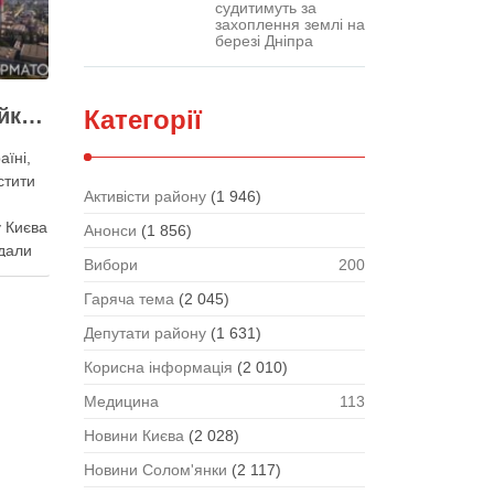
судитимуть за
захоплення землі на
березі Дніпра
Виконувати План стійкості заважають законодавчі обмеження – депутат Київради
Категорії
аїні,
стити
Активісти району
(1 946)
 Києва
Анонси
(1 856)
дали
Вибори
200
ного
нак
Гаряча тема
(2 045)
важають
Депутати району
(1 631)
Про це
кої
Корисна інформація
(2 010)
Медицина
113
Новини Києва
(2 028)
Новини Солом'янки
(2 117)