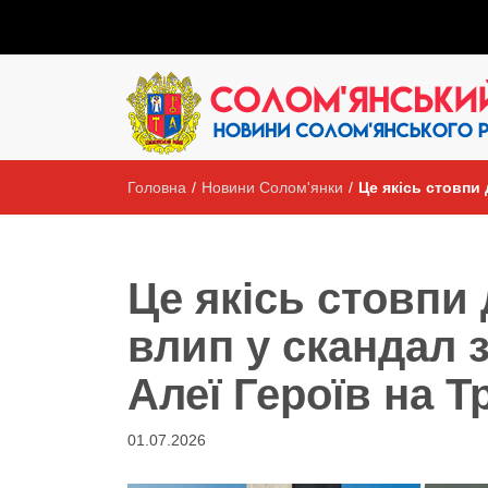
Головна
/
Новини Солом'янки
/
Це якісь стовпи
Це якісь стовпи
влип у скандал 
Алеї Героїв на 
01.07.2026