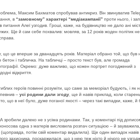
роблема, Максим Бахматов спробував антикриз. Він звинуватив Tele
нання, в
“замовному” характері
“медіакампанії”
проти нього, і за
питання Алеї узгодив. Гроші, каже, на будівництво не дало ані міст
жих. Ще й сам себе похвалив: мовляв, за 12 років жоден політик не
справа.
у, що це вперше за дванадцять років. Матеріал обрано той, що був 
 бетон і табличка. На табличці – просто текст був, але громада
отографії. Окремо: дуже важливо, що кожен портрет погоджений з
одні відкриття.
блих героїв повинні розуміти, що саме за меморіал будують, і як н
запевнив –
усі родини дали згоду
, ще й навів приклад, коли старен
, що в неї було, дуже поганої якості – через такі випадки, каже, й
А зробили далеко не з усіма родинами. Так, у коментарі під дописо
оносова одна з матерів висловила розпач ситуацією – й зауважила
 (щоправда, потім свій коментар видалила). Ще один випадок навів 
ого захисника, поскаржилася, що з нею теж ніхто й нічого не узгод