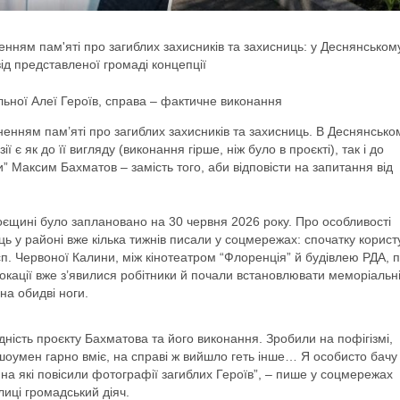
ненням пам'яті про загиблих захисників та захисниць: у Деснянськом
від представленої громаді концепції
альної Алеї Героїв, справа – фактичне виконання
чненням пам’яті про загиблих захисників та захисниць. В Деснянсько
 є як до її вигляду (виконання гірше, ніж було в проєкті), так і до
 Максим Бахматов – замість того, аби відповісти на запитання від
роєщині було заплановано на 30 червня 2026 року. Про особливості
ць у районі вже кілька тижнів писали у соцмережах: спочатку корист
п. Червоної Калини, між кінотеатром “Флоренція” й будівлею РДА, 
кації вже з’явилися робітники й почали встановлювати меморіальн
на обидві ноги.
ідність проєкту Бахматова та його виконання. Зробили на пофігізмі,
й шоумен гарно вміє, на справі ж вийшло геть інше… Я особисто бачу
, на які повісили фотографії загиблих Героїв”, – пише у соцмережах
лиці громадський діяч.