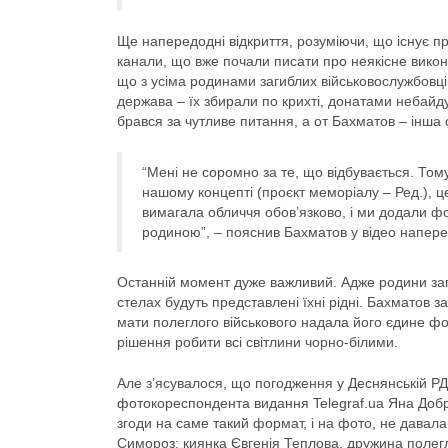
Ще напередодні відкриття, розуміючи, що існує п
канали, що вже почали писати про неякісне вико
що з усіма родинами загиблих військовослужбовців 
держава – їх збирали по крихті, донатами небайду
брався за чутливе питання, а от Бахматов – інша 
“Мені не соромно за те, що відбувається. Том
нашому концепті (проєкт меморіалу – Ред.), це
вимагала обличчя обов’язково, і ми додали ф
родиною”, – пояснив Бахматов у відео наперед
Останній момент дуже важливий. Адже родини заги
стелах будуть представлені їхні рідні. Бахматов 
мати полеглого військового надала його єдине фото
рішення робити всі світлини чорно-білими.
Але з’ясувалося, що погодження у Деснянській РД
фотокореспондента видання Telegraf.ua Яна Добр
згоди на саме такий формат, і на фото, не давала
Симороз: киянка Євгенія Теплова, дружина полегл