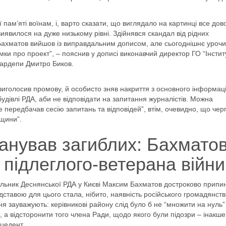
ам’яті воїнам, і, варто сказати, що виглядало на картинці все дов
явилося на дуже низькому рівні. Здійнявся скандал від рідних
. Бахматов вийшов із виправдальним дописом, але сьогоднішнє уроч
умки про проект”, – пояснив у дописі виконавчий директор ГО “Інстит
нардепи Дмитро Биков.
 виголосив промову, й особисто зняв накриття з основного інформац
удівлі РДА, аби не відповідати на запитання журналістів. Можна
передбачав сесію запитань та відповідей”, втім, очевидно, що чер
щини”.
шанував загиблих: Бахмато
 підлеглого-ветерана війни
льник Деснянської РДА у Києві Максим Бахматов достроково припи
дставою для цього стала, нібито, наявність російського громадянств
ння зауважують: керівникові району слід було б не “множити на нуль”
 а відсторонити того члена Ради, щодо якого були підозри – інакше
цедент.