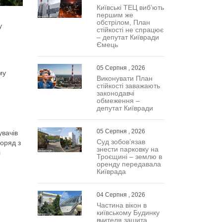
Київські ТЕЦ виб’ють
першим же
обстрілом, План
у
стійкості не спрацює
– депутат Київради
Ємець
05 Серпня , 2026
му
Виконувати План
стійкості заважають
законодавчі
обмеження –
депутат Київради
05 Серпня , 2026
увачів
Суд зобов’язав
поряд з
знести парковку на
і
Троєщині – землю в
оренду передавала
Київрада
04 Серпня , 2026
Частина вікон в
київському Будинку
вчителя зашита