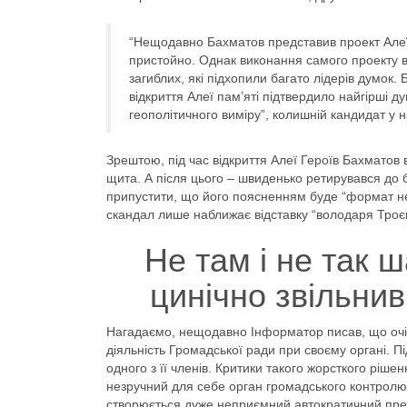
“Нещодавно Бахматов представив проект Алеї п
пристойно. Однак виконання самого проекту ви
загиблих, які підхопили багато лідерів думок
відкриття Алеї пам’яті підтвердило найгірші д
геополітичного виміру”, колишній кандидат у 
Зрештою, під час відкриття Алеї Героїв Бахматов
щита. А після цього – швиденько ретирувався до б
припустити, що його поясненням буде “формат не 
скандал лише наближає відставку “володаря Троє
Не там і не так 
цинічно звільнив
Нагадаємо, нещодавно Інформатор писав, що очі
діяльність Громадської ради при своєму органі. Пі
одного з її членів. Критики такого жорсткого ріше
незручний для себе орган громадського контролю,
створюється дуже неприємний автократичний пре