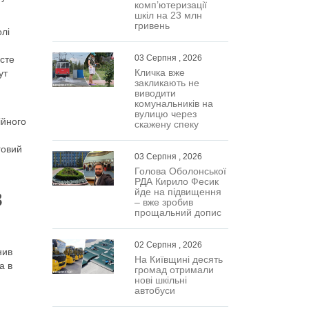
комп’ютеризації
шкіл на 23 млн
гривень
олі
03 Серпня , 2026
исте
Кличка вже
ут
закликають не
виводити
комунальників на
вулицю через
ійного
скажену спеку
говий
03 Серпня , 2026
Голова Оболонської
РДА Кирило Фесик
в
йде на підвищення
– вже зробив
прощальний допис
02 Серпня , 2026
нив
На Київщині десять
а в
громад отримали
нові шкільні
автобуси