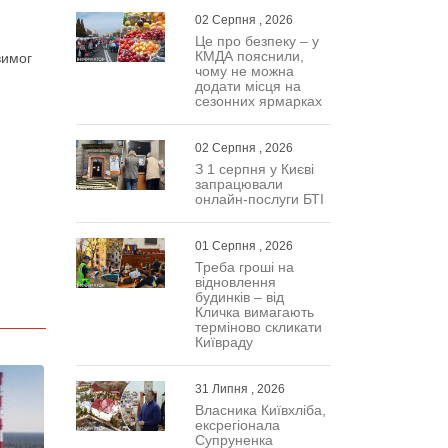
02 Серпня , 2026
Це про безпеку – у
КМДА пояснили,
вимог
чому не можна
додати місця на
сезонних ярмарках
02 Серпня , 2026
З 1 серпня у Києві
запрацювали
онлайн-послуги БТІ
01 Серпня , 2026
Треба гроші на
відновлення
будинків – від
Кличка вимагають
терміново скликати
Київраду
31 Липня , 2026
Власника Київхліба,
ексрегіонала
Супруненка