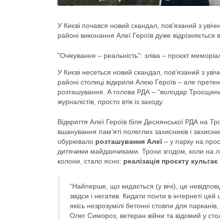
У Києві почався новий скандал, пов'язаний з увіч
районі виконання Алеї Героїв дуже відрізняється 
"Очікування – реальність": зліва – проєкт меморі
У Києві несеться новий скандал, пов’язаний з уві
районі столиці відкрили Алею Героїв – але претензії
розташування. А голова РДА – “володар Троєщини”
журналістів, просто втік із заходу.
Відкриття Алеї Героїв біля Деснянської РДА на Т
вшанування пам’яті полеглих захисників і захисни
обурювало
розташування Алеї
– у парку на прос
дитячими майданчиками. Трохи згодом, коли на ло
колони, стало ясно:
реалізація проєкту кульгає
“Найперше, що кидається (у вічі), це невідпов
звідси і негатив. Кидати понти в інтернеті це
якісь незрозумілі бетонні стовпи для парканів
Олег Симороз, ветеран війни та відомий у сто