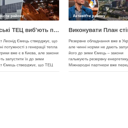
вісти району
Активісти району
Київські ТЕЦ виб’ють першим же обстрілом, План стійкості не спрацює – депутат Київради Ємець
т Леонід Ємець стверджує, що
Резервне обладнання вже в Укр
ні потужності з генерації тепла
але чинні норми не дають запу
трики вже є в Києва, але закони
його до зими Ємець – закони
ть запустити їх до зими
гальмують резервну енергетику
т Ємець стверджує, що ТЕЦ
Міжнародні партнери вже пере
 бути знищені першим же
Україні обладнання для резерв
им ударом, тоді Києву
енергозабезпечення Києва, од
иться резервна генерація
ввести його в експлуатацію за
 але ввести її в експлуатацію
чинні законодавчі процедури. 
о не вийде …
4 серпня заявив депутат Київсь
міської ради від …
итися у соцмережах:
Поділитися у соцмережах: