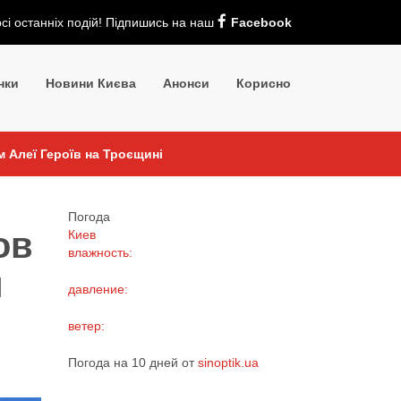
рсі останніх подій! Підпишись на наш
Facebook
нки
Новини Києва
Анонси
Корисно
м Алеї Героїв на Троєщині
Погода
ов
Киев
влажность:
м
давление:
ветер:
Погода на 10 дней от
sinoptik.ua