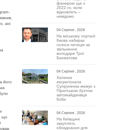
фанерою ще з
2022-го, коли
gram-
відновлять –
невідомо
певнив,
о, ані
04 Серпня , 2026
На міському порталі
Києва набирає
голоси петиція за
звільнення
на
володаря Трої
Бахматова
04 Серпня , 2026
Хатинка
а його
ексрегіонала
Супруненка межує з
ька
Піратською бухтою
 було
автомайданівця
Коби
м
04 Серпня , 2026
, що
На Київщині
і
закуплять
обладнання для
жував.