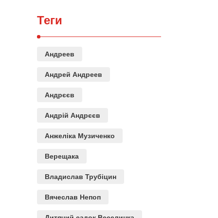
Теги
Андреев
Андрей Андреев
Андрєєв
Андрій Андрєєв
Анжеліка Музиченко
Верещака
Владислав Трубіцин
Вячеслав Непоп
Дитячий садок Веселинка