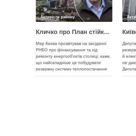
Активісти району
Акти
Кличко про План стійкості – ТЕЦ відновили вже на 65%, будується захист ІІ рівня
Мер Києва прозвітував на засіданні
Депута
РНБО про фінансування та хід
резерв
ремонту енергооб'єктів столиці, каже,
й елек
що найскладніше це побудувати
не даю
резервну систему теплопостачання
Депута
Кличко розповів про виконання Плану
можуть
стійкості Києва на засіданні РНБО Київ
ракетн
уже виконав ремонт пошкоджених
знадоб
енергооб’єктів на 65%, а на потреби
тепла,
Плану стійкості столиця залучила
швидк
понад 10 млрд грн, …
Поділ
Поділитися у соцмережах: