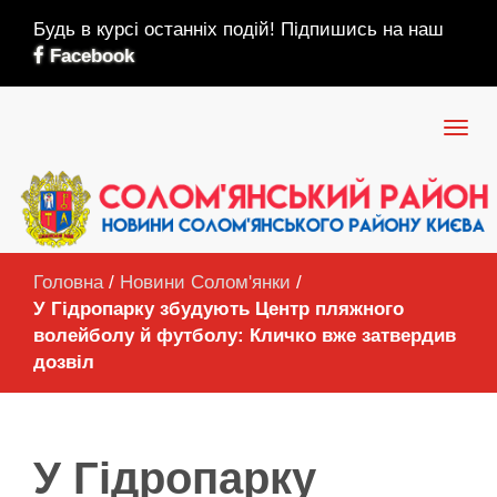
Будь в курсі останніх подій! Підпишись на наш
Facebook
Головна
/
Новини Солом'янки
/
У Гідропарку збудують Центр пляжного
волейболу й футболу: Кличко вже затвердив
дозвіл
У Гідропарку