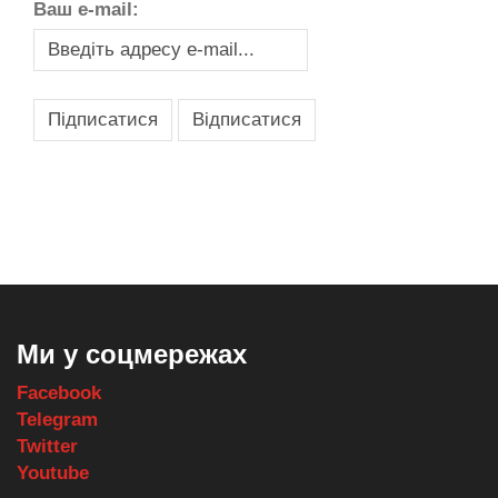
Ваш e-mail:
,
,
,
,
масло texaco
масла и смазки
оборудование для провайдеров
телеком оборудование
запчасти для автобусов
Ми у соцмережах
Facebook
Telegram
Twitter
Youtube