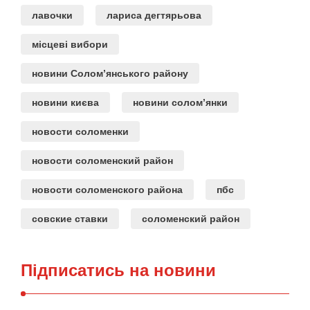
лавочки
лариса дегтярьова
місцеві вибори
новини Солом’янського району
новини києва
новини солом’янки
новости соломенки
новости соломенский район
новости соломенского района
пбс
совские ставки
соломенский район
Підписатись на новини