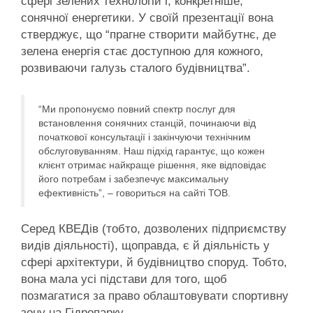
сфері зелених технологій і, конкретніше,
сонячної енергетики. У своїй презентації вона
стверджує, що “прагне створити майбутнє, де
зелена енергія стає доступною для кожного,
розвиваючи галузь сталого будівництва”.
“Ми пропонуємо повний спектр послуг для
встановлення сонячних станцій, починаючи від
початкової консультації і закінчуючи технічним
обслуговуванням. Наш підхід гарантує, що кожен
клієнт отримає найкраще рішення, яке відповідає
його потребам і забезпечує максимальну
ефективність”, – говориться на сайті ТОВ.
Серед КВЕДів (тобто, дозволених підприємству
видів діяльності), щоправда, є й діяльність у
сфері архітектури, й будівництво споруд. Тобто,
вона мала усі підстави для того, щоб
позмагатися за право облаштовувати спортивну
зону на Гідропарку.