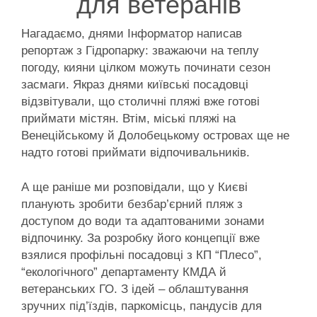
для ветеранів
Нагадаємо, днями Інформатор написав
репортаж з Гідропарку: зважаючи на теплу
погоду, кияни цілком можуть починати сезон
засмаги. Якраз днями київські посадовці
відзвітували, що столичні пляжі вже готові
приймати містян. Втім, міські пляжі на
Венеційському й Долобецькому островах ще не
надто готові приймати відпочивальників.
А ще раніше ми розповідали, що у Києві
планують зробити безбар’єрний пляж з
доступом до води та адаптованими зонами
відпочинку. За розробку його концепції вже
взялися профільні посадовці з КП “Плесо”,
“екологічного” департаменту КМДА й
ветеранських ГО. З ідей – облаштування
зручних під’їздів, паркомісць, пандусів для