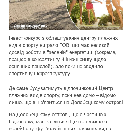
Активісти району
Інвестконкурс з облаштування центру пляжних
видів спорту виграло ТОВ, що має великий
досвід роботи в "зеленій" енергетиці (зокрема,
працює в консалтингу й інжинірингу щодо
сонячних панелей), але поки не зводило
спортивну інфраструктуру
Де саме будуватимуть відпочинковий Центр
пляжних видів спорту, поки невідомо – відомо
лише, що він з'явиться на Долобецькому острові
На Долобецькому острові, що є частиною
Гідропарку, має з’явитися Центр пляжного
волейболу, футболу й інших пляжних видів