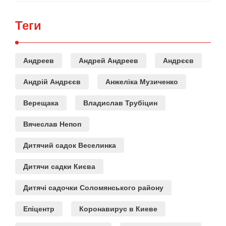
Теги
Андреев
Андрей Андреев
Андрєєв
Андрій Андрєєв
Анжеліка Музиченко
Верещака
Владислав Трубіцин
Вячеслав Непоп
Дитячий садок Веселинка
Дитячи садки Києва
Дитячі садочки Соломянського району
Епіцентр
Коронавирус в Киеве