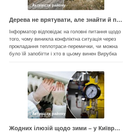
Активісти району
Дерева не врятувати, але знайти й покарати винних треба – головні питання і висновки з конфлікту на Теремках
Інформатор відповідає на головні питання щодо
того, чому виникла конфліктна ситуація через
прокладання теплотраси-перемички, чи можна
було їй запобігти і хто в цьому винен Вирубка
дерев триває, почали й прокладати теплотрасу
– значить, процес вже не зупинити Зранку у
суботу, 8 серпня 2026 року, на Теремках у Києві
почалася вже …
Поділитися у соцмережах:
Активісти району
Жодних ілюзій щодо зими – у Київраді закидають, що КМДА виконала План стійкості на 20%