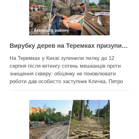
Активісти району
Вирубку дерев на Теремках призупинили після приїзду заступника Кличка – почався діалог
На Теремках у Києві зупинили пилку до 12
серпня після мітингу сотень мешканців проти
знищення скверу: обіцянку не поновлювати
роботи дав особисто заступник Кличка, Петро
Пантелеєв, що прибув налагодити комунікацію
Вирубку дерев на Теремках призупинили, втім,
чи вдасться зберегти ту частину озеленення,
що лишилася, – поки невідомо На Теремках у …
Поділитися у соцмережах: