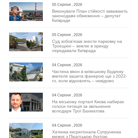
05 Серпня , 2026
Виконувати План стійкості заважають
законодавчі обмеження – депутат
Київради
05 Серпня , 2026
Суд зобов’язав знести парковку на
Троєщині – землю в оренду
передавала Київрада
04 Серпня , 2026
Частина вікон в київському Будинку
вчителя зашита фанерою ще з 2022-
го, коли відновлять – невідомо
04 Серпня , 2026
На міському порталі Києва набирає
голоси петиція за звільнення
володаря Трої Бахматова
04 Серпня , 2026
Хатинка ексрегіонала Супруненка
межує з Піратською бухтою