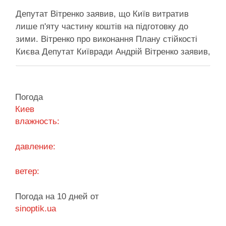
Депутат Вітренко заявив, що Київ витратив
лише п'яту частину коштів на підготовку до
зими. Вітренко про виконання Плану стійкості
Києва Депутат Київради Андрій Вітренко заявив,
що станом на 5 серпня столична влада
виконала План стійкості за видатками лише
трохи більше ніж на 20%. За його словами, до
Погода
старту опалювального сезону …
Киев
влажность:
Поділитися у соцмережах:
давление:
ветер:
Погода на 10 дней от
sinoptik.ua