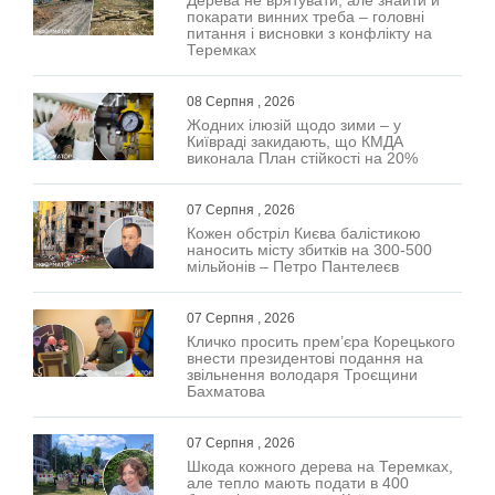
покарати винних треба – головні
питання і висновки з конфлікту на
Теремках
08 Серпня , 2026
Жодних ілюзій щодо зими – у
Київраді закидають, що КМДА
виконала План стійкості на 20%
07 Серпня , 2026
Кожен обстріл Києва балістикою
наносить місту збитків на 300-500
мільйонів – Петро Пантелеєв
07 Серпня , 2026
Кличко просить прем’єра Корецького
внести президентові подання на
звільнення володаря Троєщини
Бахматова
07 Серпня , 2026
Шкода кожного дерева на Теремках,
але тепло мають подати в 400