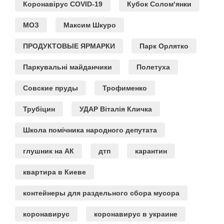
Коронавірус COVID-19
Кубок Солом‘янки
МОЗ
Максим Шкуро
ПРОДУКТОВЫЕ ЯРМАРКИ
Парк Орлятко
Паркувальні майданчики
Полетуха
Совские пруды
Трофименко
Трубіцин
УДАР Віталія Кличка
Школа помічника народного депутата
глушник на АК
дтп
карантин
квартира в Киеве
контейнеры для раздельного сбора мусора
коронавирус
коронавирус в украине