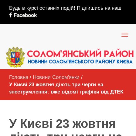
Будь в курсі останніх подій! Підпишись на наш
Facebook
Головна
/
Новини Солом'янки
/
У Києві 23 жовтня діють три черги на
знеструмлення: вже відомі графіки від ДТЕК
У Києві 23 жовтня