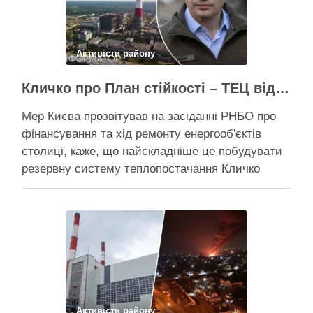
Активісти району
Кличко про План стійкості – ТЕЦ відновили вже на 65%, будується захист ІІ рівня
Мер Києва прозвітував на засіданні РНБО про
фінансування та хід ремонту енергооб'єктів
столиці, каже, що найскладніше це побудувати
резервну систему теплопостачання Кличко
розповів про виконання Плану стійкості Києва на
засіданні РНБО Київ уже виконав ремонт
пошкоджених енергооб’єктів на 65%, а на
потреби Плану стійкості столиця залучила
понад 10 млрд грн, …
Поділитися у соцмережах:
Активісти району