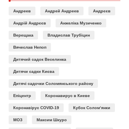
Андреев
Андрей Андреев
Андрєєв
Андрій Андрєєв
Анжеліка Музиченко
Верещака
Владислав Трубіцин
Вячеслав Непоп
Дитячий садок Веселинка
Дитячи садки Києва
Дитячі садочки Соломянського району
Епіцентр
Коронавирус в Киеве
Коронавірус COVID-19
Кубок Солом‘янки
МОЗ
Максим Шкуро