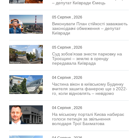
– депутат Київради Ємець
05 Серпня , 2026
Виконувати План стійкості заважають
законодавчі обмеження – депутат
Київради
05 Серпня , 2026
Суд зобов’язав знести парковку на
Троєщині – землю в оренду
передавала Київрада
04 Серпня , 2026
Частина вікон в київському Будинку
вчителя зашита фанерою ще з 2022-
го, коли відновлять – невідомо
04 Серпня , 2026
На міському порталі Києва набирає
голоси петиція за звільнення
володаря Трої Бахматова
04 Серпня , 2026