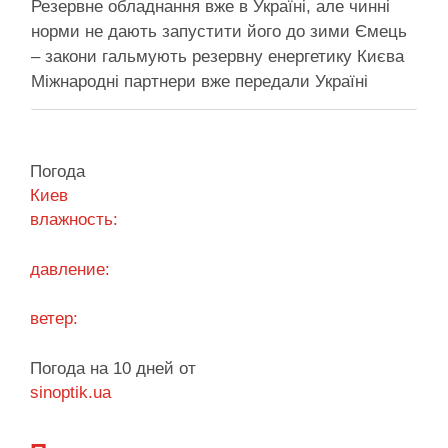
Резервне обладнання вже в Україні, але чинні
норми не дають запустити його до зими Ємець
– закони гальмують резервну енергетику Києва
Міжнародні партнери вже передали Україні
обладнання для резервного енергозабезпечення
Києва, однак ввести його в експлуатацію
заважають чинні законодавчі процедури. Про це
Погода
4 серпня заявив депутат Київської міської ради
Киев
від …
влажность:
Поділитися у соцмережах:
давление:
ветер:
Погода на 10 дней от
sinoptik.ua