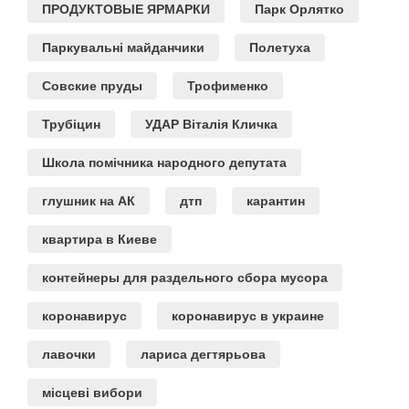
ПРОДУКТОВЫЕ ЯРМАРКИ
Парк Орлятко
Паркувальні майданчики
Полетуха
Совские пруды
Трофименко
Трубіцин
УДАР Віталія Кличка
Школа помічника народного депутата
глушник на АК
дтп
карантин
квартира в Киеве
контейнеры для раздельного сбора мусора
коронавирус
коронавирус в украине
лавочки
лариса дегтярьова
місцеві вибори