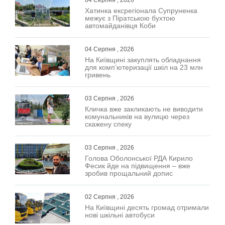
Хатинка ексрегіонала Супруненка
межує з Піратською бухтою
автомайданівця Коби
04 Серпня , 2026
На Київщині закуплять обладнання
для комп’ютеризації шкіл на 23 млн
гривень
03 Серпня , 2026
Кличка вже закликають не виводити
комунальників на вулицю через
скажену спеку
03 Серпня , 2026
Голова Оболонської РДА Кирило
Фесик йде на підвищення – вже
зробив прощальний допис
02 Серпня , 2026
На Київщині десять громад отримали
нові шкільні автобуси