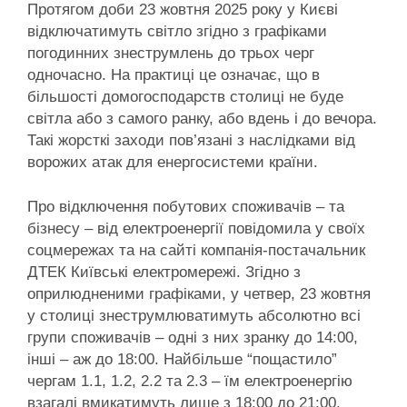
Протягом доби 23 жовтня 2025 року у Києві
відключатимуть світло згідно з графіками
погодинних знеструмлень до трьох черг
одночасно. На практиці це означає, що в
більшості домогосподарств столиці не буде
світла або з самого ранку, або вдень і до вечора.
Такі жорсткі заходи пов’язані з наслідками від
ворожих атак для енергосистеми країни.
Про відключення побутових споживачів – та
бізнесу – від електроенергії повідомила у своїх
соцмережах та на сайті компанія-постачальник
ДТЕК Київські електромережі. Згідно з
оприлюдненими графіками, у четвер, 23 жовтня
у столиці знеструмлюватимуть абсолютно всі
групи споживачів – одні з них зранку до 14:00,
інші – аж до 18:00. Найбільше “пощастило”
чергам 1.1, 1.2, 2.2 та 2.3 – їм електроенергію
взагалі вмикатимуть лише з 18:00 до 21:00.