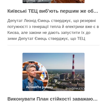
Київські ТЕЦ виб’ють першим же обстрілом, План стійкості не спрацює – депутат Київради Ємець
Депутат Леонід Ємець стверджує, що резервні
потужності з генерації тепла й електрики вже є в
Києва, але закони не дають запустити їх до
зими Депутат Ємець стверджує, що ТЕЦ
можуть бути знищені першим же ракетним
ударом, тоді Києву знадобиться резервна
генерація тепла, але ввести її в експлуатацію
швидко не вийде …
Поділитися у соцмережах:
Активісти району
Виконувати План стійкості заважають законодавчі обмеження – депутат Київради