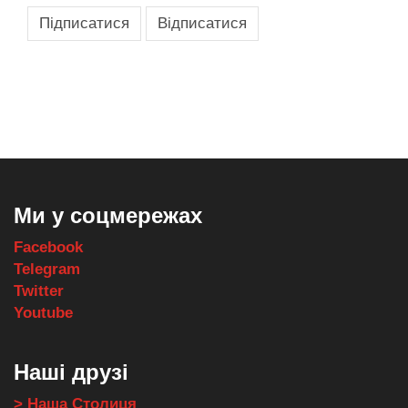
,
,
,
,
масло texaco
масла и смазки
оборудование для провайдеров
телеком оборудование
запчасти для автобусов
Ми у соцмережах
Facebook
Telegram
Twitter
Youtube
Наші друзі
> Наша Столиця