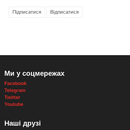
,
,
,
,
масло texaco
масла и смазки
оборудование для провайдеров
телеком оборудование
запчасти для автобусов
Ми у соцмережах
Facebook
Telegram
Twitter
Youtube
Наші друзі