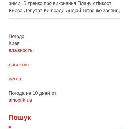
зими. Вітренко про виконання Плану стійкості
Києва Депутат Київради Андрій Вітренко заявив,
що станом на 5 серпня столична влада
виконала План стійкості за видатками лише
трохи більше ніж на 20%. За його словами, до
Погода
старту опалювального сезону …
Киев
влажность:
Поділитися у соцмережах:
давление:
ветер:
Погода на 10 дней от
sinoptik.ua
Пошук