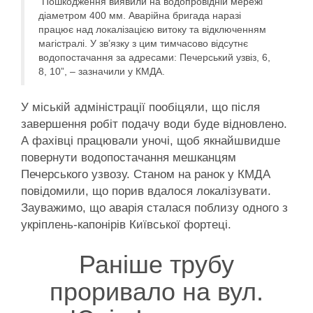
“Пошкодження виявили на водопровідній мережі
діаметром 400 мм. Аварійна бригада наразі
працює над локалізацією витоку та відключенням
магістралі. У зв’язку з цим тимчасово відсутнє
водопостачання за адресами: Печерський узвіз, 6,
8, 10”, – зазначили у КМДА.
У міській адміністрації пообіцяли, що після
завершення робіт подачу води буде відновлено.
А фахівці працювали уночі, щоб якнайшвидше
повернути водопостачання мешканцям
Печерського узвозу. Станом на ранок у КМДА
повідомили, що порив вдалося локалізувати.
Зауважимо, що аварія сталася поблизу одного з
укріплень-капонірів Київської фортеці.
Раніше трубу
проривало на вул.