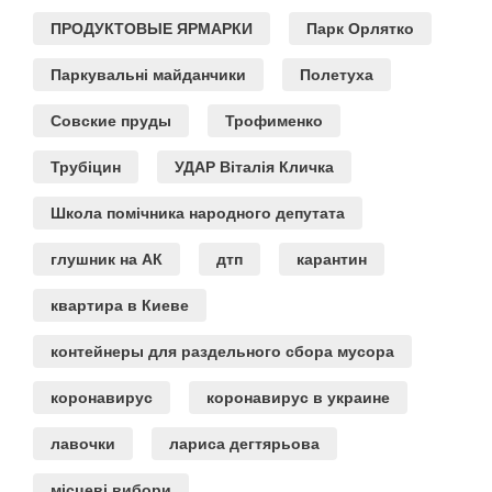
ПРОДУКТОВЫЕ ЯРМАРКИ
Парк Орлятко
Паркувальні майданчики
Полетуха
Совские пруды
Трофименко
Трубіцин
УДАР Віталія Кличка
Школа помічника народного депутата
глушник на АК
дтп
карантин
квартира в Киеве
контейнеры для раздельного сбора мусора
коронавирус
коронавирус в украине
лавочки
лариса дегтярьова
місцеві вибори