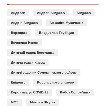
Андреев
Андрей Андреев
Андрєєв
Андрій Андрєєв
Анжеліка Музиченко
Верещака
Владислав Трубіцин
Вячеслав Непоп
Дитячий садок Веселинка
Дитячи садки Києва
Дитячі садочки Соломянського району
Епіцентр
Коронавирус в Киеве
Коронавірус COVID-19
Кубок Солом‘янки
МОЗ
Максим Шкуро