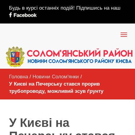
Будь в курсі останніх подій! Підпишись на наш
Facebook
Головна
/
Новини Солом'янки
/
У Києві на Печерську стався прорив
трубопроводу, можливий зсув ґрунту
У Києві на