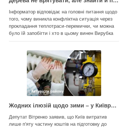
Дерева не врятувати, але знайти й покарати винних треба – головні питання і висновки з конфлікту на Теремках
Інформатор відповідає на головні питання щодо
того, чому виникла конфліктна ситуація через
прокладання теплотраси-перемички, чи можна
було їй запобігти і хто в цьому винен Вирубка
дерев триває, почали й прокладати теплотрасу
– значить, процес вже не зупинити Зранку у
суботу, 8 серпня 2026 року, на Теремках у Києві
почалася вже …
Поділитися у соцмережах:
Активісти району
Жодних ілюзій щодо зими – у Київраді закидають, що КМДА виконала План стійкості на 20%
Депутат Вітренко заявив, що Київ витратив
лише п'яту частину коштів на підготовку до