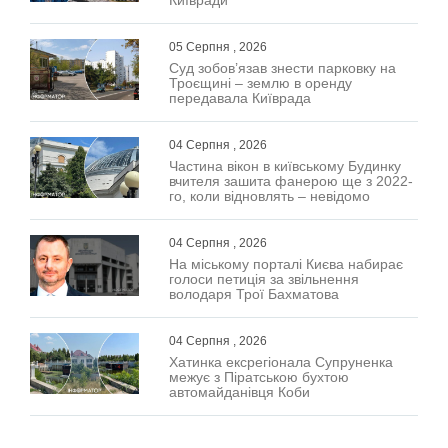
05 Серпня , 2026
Суд зобов’язав знести парковку на
Троєщині – землю в оренду
передавала Київрада
04 Серпня , 2026
Частина вікон в київському Будинку
вчителя зашита фанерою ще з 2022-
го, коли відновлять – невідомо
04 Серпня , 2026
На міському порталі Києва набирає
голоси петиція за звільнення
володаря Трої Бахматова
04 Серпня , 2026
Хатинка ексрегіонала Супруненка
межує з Піратською бухтою
автомайданівця Коби