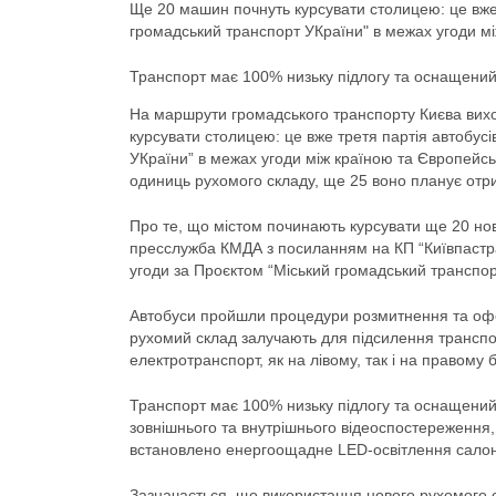
Ще 20 машин почнуть курсувати столицею: це вже 
громадський транспорт УКраїни" в межах угоди м
Транспорт має 100% низьку підлогу та оснащени
На маршрути громадського транспорту Києва виходя
курсувати столицею: це вже третя партія автобус
УКраїни” в межах угоди між країною та Європейсь
одиниць рухомого складу, ще 25 воно планує отри
Про те, що містом починають курсувати ще 20 нов
пресслужба КМДА з посиланням на КП “Київпастран
угоди за Проєктом “Міський громадський транспор
Автобуси пройшли процедури розмитнення та офо
рухомий склад залучають для підсилення транспо
електротранспорт, як на лівому, так і на правому б
Транспорт має 100% низьку підлогу та оснащени
зовнішнього та внутрішнього відеоспостереження,
встановлено енергоощадне LED-освітлення салон
Зазначається, що використання нового рухомого 