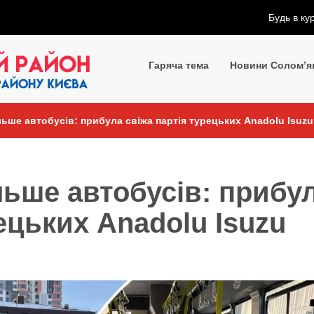
Будь в ку
Гаряча тема
Новини Солом’я
ільше автобусів: прибула свіжа партія турецьких Anadolu Isuzu
ільше автобусів: прибу
ецьких Anadolu Isuzu