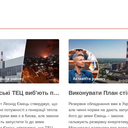
вісти району
Активісти району
Київські ТЕЦ виб’ють першим же обстрілом, План стійкості не спрацює – депутат Київради Ємець
т Леонід Ємець стверджує, що
Резервне обладнання вже в Укр
ні потужності з генерації тепла
але чинні норми не дають запу
трики вже є в Києва, але закони
його до зими Ємець – закони
ть запустити їх до зими
гальмують резервну енергетику
т Ємець стверджує, що ТЕЦ
Міжнародні партнери вже пере