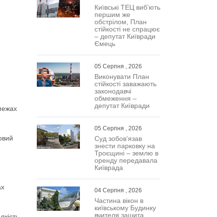
Київські ТЕЦ виб’ють
першим же
обстрілом, План
стійкості не спрацює
– депутат Київради
Ємець
05 Серпня , 2026
Виконувати План
стійкості заважають
законодавчі
обмеження –
депутат Київради
межах
05 Серпня , 2026
овий
Суд зобов’язав
знести парковку на
Троєщині – землю в
оренду передавала
Київрада
ах
04 Серпня , 2026
Частина вікон в
київському Будинку
вчителя зашита
якість