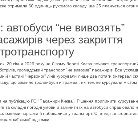
вже отримала 60 одиниць рухомого складу, ще 25 планується отрим
: автобуси “не вивозять”
сажирів через закриття
тротранспорту
ок, 20 січня 2026 року на Лівому березі Києва почався транспортни
обстрілів, громадський транспорт “не вивозив” пасажирів. Все ускла
ній частині “червоної” лінії курсували лише два потяги (інтервал с
ладу, що заміняє тролейбуси й трамваї, які теж не курсували містом
 на публікацію ГО “Пасажири Києва”. Рішення припинити курсуван
гії та складні погодні умови й замінити їх на автобуси спрацювало 
елезними чергами й набивалися у транспорт. Є, втім, і альтернати
ирам київської підземки.