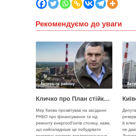
Рекомендуємо до уваги
Активісти району
Акти
Кличко про План стійкості – ТЕЦ відновили вже на 65%, будується захист ІІ рівня
Мер Києва прозвітував на засіданні
Депута
РНБО про фінансування та хід
резерв
ремонту енергооб'єктів столиці, каже,
й елек
що найскладніше це побудувати
не даю
резервну систему теплопостачання
Депута