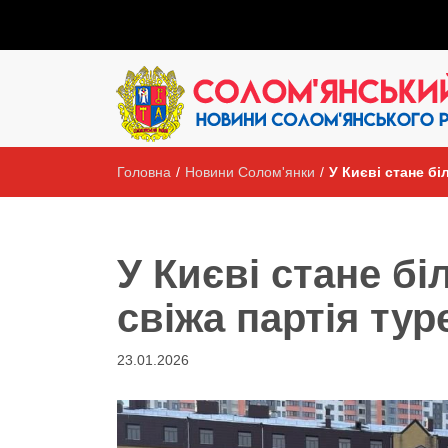
Головна
/
Новини Солом'янки
/
У Києві стане б
У Києві стане б
свіжа партія тур
23.01.2026