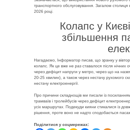
транспортного обслуговування. Загалом столиця 
2026 році.
Колапс у Києві
збільшення па
елек
Нагадаємо, Інформатор писав, що зранку у вівтор
колапс. Як це вже не раз ставалося після нічних 
через дефіцит напруги у метро, через що на назем
20-25 хвилин), а також через нестачу рухомого ск
нестачу електроенергії.
Про причини складнощів ми писали із посиланням
трамваїв і тролейбусів через дефіцит електроенер
усіх маршрутах. Подекуди кияни стикалися із довж
рішення, проте воно не надто сподобається пасаж
Поділитися у соцмережах: