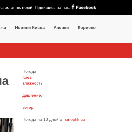
рсі останніх подій! Підпишись на наш
Facebook
нки
Новини Києва
Анонси
Корисно
Погода
ла
Киев
влажность:
давление:
ветер:
Погода на 10 дней от
sinoptik.ua