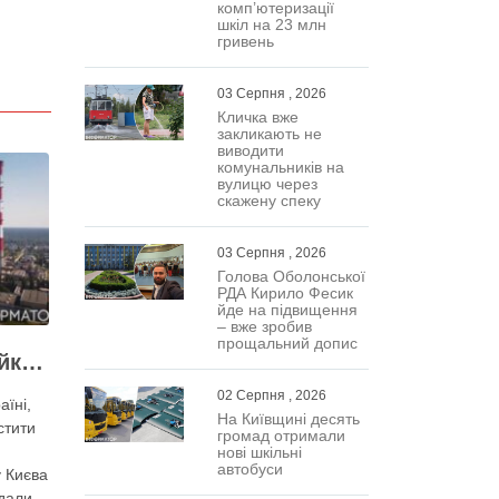
комп’ютеризації
шкіл на 23 млн
гривень
03 Серпня , 2026
Кличка вже
закликають не
виводити
комунальників на
вулицю через
скажену спеку
03 Серпня , 2026
Голова Оболонської
РДА Кирило Фесик
йде на підвищення
– вже зробив
прощальний допис
Виконувати План стійкості заважають законодавчі обмеження – депутат Київради
02 Серпня , 2026
аїні,
На Київщині десять
стити
громад отримали
нові шкільні
автобуси
 Києва
дали