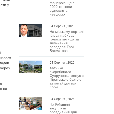
фанерою ще з
ати у
2022-го, коли
відновлять –
невідомо
04 Серпня , 2026
На міському порталі
Києва набирає
голоси петиція за
звільнення
володаря Трої
Бахматова
й
днилося
кладав
04 Серпня , 2026
 через
Хатинка
ексрегіонала
Супруненка межує з
Піратською бухтою
автомайданівця
ня
Коби
не на
вне
04 Серпня , 2026
На Київщині
закуплять
обладнання для