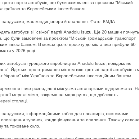
третя партія автобусів, що були замовлені за проєктом "Міський
іж країною та Європейським інвестбанком
й пандусами, має кондиціонери й опалення. Фото: КМДА
ть автобуси зі “свіжої” партії Anadolu Isuzu. Ще 20 машин почнуть
ів, що були замовлені за проєктом “Міський громадський транспорт
ким інвестбанком. В межах цього проєкту до міста вже прибули 60
мати у 2026 році.
их автобусів турецького виробництва Anadolu Isuzu, повідомляє
с”. Йдеться про отримання містом вже третьої партії автобусів в 
т України” між Україною та Європейським інвестиційним банком.
рмлення і вже розподілені між усіма автопарками підприємства. Н
ртної мережі міста, зокрема на маршрутах, що дублюють
ерезі столиці.
й пандусами, інформаційними табло для пасажирів, системами
 оповіщення зупинок, кондиціонування та опалення. Також у салон
у та тоноване скло.
складу сприятиме підвищенню рівня безпеки пасажирів і покращить 