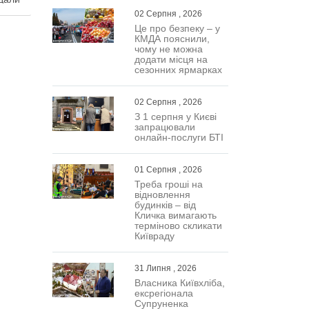
ного
02 Серпня , 2026
нак
Це про безпеку – у
КМДА пояснили,
важають
чому не можна
Про це
додати місця на
сезонних ярмарках
кої
02 Серпня , 2026
З 1 серпня у Києві
запрацювали
онлайн-послуги БТІ
01 Серпня , 2026
Треба гроші на
відновлення
будинків – від
Кличка вимагають
терміново скликати
Київраду
31 Липня , 2026
Власника Київхліба,
ексрегіонала
Супруненка