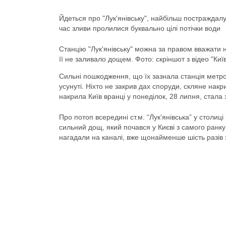
Йдеться про "Лук'янівську", найбільш постраждалу 
час зливи пролилися буквально цілі потічки води
Станцію "Лук'янівську" можна за правом вважати н
її не заливало дощем. Фото: скріншот з відео "Киї
Сильні пошкодження, що їх зазнала станція метро “
усунуті. Ніхто не закрив дах споруди, скляне накр
накрила Київ вранці у понеділок, 28 липня, стал
Про потоп всередині ст.м. “Лук’янівська” у столиц
сильний дощ, який почався у Києві з самого ранку
нагадали на каналі, вже щонайменше шість разів 