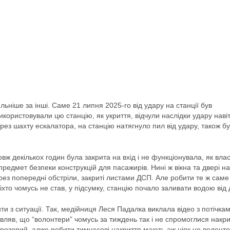
ніше за інші. Саме 21 липня 2025-го від удару на станції був
користовували цю станцію, як укриття, відчули наслідки удару наві
рез шахту ескалатора, на станцію натягнуло пил від удару, також б
вж декількох годин була закрита на вхід і не функціонувала, як вла
предмет безпеки конструкцій для пасажирів. Нині ж вікна та двері на
ез попередні обстріли, закриті листами ДСП. Але робити те ж саме 
хто чомусь не став, у підсумку, станцію почало заливати водою від
и з ситуації. Так, медійниця Леся Падалка виклала відео з потічка
мовляв, що “волонтери” чомусь за тиждень так і не спромоглися накр
розорий, адже робити тимчасові накриття мають аж ніяк не волонте