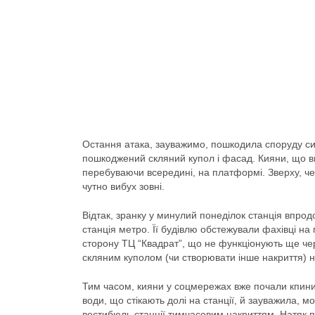
Остання атака, зауважимо, пошкодила споруду силь
пошкоджений скляний купол і фасад. Кияни, що ви
перебуваючи всередині, на платформі. Зверху, че
чутно вибух зовні.
Відтак, зранку у минулий понеділок станція впродо
станція метро. Її будівлю обстежували фахівці на 
сторону ТЦ “Квадрат”, що не функціонують ще чер
скляним куполом (чи створювати інше накриття) ні
Тим часом, кияни у соцмережах вже почали кпинит
води, що стікають долі на станції, й зауважила, 
вестибюль станції тимчасовим накриттям. Натяк п