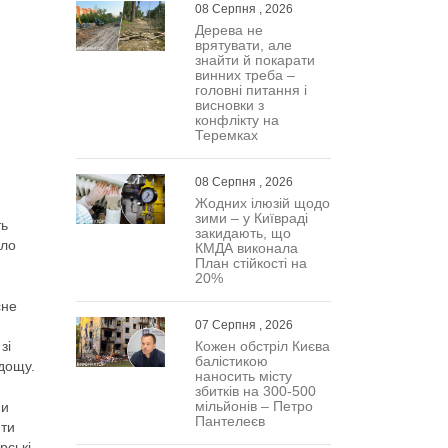
08 Серпня , 2026
Дерева не
врятувати, але
знайти й покарати
винних треба –
головні питання і
висновки з
конфлікту на
Теремках
08 Серпня , 2026
Жодних ілюзій щодо
зими – у Київраді
ть
закидають, що
уло
КМДА виконала
План стійкості на
20%
сне
07 Серпня , 2026
зі
Кожен обстріл Києва
балістикою
 дощу.
наносить місту
збитків на 300-500
мільйонів – Петро
ми
Пантелеєв
ити
рські