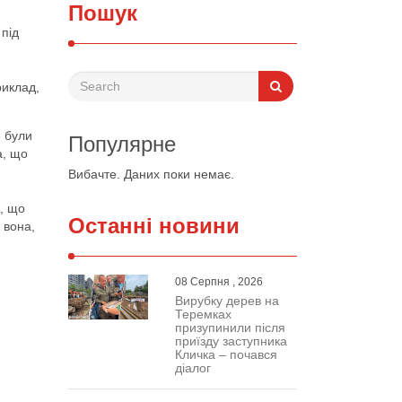
Пошук
 під
риклад,
е були
Популярне
а, що
Вибачте. Даних поки немає.
и, що
Останні новини
 вона,
08 Серпня , 2026
Вирубку дерев на
Теремках
призупинили після
приїзду заступника
Кличка – почався
діалог