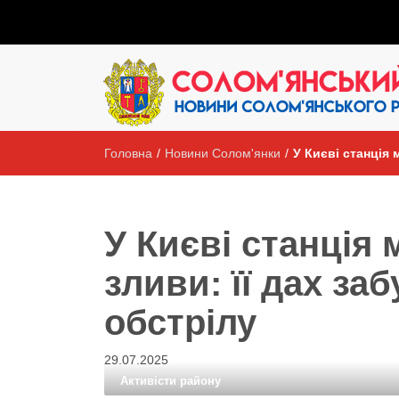
Головна
/
Новини Солом'янки
/
У Києві станція 
У Києві станція
зливи: її дах за
обстрілу
29.07.2025
Активісти району