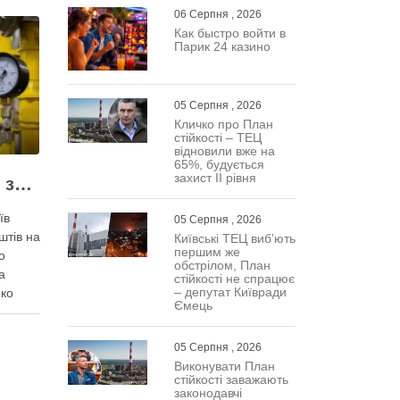
06 Серпня , 2026
Как быстро войти в
Парик 24 казино
05 Серпня , 2026
Кличко про План
стійкості – ТЕЦ
відновили вже на
65%, будується
захист ІІ рівня
Жодних ілюзій щодо зими – у Київраді закидають, що КМДА виконала План стійкості на 20%
їв
05 Серпня , 2026
штів на
Київські ТЕЦ виб’ють
першим же
о
обстрілом, План
а
стійкості не спрацює
– депутат Київради
нко
Ємець
05 Серпня , 2026
охи
Виконувати План
вами,
стійкості заважають
ну …
законодавчі