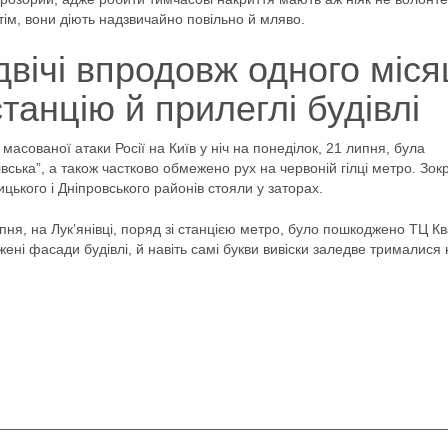
втім, вони діють надзвичайно повільно й мляво.
двічі впродовж одного міся
танцію й прилеглі будівлі
асованої атаки Росії на Київ у ніч на понеділок, 21 липня, була
вська”, а також частково обмежено рух на червоній гілці метро. Зок
цького і Дніпровського районів стояли у заторах.
ипня, на Лук’янівці, поряд зі станцією метро, було пошкоджено ТЦ Кв
ені фасади будівлі, й навіть самі букви вивіски заледве трималися