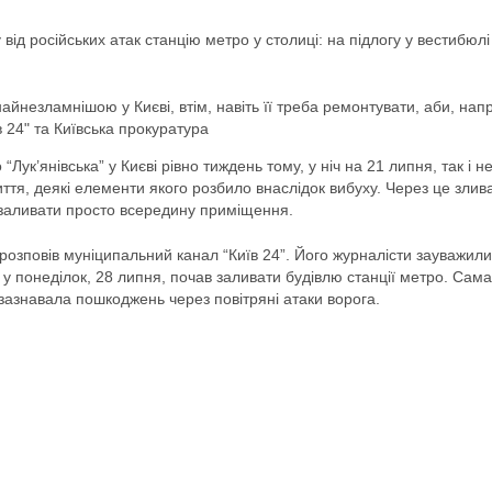
від російських атак станцію метро у столиці: на підлогу у вестибюлі
айнезламнішою у Києві, втім, навіть її треба ремонтувати, аби, нап
в 24" та Київська прокуратура
Лук’янівська” у Києві рівно тиждень тому, у ніч на 21 липня, так і н
иття, деякі елементи якого розбило внаслідок вибуху. Через це злив
а заливати просто всередину приміщення.
і розповів муніципальний канал “Київ 24”. Його журналісти зауважил
 у понеділок, 28 липня, почав заливати будівлю станції метро. Сама
зазнавала пошкоджень через повітряні атаки ворога.