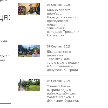
07 Серпня , 2026
Кличко просить
прем’єра
ця:
Корецького внести
президентові
подання на
звільнення
володаря Троєщини
Бахматова
рема,
07 Серпня , 2026
Шкода кожного
адрат.
дерева на
Теремках, але
 над
тепло мають подати
в 400 будинків –
депутатка Київради
06 Серпня , 2026
У центрі Києва
викрили одну з
наймасштабніших
туалетних схем з
фіктивним будинком