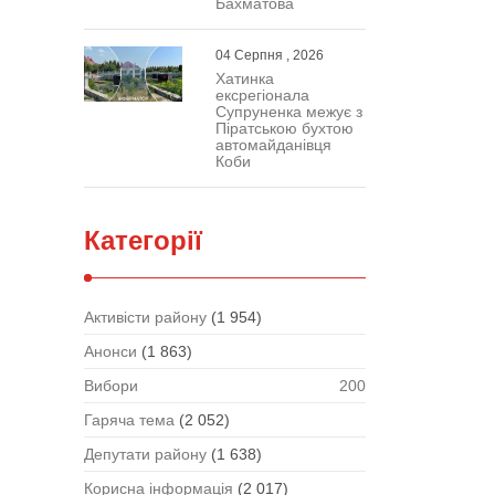
Бахматова
04 Серпня , 2026
Хатинка
ексрегіонала
Супруненка межує з
Піратською бухтою
автомайданівця
Коби
Категорії
Активісти району
(1 954)
Анонси
(1 863)
Вибори
200
Гаряча тема
(2 052)
Депутати району
(1 638)
Корисна інформація
(2 017)