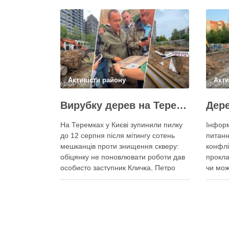
Активісти району
Акти
Вирубку дерев на Теремках призупинили після приїзду заступника Кличка – почався діалог
На Теремках у Києві зупинили пилку
Інформ
до 12 серпня після мітингу сотень
питанн
мешканців проти знищення скверу:
конфлі
обіцянку не поновлювати роботи дав
прокла
особисто заступник Кличка, Петро
чи мож
Пантелеєв, що прибув налагодити
цьому 
комунікацію Вирубку дерев на
почали
Теремках призупинили, втім, чи
значит
вдасться зберегти ту частину
Зранку
озеленення, що лишилася, – поки
на Тер