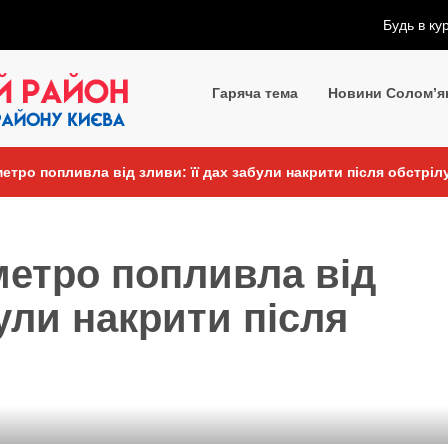
Будь в ку
Гаряча тема
Новини Солом’я
метро попливла від зливи: її дах забули накрити після обстріл
 метро попливла від
були накрити після