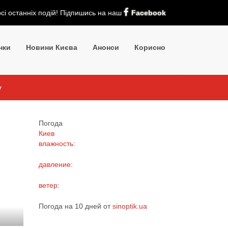
рсі останніх подій! Підпишись на наш
Facebook
нки
Новини Києва
Анонси
Корисно
у
Погода
Киев
влажность:
давление:
ветер:
Погода на 10 дней от
sinoptik.ua