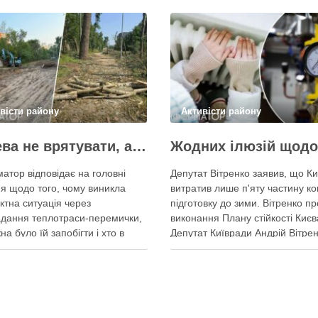
вісти району
Активісти району
Дерева не врятувати, але знайти й покарати винних треба – головні питання і висновки з конфлікту на Теремках
атор відповідає на головні
Депутат Вітренко заявив, що Ки
я щодо того, чому виникла
витратив лише п'яту частину ко
ктна ситуація через
підготовку до зими. Вітренко пр
дання теплотраси-перемички,
виконання Плану стійкості Києв
на було їй запобігти і хто в
Депутат Київради Андрій Вітре
винен Вирубка дерев триває,
заявив, що станом на 5 серпня
 й прокладати теплотрасу –
столична влада виконала План
ь, процес вже не зупинити
стійкості за видатками лише тр
 у суботу, 8 серпня 2026 року,
більше ніж на 20%. За його сло
емках у Києві почалася вже …
до старту опалювального сезо