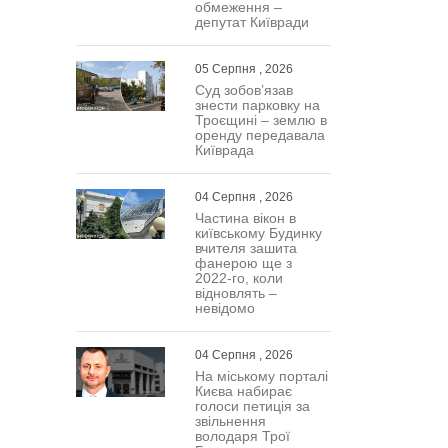
обмеження –
депутат Київради
05 Серпня , 2026
Суд зобов’язав
знести парковку на
Троєщині – землю в
оренду передавала
Київрада
04 Серпня , 2026
Частина вікон в
київському Будинку
вчителя зашита
фанерою ще з
2022-го, коли
відновлять –
невідомо
04 Серпня , 2026
На міському порталі
Києва набирає
голоси петиція за
звільнення
володаря Трої