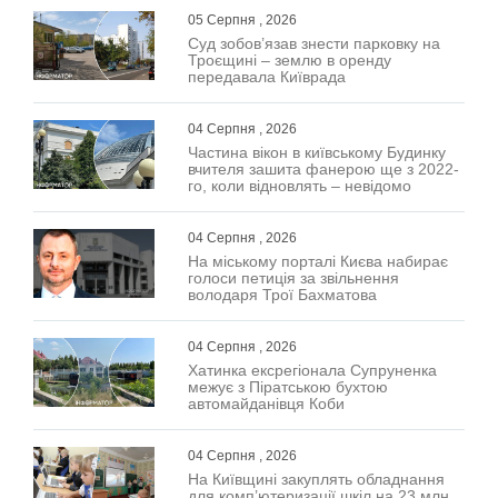
05 Серпня , 2026
Суд зобов’язав знести парковку на
Троєщині – землю в оренду
передавала Київрада
04 Серпня , 2026
Частина вікон в київському Будинку
вчителя зашита фанерою ще з 2022-
го, коли відновлять – невідомо
04 Серпня , 2026
На міському порталі Києва набирає
голоси петиція за звільнення
володаря Трої Бахматова
04 Серпня , 2026
Хатинка ексрегіонала Супруненка
межує з Піратською бухтою
автомайданівця Коби
04 Серпня , 2026
На Київщині закуплять обладнання
для комп’ютеризації шкіл на 23 млн