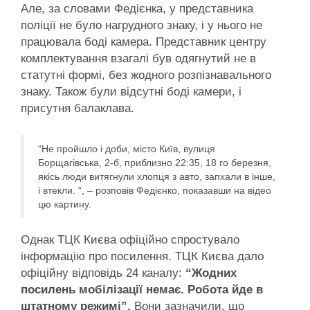
Але, за словами Федієнка, у представника
поліції не було нагрудного знаку, і у нього не
працювала боді камера. Представник центру
комплектування взагалі був одягнутий не в
статутні формі, без жодного розпізнавального
знаку. Також були відсутні боді камери, і
присутня балаклава.
“Не пройшло і доби, місто Київ, вулиця
Борщагівська, 2-б, приблизно 22:35, 18 го березня,
якісь люди витягнули хлопця з авто, запхали в інше,
і втекли. “, – розповів Федієнко, показавши на відео
цю картину.
Однак ТЦК Києва офіційно спростувало
інформацію про посилення. ТЦК Києва дало
офіційну відповідь 24 каналу:
“Жодних
посилень мобілізації немає. Робота йде в
штатному режимі”.
Вони зазначили, що