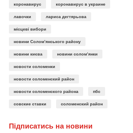
коронавирус
коронавирус в украине
лавочки
лариса дегтярьова
місцеві вибори
новини Солом’янського району
новини києва
новини солом’янки
новости соломенки
новости соломенский район
новости соломенского района
пбс
совские ставки
соломенский район
Підписатись на новини