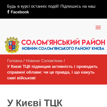
Будь в курсі останніх подій! Підпишись на наш
Facebook
Головна
/
Новини Солом'янки
/
У Києві ТЦК підвищив активність і проводить
справжні облави: чи це правда, і що кажуть
самі військові
У Києві ТЦК