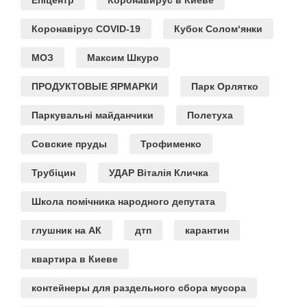
Епіцентр
Коронавирус в Киеве
Коронавірус COVID-19
Кубок Солом‘янки
МОЗ
Максим Шкуро
ПРОДУКТОВЫЕ ЯРМАРКИ
Парк Орлятко
Паркувальні майданчики
Полетуха
Совские пруды
Трофименко
Трубіцин
УДАР Віталія Кличка
Школа помічника народного депутата
глушник на АК
дтп
карантин
квартира в Киеве
контейнеры для раздельного сбора мусора