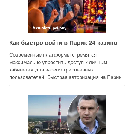
прокуратура міста Києва подала до суду …
Поділитися у соцмережах:
Активісти району
Как быстро войти в Парик 24 казино
Современные платформы стремятся
максимально упростить доступ к личным
кабинетам для зарегистрированных
пользователей. Быстрая авторизация на Парик
24 казино позволяет клиентам мгновенно
вернуться к любимым развлечениям и
управлению своим игровым счетом. Безопасная
система авторизации надежно защищает
персональные данные, сохраняя высокую
скорость обработки запросов при каждом входе.
Процесс входа оптимизирован под любые …