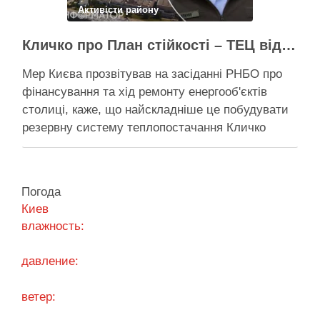
Активісти району
Поділитися у соцмережах:
Кличко про План стійкості – ТЕЦ відновили вже на 65%, будується захист ІІ рівня
Мер Києва прозвітував на засіданні РНБО про
фінансування та хід ремонту енергооб'єктів
столиці, каже, що найскладніше це побудувати
резервну систему теплопостачання Кличко
розповів про виконання Плану стійкості Києва на
засіданні РНБО Київ уже виконав ремонт
пошкоджених енергооб’єктів на 65%, а на
Погода
потреби Плану стійкості столиця залучила
Киев
понад 10 млрд грн, …
влажность:
Поділитися у соцмережах:
давление:
ветер: