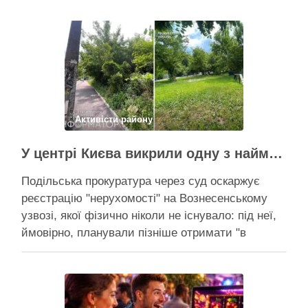
Активісти району
У центрі Києва викрили одну з наймасштабніших туалетних схем з фіктивним будинком
Подільська прокуратура через суд оскаржує
реєстрацію "нерухомості" на Вознесенському
узвозі, якої фізично ніколи не існувало: під неї,
ймовірно, планували пізніше отримати "в
обслуговування" земельну ділянку Прокуратура
через суд скасовує право на фіктивну будівлю,
за допомогою якої ділки, ймовірно, планували
забудувати зелені схили Подільська окружна