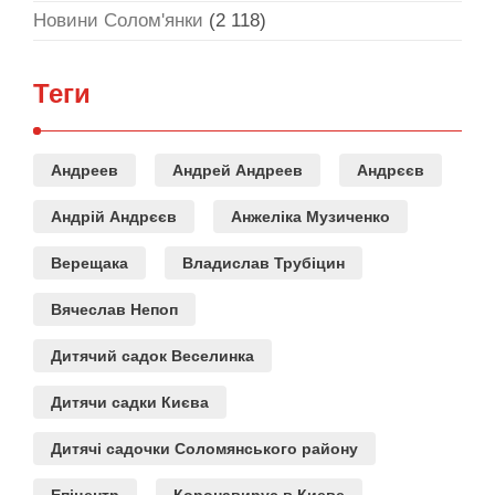
Новини Солом'янки
(2 118)
Теги
Андреев
Андрей Андреев
Андрєєв
Андрій Андрєєв
Анжеліка Музиченко
Верещака
Владислав Трубіцин
Вячеслав Непоп
Дитячий садок Веселинка
Дитячи садки Києва
Дитячі садочки Соломянського району