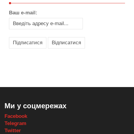
Ваш e-mail:
,
,
,
,
масло texaco
масла и смазки
оборудование для провайдеров
телеком оборудование
запчасти для автобусов
Ми у соцмережах
Facebook
Telegram
Twitter