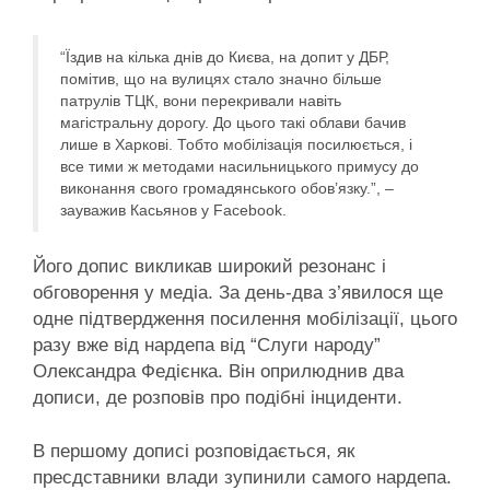
“Їздив на кілька днів до Києва, на допит у ДБР,
помітив, що на вулицях стало значно більше
патрулів ТЦК, вони перекривали навіть
магістральну дорогу. До цього такі облави бачив
лише в Харкові. Тобто мобілізація посилюється, і
все тими ж методами насильницького примусу до
виконання свого громадянського обов’язку.”, –
зауважив Касьянов у Facebook.
Його допис викликав широкий резонанс і
обговорення у медіа. За день-два з’явилося ще
одне підтвердження посилення мобілізації, цього
разу вже від нардепа від “Слуги народу”
Олександра Федієнка. Він оприлюднив два
дописи, де розповів про подібні інциденти.
В першому дописі розповідається, як
пресдставники влади зупинили самого нардепа.