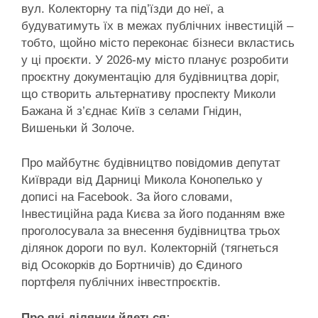
вул. Колекторну та під’їзди до неї, а
будуватимуть їх в межах публічних інвестицій –
тобто, щойно місто переконає бізнеси вкластись
у ці проєкти. У 2026-му місто планує розробити
проєктну документацію для будівництва доріг,
що створить альтернативу проспекту Миколи
Бажана й з’єднає Київ з селами Гнідин,
Вишеньки й Золоче.
Про майбутнє будівництво повідомив депутат
Київради від Дарниці Микола Конопелько у
дописі на Facebook. За його словами,
Інвестиційна рада Києва за його поданням вже
проголосувала за внесення будівництва трьох
ділянок дороги по вул. Колекторній (тягнеться
від Осокорків до Бортничів) до Єдиного
портфеля публічних інвестпроєктів.
Про які ділянки йдеться: