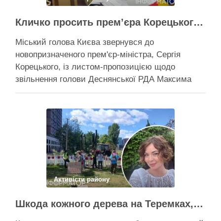
Кличко просить прем’єра Корецького внести президентові подання на звільнення володаря Троєщини Бахматова
Міський голова Києва звернувся до
новопризначеного прем'єр-міністра, Сергія
Корецького, із листом-пропозицією щодо
звільнення голови Деснянської РДА Максима
Бахматова Кличко написав листа прем'єрові
Корецькому: просить розглянути можливість
подання президентові на Бахматова, що
образив його заступницю Анну Старостенко
Міський голова Києва звернувся до
новопризначеного прем’єр-міністра, Сергія
Корецького, із листом-пропозицією щодо
звільнення “володаря …
Активісти району
Поділитися у соцмережах:
Шкода кожного дерева на Теремках, але тепло мають подати в 400 будинків – депутатка Київради