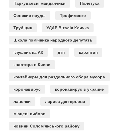
Паркувальні майданчики
Полетуха
Совские пруды
Трофименко
Трубіцин
УДАР Віталія Кличка
Школа помічника народного депутата
глушник на АК
дтп
карантин
квартира в Киеве
контейнеры для раздельного сбора мусора
коронавирус
коронавирус в украине
лавочки
лариса дегтярьова
місцеві вибори
новини Солом’янського району