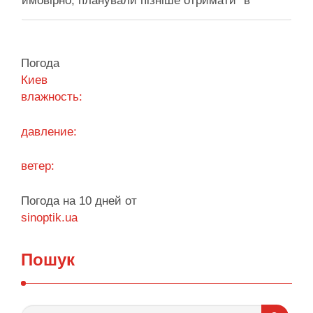
ймовірно, планували пізніше отримати "в
обслуговування" земельну ділянку Прокуратура
через суд скасовує право на фіктивну будівлю,
за допомогою якої ділки, ймовірно, планували
Погода
забудувати зелені схили Подільська окружна
Киев
прокуратура міста Києва подала до суду …
влажность:
Поділитися у соцмережах:
давление:
ветер:
Погода на 10 дней от
sinoptik.ua
Пошук