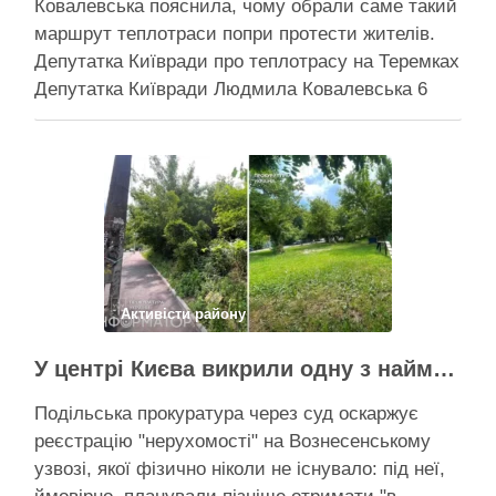
Ковалевська пояснила, чому обрали саме такий
маршрут теплотраси попри протести жителів.
Депутатка Київради про теплотрасу на Теремках
Депутатка Київради Людмила Ковалевська 6
серпня прокоментувала конфлікт навколо
прокладання теплотраси біля ТРЦ “Республіка”
на Теремках, заявивши, що розуміє обурення
жителів через вирубку дерев, але наполягає на
необхідності забезпечити теплом понад 400
будинків. …
Поділитися у соцмережах:
Активісти району
У центрі Києва викрили одну з наймасштабніших туалетних схем з фіктивним будинком
Подільська прокуратура через суд оскаржує
реєстрацію "нерухомості" на Вознесенському
узвозі, якої фізично ніколи не існувало: під неї,