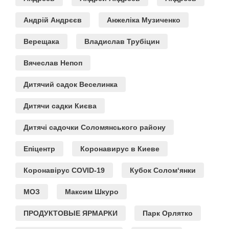
Андрій Андрєєв
Анжеліка Музиченко
Верещака
Владислав Трубіцин
Вячеслав Непоп
Дитячий садок Веселинка
Дитячи садки Києва
Дитячі садочки Соломянського району
Епіцентр
Коронавирус в Киеве
Коронавірус COVID-19
Кубок Солом‘янки
МОЗ
Максим Шкуро
ПРОДУКТОВЫЕ ЯРМАРКИ
Парк Орлятко