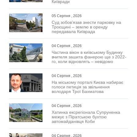
Київради
05 Серпня , 2026
Суд зобов’язав знести парковку на
Троєщині – землю в оренду
передавала Київрада
04 Серпня , 2026
Частина вікон в київському Будинку
вчителя зашита фанерою ще з 2022-
го, коли відновлять – невідомо
04 Серпня , 2026
На міському порталі Києва набирає
голоси петиція за звільнення
володаря Трої Бахматова
04 Серпня , 2026
Хатинка ексрегіонала Супруненка
межує з Піратською бухтою
автомайданівця Коби
04 Серпня , 2026