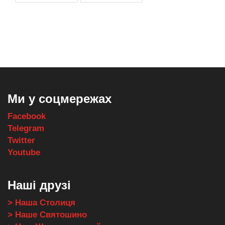
,
,
,
,
масло texaco
масла и смазки
оборудование для провайдеров
телеком оборудование
запчасти для автобусов
Ми у соцмережах
Facebook
Telegram
Twitter
Youtube
Наші друзі
> Наша Столиця
> Наше Святошино