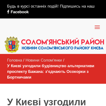
Будь в курсі останніх подій! Підпишись на наш
Facebook
Головна
/
Новини Солом'янки
/
У Києві узгодили будівництво альтернативи
проспекту Бажана: з’єднають Осокорки з
Бортничами
У Києві узгодили