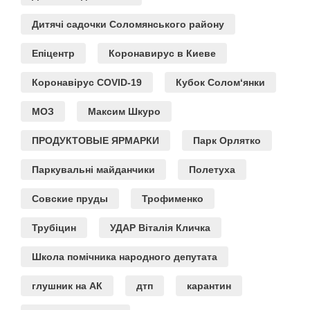
Дитячі садочки Соломянського району
Епіцентр
Коронавирус в Киеве
Коронавірус COVID-19
Кубок Солом‘янки
МОЗ
Максим Шкуро
ПРОДУКТОВЫЕ ЯРМАРКИ
Парк Орлятко
Паркувальні майданчики
Полетуха
Совские пруды
Трофименко
Трубіцин
УДАР Віталія Кличка
Школа помічника народного депутата
глушник на АК
дтп
карантин