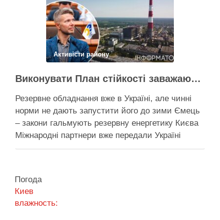
швидко не вийде …
Поділитися у соцмережах:
Активісти району
Виконувати План стійкості заважають законодавчі обмеження – депутат Київради
Резервне обладнання вже в Україні, але чинні
норми не дають запустити його до зими Ємець
– закони гальмують резервну енергетику Києва
Міжнародні партнери вже передали Україні
обладнання для резервного енергозабезпечення
Києва, однак ввести його в експлуатацію
заважають чинні законодавчі процедури. Про це
Погода
4 серпня заявив депутат Київської міської ради
Киев
від …
влажность: