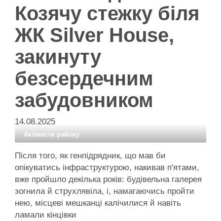
Козячу стежку біля
ЖК Silver House,
закинуту
безсердечним
забудовником
14.08.2025
Активісти району
Після того, як генпідрядник, що мав би
опікуватись інфраструктурою, накивав п'ятами,
вже пройшло декілька років: будівельна галерея
зогнила й струхлявіла, і, намагаючись пройти
нею, місцеві мешканці калічилися й навіть
ламали кінцівки