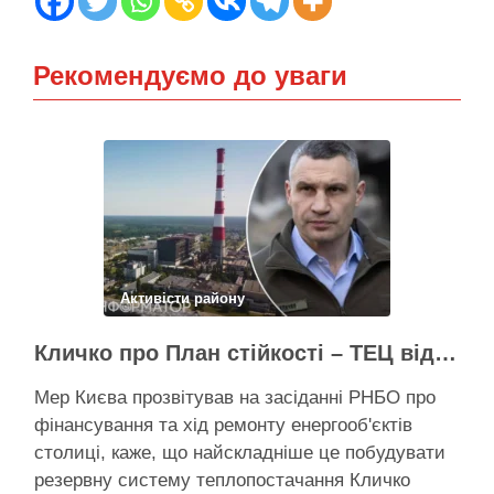
Рекомендуємо до уваги
Активісти району
Кличко про План стійкості – ТЕЦ відновили вже на 65%, будується захист ІІ рівня
Мер Києва прозвітував на засіданні РНБО про
фінансування та хід ремонту енергооб'єктів
столиці, каже, що найскладніше це побудувати
резервну систему теплопостачання Кличко