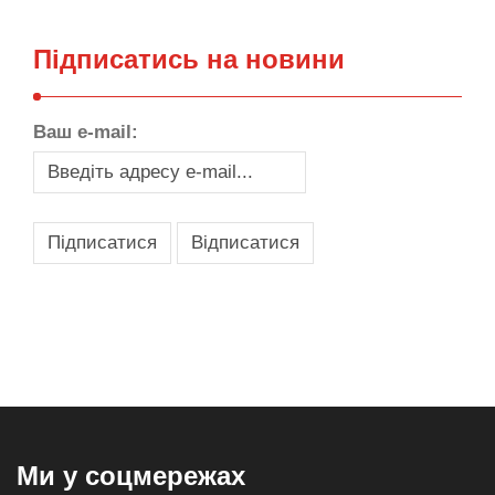
Підписатись на новини
Ваш e-mail:
,
,
,
,
масло texaco
масла и смазки
оборудование для провайдеров
телеком оборудование
запчасти для автобусов
Ми у соцмережах