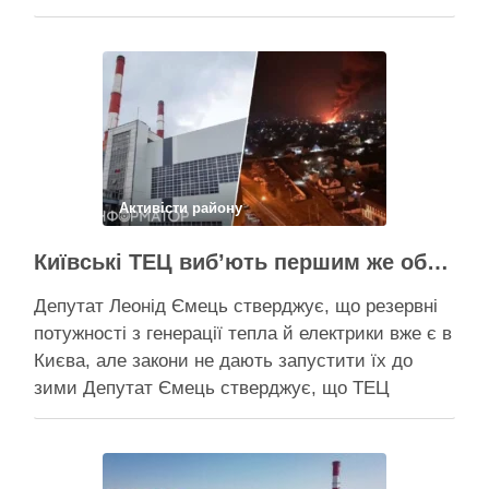
розповів про виконання Плану стійкості Києва на
засіданні РНБО Київ уже виконав ремонт
пошкоджених енергооб’єктів на 65%, а на
потреби Плану стійкості столиця залучила
понад 10 млрд грн, …
Поділитися у соцмережах:
Активісти району
Київські ТЕЦ виб’ють першим же обстрілом, План стійкості не спрацює – депутат Київради Ємець
Депутат Леонід Ємець стверджує, що резервні
потужності з генерації тепла й електрики вже є в
Києва, але закони не дають запустити їх до
зими Депутат Ємець стверджує, що ТЕЦ
можуть бути знищені першим же ракетним
ударом, тоді Києву знадобиться резервна
генерація тепла, але ввести її в експлуатацію