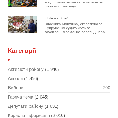
– від Кличка вимагають терміново
скликати Київраду
31 Липня , 2026
Власника Київхліба, ексрегіонала
Супруненка судитимуть за
захоплення землі на березі Дніпра
Категорії
Активісти району
(1 946)
Анонси
(1 856)
Вибори
200
Гаряча тема
(2 045)
Депутати району
(1 631)
Корисна інформація
(2 010)