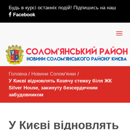
Будь в курсі останніх подій! Підпишись на наш
Facebook
Головна
/
Новини Солом'янки
/
У Києві відновлять Козячу стежку біля ЖК
Silver House, закинуту безсердечним
забудовником
У Києві відновлять