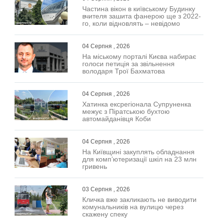
Частина вікон в київському Будинку
вчителя зашита фанерою ще з 2022-
го, коли відновлять – невідомо
04 Серпня , 2026
На міському порталі Києва набирає
голоси петиція за звільнення
володаря Трої Бахматова
04 Серпня , 2026
Хатинка ексрегіонала Супруненка
межує з Піратською бухтою
автомайданівця Коби
04 Серпня , 2026
На Київщині закуплять обладнання
для комп’ютеризації шкіл на 23 млн
гривень
03 Серпня , 2026
Кличка вже закликають не виводити
комунальників на вулицю через
скажену спеку