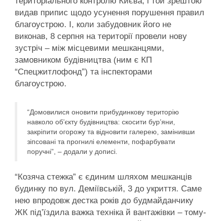
територіального контролю Києва, і той зрештою
видав припис щодо усунення порушення правил
благоустрою. І, коли забудовник його не
виконав, 8 серпня на території провели нову
зустріч – між місцевими мешканцями,
замовником будівництва (ним є КП
“Спецжитлофонд”) та інспекторами
благоустрою.
“Домовилися оновити прибудинкову територію
навколо об’єкту будівництва: скосити бур’яни,
закріпити огорожу та відновити галерею, замінивши
зіпсовані та прогнилі елементи, пофарбувати
поручні”, – додали у дописі.
“Козяча стежка” є єдиним шляхом мешканців
будинку по вул. Деміївській, 3 до укриття. Саме
нею впродовж дестка років до будмайданчику
ЖК під’їздила важка техніка й вантажівки – тому-