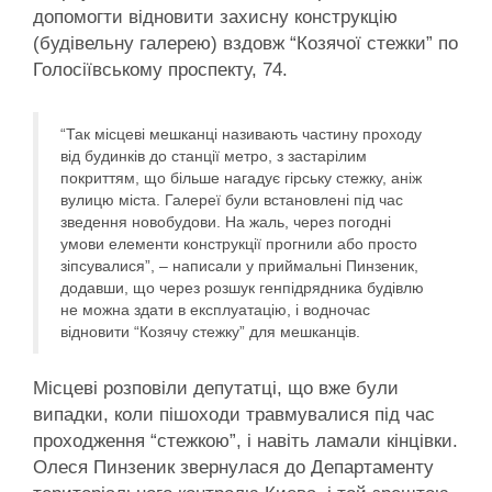
допомогти відновити захисну конструкцію
(будівельну галерею) вздовж “Козячої стежки” по
Голосіївському проспекту, 74.
“Так місцеві мешканці називають частину проходу
від будинків до станції метро, з застарілим
покриттям, що більше нагадує гірську стежку, аніж
вулицю міста. Галереї були встановлені під час
зведення новобудови. На жаль, через погодні
умови елементи конструкції прогнили або просто
зіпсувалися”, – написали у приймальні Пинзеник,
додавши, що через розшук генпідрядника будівлю
не можна здати в експлуатацію, і водночас
відновити “Козячу стежку” для мешканців.
Місцеві розповіли депутатці, що вже були
випадки, коли пішоходи травмувалися під час
проходження “стежкою”, і навіть ламали кінцівки.
Олеся Пинзеник звернулася до Департаменту