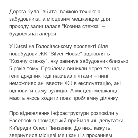
Дорога була "вбита" важкою технікою
забудовника, а місцевим мешканцям для
проходу залишалася "Козина стежка" –
будівельна галерея
У Києві на Голосіївському проспекті біля
новобудови ЖК “Silver House” відновлять
“Козячу стежку”, яку закинув забудовник близько
5 років тому. Проблеми виникли через те, що
генпідрядник тоді накивав п’ятами – нині
неможливо ані ввести ЖК в експлуатацію, ані
відновити саму вулицю. А місцеві мешканці
мають якось ходити повз проблемну ділянку.
Про відновлення інфраструктури розповіли у
Facebook в громадській приймальні депутатки
Київради Олесі Пинзеник. До них, кажуть,
звернулися місцеві мешканці з проханням