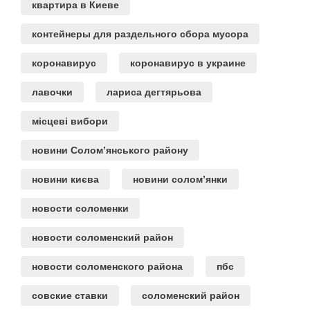
квартира в Киеве
контейнеры для раздельного сбора мусора
коронавирус
коронавирус в украине
лавочки
лариса дегтярьова
місцеві вибори
новини Солом’янського району
новини києва
новини солом’янки
новости соломенки
новости соломенский район
новости соломенского района
пбс
совские ставки
соломенский район