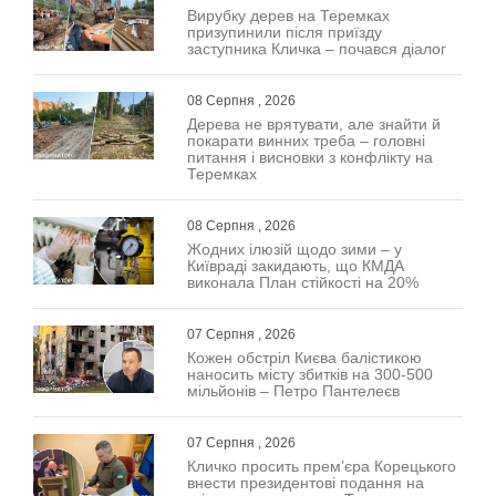
Вирубку дерев на Теремках
призупинили після приїзду
заступника Кличка – почався діалог
08 Серпня , 2026
Дерева не врятувати, але знайти й
покарати винних треба – головні
питання і висновки з конфлікту на
Теремках
08 Серпня , 2026
Жодних ілюзій щодо зими – у
Київраді закидають, що КМДА
виконала План стійкості на 20%
07 Серпня , 2026
Кожен обстріл Києва балістикою
наносить місту збитків на 300-500
мільйонів – Петро Пантелеєв
07 Серпня , 2026
Кличко просить прем’єра Корецького
внести президентові подання на