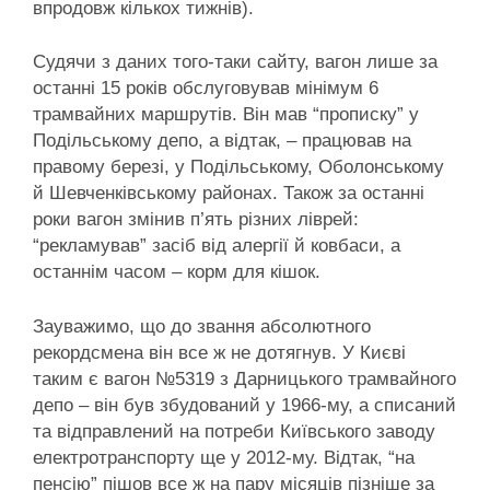
впродовж кількох тижнів).
Судячи з даних того-таки сайту, вагон лише за
останні 15 років обслуговував мінімум 6
трамвайних маршрутів. Він мав “прописку” у
Подільському депо, а відтак, – працював на
правому березі, у Подільському, Оболонському
й Шевченківському районах. Також за останні
роки вагон змінив п’ять різних ліврей:
“рекламував” засіб від алергії й ковбаси, а
останнім часом – корм для кішок.
Зауважимо, що до звання абсолютного
рекордсмена він все ж не дотягнув. У Києві
таким є вагон №5319 з Дарницького трамвайного
депо – він був збудований у 1966-му, а списаний
та відправлений на потреби Київського заводу
електротранспорту ще у 2012-му. Відтак, “на
пенсію” пішов все ж на пару місяців пізніше за