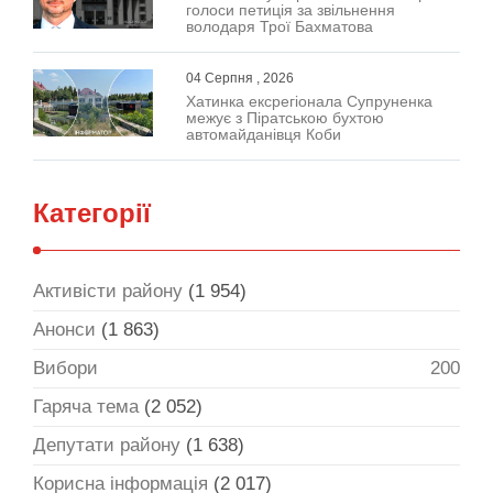
голоси петиція за звільнення
володаря Трої Бахматова
04 Серпня , 2026
Хатинка ексрегіонала Супруненка
межує з Піратською бухтою
автомайданівця Коби
Категорії
Активісти району
(1 954)
Анонси
(1 863)
Вибори
200
Гаряча тема
(2 052)
Депутати району
(1 638)
Корисна інформація
(2 017)