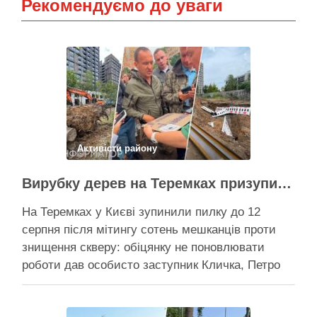
Рекомендуємо до уваги
Активісти району
Вирубку дерев на Теремках призупинили після приїзду заступника Кличка – почався діалог
На Теремках у Києві зупинили пилку до 12
серпня після мітингу сотень мешканців проти
знищення скверу: обіцянку не поновлювати
роботи дав особисто заступник Кличка, Петро
Пантелеєв, що прибув налагодити комунікацію
Вирубку дерев на Теремках призупинили, втім,