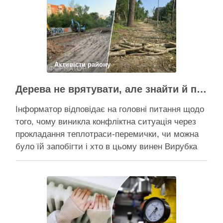
чи вдасться зберегти ту частину озеленення,
що лишилася, – поки невідомо На Теремках у …
Поділитися у соцмережах:
Активісти району
Дерева не врятувати, але знайти й покарати винних треба – головні питання і висновки з конфлікту на Теремках
Інформатор відповідає на головні питання щодо
того, чому виникла конфліктна ситуація через
прокладання теплотраси-перемички, чи можна
було їй запобігти і хто в цьому винен Вирубка
дерев триває, почали й прокладати теплотрасу
– значить, процес вже не зупинити Зранку у
суботу, 8 серпня 2026 року, на Теремках у Києві
почалася вже …
Поділитися у соцмережах: