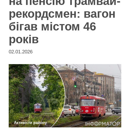
на пенсію трамвай-
рекордсмен: вагон
бігав містом 46
років
02.01.2026
Активісти району