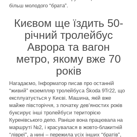
більш молодого “брата”.
Києвом ще їздить 50-
річний тролейбус
Аврора та вагон
метро, якому вже 70
років
Нагадаємо, Інформатор писав про останній
“живий” екземпляр тролейбуса Škoda 9Tr22, що
експлуатується у Києві. Машина, якій вже
майже півсторіччя, з початку дев’яностих років
буксирує інші тролейбуси територією
Куренівського депо. Раніше вона працювала на
маршруті №2, і красувалася в жовто-блакитній
“лівреї”, а нині – пережила усіх інших “братів”,