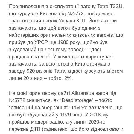
Про виведення з експлуатації вагону Tatra T3SU,
що курсував Києвом під №5772, повідомляє
транспортний паблік Управа КПТ. Його автори
зазначають, що цей вагон був одним з
найстаріших оригінальних київських вагонів, що
прибув до УРСР ще 1980 року, щойно був
збудований на чеському заводі – і досі
працював на лінії. У коментарях користувачі
зазначають: за всю історію Київ отримав з
заводу 920 вагонів Tatra, а досі курсують містом
лише 20 з них – тобто, 2%.
На моніторинговому сайті Alltransua вагон під
№5772 значиться, як “Dead storage” – тобто
“списаний на зберігання”. Там же зазначено, що
він був збудований у 1979 році. У 2018-му
пройшов модернізацію, а у липні 2020-го
пережив ДТП (зазначено, що його відновлювали