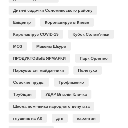
Дитячі садочки Соломянського району
Епіцентр
Коронавирус в Киеве
Коронавірус COVID-19
Кубок Солом‘янки
МОЗ
Максим Шкуро
ПРОДУКТОВЫЕ ЯРМАРКИ
Парк Орлятко
Паркувальні майданчики
Полетуха
Совские пруды
Трофименко
Трубіцин
УДАР Віталія Кличка
Школа помічника народного депутата
глушник на АК
дтп
карантин