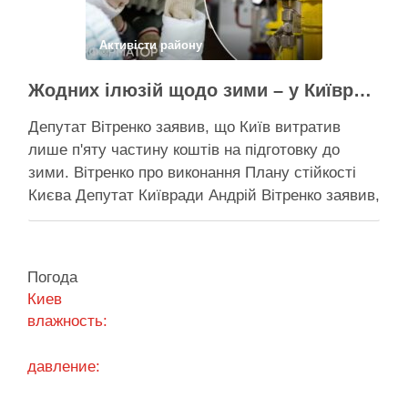
Активісти району
Жодних ілюзій щодо зими – у Київраді закидають, що КМДА виконала План стійкості на 20%
Депутат Вітренко заявив, що Київ витратив
лише п'яту частину коштів на підготовку до
зими. Вітренко про виконання Плану стійкості
Києва Депутат Київради Андрій Вітренко заявив,
що станом на 5 серпня столична влада
виконала План стійкості за видатками лише
трохи більше ніж на 20%. За його словами, до
Погода
старту опалювального сезону …
Киев
влажность:
Поділитися у соцмережах:
давление: