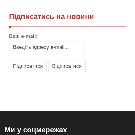
Підписатись на новини
Ваш e-mail:
,
,
,
,
масло texaco
масла и смазки
оборудование для провайдеров
телеком оборудование
запчасти для автобусов
Ми у соцмережах