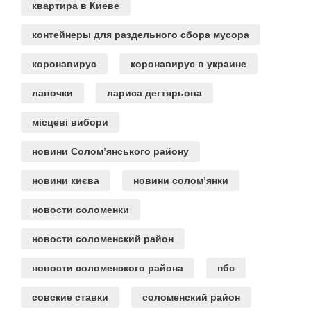
квартира в Киеве
контейнеры для раздельного сбора мусора
коронавирус
коронавирус в украине
лавочки
лариса дегтярьова
місцеві вибори
новини Солом’янського району
новини києва
новини солом’янки
новости соломенки
новости соломенский район
новости соломенского района
пбс
совские ставки
соломенский район