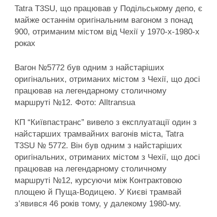
Tatra T3SU, що працював у Подільському депо, є
майже останнім оригінальним вагоном з понад
900, отриманим містом від Чехії у 1970-х-1980-х
роках
Вагон №5772 був одним з найстаріших
оригінальних, отриманих містом з Чехії, що досі
працював на легендарному столичному
маршруті №12. Фото: Alltransua
КП “Київпастранс” вивело з експлуатації один з
найстарших трамвайних вагонів міста, Tatra
T3SU № 5772. Він був одним з найстаріших
оригінальних, отриманих містом з Чехії, що досі
працював на легендарному столичному
маршруті №12, курсуючи між Контрактовою
площею й Пуща-Водицею. У Києві трамвай
з’явився 46 років тому, у далекому 1980-му.