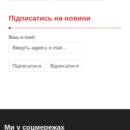
Підписатись на новини
Ваш e-mail:
,
,
,
,
масло texaco
масла и смазки
оборудование для провайдеров
телеком оборудование
запчасти для автобусов
Ми у соцмережах