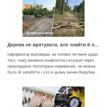
чи вдасться зберегти ту частину озеленення,
що лишилася, – поки невідомо На Теремках у …
Поділитися у соцмережах:
Активісти району
Дерева не врятувати, але знайти й покарати винних треба – головні питання і висновки з конфлікту на Теремках
Інформатор відповідає на головні питання щодо
того, чому виникла конфліктна ситуація через
прокладання теплотраси-перемички, чи можна
було їй запобігти і хто в цьому винен Вирубка
дерев триває, почали й прокладати теплотрасу
– значить, процес вже не зупинити Зранку у
суботу, 8 серпня 2026 року, на Теремках у Києві
почалася вже …