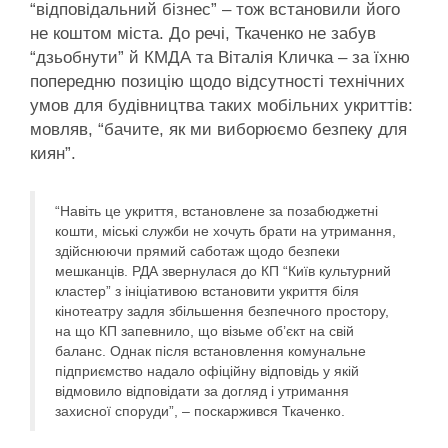
“відповідальний бізнес” – тож встановили його
не коштом міста. До речі, Ткаченко не забув
“дзьобнути” й КМДА та Віталія Кличка – за їхню
попередню позицію щодо відсутності технічних
умов для будівництва таких мобільних укриттів:
мовляв, “бачите, як ми виборюємо безпеку для
киян”.
“Навіть це укриття, встановлене за позабюджетні
кошти, міські служби не хочуть брати на утримання,
здійснюючи прямий саботаж щодо безпеки
мешканців. РДА звернулася до КП “Київ культурний
кластер” з ініціативою встановити укриття біля
кінотеатру задля збільшення безпечного простору,
на що КП запевнило, що візьме об’єкт на свій
баланс. Однак після встановлення комунальне
підприємство надало офіційну відповідь у якій
відмовило відповідати за догляд і утримання
захисної споруди”, – поскаржився Ткаченко.