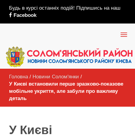
Будь в курсі останніх подій! Підпишись на наш
Facebook
Головна
/
Новини Солом'янки
/
У Києві встановили перше зразково-показове
мобільне укриття, але забули про важливу
деталь
У Києві