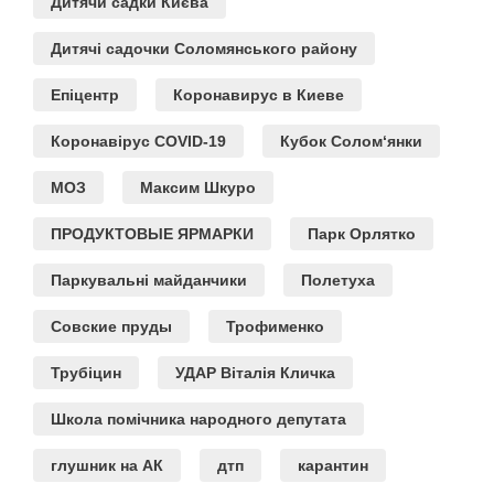
Дитячи садки Києва
Дитячі садочки Соломянського району
Епіцентр
Коронавирус в Киеве
Коронавірус COVID-19
Кубок Солом‘янки
МОЗ
Максим Шкуро
ПРОДУКТОВЫЕ ЯРМАРКИ
Парк Орлятко
Паркувальні майданчики
Полетуха
Совские пруды
Трофименко
Трубіцин
УДАР Віталія Кличка
Школа помічника народного депутата
глушник на АК
дтп
карантин