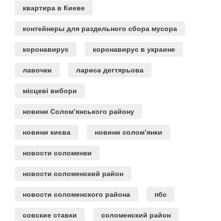
квартира в Киеве
контейнеры для раздельного сбора мусора
коронавирус
коронавирус в украине
лавочки
лариса дегтярьова
місцеві вибори
новини Солом’янського району
новини києва
новини солом’янки
новости соломенки
новости соломенский район
новости соломенского района
пбс
совские ставки
соломенский район