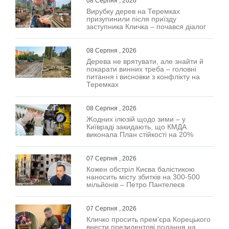
08 Серпня , 2026
Вирубку дерев на Теремках
призупинили після приїзду
заступника Кличка – почався діалог
08 Серпня , 2026
Дерева не врятувати, але знайти й
покарати винних треба – головні
питання і висновки з конфлікту на
Теремках
08 Серпня , 2026
Жодних ілюзій щодо зими – у
Київраді закидають, що КМДА
виконала План стійкості на 20%
07 Серпня , 2026
Кожен обстріл Києва балістикою
наносить місту збитків на 300-500
мільйонів – Петро Пантелеєв
07 Серпня , 2026
Кличко просить прем’єра Корецького
внести президентові подання на