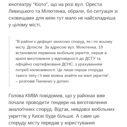
кінотеатру “Кіото”, що на розі вул. Ореста
Левицького та Мілютенка, обрали, бо ситуація зі
сховищами для киян тут мало не найскладніша
у цілому місті.
“В районі є дефіцит захисних споруд, як і по всьому
місту. Дотисли. За адресою вул. Мілютенка, 19
встановили первинне мобільне укриття, перше в
країні виготовлене у відповідності до ДСТУ та
офіційно сертифіковане ДСНС, з урахуванням
потреб інклюзивності. Це лише перша споруда
такого типу і її вже можна знайти на мапі укриттів”,
– розповів Ткаченко у дописі.
Голова КМВА повідомив, що у районах вже
почали проводити тендери на виготовлення
аналогічних споруд. Відтак, невдовзі мобільних
укриттів у Києві буде більше. А саме цю
споруду місту передав у користування