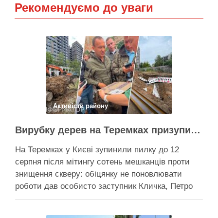
Рекомендуємо до уваги
Активісти району
Вирубку дерев на Теремках призупинили після приїзду заступника Кличка – почався діалог
На Теремках у Києві зупинили пилку до 12
серпня після мітингу сотень мешканців проти
знищення скверу: обіцянку не поновлювати
роботи дав особисто заступник Кличка, Петро
Пантелеєв, що прибув налагодити комунікацію
Вирубку дерев на Теремках призупинили, втім,