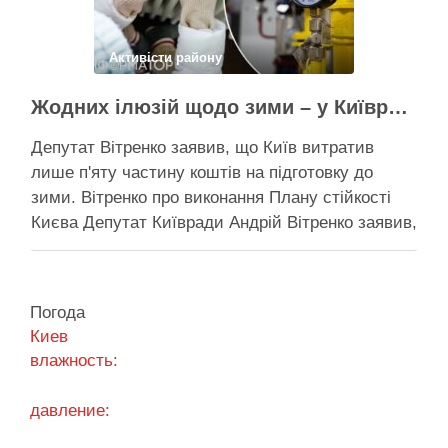
Поділитися у соцмережах:
Активісти району
Жодних ілюзій щодо зими – у Київраді закидають, що КМДА виконала План стійкості на 20%
Депутат Вітренко заявив, що Київ витратив
лише п'яту частину коштів на підготовку до
зими. Вітренко про виконання Плану стійкості
Києва Депутат Київради Андрій Вітренко заявив,
що станом на 5 серпня столична влада
виконала План стійкості за видатками лише
трохи більше ніж на 20%. За його словами, до
Погода
старту опалювального сезону …
Киев
влажность:
Поділитися у соцмережах:
давление: