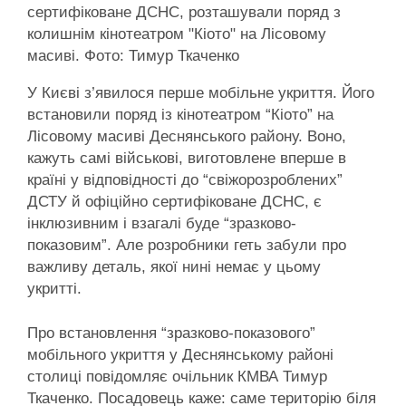
сертифіковане ДСНС, розташували поряд з
колишнім кінотеатром "Кіото" на Лісовому
масиві. Фото: Тимур Ткаченко
У Києві з’явилося перше мобільне укриття. Його
встановили поряд із кінотеатром “Кіото” на
Лісовому масиві Деснянського району. Воно,
кажуть самі військові, виготовлене вперше в
країні у відповідності до “свіжорозроблених”
ДСТУ й офіційно сертифіковане ДСНС, є
інклюзивним і взагалі буде “зразково-
показовим”. Але розробники геть забули про
важливу деталь, якої нині немає у цьому
укритті.
Про встановлення “зразково-показового”
мобільного укриття у Деснянському районі
столиці повідомляє очільник КМВА Тимур
Ткаченко. Посадовець каже: саме територію біля