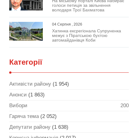
На міському порталі Києва набирає
голоси петиція за звільнення
володаря Трої Бахматова
04 Серпня , 2026
Хатинка ексрегіонала Супруненка
межує з Піратською бухтою
автомайданівця Коби
Категорії
Активісти району
(1 954)
Анонси
(1 863)
Вибори
200
Гаряча тема
(2 052)
Депутати району
(1 638)
Корисна інформація
(2 017)