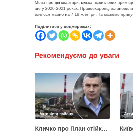
Мова про дві квартири, кілька нежитлових примі
ще у 2020-2021 роках. Правоохоронці встановили, 
взялося майно на 7,18 млн грн. Та можемо припус
Поділитися у соцмережах:
Рекомендуємо до уваги
Активісти району
Акти
Кличко про План стійкості – ТЕЦ відновили вже на 65%, будується захист ІІ рівня