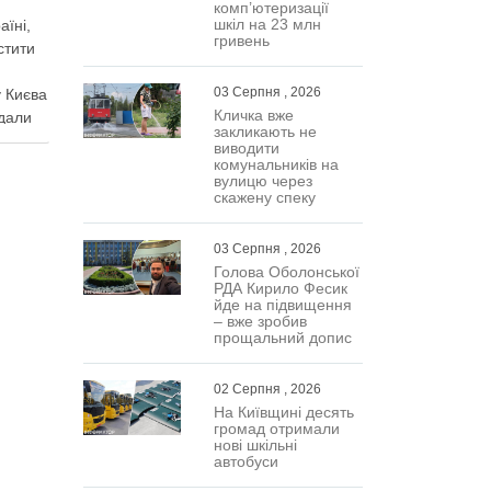
комп’ютеризації
шкіл на 23 млн
аїні,
гривень
стити
03 Серпня , 2026
 Києва
Кличка вже
дали
закликають не
ного
виводити
нак
комунальників на
вулицю через
важають
скажену спеку
Про це
кої
03 Серпня , 2026
Голова Оболонської
РДА Кирило Фесик
йде на підвищення
– вже зробив
прощальний допис
02 Серпня , 2026
На Київщині десять
громад отримали
нові шкільні
автобуси