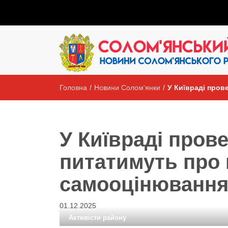
Головна
/
Новини Солом'янки
/
У Київраді пров
У Київраді пров
питатимуть про 
самооцінюванн
01.12.2025
Активісти району