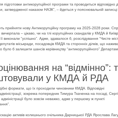
я підготовки антикорупційної програми та проводиться відповідно 
и, затвердженої наказом НАЗК”, – йдеться у пояснювальній записці
ть прийняти нову Антикорупційну програму на 2025-2028 роки. Спр
вичерпала – цікаво, чи на тлі корупційних скандалів у КМДА й Київр
о її виконали “успішно”. Адже, здавалося б, розслідування “Чисте міс
депутатів міськради, посадовців КМДА та сторонніх ділків, що нажив
инно було б залишити шансів керівництву “антикорупційного” Департа
цінювання на “відмінно”: т
штовували у КМДА й РДА
ібні формати, що їх проходили чиновники КМДА. Відповідні
дміністрації, зокрема попередник Тимура Ткаченка на посаді, Серг
адміністрації було зовсім неважко, адже у першому ж пункті
ання”.
скацію активів колишнього очільника Дарницької РДА Ярослава Лагу