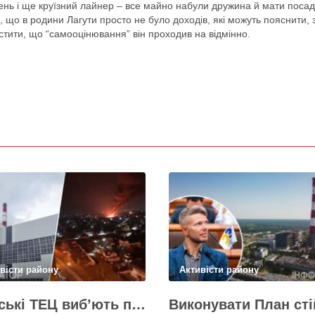
щень і ще круїзний лайнер – все майно набули дружина й мати поса
що в родини Лагути просто не було доходів, які можуть пояснити, з
тити, що “самооцінювання” він проходив на відмінно.
вісти району
Активісти району
Київські ТЕЦ виб’ють першим же обстрілом, План стійкості не спрацює – депутат Київради Ємець