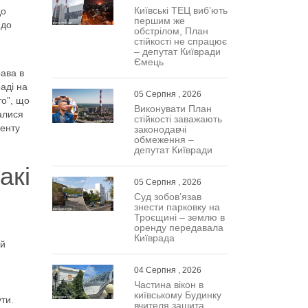
Київські ТЕЦ виб’ють
до
першим же
 до
обстрілом, План
стійкості не спрацює
– депутат Київради
Ємець
ава в
аді на
05 Серпня , 2026
то”, що
Виконувати План
алися
стійкості заважають
менту
законодавчі
обмеження –
депутат Київради
акі
05 Серпня , 2026
Суд зобов’язав
знести парковку на
Троєщині – землю в
оренду передавала
Київрада
ій
04 Серпня , 2026
Частина вікон в
київському Будинку
ти.
вчителя зашита