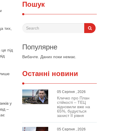
Пошук
м
а тих,
Популярне
 це під
від
Вибачте. Даних поки немає.
Останні новини
 лише
05 Серпня , 2026
Кличко про План
стійкості – ТЕЦ
иків у
відновили вже на
лад –
65%, будується
має
захист ІІ рівня
05 Серпня , 2026