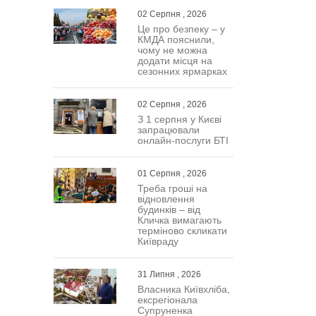
02 Серпня , 2026
Це про безпеку – у
КМДА пояснили,
чому не можна
додати місця на
сезонних ярмарках
02 Серпня , 2026
З 1 серпня у Києві
запрацювали
онлайн-послуги БТІ
01 Серпня , 2026
Треба гроші на
відновлення
будинків – від
Кличка вимагають
терміново скликати
Київраду
31 Липня , 2026
Власника Київхліба,
ексрегіонала
Супруненка