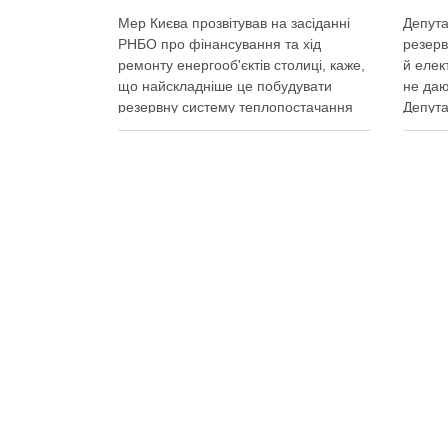
Мер Києва прозвітував на засіданні
Депута
РНБО про фінансування та хід
резерв
ремонту енергооб'єктів столиці, каже,
й елек
що найскладніше це побудувати
не даю
резервну систему теплопостачання
Депута
Кличко розповів про виконання Плану
можуть
стійкості Києва на засіданні РНБО Київ
ракетн
уже виконав ремонт пошкоджених
знадоб
енергооб’єктів на 65%, а на потреби
тепла,
Плану стійкості столиця залучила
швидк
понад 10 млрд грн, …
Поділ
Поділитися у соцмережах: