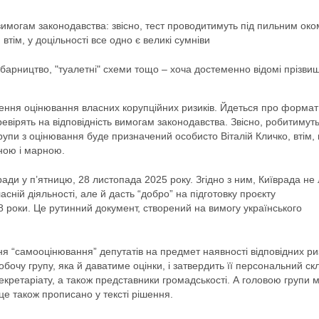
вимогам законодавства: звісно, тест проводитимуть під пильним око
втім, у доцільності все одно є великі сумніви
барництво, "туалетні" схеми тощо – хоча достеменно відомі прізвищ
ення оцінювання власних корупційних ризиків. Йдеться про формат
евірять на відповідність вимогам законодавства. Звісно, робитимуть
упи з оцінювання буде призначений особисто Віталій Кличко, втім, 
ною і марною.
ади у п’ятницю, 28 листопада 2025 року. Згідно з ним, Київрада не
сній діяльності, але й дасть “добро” на підготовку проєкту
 роки. Це рутинний документ, створений на вимогу українського
я “самооцінювання” депутатів на предмет наявності відповідних риз
робочу групу, яка й даватиме оцінки, і затвердить її персональний ск
секретаріату, а також представники громадськості. А головою групи 
це також прописано у тексті рішення.