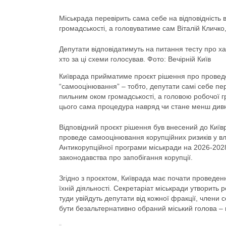
Міськрада перевірить сама себе на відповідність 
громадськості, а головуватиме сам Віталій Кличко, 
Депутати відповідатимуть на питання тесту про ха
хто за ці схеми голосував. Фото: Вечірній Київ
Київрада прийматиме проєкт рішення про провед
“самооцінювання” – тобто, депутати самі себе пер
пильним оком громадськості, а головою робочої гр
цього сама процедура навряд чи стане менш див
Відповідний проєкт рішення був внесений до Київр
проведе самооцінювання корупційних ризиків у вла
Антикорупційної програми міськради на 2026-2028
законодавства про запобігання корупції.
Згідно з проєктом, Київрада має почати проведенн
їхній діяльності. Секретаріат міськради утворить 
туди увійдуть депутати від кожної фракції, члени 
бути безальтернативно обраний міський голова – 