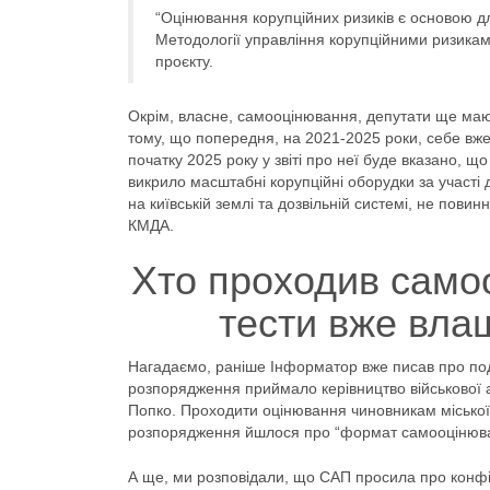
“Оцінювання корупційних ризиків є основою дл
Методології управління корупційними ризикам
проєкту.
Окрім, власне, самооцінювання, депутати ще маю
тому, що попередня, на 2021-2025 роки, себе вже 
початку 2025 року у звіті про неї буде вказано, щ
викрило масштабні корупційні оборудки за участі 
на київській землі та дозвільній системі, не пов
КМДА.
Хто проходив самоо
тести вже вла
Нагадаємо, раніше Інформатор вже писав про под
розпорядження приймало керівництво військової а
Попко. Проходити оцінювання чиновникам міської 
розпорядження йшлося про “формат самооцінюв
А ще, ми розповідали, що САП просила про конфі