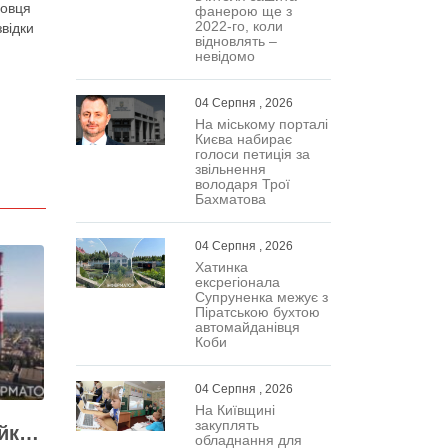
довця
фанерою ще з
2022-го, коли
відки
відновлять –
невідомо
04 Серпня , 2026
На міському порталі
Києва набирає
голоси петиція за
звільнення
володаря Трої
Бахматова
04 Серпня , 2026
Хатинка
ексрегіонала
Супруненка межує з
Піратською бухтою
автомайданівця
Коби
04 Серпня , 2026
На Київщині
закуплять
Виконувати План стійкості заважають законодавчі обмеження – депутат Київради
обладнання для