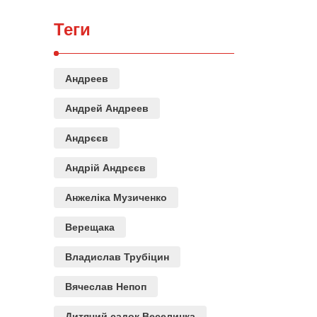
Теги
Андреев
Андрей Андреев
Андрєєв
Андрій Андрєєв
Анжеліка Музиченко
Верещака
Владислав Трубіцин
Вячеслав Непоп
Дитячий садок Веселинка