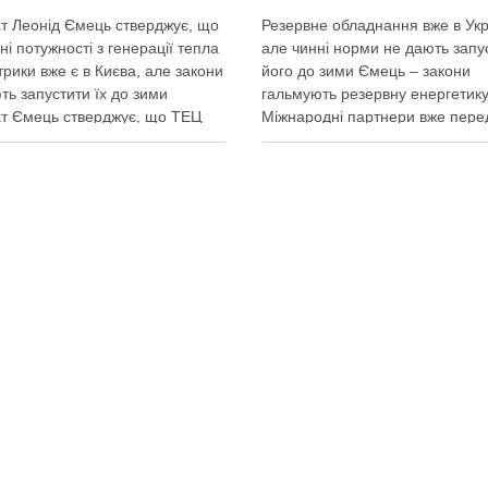
т Леонід Ємець стверджує, що
Резервне обладнання вже в Укр
ні потужності з генерації тепла
але чинні норми не дають запу
трики вже є в Києва, але закони
його до зими Ємець – закони
ть запустити їх до зими
гальмують резервну енергетику
т Ємець стверджує, що ТЕЦ
Міжнародні партнери вже пере
 бути знищені першим же
Україні обладнання для резерв
им ударом, тоді Києву
енергозабезпечення Києва, од
иться резервна генерація
ввести його в експлуатацію за
 але ввести її в експлуатацію
чинні законодавчі процедури. 
о не вийде …
4 серпня заявив депутат Київсь
міської ради від …
итися у соцмережах:
Поділитися у соцмережах: