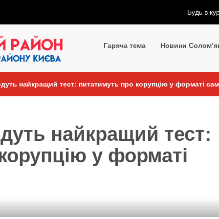
Будь в ку
Гаряча тема
Новини Солом’я
едуть найкращий тест: питатимуть про корупцію у форматі са
едуть найкращий тест:
корупцію у форматі
я