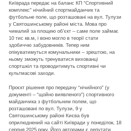
Київрада передає на баланс КП “Спортивний
комплекс” нічийний спортмайданчик та
футбольне поле, що розташовані на вул. Тулузи
у Святошинському районі міста. Мова про
чималий за площею об’єкт – саме поле займає
10 тис кв.м, і воно могло в теорії стати
здобиччю забудовників. Тепер ним
опікуватимуться комунальники – зрештою, на
ньому зможуть тренуватися вихованці
спортшкіл та проводитимуть спортивні чи
культмасові заходи.
Проєкт рішення про передачу “нічийного” (у
документі – “щойно виявленого”) спортивного
майданчика з футбольним полем, що
розташовані по вул. Тулузи, 9 у
Святошинському районі Києва був
оприлюднений на сайті Київради у понеділок, 18
серпня 2025 року. Його авторами є депутати