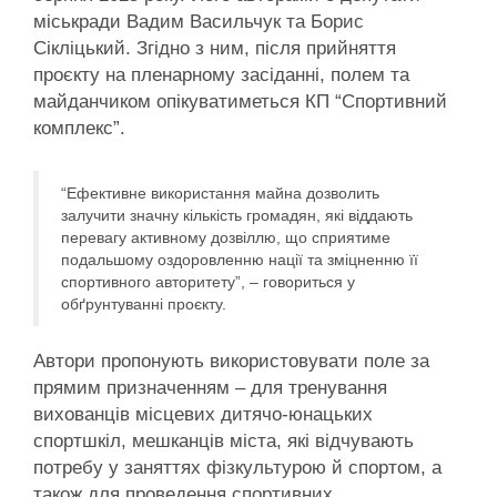
міськради Вадим Васильчук та Борис
Сікліцький. Згідно з ним, після прийняття
проєкту на пленарному засіданні, полем та
майданчиком опікуватиметься КП “Спортивний
комплекс”.
“Ефективне використання майна дозволить
залучити значну кількість громадян, які віддають
перевагу активному дозвіллю, що сприятиме
подальшому оздоровленню нації та зміцненню її
спортивного авторитету”, – говориться у
обґрунтуванні проєкту.
Автори пропонують використовувати поле за
прямим призначенням – для тренування
вихованців місцевих дитячо-юнацьких
спортшкіл, мешканців міста, які відчувають
потребу у заняттях фізкультурою й спортом, а
також для проведення спортивних,