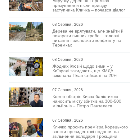
Вирубку дерев на Теремках
призупинили після приїзду
заступника Кличка – почався діалог
08 Серпня , 2026
Дерева не врятувати, але знайти й
покарати винних треба – головні
питання і висновки з конфлікту на
Теремках
08 Серпня , 2026
Жодних ілюзій щодо зими – у
Київраді закидають, що КМДА
виконала План стійкості на 20%
07 Серпня , 2026
Кожен обстріл Києва балістикою
наносить місту збитків на 300-500
мільйонів – Петро Пантелеєв
07 Серпня , 2026
Кличко просить прем’єра Корецького
внести президентові подання на
звільнення володаря Троєщини