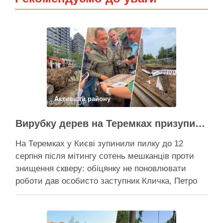
Активісти району
Вирубку дерев на Теремках призупинили після приїзду заступника Кличка – почався діалог
На Теремках у Києві зупинили пилку до 12
серпня після мітингу сотень мешканців проти
знищення скверу: обіцянку не поновлювати
роботи дав особисто заступник Кличка, Петро
Пантелеєв, що прибув налагодити комунікацію
Вирубку дерев на Теремках призупинили, втім,
чи вдасться зберегти ту частину озеленення,