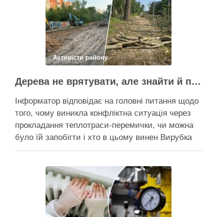
що лишилася, – поки невідомо На Теремках у …
Поділитися у соцмережах:
Активісти району
Дерева не врятувати, але знайти й покарати винних треба – головні питання і висновки з конфлікту на Теремках
Інформатор відповідає на головні питання щодо
того, чому виникла конфліктна ситуація через
прокладання теплотраси-перемички, чи можна
було їй запобігти і хто в цьому винен Вирубка
дерев триває, почали й прокладати теплотрасу
– значить, процес вже не зупинити Зранку у
суботу, 8 серпня 2026 року, на Теремках у Києві
почалася вже …
Поділитися у соцмережах: