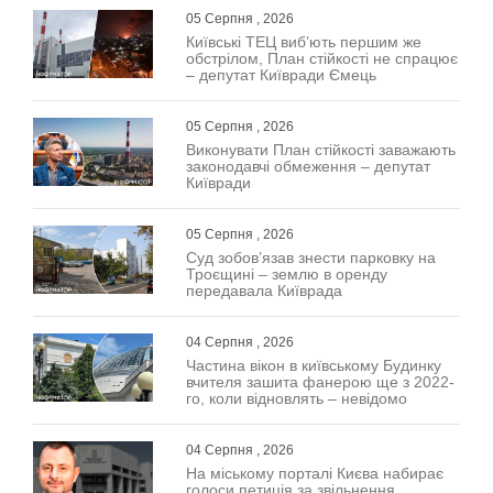
05 Серпня , 2026
Київські ТЕЦ виб’ють першим же
обстрілом, План стійкості не спрацює
– депутат Київради Ємець
05 Серпня , 2026
Виконувати План стійкості заважають
законодавчі обмеження – депутат
Київради
05 Серпня , 2026
Суд зобов’язав знести парковку на
Троєщині – землю в оренду
передавала Київрада
04 Серпня , 2026
Частина вікон в київському Будинку
вчителя зашита фанерою ще з 2022-
го, коли відновлять – невідомо
04 Серпня , 2026
На міському порталі Києва набирає
голоси петиція за звільнення