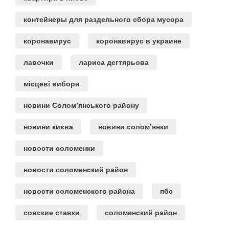
контейнеры для раздельного сбора мусора
коронавирус
коронавирус в украине
лавочки
лариса дегтярьова
місцеві вибори
новини Солом’янського району
новини києва
новини солом’янки
новости соломенки
новости соломенский район
новости соломенского района
пбс
совские ставки
соломенский район