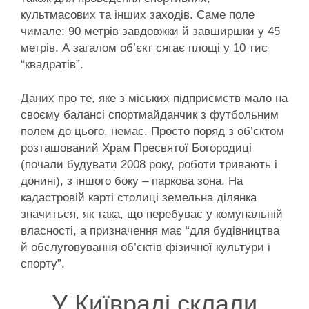
культмасових та інших заходів. Саме поле
чимале: 90 метрів завдовжки й завширшки у 45
метрів. А загалом об’єкт сягає площі у 10 тис
“квадратів”.
Даних про те, яке з міських підприємств мало на
своєму балансі спортмайданчик з футбольним
полем до цього, немає. Просто поряд з об’єктом
розташований Храм Пресвятої Богородиці
(почали будувати 2008 року, роботи тривають і
донині), з іншого боку – паркова зона. На
кадастровій карті столиці земельна ділянка
значиться, як така, що перебуває у комунальній
власності, а призначення має “для будівництва
й обслуговування об’єктів фізичної культури і
спорту”.
У Київраді склали