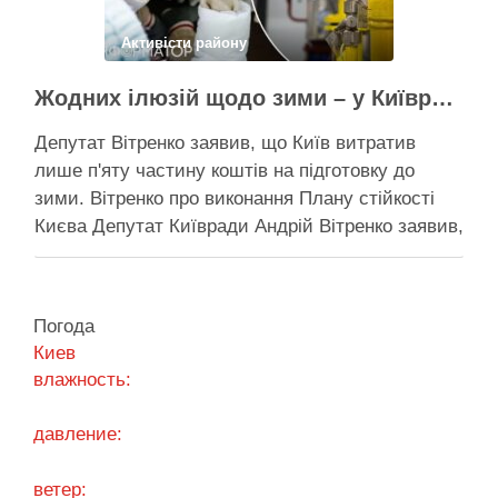
Активісти району
Жодних ілюзій щодо зими – у Київраді закидають, що КМДА виконала План стійкості на 20%
Депутат Вітренко заявив, що Київ витратив
лише п'яту частину коштів на підготовку до
зими. Вітренко про виконання Плану стійкості
Києва Депутат Київради Андрій Вітренко заявив,
що станом на 5 серпня столична влада
виконала План стійкості за видатками лише
трохи більше ніж на 20%. За його словами, до
Погода
старту опалювального сезону …
Киев
влажность:
Поділитися у соцмережах:
давление:
ветер: