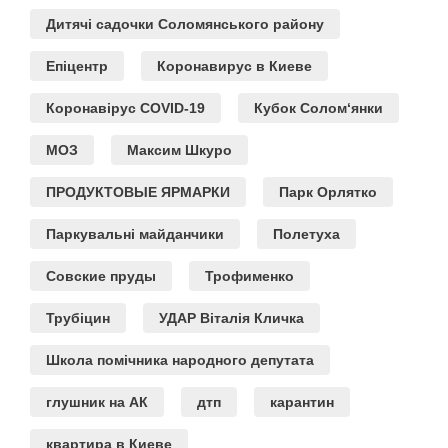
Дитячі садочки Соломянського району
Епіцентр
Коронавирус в Киеве
Коронавірус COVID-19
Кубок Солом‘янки
МОЗ
Максим Шкуро
ПРОДУКТОВЫЕ ЯРМАРКИ
Парк Орлятко
Паркувальні майданчики
Полетуха
Совские пруды
Трофименко
Трубіцин
УДАР Віталія Кличка
Школа помічника народного депутата
глушник на АК
дтп
карантин
квартира в Киеве