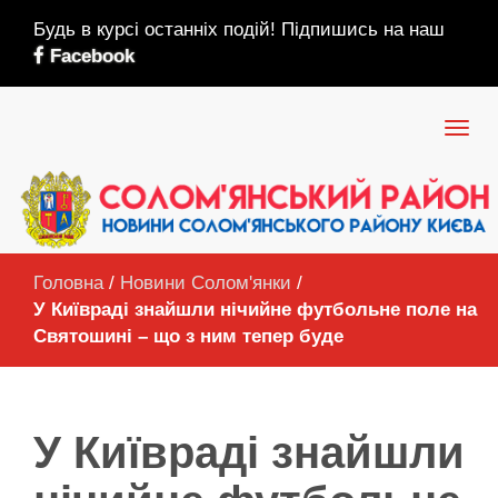
Будь в курсі останніх подій! Підпишись на наш
Facebook
Головна
/
Новини Солом'янки
/
У Київраді знайшли нічийне футбольне поле на
Святошині – що з ним тепер буде
У Київраді знайшли