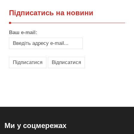
Підписатись на новини
Ваш e-mail:
,
,
,
,
масло texaco
масла и смазки
оборудование для провайдеров
телеком оборудование
запчасти для автобусов
Ми у соцмережах