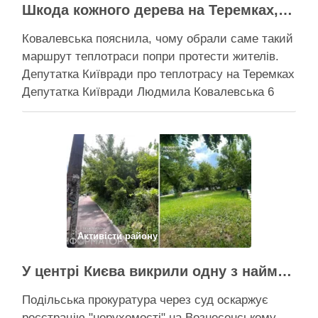
Шкода кожного дерева на Теремках, але тепло мають подати в 400 будинків – депутатка Київради
Ковалевська пояснила, чому обрали саме такий
маршрут теплотраси попри протести жителів.
Депутатка Київради про теплотрасу на Теремках
Депутатка Київради Людмила Ковалевська 6
серпня прокоментувала конфлікт навколо
прокладання теплотраси біля ТРЦ “Республіка”
на Теремках, заявивши, що розуміє обурення
жителів через вирубку дерев, але наполягає на
необхідності забезпечити теплом понад 400
будинків. …
Поділитися у соцмережах:
Активісти району
У центрі Києва викрили одну з наймасштабніших туалетних схем з фіктивним будинком
Подільська прокуратура через суд оскаржує
реєстрацію "нерухомості" на Вознесенському