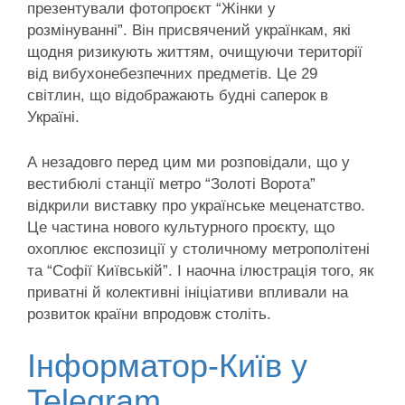
презентували фотопроєкт “Жінки у
розмінуванні”. Він присвячений українкам, які
щодня ризикують життям, очищуючи території
від вибухонебезпечних предметів. Це 29
світлин, що відображають будні саперок в
Україні.
А незадовго перед цим ми розповідали, що у
вестибюлі станції метро “Золоті Ворота”
відкрили виставку про українське меценатство.
Це частина нового культурного проєкту, що
охоплює експозиції у столичному метрополітені
та “Софії Київській”. І наочна ілюстрація того, як
приватні й колективні ініціативи впливали на
розвиток країни впродовж століть.
Інформатор-Київ у
Telegram