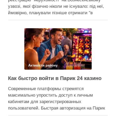
узвозі, якої фізично ніколи не існувало: під неї,
ймовірно, планували пізніше отримати "в
обслуговування" земельну ділянку Прокуратура
через суд скасовує право на фіктивну будівлю,
за допомогою якої ділки, ймовірно, планували
забудувати зелені схили Подільська окружна
прокуратура міста Києва подала до суду …
Поділитися у соцмережах:
Активісти району
Как быстро войти в Парик 24 казино
Современные платформы стремятся
максимально упростить доступ к личным
кабинетам для зарегистрированных
пользователей. Быстрая авторизация на Парик
24 казино позволяет клиентам мгновенно