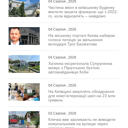
04 Серпня , 2026
Частина вікон в київському Будинку
вчителя зашита фанерою ще з 2022-
го, коли відновлять – невідомо
04 Серпня , 2026
На міському порталі Києва набирає
голоси петиція за звільнення
володаря Трої Бахматова
04 Серпня , 2026
Хатинка ексрегіонала Супруненка
межує з Піратською бухтою
автомайданівця Коби
04 Серпня , 2026
На Київщині закуплять обладнання
для комп’ютеризації шкіл на 23 млн
гривень
03 Серпня , 2026
Кличка вже закликають не виводити
комунальників на вулицю через