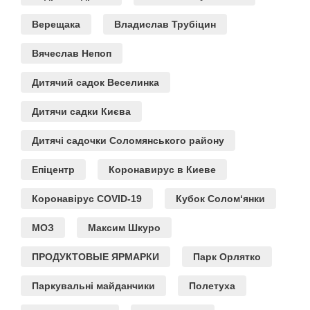
Верещака
Владислав Трубіцин
Вячеслав Непоп
Дитячий садок Веселинка
Дитячи садки Києва
Дитячі садочки Соломянського району
Епіцентр
Коронавирус в Киеве
Коронавірус COVID-19
Кубок Солом‘янки
МОЗ
Максим Шкуро
ПРОДУКТОВЫЕ ЯРМАРКИ
Парк Орлятко
Паркувальні майданчики
Полетуха