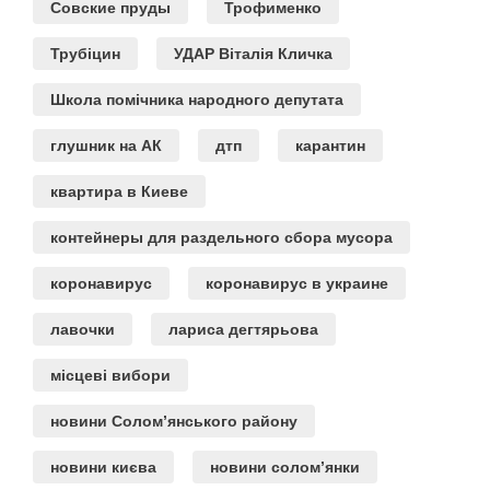
Совские пруды
Трофименко
Трубіцин
УДАР Віталія Кличка
Школа помічника народного депутата
глушник на АК
дтп
карантин
квартира в Киеве
контейнеры для раздельного сбора мусора
коронавирус
коронавирус в украине
лавочки
лариса дегтярьова
місцеві вибори
новини Солом’янського району
новини києва
новини солом’янки