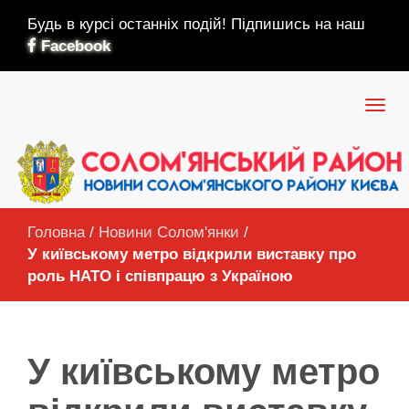
Будь в курсі останніх подій! Підпишись на наш
Facebook
Головна
/
Новини Солом'янки
/
У київському метро відкрили виставку про
роль НАТО і співпрацю з Україною
У київському метро