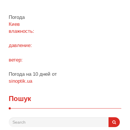
вернуться к любимым развлечениям и
управлению своим игровым счетом. Безопасная
Погода
система авторизации надежно защищает
Киев
персональные данные, сохраняя высокую
влажность:
скорость обработки запросов при каждом входе.
Процесс входа оптимизирован под любые …
давление:
Поділитися у соцмережах:
ветер:
Погода на 10 дней от
sinoptik.ua
Пошук