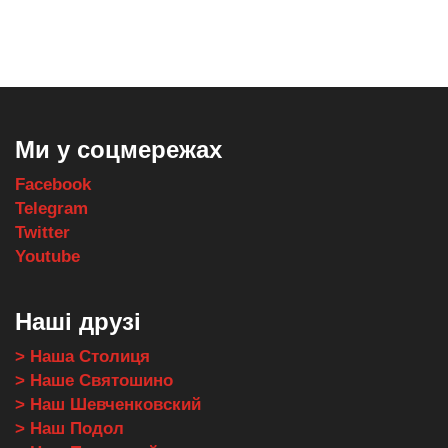
,
,
,
,
масло texaco
масла и смазки
оборудование для провайдеров
телеком оборудование
запчасти для автобусов
Ми у соцмережах
Facebook
Telegram
Twitter
Youtube
Наші друзі
> Наша Столиця
> Наше Святошино
> Наш Шевченковский
> Наш Подол