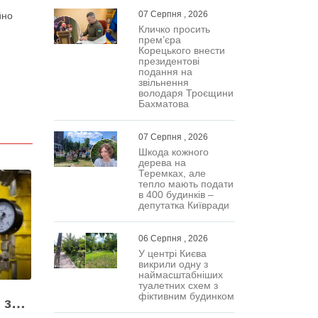
07 Серпня , 2026
йно
Кличко просить
прем’єра
Корецького внести
президентові
подання на
звільнення
володаря Троєщини
Бахматова
07 Серпня , 2026
Шкода кожного
дерева на
Теремках, але
тепло мають подати
в 400 будинків –
депутатка Київради
06 Серпня , 2026
У центрі Києва
викрили одну з
наймасштабніших
туалетних схем з
фіктивним будинком
Жодних ілюзій щодо зими – у Київраді закидають, що КМДА виконала План стійкості на 20%