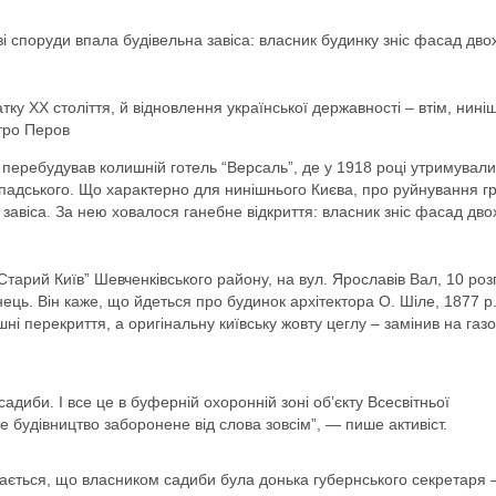
і споруди впала будівельна завіса: власник будинку зніс фасад дво
ку ХХ століття, й відновлення української державності – втім, ниніш
тро Перов
к перебудував колишній готель “Версаль”, де у 1918 році утримувал
опадського. Що характерно для нинішнього Києва, про руйнування 
 завіса. За нею ховалося ганебне відкриття: власник зніс фасад дво
“Старий Київ” Шевченківського району, на вул. Ярославів Вал, 10 роз
ець. Він каже, що йдеться про будинок архітектора О. Шіле, 1877 р
ні перекриття, а оригінальну київську жовту цеглу – замінив на газ
садиби. І все це в буферній охоронній зоні обʼєкту Всесвітньої
удівництво заборонене від слова зовсім”, — пише активіст.
начається, що власником садиби була донька губернського секретаря 