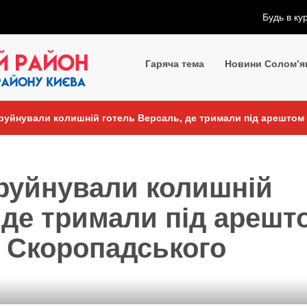
Будь в ку
Гаряча тема
Новини Солом’я
зруйнували колишній готель Версаль, де тримали під арештом
зруйнували колишній
 де тримали під арешт
 Скоропадського