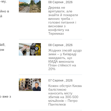
-му,
08 Серпня , 2026
Дерева не
ойно в
врятувати, але
знайти й покарати
ий
винних треба –
головні питання і
висновки з
конфлікту на
Теремках
 №8,
08 Серпня , 2026
ком
Жодних ілюзій щодо
зими – у Київраді
закидають, що
КМДА виконала
,
План стійкості на
20%
07 Серпня , 2026
Кожен обстріл Києва
балістикою
наносить місту
ю вже з
збитків на 300-500
мільйонів – Петро
Пантелеєв