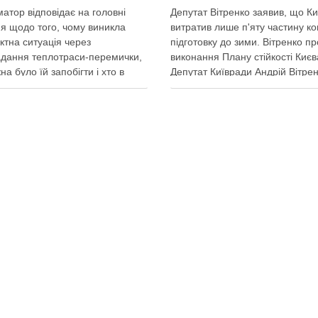
атор відповідає на головні
Депутат Вітренко заявив, що Ки
я щодо того, чому виникла
витратив лише п'яту частину ко
ктна ситуація через
підготовку до зими. Вітренко пр
дання теплотраси-перемички,
виконання Плану стійкості Києв
на було їй запобігти і хто в
Депутат Київради Андрій Вітре
винен Вирубка дерев триває,
заявив, що станом на 5 серпня
 й прокладати теплотрасу –
столична влада виконала План
ь, процес вже не зупинити
стійкості за видатками лише тр
 у суботу, 8 серпня 2026 року,
більше ніж на 20%. За його сло
емках у Києві почалася вже …
до старту опалювального сезо
итися у соцмережах:
Поділитися у соцмережах: