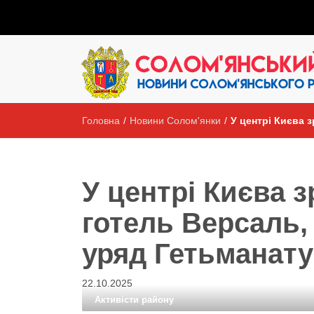
Головна
/
Новини Солом'янки
/
У центрі Києва 
У центрі Києва 
готель Версаль,
уряд Гетьманату
22.10.2025
Активісти району