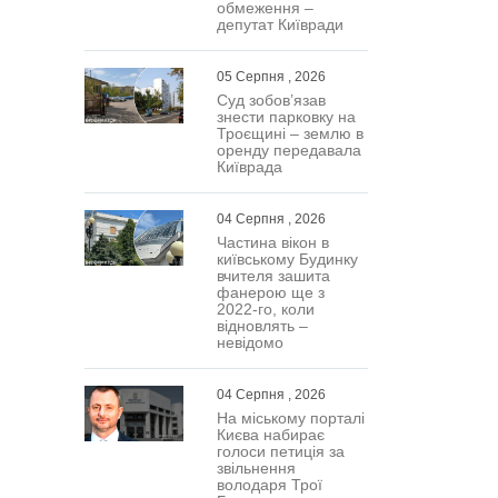
обмеження –
депутат Київради
05 Серпня , 2026
Суд зобов’язав
знести парковку на
Троєщині – землю в
оренду передавала
Київрада
04 Серпня , 2026
Частина вікон в
київському Будинку
вчителя зашита
фанерою ще з
2022-го, коли
відновлять –
невідомо
04 Серпня , 2026
На міському порталі
Києва набирає
голоси петиція за
звільнення
володаря Трої