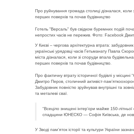
Про руйнування громада столиці дізналася, коли з
перших поверхів та почав будівництво
Готель "Версаль" був свідком буремних подій почат
непростих часів не пережив. Фото: Facebook Дми
У Києві – чергова архітектурна втрата: забудовни
українські урядовці часів Гетьманату Павла Скор
міста дізналася, коли зі споруди впала будівельна
перших поверхів та почав будівництво.
Про фактичну втрату історичної будівлі у місцині 
Дмитро Перов, столичний активіст-пам’яткоохорон
Забудовник повністю зруйнував внутрішні та зовніш
та металеві сваї.
“Всеціло знищені інтерʼєри майже 150-літньої 
спадщини ЮНЕСКО — Софія Київська, де нове б
У Зводі памʼяток історії та культури України заз