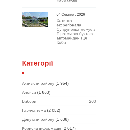
Бахматова
04 Серпня , 2026
Хатинка
ексрегіонала
Супруненка межує з
Піратською бухтою
автомайданівця
Коби
Категорії
Активісти району
(1 954)
Анонси
(1 863)
Вибори
200
Гаряча тема
(2 052)
Депутати району
(1 638)
Корисна інформація
(2 017)