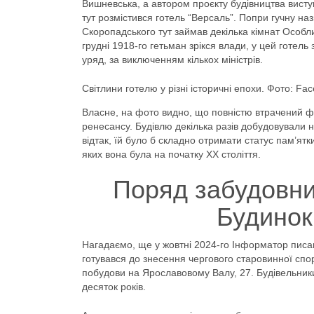
Вишневська, а автором проєкту будівництва виступ
тут розмістився готель “Версаль”. Попри гучну на
Скоропадського тут займав декілька кімнат Особл
грудні 1918-го гетьман зрікся влади, у цей готел
уряд, за виключенням кількох міністрів.
Світлини готелю у різні історичні епохи. Фото: F
Власне, на фото видно, що повністю втрачений фа
ренесансу. Будівлю декілька разів добудовували 
відтак, їй було б складно отримати статус пам’ятки
яких вона була на початку ХХ століття.
Поряд забудовни
Будинок
Нагадаємо, ще у жовтні 2024-го Інформатор писав 
готувався до знесення чергового старовинної спо
побудови на Ярославовому Валу, 27. Будівельники 
десяток років.