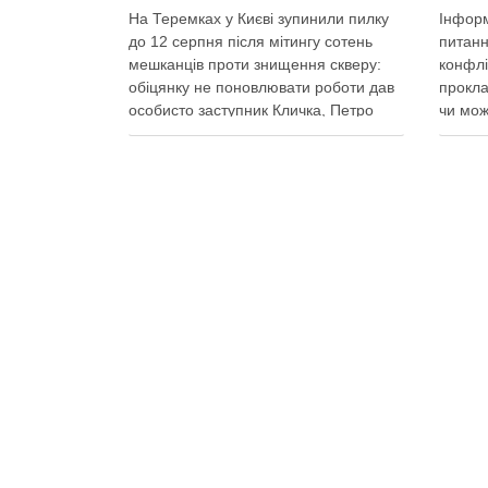
На Теремках у Києві зупинили пилку
Інформ
до 12 серпня після мітингу сотень
питанн
мешканців проти знищення скверу:
конфлі
обіцянку не поновлювати роботи дав
прокла
особисто заступник Кличка, Петро
чи мож
Пантелеєв, що прибув налагодити
цьому 
комунікацію Вирубку дерев на
почали
Теремках призупинили, втім, чи
значит
вдасться зберегти ту частину
Зранку
озеленення, що лишилася, – поки
на Тер
невідомо На Теремках у …
Поділ
Поділитися у соцмережах: