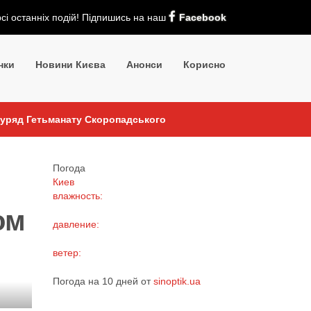
рсі останніх подій! Підпишись на наш
Facebook
нки
Новини Києва
Анонси
Корисно
 уряд Гетьманату Скоропадського
Погода
Киев
влажность:
ом
давление:
ветер:
Погода на 10 дней от
sinoptik.ua