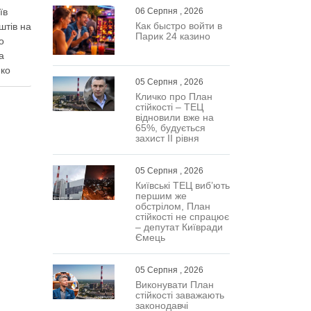
їв
06 Серпня , 2026
Как быстро войти в
штів на
Парик 24 казино
о
а
нко
05 Серпня , 2026
Кличко про План
стійкості – ТЕЦ
охи
відновили вже на
65%, будується
вами,
захист ІІ рівня
ну …
05 Серпня , 2026
Київські ТЕЦ виб’ють
першим же
обстрілом, План
стійкості не спрацює
– депутат Київради
Ємець
05 Серпня , 2026
Виконувати План
стійкості заважають
законодавчі