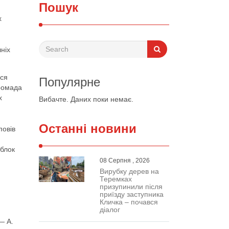
Пошук
х
ніх
ися
Популярне
громада
х
Вибачте. Даних поки немає.
Останні новини
повів
.
облок
08 Серпня , 2026
Вирубку дерев на
Теремках
призупинили після
приїзду заступника
Кличка – почався
діалог
— А.