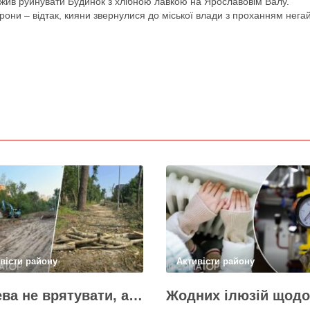
жив руйнувати Будинок з хлібною лавкою на Ярославовім Валу.
рони – відтак, кияни звернулися до міської влади з проханням нега
вісти району
Активісти району
Дерева не врятувати, але знайти й покарати винних треба – головні питання і висновки з конфлікту на Теремках