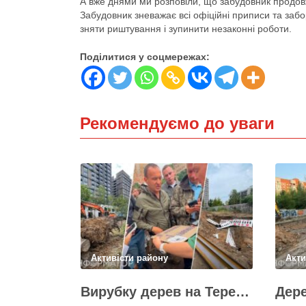
А вже днями ми розповіли, що забудовник продов
Забудовник зневажає всі офіційні приписи та забо
зняти риштування і зупинити незаконні роботи.
Поділитися у соцмережах:
Рекомендуємо до уваги
Активісти району
Акти
Вирубку дерев на Теремках призупинили після приїзду заступника Кличка – почався діалог