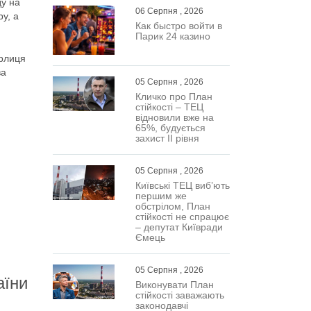
ду на
06 Серпня , 2026
у, а
Как быстро войти в
Парик 24 казино
ирлиця
ва
05 Серпня , 2026
Кличко про План
стійкості – ТЕЦ
відновили вже на
65%, будується
захист ІІ рівня
05 Серпня , 2026
Київські ТЕЦ виб’ють
першим же
обстрілом, План
стійкості не спрацює
– депутат Київради
Ємець
05 Серпня , 2026
аїни
Виконувати План
стійкості заважають
законодавчі