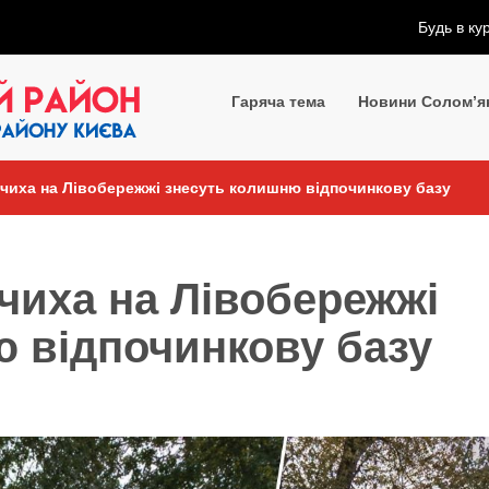
Будь в ку
Гаряча тема
Новини Солом’я
чиха на Лівобережжі знесуть колишню відпочинкову базу
чиха на Лівобережжі
 відпочинкову базу