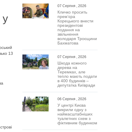
07 Серпня , 2026
Кличко просить
 у
прем’єра
Корецького внести
президентові
подання на
звільнення
володаря Троєщини
Бахматова
арський
ько 13
07 Серпня , 2026
Шкода кожного
дерева на
Теремках, але
тепло мають подати
в 400 будинків –
за
депутатка Київради
06 Серпня , 2026
У центрі Києва
викрили одну з
наймасштабніших
туалетних схем з
фіктивним будинком
строві