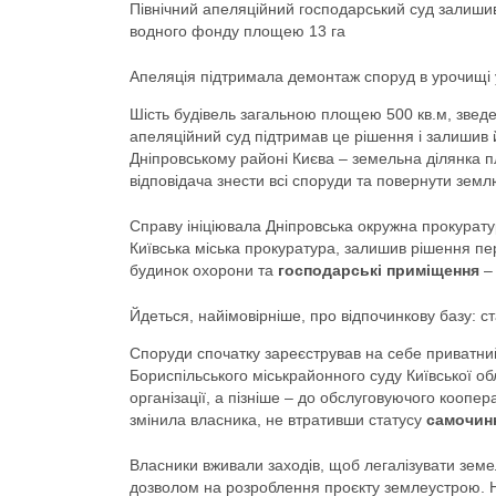
Північний апеляційний господарський суд залиши
водного фонду площею 13 га
Апеляція підтримала демонтаж споруд в урочищі у
Шість будівель загальною площею 500 кв.м, зведе
апеляційний суд підтримав це рішення і залишив 
Дніпровському районі Києва – земельна ділянка п
відповідача знести всі споруди та повернути земл
Справу ініціювала Дніпровська окружна прокуратур
Київська міська прокуратура, залишив рішення пер
будинок охорони та
господарські приміщення
– 
Йдеться, найімовірніше, про відпочинкову базу: ст
Споруди спочатку зареєстрував на себе приватний
Бориспільського міськрайонного суду Київської об
організації, а пізніше – до обслуговуючого коопер
змінила власника, не втративши статусу
самочин
Власники вживали заходів, щоб легалізувати земел
дозволом на розроблення проєкту землеустрою. Н