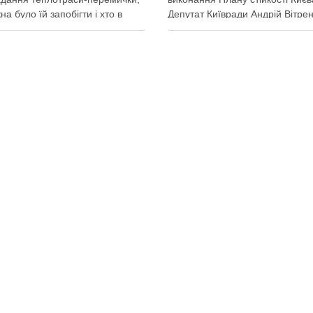
на було їй запобігти і хто в
Депутат Київради Андрій Вітре
винен Вирубка дерев триває,
заявив, що станом на 5 серпня
 й прокладати теплотрасу –
столична влада виконала План
ь, процес вже не зупинити
стійкості за видатками лише тр
 у суботу, 8 серпня 2026 року,
більше ніж на 20%. За його сло
емках у Києві почалася вже …
до старту опалювального сезо
итися у соцмережах:
Поділитися у соцмережах: