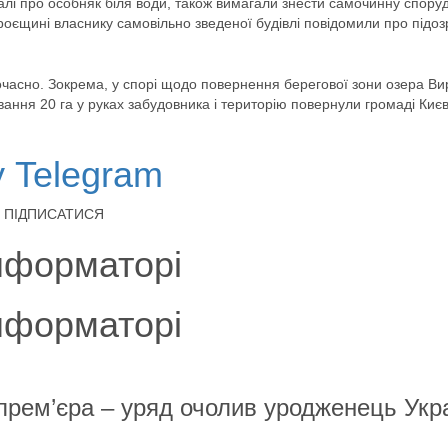
алі про особняк біля води, також вимагали знести самочинну спору
роєщині власнику самовільно зведеної будівлі повідомили про підозр
очасно. Зокрема, у спорі щодо повернення берегової зони озера В
ання 20 га у руках забудовника і територію повернули громаді Киє
у Telegram
йна ПІДПИСАТИСЯ
нформаторі
нформаторі
 прем’єра – уряд очолив уродженець Укр