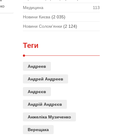
нко
Медицина
113
Новини Києва
(2 035)
охи
Новини Солом'янки
(2 124)
вами,
ну …
Теги
Андреев
Андрей Андреев
Андрєєв
Андрій Андрєєв
Анжеліка Музиченко
Верещака