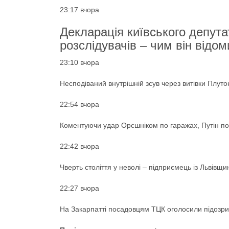
23:17 вчора
Декларація київського депута
розслідувачів – чим він відом
23:10 вчора
Несподіваний внутрішній зсув через витівки Плуто
22:54 вчора
Коментуючи удар Орєшніком по гаражах, Путін по
22:42 вчора
Чверть століття у неволі – підприємець із Львівщ
22:27 вчора
На Закарпатті посадовцям ТЦК оголосили підозри