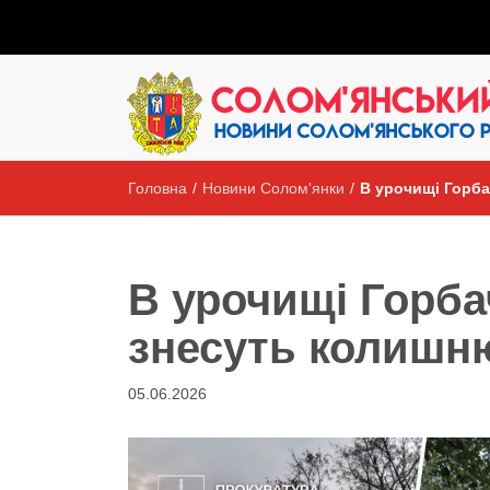
Головна
/
Новини Солом'янки
/
В урочищі Горба
В урочищі Горба
знесуть колишню
05.06.2026