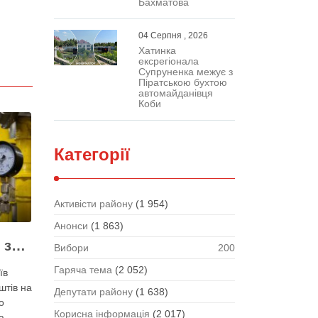
Бахматова
04 Серпня , 2026
Хатинка
ексрегіонала
Супруненка межує з
Піратською бухтою
автомайданівця
Коби
Категорії
Активісти району
(1 954)
Анонси
(1 863)
Жодних ілюзій щодо зими – у Київраді закидають, що КМДА виконала План стійкості на 20%
Вибори
200
Гаряча тема
(2 052)
їв
штів на
Депутати району
(1 638)
о
Корисна інформація
(2 017)
а