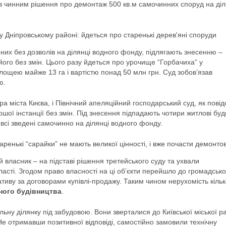
в чинним рішення про демонтаж 500 кв.м самочинних споруд на діл
 Дніпровському районі: йдеться про старенькі дерев'яні споруди
них без дозволів на ділянці водного фонду, підлягають знесенню –
його без змін. Цього разу йдеться про урочище “Горбачиха” у
лощею майже 13 га і вартістю понад 50 млн грн. Суд зобов’язав
ю.
а міста Києва, і Північний апеляційний господарський суд, як пові
шої інстанції без змін. Під знесення підпадають чотири житлові буд
всі зведені самочинно на ділянці водного фонду.
аренькі “сарайки” не мають великої цінності, і вже почасти демонто
 власник – на підставі рішення третейського суду та ухвали
ласті. Згодом право власності на ці об’єкти перейшло до громадсько
ативу за договорами купівлі-продажу. Таким чином нерухомість кільк
ного будівництва
.
ьну ділянку під забудовою. Вони зверталися до Київської міської р
е отримавши позитивної відповіді, самостійно замовили технічну