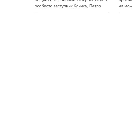
особисто заступник Кличка, Петро
чи мож
Пантелеєв, що прибув налагодити
цьому 
комунікацію Вирубку дерев на
почали
Теремках призупинили, втім, чи
значит
вдасться зберегти ту частину
Зранку
озеленення, що лишилася, – поки
на Тер
невідомо На Теремках у …
Поділ
Поділитися у соцмережах: