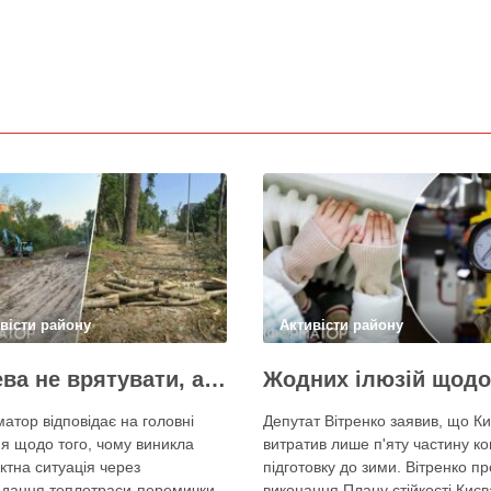
вісти району
Активісти району
Дерева не врятувати, але знайти й покарати винних треба – головні питання і висновки з конфлікту на Теремках
атор відповідає на головні
Депутат Вітренко заявив, що Ки
я щодо того, чому виникла
витратив лише п'яту частину ко
ктна ситуація через
підготовку до зими. Вітренко пр
дання теплотраси-перемички,
виконання Плану стійкості Києв