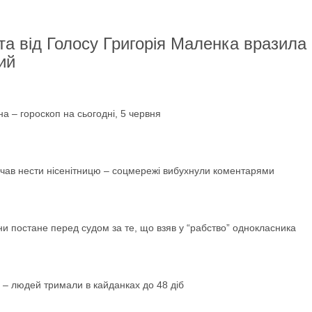
та від Голосу Григорія Маленка вразила
ий
на – гороскоп на сьогодні, 5 червня
чав нести нісенітницю – соцмережі вибухнули коментарями
ини постане перед судом за те, що взяв у “рабство” однокласника
 – людей тримали в кайданках до 48 діб