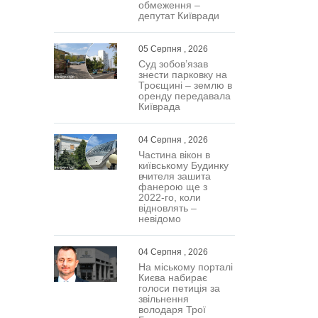
обмеження –
депутат Київради
05 Серпня , 2026
Суд зобов’язав
знести парковку на
Троєщині – землю в
оренду передавала
Київрада
04 Серпня , 2026
Частина вікон в
київському Будинку
вчителя зашита
фанерою ще з
2022-го, коли
відновлять –
невідомо
04 Серпня , 2026
На міському порталі
Києва набирає
голоси петиція за
звільнення
володаря Трої