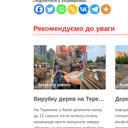
Поділитися у соцмережах:
Рекомендуємо до уваги
Активісти району
Акти
Вирубку дерев на Теремках призупинили після приїзду заступника Кличка – почався діалог
На Теремках у Києві зупинили пилку
Інформ
до 12 серпня після мітингу сотень
питанн
мешканців проти знищення скверу:
конфлі
обіцянку не поновлювати роботи дав
прокла