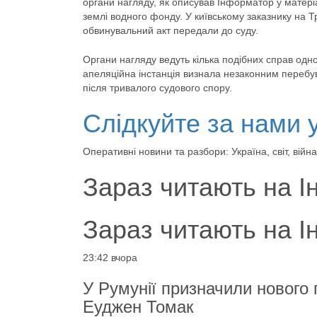
органи нагляду, як описував Інформатор у матері
землі водного фонду. У київському заказнику на Т
обвинувальний акт передали до суду.
Органи нагляду ведуть кілька подібних справ одн
апеляційна інстанція визнала незаконним перебув
після тривалого судового спору.
Слідкуйте за нами 
Оперативні новини та разбори: Україна, світ, ві
Зараз читають на І
Зараз читають на І
23:42 вчора
У Румунії призначили нового
Еуджен Томак