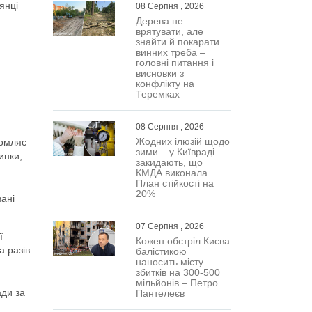
янці
08 Серпня , 2026
Дерева не
врятувати, але
знайти й покарати
винних треба –
головні питання і
висновки з
конфлікту на
Теремках
08 Серпня , 2026
Жодних ілюзій щодо
домляє
зими – у Київраді
инки,
закидають, що
КМДА виконала
План стійкості на
20%
вані
07 Серпня , 2026
ї
Кожен обстріл Києва
а разів
балістикою
наносить місту
збитків на 300-500
мільйонів – Петро
ади за
Пантелеєв