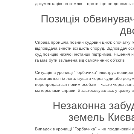
документацію на землю – проте і це не допомогло
Позиція обвинувач
дв
Справа пройшла повний судовий цикл: спочатку го
відповідача знести всі шість споруд. Відповідач 
суд позицію нижчої інстанції підтримав. Рішення 
га має бути звільнена від самочинних об’єктів.
Ситуація в урочищі “Горбачиха” ілюструє поширен
намагаються їх легалізувати через суди або доку
перепродається новим особам – часто через ланц
матеріалами справи, й застосовувалась у цьому в
Незаконна забуд
земель Києв
Випадок в урочищі “Горбачиха” – не поодинокий у