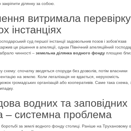
 закріпити ділянку за собою.
ення витримала перевірку
ох інстанціях
сподарський суд першої інстанції задовольнив позов і зобов’язав
оскаржив це рішення в апеляції, однак Північний апеляційний господ
набрало чинності –
земельна ділянка водного фонду
площею близ
у схему: спочатку зводяться споруди без дозволів, потім власники
ментацію на землю. Коли легалізація не вдається, нерухомість
южок громадських організацій або кооперативів. Саме така схема, 
ипадку.
ова водних та заповідних
а – системна проблема
 боротьбі за землі водного фонду столиці. Раніше на Трухановому о