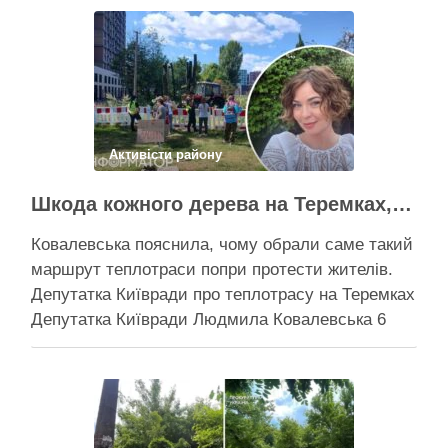
Активісти району
Шкода кожного дерева на Теремках, але тепло мають подати в 400 будинків – депутатка Київради
Ковалевська пояснила, чому обрали саме такий
маршрут теплотраси попри протести жителів.
Депутатка Київради про теплотрасу на Теремках
Депутатка Київради Людмила Ковалевська 6
серпня прокоментувала конфлікт навколо
прокладання теплотраси біля ТРЦ “Республіка”
на Теремках, заявивши, що розуміє обурення
жителів через вирубку дерев, але наполягає на
необхідності забезпечити теплом понад 400