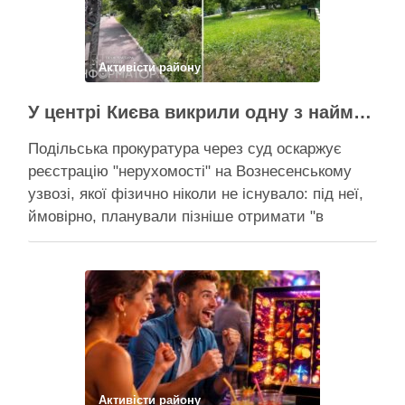
будинків. …
Поділитися у соцмережах:
Активісти району
У центрі Києва викрили одну з наймасштабніших туалетних схем з фіктивним будинком
Подільська прокуратура через суд оскаржує
реєстрацію "нерухомості" на Вознесенському
узвозі, якої фізично ніколи не існувало: під неї,
ймовірно, планували пізніше отримати "в
обслуговування" земельну ділянку Прокуратура
через суд скасовує право на фіктивну будівлю,
за допомогою якої ділки, ймовірно, планували
забудувати зелені схили Подільська окружна
прокуратура міста Києва подала до суду …
Поділитися у соцмережах:
Активісти району