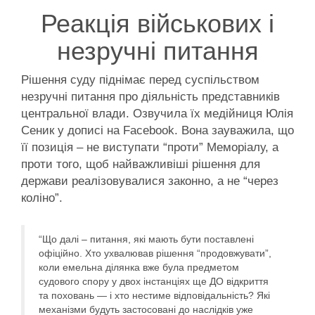
Реакція військових і
незручні питання
Рішення суду піднімає перед суспільством
незручні питання про діяльність представників
центральної влади. Озвучила їх медійниця Юлія
Сеник у дописі на Facebook. Вона зауважила, що
її позиція – не виступати “проти” Меморіалу, а
проти того, щоб найважливіші рішення для
держави реалізовувалися законно, а не “через
коліно”.
“Що далі – питання, які мають бути поставлені
офіційно. Хто ухвалював рішення “продовжувати”,
коли емельна ділянка вже була предметом
судового спору у двох інстанціях ще ДО відкриття
та поховань — і хто нестиме відповідальність? Які
механізми будуть застосовані до наслідків уже