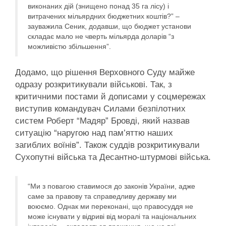
виконаних дій (знищено понад 35 га лісу) і
витрачених мільярдних бюджетних коштів?” –
зауважила Сеник, додавши, що бюджет установи
складає мало не чверть мільярда доларів “з
можливістю збільшення”.
Додамо, що рішення Верховного Суду майже
одразу розкритикували військові. Так, з
критичними постами й дописами у соцмережах
виступив командувач Силами безпілотних
систем Роберт “Мадяр” Бровді, який назвав
ситуацію “наругою над пам’яттю наших
загиблих воїнів”. Також суддів розкритикували
Сухопутні війська та Десантно-штурмові війська.
“Ми з повагою ставимося до законів України, адже
саме за правову та справедливу державу ми
воюємо. Однак ми переконані, що правосуддя не
може існувати у відриві від моралі та національних