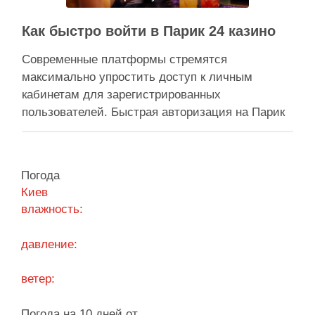
Как быстро войти в Парик 24 казино
Современные платформы стремятся
максимально упростить доступ к личным
кабинетам для зарегистрированных
пользователей. Быстрая авторизация на Парик
24 казино позволяет клиентам мгновенно
вернуться к любимым развлечениям и
управлению своим игровым счетом. Безопасная
Погода
система авторизации надежно защищает
Киев
персональные данные, сохраняя высокую
влажность:
скорость обработки запросов при каждом входе.
Процесс входа оптимизирован под любые …
давление:
Поділитися у соцмережах:
ветер:
Погода на 10 дней от