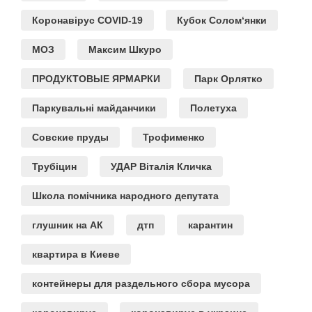
Коронавірус COVID-19
Кубок Солом‘янки
МОЗ
Максим Шкуро
ПРОДУКТОВЫЕ ЯРМАРКИ
Парк Орлятко
Паркувальні майданчики
Полетуха
Совские пруды
Трофименко
Трубіцин
УДАР Віталія Кличка
Школа помічника народного депутата
глушник на АК
дтп
карантин
квартира в Киеве
контейнеры для раздельного сбора мусора