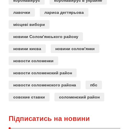
коронавирус
коронавирус в украине
лавочки
лариса дегтярьова
місцеві вибори
новини Солом’янського району
новини києва
новини солом’янки
новости соломенки
новости соломенский район
новости соломенского района
пбс
совские ставки
соломенский район
Підписатись на новини