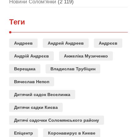
Новини Солом'янки
(2 119)
Теги
Андреев
Андрей Андреев
Андрєєв
Андрій Андрєєв
Анжеліка Музиченко
Верещака
Владислав Трубіцин
Вячеслав Непоп
Дитячий садок Веселинка
Дитячи садки Києва
Дитячі садочки Соломянського району
Епіцентр
Коронавирус в Киеве