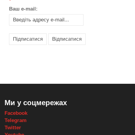
Ваш e-mail:
,
,
,
,
масло texaco
масла и смазки
оборудование для провайдеров
телеком оборудование
запчасти для автобусов
Ми у соцмережах
Facebook
Telegram
Twitter
Youtube