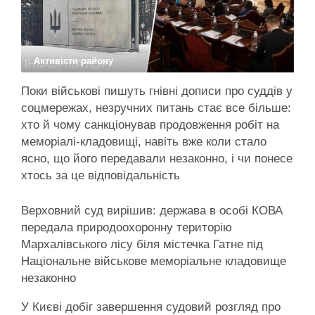
Активісти району
Поки військові пишуть гнівні дописи про суддів у
соцмережах, незручних питань стає все більше:
хто й чому санкціонував продовження робіт на
меморіалі-кладовищі, навіть вже коли стало
ясно, що його передавали незаконно, і чи понесе
хтось за це відповідальність
Верховний суд вирішив: держава в особі КОВА
передала природоохоронну територію
Мархалівського лісу біля містечка Гатне під
Національне військове меморіальне кладовище
незаконно
У Києві добіг завершення судовий розгляд про