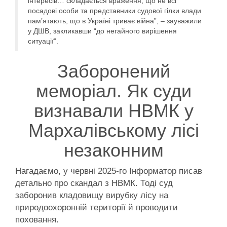
інтересів… складається враження, що не всі
посадові особи та представники судової гілки влади
пам’ятають, що в Україні триває війна”, – зауважили
у ДШВ, закликавши “до негайного вирішення
ситуації”.
Заборонений
меморіал. Як суди
визнавали НВМК у
Мархалівському лісі
незаконним
Нагадаємо, у червні 2025-го Інформатор писав
детально про скандал з НВМК. Тоді суд
заборонив кладовищу вирубку лісу на
природоохоронній території й проводити
поховання.