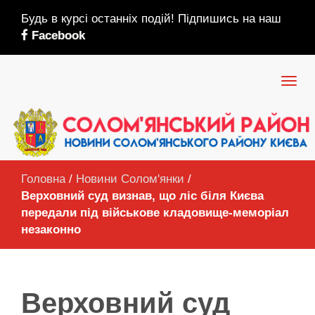
Будь в курсі останніх подій! Підпишись на наш
Facebook
Головна
/
Новини Солом'янки
/
Верховний суд визнав, що ліс біля Києва
передали під військове кладовище-меморіал
незаконно
Верховний суд