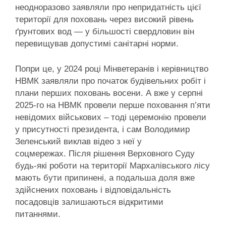
неодноразово заявляли про непридатність цієї
території для поховань через високий рівень
ґрунтових вод — у більшості свердловин він
перевищував допустимі санітарні норми.
Попри це, у 2024 році Мінветеранів і керівництво
НВМК заявляли про початок будівельних робіт і
плани перших поховань восени. А вже у серпні
2025-го на НВМК провели перше поховання п’яти
невідомих військових – тоді церемонію провели
у присутності президента, і сам Володимир
Зеленський виклав відео з неї у
соцмережах. Після рішення Верховного Суду
будь-які роботи на території Мархалівського лісу
мають бути припинені, а подальша доля вже
здійснених поховань і відповідальність
посадовців залишаються відкритими
питаннями.