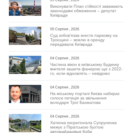
Виконувати План стійкості заважають
законодавчі обмеження – депутат
Київради
05 Серпня , 2026
Суд зобов’язав знести парковку на
Троєщині – землю в оренду
передавала Київрада
04 Серпня , 2026
Частина вікон в київському Будинку
вчителя зашита фанерою ще з 2022-
го, коли відновлять – невідомо
04 Серпня , 2026
На міському порталі Києва набирає
голоси петиція за звільнення
володаря Трої Бахматова
04 Серпня , 2026
Хатинка ексрегіонала Супруненка
межує з Піратською бухтою
автомайданівця Коби