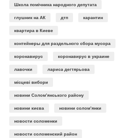
Школа помічника народного депутата
глушник на АК
дтп
карантин
квартира в Киеве
контейнеры для раздельного сбора мусора
коронавирус
коронавирус в украине
лавочки
лариса дегтярьова
місцеві вибори
новини Солом’янського району
новини києва
новини солом’янки
новости соломенки
новости соломенский район