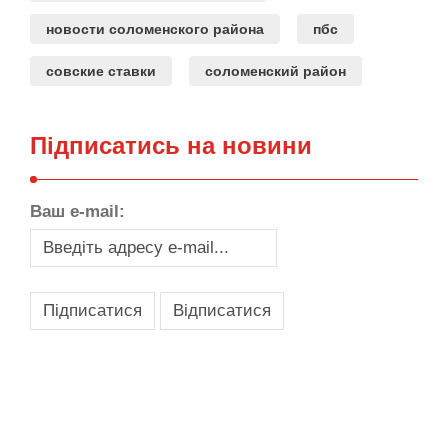
новости соломенского района
пбс
совские ставки
соломенский район
Підписатись на новини
Ваш e-mail:
,
,
,
,
масло texaco
масла и смазки
оборудование для провайдеров
телеком оборудование
запчасти для автобусов