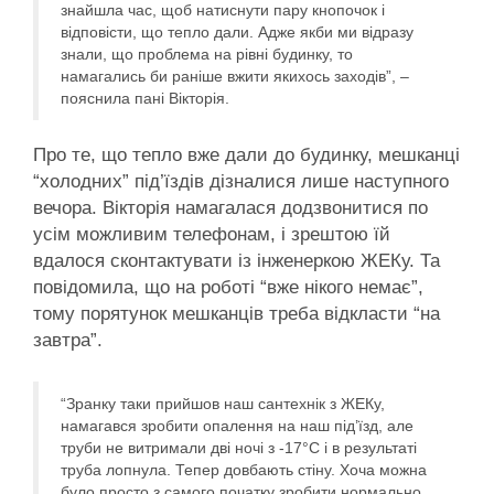
знайшла час, щоб натиснути пару кнопочок і
відповісти, що тепло дали. Адже якби ми відразу
знали, що проблема на рівні будинку, то
намагались би раніше вжити якихось заходів”, –
пояснила пані Вікторія.
Про те, що тепло вже дали до будинку, мешканці
“холодних” під’їздів дізналися лише наступного
вечора. Вікторія намагалася додзвонитися по
усім можливим телефонам, і зрештою їй
вдалося сконтактувати із інженеркою ЖЕКу. Та
повідомила, що на роботі “вже нікого немає”,
тому порятунок мешканців треба відкласти “на
завтра”.
“Зранку таки прийшов наш сантехнік з ЖЕКу,
намагався зробити опалення на наш під’їзд, але
труби не витримали дві ночі з -17°С і в результаті
труба лопнула. Тепер довбають стіну. Хоча можна
було просто з самого початку зробити нормально.