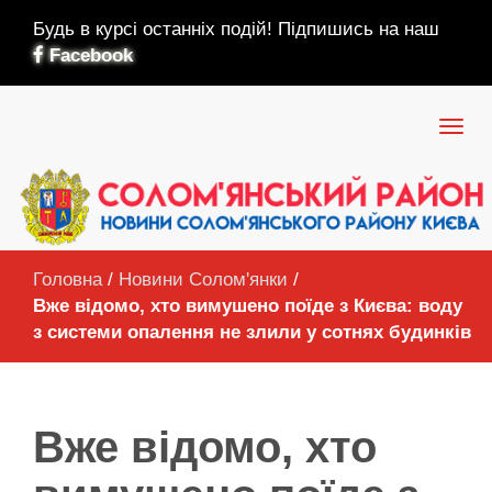
Будь в курсі останніх подій! Підпишись на наш
Facebook
Головна
/
Новини Солом'янки
/
Вже відомо, хто вимушено поїде з Києва: воду
з системи опалення не злили у сотнях будинків
Вже відомо, хто