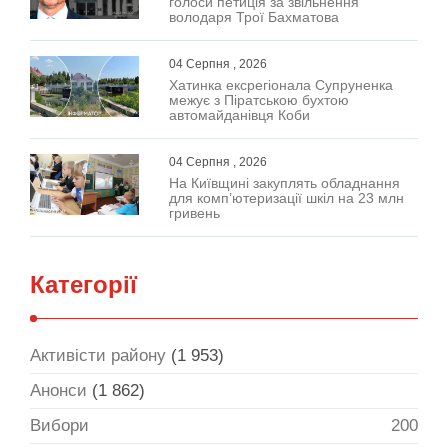
голоси петиція за звільнення
володаря Трої Бахматова
04 Серпня , 2026
Хатинка ексрегіонала Супруненка
межує з Піратською бухтою
автомайданівця Коби
04 Серпня , 2026
На Київщині закуплять обладнання
для комп’ютеризації шкіл на 23 млн
гривень
Категорії
Активісти району
(1 953)
Анонси
(1 862)
Вибори
200