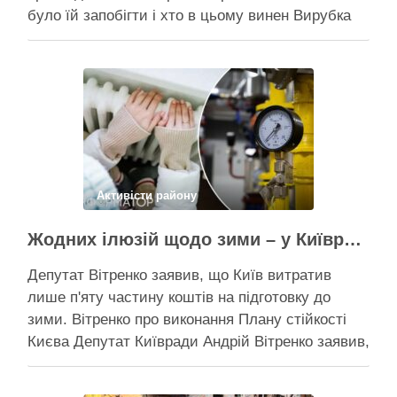
було їй запобігти і хто в цьому винен Вирубка
дерев триває, почали й прокладати теплотрасу
– значить, процес вже не зупинити Зранку у
суботу, 8 серпня 2026 року, на Теремках у Києві
почалася вже …
Поділитися у соцмережах:
Активісти району
Жодних ілюзій щодо зими – у Київраді закидають, що КМДА виконала План стійкості на 20%
Депутат Вітренко заявив, що Київ витратив
лише п'яту частину коштів на підготовку до
зими. Вітренко про виконання Плану стійкості
Києва Депутат Київради Андрій Вітренко заявив,
що станом на 5 серпня столична влада
виконала План стійкості за видатками лише