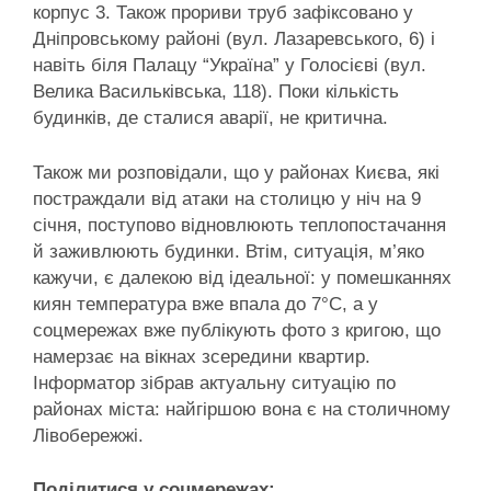
корпус 3. Також прориви труб зафіксовано у
Дніпровському районі (вул. Лазаревського, 6) і
навіть біля Палацу “Україна” у Голосієві (вул.
Велика Васильківська, 118). Поки кількість
будинків, де сталися аварії, не критична.
Також ми розповідали, що у районах Києва, які
постраждали від атаки на столицю у ніч на 9
січня, поступово відновлюють теплопостачання
й заживлюють будинки. Втім, ситуація, м’яко
кажучи, є далекою від ідеальної: у помешканнях
киян температура вже впала до 7°С, а у
соцмережах вже публікують фото з кригою, що
намерзає на вікнах зсередини квартир.
Інформатор зібрав актуальну ситуацію по
районах міста: найгіршою вона є на столичному
Лівобережжі.
Поділитися у соцмережах: