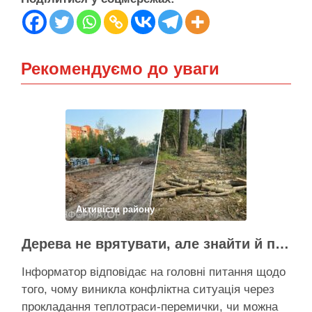
Рекомендуємо до уваги
Активісти району
Дерева не врятувати, але знайти й покарати винних треба – головні питання і висновки з конфлікту на Теремках
Інформатор відповідає на головні питання щодо
того, чому виникла конфліктна ситуація через
прокладання теплотраси-перемички, чи можна