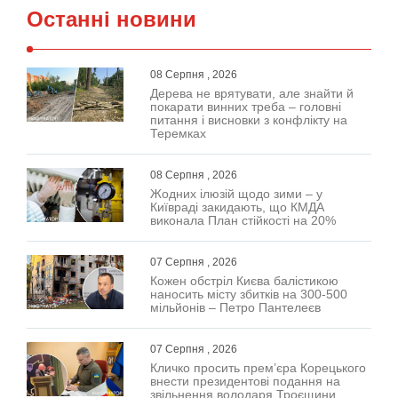
Останні новини
08 Серпня , 2026
Дерева не врятувати, але знайти й
покарати винних треба – головні
питання і висновки з конфлікту на
Теремках
08 Серпня , 2026
Жодних ілюзій щодо зими – у
Київраді закидають, що КМДА
виконала План стійкості на 20%
07 Серпня , 2026
Кожен обстріл Києва балістикою
наносить місту збитків на 300-500
мільйонів – Петро Пантелеєв
07 Серпня , 2026
Кличко просить прем’єра Корецького
внести президентові подання на
звільнення володаря Троєщини