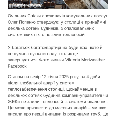
Активісти району
Очільник Спілки споживачів комунальних послуг
Олег Попенко стверджує: у столиці є принаймні
декілька сотень будинків, з опалювальних
систем яких ніхто не злив теплоносій
У багатьох багатоквартирних будинках ніхто й
не думав спускати воду: ось як це
завершується. Фото киянки Viktoria Moriweather
Facebook
Станом на вечір 12 січня 2025 року, за 4 доби
після глобальної аварії у системі
теплозабезпечення столиці, щонайменше в
декількох сотнях будинків компанії-управителі чи
ЖЕКи не злили теплоносій із системи опалення.
Це може призвести до масових аварій – ми вже
писали про перші випадки із розривами труб. Це