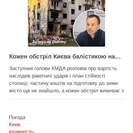
трохи більше ніж на 20%. За його словами, до
старту опалювального сезону …
Поділитися у соцмережах:
Активісти району
Кожен обстріл Києва балістикою наносить місту збитків на 300-500 мільйонів – Петро Пантелеєв
Заступник голови КМДА розповів про вартість
наслідків ракетних ударів і план стійкості
столиці: частину коштів на підготовку до зими
місто ще не знайшло, а кожен обстріл вимиває з
казни міста ще більше коштів Балістичний удар
по Києву коштує 300-500 млн, каже Пантелеєв –
при цьому деякі питання, як-от розселення
Погода
містян …
Киев
влажность: