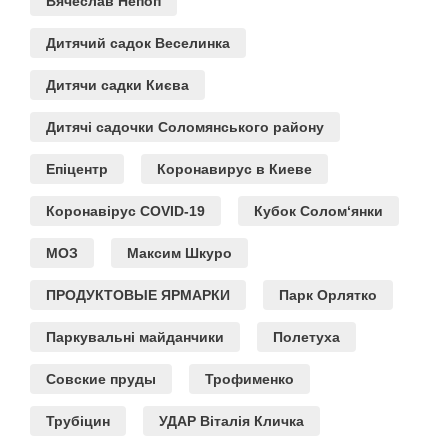
Вячеслав Непоп
Дитячий садок Веселинка
Дитячи садки Києва
Дитячі садочки Соломянського району
Епіцентр
Коронавирус в Киеве
Коронавірус COVID-19
Кубок Солом‘янки
МОЗ
Максим Шкуро
ПРОДУКТОВЫЕ ЯРМАРКИ
Парк Орлятко
Паркувальні майданчики
Полетуха
Совские пруды
Трофименко
Трубіцин
УДАР Віталія Кличка