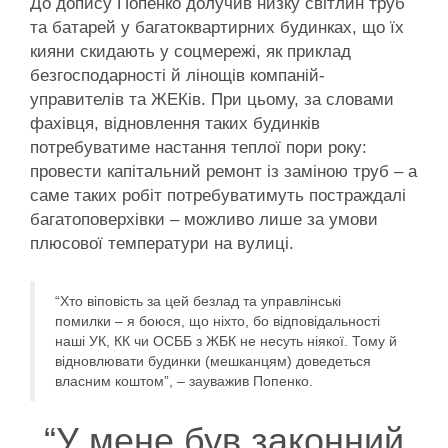
До допису Попенко долучив низку світлин труб
та батарей у багатоквартирних будинках, що їх
кияни скидають у соцмережі, як приклад
безгосподарності й лінощів компаній-
управителів та ЖЕКів. При цьому, за словами
фахівця, відновлення таких будинків
потребуватиме настання теплої пори року:
провести капітальний ремонт із заміною труб – а
саме таких робіт потребуватимуть постраждалі
багатоповерхівки – можливо лише за умови
плюсової температури на вулиці.
“Хто віповість за цей безлад та управлінські
помилки – я боюся, що ніхто, бо відповідальності
наші УК, КК чи ОСББ з ЖБК не несуть ніякої. Тому й
відновлювати будинки (мешканцям) доведеться
власним коштом”, – зауважив Попенко.
“У мене був законний