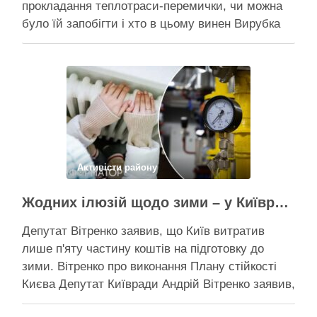
прокладання теплотраси-перемички, чи можна
було їй запобігти і хто в цьому винен Вирубка
дерев триває, почали й прокладати теплотрасу
– значить, процес вже не зупинити Зранку у
суботу, 8 серпня 2026 року, на Теремках у Києві
почалася вже …
Поділитися у соцмережах:
Активісти району
Жодних ілюзій щодо зими – у Київраді закидають, що КМДА виконала План стійкості на 20%
Депутат Вітренко заявив, що Київ витратив
лише п'яту частину коштів на підготовку до
зими. Вітренко про виконання Плану стійкості
Києва Депутат Київради Андрій Вітренко заявив,
що станом на 5 серпня столична влада