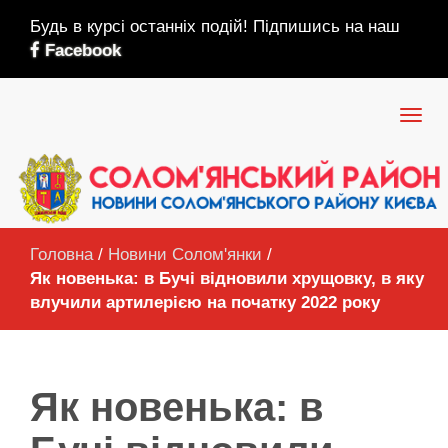
Будь в курсі останніх подій! Підпишись на наш
Facebook
Головна
/
Новини Солом'янки
/
Як новенька: в Бучі відновили хрущовку, в яку
влучили артилерією на початку 2022 року
Як новенька: в