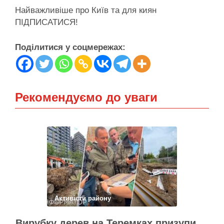
Найважливіше про Київ та для киян
ПІДПИСАТИСЯ!
Поділитися у соцмережах:
Рекомендуємо до уваги
Активісти району
Вирубку дерев на Теремках призупинили після приїзду заступника Кличка – почався діалог