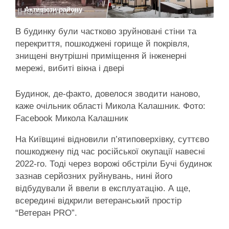
Активісти району
В будинку були частково зруйновані стіни та
перекриття, пошкоджені горище й покрівля,
знищені внутрішні приміщення й інженерні
мережі, вибиті вікна і двері
Будинок, де-факто, довелося зводити наново,
каже очільник області Микола Калашник. Фото:
Facebook Микола Калашник
На Київщині відновили п’ятиповерхівку, суттєво
пошкоджену під час російської окупації навесні
2022-го. Тоді через ворожі обстріли Бучі будинок
зазнав серйозних руйнувань, нині його
відбудували й ввели в експлуатацію. А ще,
всередині відкрили ветеранський простір
“Ветеран PRO”.