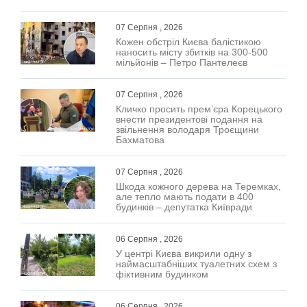
07 Серпня , 2026
Кожен обстріл Києва балістикою
наносить місту збитків на 300-500
мільйонів – Петро Пантелеєв
07 Серпня , 2026
Кличко просить прем’єра Корецького
внести президентові подання на
звільнення володаря Троєщини
Бахматова
07 Серпня , 2026
Шкода кожного дерева на Теремках,
але тепло мають подати в 400
будинків – депутатка Київради
06 Серпня , 2026
У центрі Києва викрили одну з
наймасштабніших туалетних схем з
фіктивним будинком
06 Серпня , 2026