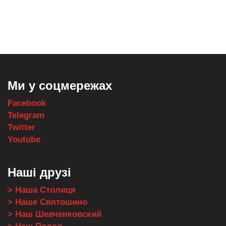
,
,
,
,
масло texaco
масла и смазки
оборудование для провайдеров
телеком оборудование
запчасти для автобусов
Ми у соцмережах
Facebook
Telegram
Twitter
Youtube
Наші друзі
> Наша Столиця
> Наше Святошино
> Наш Шевченковский