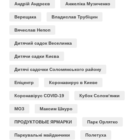
Андрій Андрєєв
Анжеліка Музиченко
Верещака
Владислав Трубіцин
Вячеслав Непоп
Дитячий садок Веселинка
Дитячи садки Києва
Дитячі садочки Соломянського району
Епіцентр
Коронавирус в Киеве
Коронавірус COVID-19
Кубок Солом‘янки
МОЗ
Максим Шкуро
ПРОДУКТОВЫЕ ЯРМАРКИ
Парк Орлятко
Паркувальні майданчики
Полетуха