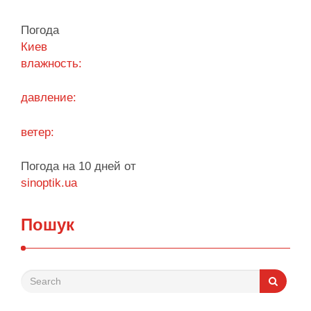
виконала План стійкості за видатками лише
трохи більше ніж на 20%. За його словами, до
Погода
старту опалювального сезону …
Киев
влажность:
Поділитися у соцмережах:
давление:
ветер:
Погода на 10 дней от
sinoptik.ua
Пошук