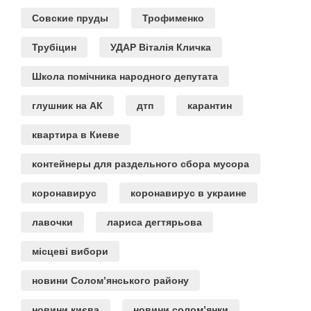
Совские пруды
Трофименко
Трубіцин
УДАР Віталія Кличка
Школа помічника народного депутата
глушник на АК
дтп
карантин
квартира в Киеве
контейнеры для раздельного сбора мусора
коронавирус
коронавирус в украине
лавочки
лариса дегтярьова
місцеві вибори
новини Солом’янського району
новини києва
новини солом’янки