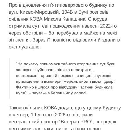
Про відновлення п’ятиповерхового будинку по
вул. Києво-Мироцькій, 104Б в Бучі розповів
очільник КОВА Микола Калашник. Споруда
отримала суттєві пошкодження навесні 2022-го
через обстріли – бо перебувала майже на межі
зіткнення. Зараз її повністю відновили й здали в
експлуатацію.
“На початку повномасштабного вторгнення тут були
частково зруйновані стіни та перекриття,
пошкоджені горище й покрівля, знищені внутрішні
приміщення й інженерні мережі, вибиті вікна і двері.
Фактично йшлося про відбудову частини будинку з
нуля”, – зауважив Калашник у дописі.
Також очільник КОВА додав, що у цьому будинку
в четвер, 19 лютого 2026-го відкрили
ветеранський простір “Ветеран PRO”, осередок
підтримки для захисників та їхніх родин.