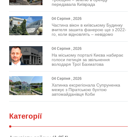
передавала Київрада
04 Серпня , 2026
Частина вікон в київському Будинку
вчителя зашита фанерою ще з 2022-
го, коли відновлять – невідомо
04 Серпня , 2026
На міському порталі Києва набирає
голоси петиція за звільнення
володаря Трої Бахматова
04 Серпня , 2026
Хатинка ексрегіонала Супруненка
межує з Піратською бухтою
автомайданівця Коби
Категорії