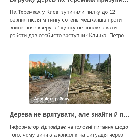
На Теремках у Києві зупинили пилку до 12
серпня після мітингу сотень мешканців проти
знищення скверу: обіцянку не поновлювати
роботи дав особисто заступник Кличка, Петро
Пантелеєв, що прибув налагодити комунікацію
Вирубку дерев на Теремках призупинили, втім,
чи вдасться зберегти ту частину озеленення,
що лишилася, – поки невідомо На Теремках у …
Поділитися у соцмережах:
Активісти району
Дерева не врятувати, але знайти й покарати винних треба – головні питання і висновки з конфлікту на Теремках
Інформатор відповідає на головні питання щодо
того, чому виникла конфліктна ситуація через