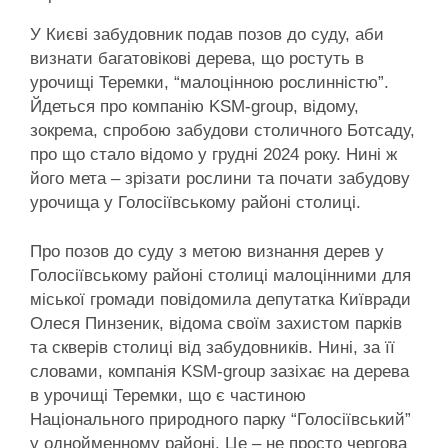
У Києві забудовник подав позов до суду, аби
визнати багатовікові дерева, що ростуть в
урочищі Теремки, “малоцінною рослинністю”.
Йдеться про компанію KSM-group, відому,
зокрема, спробою забудови столичного Ботсаду,
про що стало відомо у грудні 2024 року. Нині ж
його мета – зрізати рослини та почати забудову
урочища у Голосіївському районі столиці.
Про позов до суду з метою визнання дерев у
Голосіївському районі столиці малоцінними для
міської громади повідомила депутатка Київради
Олеся Пинзеник, відома своїм захистом парків
та скверів столиці від забудовників. Нині, за її
словами, компанія KSM-group зазіхає на дерева
в урочищі Теремки, що є частиною
Національного природного парку “Голосіївський”
у однойменному районі. Це – не просто чергова