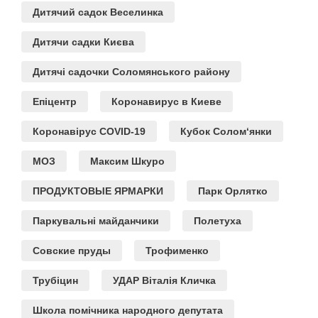
Дитячий садок Веселинка
Дитячи садки Києва
Дитячі садочки Соломянського району
Епіцентр
Коронавирус в Киеве
Коронавірус COVID-19
Кубок Солом‘янки
МОЗ
Максим Шкуро
ПРОДУКТОВЫЕ ЯРМАРКИ
Парк Орлятко
Паркувальні майданчики
Полетуха
Совские пруды
Трофименко
Трубіцин
УДАР Віталія Кличка
Школа помічника народного депутата