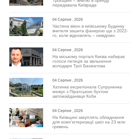
Троєщині – землю в оренду
передавала Київрада
04 Серпня , 2026
Частина вікон в київському Будинку
вчителя зашита фанерою ще з 2022-
го, коли відновлять – невідомо
04 Серпня , 2026
На міському порталі Києва набирає
голоси петиція за звільнення
володаря Трої Бахматова
04 Серпня , 2026
Хатинка ексрегіонала Супруненка
межує з Піратською бухтою
автомайданівця Коби
04 Серпня , 2026
На Київщині закуплять обладнання
для комп’ютеризації шкіл на 23 млн
гривень