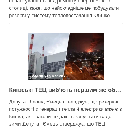
фінансування та хід ремонту енергооб'єктів
столиці, каже, що найскладніше це побудувати
резервну систему теплопостачання Кличко
розповів про виконання Плану стійкості Києва на
засіданні РНБО Київ уже виконав ремонт
пошкоджених енергооб’єктів на 65%, а на
потреби Плану стійкості столиця залучила
понад 10 млрд грн, …
Поділитися у соцмережах:
Активісти району
Київські ТЕЦ виб’ють першим же обстрілом, План стійкості не спрацює – депутат Київради Ємець
Депутат Леонід Ємець стверджує, що резервні
потужності з генерації тепла й електрики вже є в
Києва, але закони не дають запустити їх до
зими Депутат Ємець стверджує, що ТЕЦ
можуть бути знищені першим же ракетним