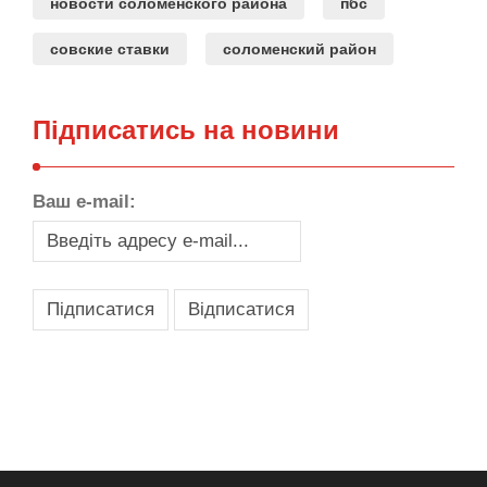
новости соломенского района
пбс
совские ставки
соломенский район
Підписатись на новини
Ваш e-mail:
,
,
,
,
масло texaco
масла и смазки
оборудование для провайдеров
телеком оборудование
запчасти для автобусов