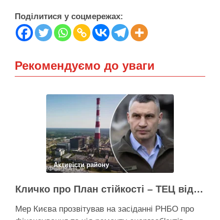
Поділитися у соцмережах:
Рекомендуємо до уваги
Активісти району
Кличко про План стійкості – ТЕЦ відновили вже на 65%, будується захист ІІ рівня
Мер Києва прозвітував на засіданні РНБО про