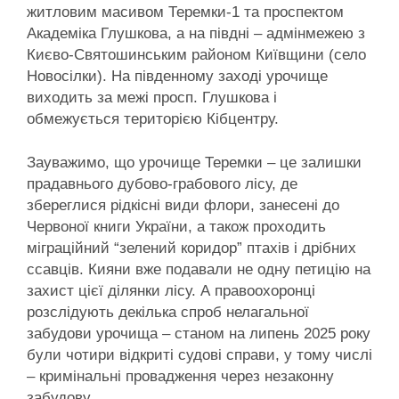
житловим масивом Теремки-1 та проспектом
Академіка Глушкова, а на півдні – адмінмежею з
Києво-Святошинським районом Київщини (село
Новосілки). На південному заході урочище
виходить за межі просп. Глушкова і
обмежується територією Кібцентру.
Зауважимо, що урочище Теремки – це залишки
прадавнього дубово-грабового лісу, де
збереглися рідкісні види флори, занесені до
Червоної книги України, а також проходить
міграційний “зелений коридор” птахів і дрібних
ссавців. Кияни вже подавали не одну петицію на
захист цієї ділянки лісу. А правоохоронці
розслідують декілька спроб нелагальної
забудови урочища – станом на липень 2025 року
були чотири відкриті судові справи, у тому числі
– кримінальні провадження через незаконну
забудову.