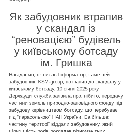
Як забудовник втрапив
у скандал із
“реновацією” будівель
у київському ботсаду
ім. Гришка
Нагадаємо, як писав Інформатор, саме цей
забудовник, KSM-group, потрапив до скандалу у
київському ботсаду. 10 січня 2025 року
Держаудитслужба заявила про, нібито, передачу
частини земель природно-заповідного фонду під
забудову керівництвом ботсаду, що перебуває
під “парасолькою” НАН України. Ба більше:
частину території віддали забудовнику, який
цілих шість років докладав різноманітних