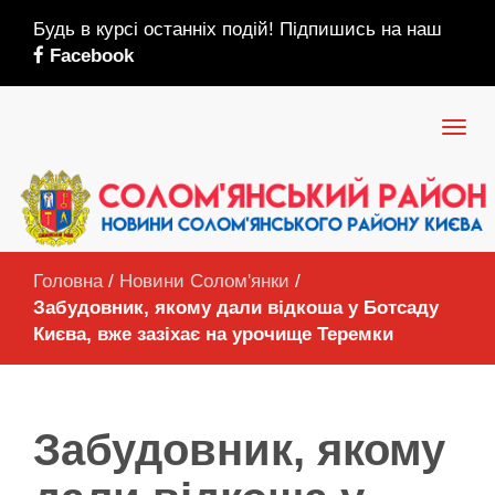
Будь в курсі останніх подій! Підпишись на наш
Facebook
Головна
/
Новини Солом'янки
/
Забудовник, якому дали відкоша у Ботсаду
Києва, вже зазіхає на урочище Теремки
Забудовник, якому