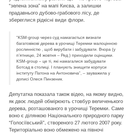
“зелена зона” на мапі Києва, а залишки
прадавнього дубово-грабового лісу, де
збереглися рідкісні види флори.
“KSM-group через суд намагається визнати
багатовікові дерева в урочищі Теремки малоцінною
рослинністю , щоб вирубати і забудувати. Вчора (у
п’ятницю, 24 жовтня – Ред.) приходили оцінщики.
KSM-group – це ті, які намагалися забудувати
Ботсад в столиці. І планують знищити корпуси
інституту Патона на Антоновича”, – зауважила у
дописі Олеся Пинзеник.
Депутатка показала також відео, на якому видно,
як двоє людей обмірюють стовбур величенького
дерева, розташованого в урочищі Теремки. Саме
воно є ділянкою Національного природного парку
“Голосіївський”, створеного 27 лютого 2007 року.
Територіально воно обмежено на півночі