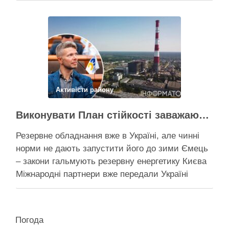
ударом, тоді Києву знадобиться резервна
генерація тепла, але ввести її в експлуатацію
швидко не вийде …
Поділитися у соцмережах:
Активісти району
Виконувати План стійкості заважають законодавчі обмеження – депутат Київради
Резервне обладнання вже в Україні, але чинні
норми не дають запустити його до зими Ємець
– закони гальмують резервну енергетику Києва
Міжнародні партнери вже передали Україні
обладнання для резервного енергозабезпечення
Києва, однак ввести його в експлуатацію
заважають чинні законодавчі процедури. Про це
Погода
4 серпня заявив депутат Київської міської ради