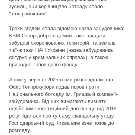
зусиль, аби керівництво ботсаду стало
“зговірливішим”.
Трохи згодом стала відомою назва забудовника:
KSM-Group добре відомий саме завдяки
забудові охоронюваних територій, та земель
тієї-ж таки НАН України (назва забудовника
фігурує у кримінальних справах), а також
природно-заповідного фонду.
А вже у вересні 2025-го ми розповідали, що
Офіс Генпрокурора подав позов проти
Національного ботсаду ім. Гришка й компанії-
забудовника. Від них вимагають визнати
недійсним інвестиційний договір ще від 2018
року: йдеться про ту саму скандальну угоду.
Господарський суд Києва вже взяв позов до
розгляду.