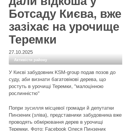
дали відкоша у
Ботсаду Києва, вже
зазіхає на урочище
Теремки
27.10.2025
Активісти району
У Києві забудовник KSM-group подав позов до
суду, аби визнати багатовікові дерева, що
ростуть в урочищі Теремки, "малоцінною
рослинністю"
Попри зусилля місцевої громади й депутатки
Пинзеник (зліва), представники забудовника вже
проводять обмірювання дерев в урочищі
Теремки. Фото: Facebook Олеся Пинзеник