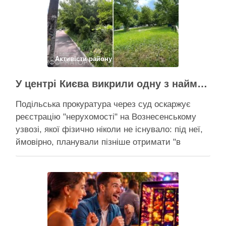
жителів через вирубку дерев, але наполягає на
необхідності забезпечити теплом понад 400
будинків. …
Поділитися у соцмережах:
Активісти району
У центрі Києва викрили одну з наймасштабніших туалетних схем з фіктивним будинком
Подільська прокуратура через суд оскаржує
реєстрацію "нерухомості" на Вознесенському
узвозі, якої фізично ніколи не існувало: під неї,
ймовірно, планували пізніше отримати "в
обслуговування" земельну ділянку Прокуратура
через суд скасовує право на фіктивну будівлю,
за допомогою якої ділки, ймовірно, планували
забудувати зелені схили Подільська окружна
прокуратура міста Києва подала до суду …