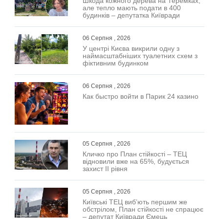
Шкода кожного дерева на Теремках,
але тепло мають подати в 400
будинків – депутатка Київради
06 Серпня , 2026
У центрі Києва викрили одну з
наймасштабніших туалетних схем з
фіктивним будинком
06 Серпня , 2026
Как быстро войти в Парик 24 казино
05 Серпня , 2026
Кличко про План стійкості – ТЕЦ
відновили вже на 65%, будується
захист ІІ рівня
05 Серпня , 2026
Київські ТЕЦ виб’ють першим же
обстрілом, План стійкості не спрацює
– депутат Київради Ємець