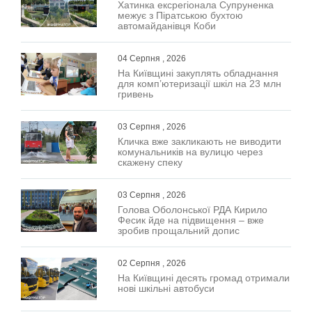
Хатинка ексрегіонала Супруненка
межує з Піратською бухтою
автомайданівця Коби
04 Серпня , 2026
На Київщині закуплять обладнання
для комп’ютеризації шкіл на 23 млн
гривень
03 Серпня , 2026
Кличка вже закликають не виводити
комунальників на вулицю через
скажену спеку
03 Серпня , 2026
Голова Оболонської РДА Кирило
Фесик йде на підвищення – вже
зробив прощальний допис
02 Серпня , 2026
На Київщині десять громад отримали
нові шкільні автобуси