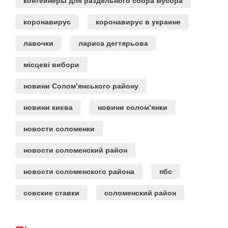
контейнеры для раздельного сбора мусора
коронавирус
коронавирус в украине
лавочки
лариса дегтярьова
місцеві вибори
новини Солом’янського району
новини києва
новини солом’янки
новости соломенки
новости соломенский район
новости соломенского района
пбс
совские ставки
соломенский район