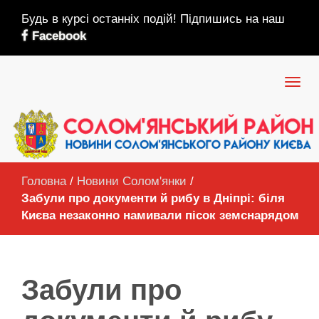
Будь в курсі останніх подій! Підпишись на наш
Facebook
Головна
/
Новини Солом'янки
/
Забули про документи й рибу в Дніпрі: біля
Києва незаконно намивали пісок земснарядом
Забули про