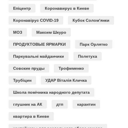
Епіцентр
Коронавирус в Киеве
Коронавірус COVID-19
Кубок Солом‘янки
МОЗ
Максим Шкуро
ПРОДУКТОВЫЕ ЯРМАРКИ
Парк Орлятко
Паркувальні майданчики
Полетуха
Совские пруды
Трофименко
Трубіцин
УДАР Віталія Кличка
Школа помічника народного депутата
глушник на АК
дтп
карантин
квартира в Киеве