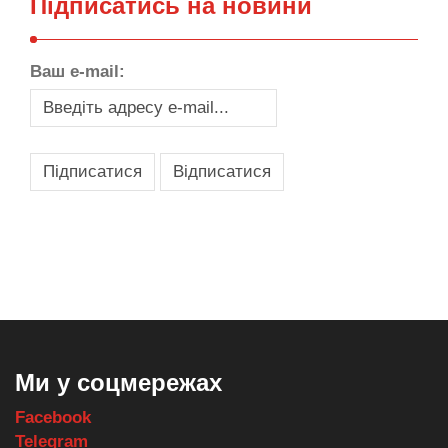
Підписатись на новини
Ваш e-mail:
,
,
,
,
масло texaco
масла и смазки
оборудование для провайдеров
телеком оборудование
запчасти для автобусов
Ми у соцмережах
Facebook
Telegram