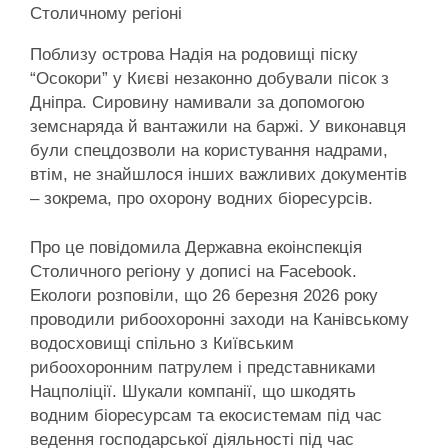
Столичному регіоні
Поблизу острова Надія на родовищі піску
“Осокори” у Києві незаконно добували пісок з
Дніпра. Сировину намивали за допомогою
земснаряда й вантажили на баржі. У виконавця
були спецдозволи на користування надрами,
втім, не знайшлося інших важливих документів
– зокрема, про охорону водних біоресурсів.
Про це повідомила Державна екоінспекція
Столичного регіону у дописі на Facebook.
Екологи розповіли, що 26 березня 2026 року
проводили рибоохоронні заходи на Канівському
водосховищі спільно з Київським
рибоохоронним патрулем і представниками
Нацполіції. Шукали компанії, що шкодять
водним біоресурсам та екосистемам під час
ведення господарської діяльності під час