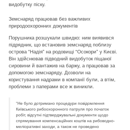
видобутку піску.
Земснаряд працював без важливих
природоохоронних документів
Порушника розшукали швидко: ним виявився
підрядник, що встановив земснаряд поблизу
острова “Надія” на родовищі “Осокори” у Києві.
Він здійснював підводний видобуток піщаної
сировини й вантажив на баржу, а працював за
допомогою земснаряду. Дозволи на
користування надрами в компанії були, а втім,
проблеми з паперами все ж виникли.
“Не було дотримано процедури повідомлення
Київського рибоохоронного патруля про початок
робіт, відсутні підтверджувальні документи щодо
спрямування компенсаційних коштів на рибоводно-
меліоративні заходи, а також не проведено