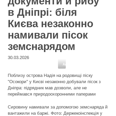
документи й рибу
в Дніпрі: біля
Києва незаконно
намивали пісок
земснарядом
30.03.2026
Активісти району
Поблизу острова Надія на родовищі піску
"Осокори" у Києві незаконно добували пісок з
Дніпра: підрядник мав дозволи, але не
переймався природоохоронними паперами
Сировину намивали за допомогою земснаряда й
вантажили на баржі. Фото: Держекоінспекція у