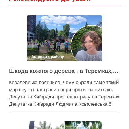
Активісти району
Шкода кожного дерева на Теремках, але тепло мають подати в 400 будинків – депутатка Київради
Ковалевська пояснила, чому обрали саме такий
маршрут теплотраси попри протести жителів.
Депутатка Київради про теплотрасу на Теремках
Депутатка Київради Людмила Ковалевська 6
серпня прокоментувала конфлікт навколо
прокладання теплотраси біля ТРЦ “Республіка”
на Теремках, заявивши, що розуміє обурення