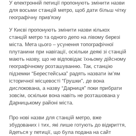
У електронній петиції пропонують змінити назви
для восьми станцій метро, щоб дати більш чітку
географічну прив'язку
У Києві пропонують змінити назви кількох
станцій метро та одного депо на лівому березі
міста. Мета цього – усунення топографічної
плутанини при навігації, оскільки деякі зі станцій
мають назву, що не відповідає їхньому дійсному
географічному розташуванню. Так, станцію
підземки “Берестейська” радять назвати ім’ям
історичної місцевості “Грушки”, де вона
дислокована, а назву “Дарниця” поки прибрати
зовсім, оскільки вона навіть не розташована у
Дарницькому районі міста.
Про нові назви для станцій метро, вже
збудованих і тих, які лише готують до відкриття,
йдеться у петиції, що була подана на сайт