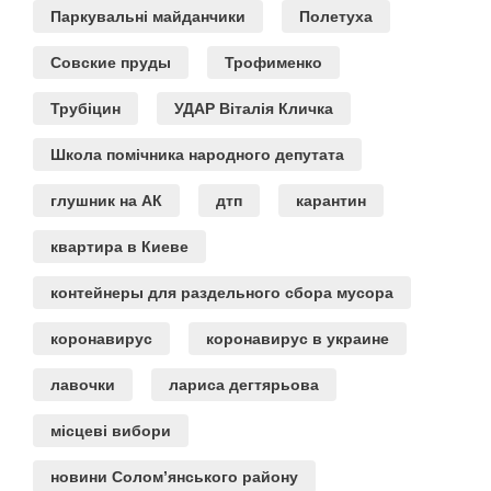
Паркувальні майданчики
Полетуха
Совские пруды
Трофименко
Трубіцин
УДАР Віталія Кличка
Школа помічника народного депутата
глушник на АК
дтп
карантин
квартира в Киеве
контейнеры для раздельного сбора мусора
коронавирус
коронавирус в украине
лавочки
лариса дегтярьова
місцеві вибори
новини Солом’янського району