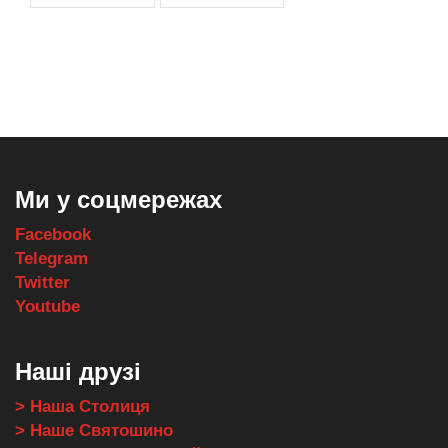
,
,
,
,
масло texaco
масла и смазки
оборудование для провайдеров
телеком оборудование
запчасти для автобусов
Ми у соцмережах
Facebook
Telegram
Twitter
Youtube
Наші друзі
> Наша Столиця
> Наше Святошино