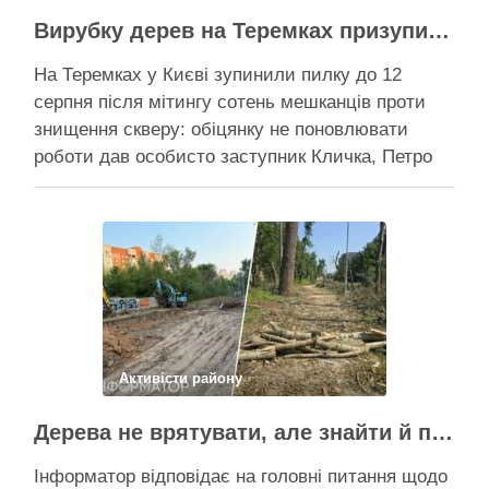
Вирубку дерев на Теремках призупинили після приїзду заступника Кличка – почався діалог
На Теремках у Києві зупинили пилку до 12
серпня після мітингу сотень мешканців проти
знищення скверу: обіцянку не поновлювати
роботи дав особисто заступник Кличка, Петро
Пантелеєв, що прибув налагодити комунікацію
Вирубку дерев на Теремках призупинили, втім,
чи вдасться зберегти ту частину озеленення,
що лишилася, – поки невідомо На Теремках у …
Поділитися у соцмережах:
Активісти району
Дерева не врятувати, але знайти й покарати винних треба – головні питання і висновки з конфлікту на Теремках
Інформатор відповідає на головні питання щодо