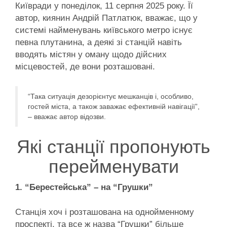
Київради у понеділок, 11 серпня 2025 року. Її
автор, киянин Андрій Патлатюк, вважає, що у
системі найменувань київського метро існує
певна плутанина, а деякі зі станцій навіть
вводять містян у оману щодо дійсних
місцевостей, де вони розташовані.
“Така ситуація дезорієнтує мешканців і, особливо,
гостей міста, а також заважає ефективній навігації”,
– вважає автор відозви.
Які станції пропонують
перейменувати
1. “Берестейська” – на “Грушки”
Станція хоч і розташована на однойменному
проспекті, та все ж назва “Грушки” більше