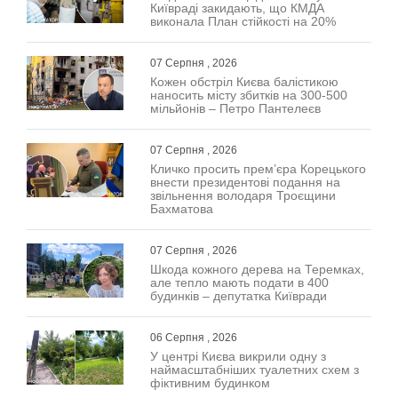
Київраді закидають, що КМДА
виконала План стійкості на 20%
07 Серпня , 2026
Кожен обстріл Києва балістикою
наносить місту збитків на 300-500
мільйонів – Петро Пантелеєв
07 Серпня , 2026
Кличко просить прем’єра Корецького
внести президентові подання на
звільнення володаря Троєщини
Бахматова
07 Серпня , 2026
Шкода кожного дерева на Теремках,
але тепло мають подати в 400
будинків – депутатка Київради
06 Серпня , 2026
У центрі Києва викрили одну з
наймасштабніших туалетних схем з
фіктивним будинком