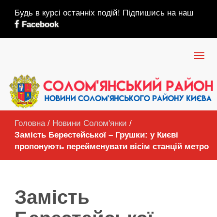
Будь в курсі останніх подій! Підпишись на наш
Facebook
Головна
/
Новини Солом'янки
/
Замість Берестейської – Грушки: у Києві
пропонують перейменувати вісім станцій метро
Замість