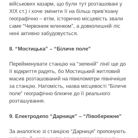
військових казарм, що були тут розташовані у
ХІХ ст.) і хоче змінити її на більш прив’язану
географічно – втім, історично місцевість звали
саме “Червоним млинком”, а довколишній ліс
нині активно забудовується.
8. “Мостицька” – “Біличе поле”
Перейменувати станцію на “зеленій” лінії ще до
її відкриття радять, бо Мостицький житловий
масив розташований на півкілометри північніше
за станцію. Натомість, назва місцевості “Біличе
поле” географічно ближче до її реального
розташування.
9. Електродепо “Дарниця” – “Лівобережне”
За аналогією зі станцією “Дарниця” пропонують