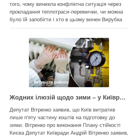
того, чому виникла конфліктна ситуація через
прокладання теплотраси-перемички, чи можна
було їй запобігти і хто в цьому винен Вирубка
дерев триває, почали й прокладати теплотрасу
– значить, процес вже не зупинити Зранку у
суботу, 8 серпня 2026 року, на Теремках у Києві
почалася вже …
Поділитися у соцмережах:
Активісти району
Жодних ілюзій щодо зими – у Київраді закидають, що КМДА виконала План стійкості на 20%
Депутат Вітренко заявив, що Київ витратив
лише п'яту частину коштів на підготовку до
зими. Вітренко про виконання Плану стійкості
Києва Депутат Київради Андрій Вітренко заявив,