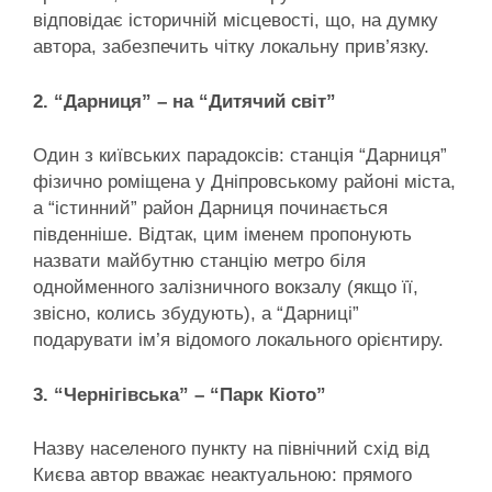
відповідає історичній місцевості, що, на думку
автора, забезпечить чітку локальну прив’язку.
2. “Дарниця” – на “Дитячий світ”
Один з київських парадоксів: станція “Дарниця”
фізично роміщена у Дніпровському районі міста,
а “істинний” район Дарниця починається
південніше. Відтак, цим іменем пропонують
назвати майбутню станцію метро біля
однойменного залізничного вокзалу (якщо її,
звісно, колись збудують), а “Дарниці”
подарувати ім’я відомого локального орієнтиру.
3. “Чернігівська” – “Парк Кіото”
Назву населеного пункту на північний схід від
Києва автор вважає неактуальною: прямого