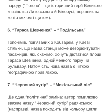
народу (“Погоня” – це історичний герб Великого
князівства Литовського й Білорусі, вершник на
коні з мечом і щитом).
6. “Тараса Шевченка” – “Подільська”
Топонімів, пов’язаних з Кобзарем, у Києві
стільки, що назва станції може дезорієнтувати
пасажирів, які, скажімо, хочуть дістатися площі
Тараса Шевченка, однойменного парку чи
бульвару. Натомість, нова назва є чіткою
географічною прив’язкою.
7. “Червоний хутір” – “Микільський ліс”
Ще одна “політична” заміна: автор помилково
вважає назву “Червоний хутір” радянською
(насправді, назва походить від кольору цегли