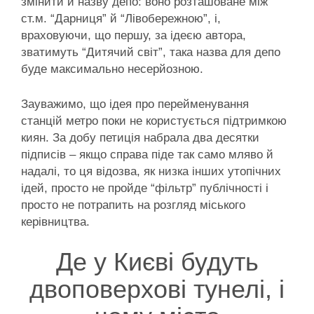
змінити й назву депо: воно розташоване між
ст.м. “Дарниця” й “Лівобережною”, і,
враховуючи, що першу, за ідеєю автора,
зватимуть “Дитячий світ”, така назва для депо
буде максимально несерйозною.
Зауважимо, що ідея про перейменування
станцій метро поки не користується підтримкою
киян. За добу петиція набрала два десятки
підписів – якщо справа піде так само мляво й
надалі, то ця відозва, як низка інших утопічних
ідей, просто не пройде “фільтр” публічності і
просто не потрапить на розгляд міського
керівництва.
Де у Києві будуть
двоповерхові тунелі, і