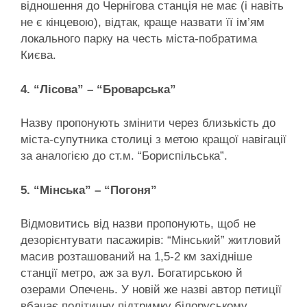
відношення до Чернігова станція не має (і навіть
не є кінцевою), відтак, краще назвати її ім’ям
локального парку на честь міста-побратима
Києва.
4. “Лісова” – “Броварська”
Назву пропонують змінити через близькість до
міста-супутника столиці з метою кращої навігації
за аналогією до ст.м. “Бориспільська”.
5. “Мінська” – “Погоня”
Відмовитись від назви пропонують, щоб не
дезорієнтувати пасажирів: “Мінський” житловий
масив розташований на 1,5-2 км західніше
станції метро, аж за вул. Богатирською й
озерами Опечень. У новій же назві автор петиції
вбачає політичну підтримку білоруському