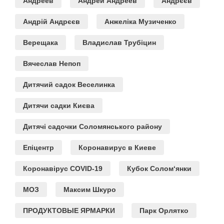
Андреев
Андрей Андреев
Андрєєв
Андрій Андрєєв
Анжеліка Музиченко
Верещака
Владислав Трубіцин
Вячеслав Непоп
Дитячий садок Веселинка
Дитячи садки Києва
Дитячі садочки Соломянського району
Епіцентр
Коронавирус в Киеве
Коронавірус COVID-19
Кубок Солом‘янки
МОЗ
Максим Шкуро
ПРОДУКТОВЫЕ ЯРМАРКИ
Парк Орлятко