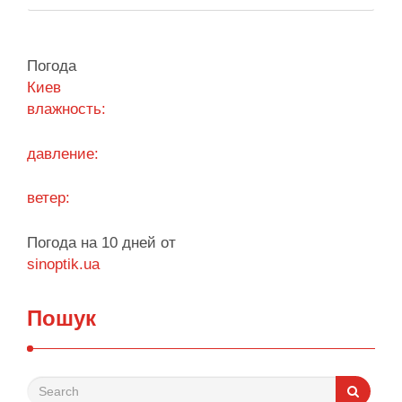
що станом на 5 серпня столична влада
виконала План стійкості за видатками лише
трохи більше ніж на 20%. За його словами, до
Погода
старту опалювального сезону …
Киев
влажность:
Поділитися у соцмережах:
давление:
ветер:
Погода на 10 дней от
sinoptik.ua
Пошук