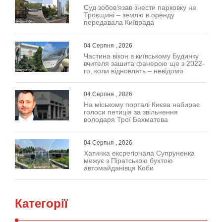
Суд зобов’язав знести парковку на
Троєщині – землю в оренду
передавала Київрада
04 Серпня , 2026
Частина вікон в київському Будинку
вчителя зашита фанерою ще з 2022-
го, коли відновлять – невідомо
04 Серпня , 2026
На міському порталі Києва набирає
голоси петиція за звільнення
володаря Трої Бахматова
04 Серпня , 2026
Хатинка ексрегіонала Супруненка
межує з Піратською бухтою
автомайданівця Коби
Категорії