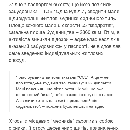
Згідно з паспортом об’єкту, що його повісили
забудовники – ТОВ “Одна купіль”, зводити мали
індивідуальні житлові будинки садибного типу.
Площа кожного мала б скласти 55 “квадратів”,
загальна площа будівництва – 2860 кв.м. Втім, в
активіста виникли підозри – адже клас наслідків,
вказаний забудовником у паспорті, не відповідав
саме зведенню індивідуальних житлових
споруд.
“Клас будівництва вони вказали “СС1”. А це – не
про котеджне будівництво, таунхауси чи дуплекси.
Мені пояснили, що після останніх змін це вже
неналежний “клас”, тобто законністю тут і не пахне.
А зводити хотять на землі, призначеній під
садівництво”, – пояснив Кухалейшвілі на відео.
Хтось із місцевих “месників” захопив з собою
сірники, й стосу дерев’яних щитів, призначених