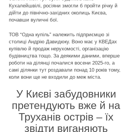
Кухалейшвілі, росіяни змогли б пройти річку й
дійти до північно-західних околиць Києва,
почавши вуличні бої.
ТОВ “Одна купіль” належить підприємцю зі
столиці Андрію Давидюку. Воно має у КВЕДах
купівлю й продаж нерухомості, організацію
будівництва тощо. За деякими даними, вперше
роботи на ділянці почалися восени 2025-го, а
самі ділянки тут роздавали понад 10 років тому,
коли вони ще не входили до меж міста.
У Києві забудовники
претендують вже й на
Труханів острів – їх
звідти виганяють