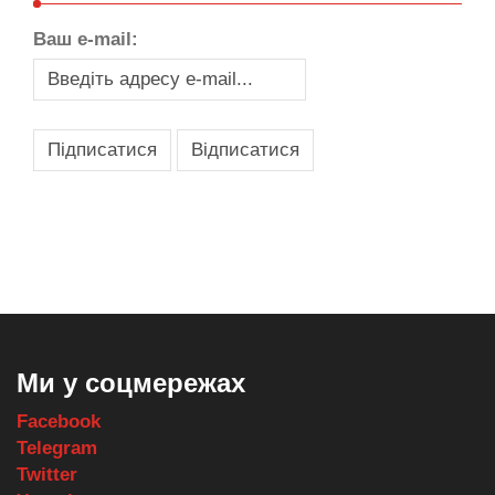
Ваш e-mail:
,
,
,
,
масло texaco
масла и смазки
оборудование для провайдеров
телеком оборудование
запчасти для автобусов
Ми у соцмережах
Facebook
Telegram
Twitter