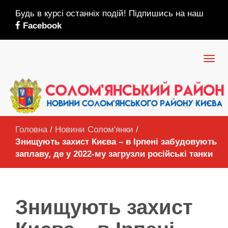
Будь в курсі останніх подій! Підпишись на наш
Facebook
Головна
/
Новини Солом'янки
/
Знищують захист Києва – в Ірпені забудовують
заплаву, де у 2022-му загрузли російські танки
Знищують захист