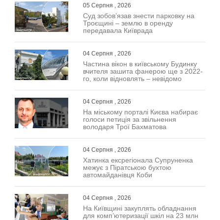
05 Серпня , 2026
Суд зобов’язав знести парковку на
Троєщині – землю в оренду
передавала Київрада
04 Серпня , 2026
Частина вікон в київському Будинку
вчителя зашита фанерою ще з 2022-
го, коли відновлять – невідомо
04 Серпня , 2026
На міському порталі Києва набирає
голоси петиція за звільнення
володаря Трої Бахматова
04 Серпня , 2026
Хатинка ексрегіонала Супруненка
межує з Піратською бухтою
автомайданівця Коби
04 Серпня , 2026
На Київщині закуплять обладнання
для комп’ютеризації шкіл на 23 млн