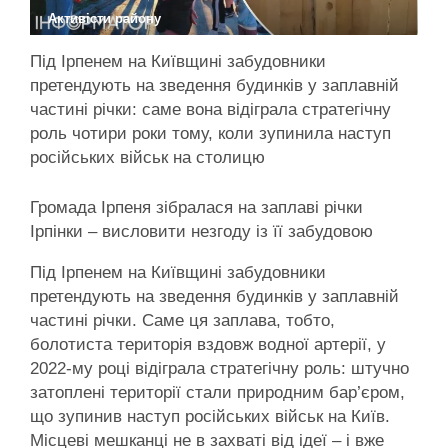
Активісти району
Під Ірпенем на Київщині забудовники
претендують на зведення будинків у заплавній
частині річки: саме вона відіграла стратегічну
роль чотири роки тому, коли зупинила наступ
російських військ на столицю
Громада Ірпеня зібралася на заплаві річки
Ірпінки – висловити незгоду із її забудовою
Під Ірпенем на Київщині забудовники
претендують на зведення будинків у заплавній
частині річки. Саме ця заплава, тобто,
болотиста територія вздовж водної артерії, у
2022-му році відіграла стратегічну роль: штучно
затоплені території стали природним бар’єром,
що зупинив наступ російських військ на Київ.
Місцеві мешканці не в захваті від ідеї – і вже