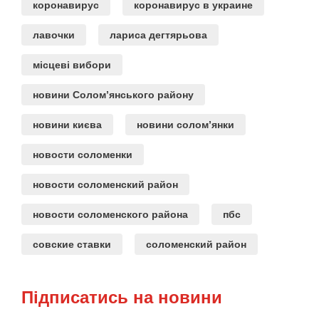
коронавирус
коронавирус в украине
лавочки
лариса дегтярьова
місцеві вибори
новини Солом’янського району
новини києва
новини солом’янки
новости соломенки
новости соломенский район
новости соломенского района
пбс
совские ставки
соломенский район
Підписатись на новини