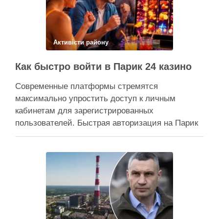
прокуратура міста Києва подала до суду …
Поділитися у соцмережах:
Активісти району
Как быстро войти в Парик 24 казино
Современные платформы стремятся
максимально упростить доступ к личным
кабинетам для зарегистрированных
пользователей. Быстрая авторизация на Парик
24 казино позволяет клиентам мгновенно
вернуться к любимым развлечениям и
управлению своим игровым счетом. Безопасная
система авторизации надежно защищает
персональные данные, сохраняя высокую
скорость обработки запросов при каждом входе.
Процесс входа оптимизирован под любые …