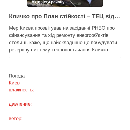
Активісти району
Поділитися у соцмережах:
Кличко про План стійкості – ТЕЦ відновили вже на 65%, будується захист ІІ рівня
Мер Києва прозвітував на засіданні РНБО про
фінансування та хід ремонту енергооб'єктів
столиці, каже, що найскладніше це побудувати
резервну систему теплопостачання Кличко
розповів про виконання Плану стійкості Києва на
засіданні РНБО Київ уже виконав ремонт
пошкоджених енергооб’єктів на 65%, а на
Погода
потреби Плану стійкості столиця залучила
Киев
понад 10 млрд грн, …
влажность:
Поділитися у соцмережах:
давление:
ветер: