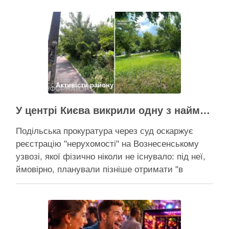
Активісти району
У центрі Києва викрили одну з наймасштабніших туалетних схем з фіктивним будинком
Подільська прокуратура через суд оскаржує
реєстрацію "нерухомості" на Вознесенському
узвозі, якої фізично ніколи не існувало: під неї,
ймовірно, планували пізніше отримати "в
обслуговування" земельну ділянку Прокуратура
через суд скасовує право на фіктивну будівлю,
за допомогою якої ділки, ймовірно, планували
забудувати зелені схили Подільська окружна