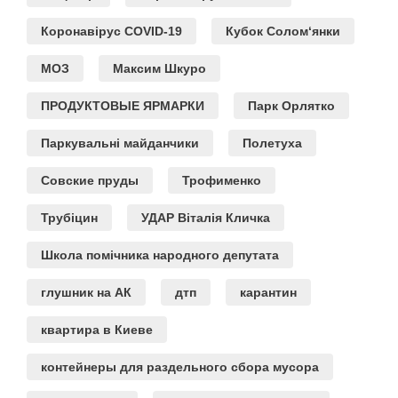
Коронавірус COVID-19
Кубок Солом‘янки
МОЗ
Максим Шкуро
ПРОДУКТОВЫЕ ЯРМАРКИ
Парк Орлятко
Паркувальні майданчики
Полетуха
Совские пруды
Трофименко
Трубіцин
УДАР Віталія Кличка
Школа помічника народного депутата
глушник на АК
дтп
карантин
квартира в Киеве
контейнеры для раздельного сбора мусора