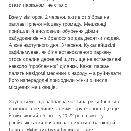
стати парканом, не стало
Вже у вівторок, 2 червня, активіст зібрав на
заплаві Ірпеня місцеву громаду. Мешканці
прийшли й висловили обурення діями
забудовників – зібралося зо два десятки людей.
А вже наступного дня, 3 червня, Кухалейшвілі
зафільмував, як біля встановленого паркану
хтось спалив дерев’яні щити, ще не встановлені
навколо “проблемної” ділянки. Каже: паркан
палять невідомі месники з народу – а руйнувати
його напередодні приходили жінки з числа
місцевих мешканців.
Зауважимо, що заплавна частина річки Ірпінки є
важливою не лише з точки зору екології. Це ще
й військовий об’єкт – у 2022 році саме тут
російські танки почали застрягати в багнюці й
болоті. Якби тут були будинки, каже