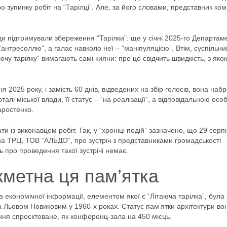
о зупинку робіт на “Тарілці”. Але, за його словами, представник ком
ди підтримували збереження “Тарілки”: ще у січні 2025-го Департам
“антресоллю”, а галас навколо неї – “маніпуляцією”. Втім, суспільни
чу тарілку” вимагають самі кияни: про це свідчить швидкість, з яко
я 2025 року, і замість 60 днів, відведених на збір голосів, вона набр
алі міської влади, її статус – “на реалізації”, а відповідальною ос
аростенко.
и із виконавцем робіт. Так, у “хроніці подій” зазначено, що 29 серп
а ТРЦ, ТОВ “АЛЬДО”, про зустріч з представниками громадськості
 про проведення такої зустрічі немає.
метна ця пам’ятка
та економічної інформації, елементом якої є “Літаюча тарілка”, була
 Льовом Новиковим у 1960-х роках. Статус пам’ятки архітектури во
ння спроєктоване, як конференц-зала на 450 місць.