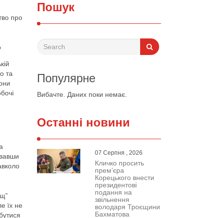
Пошук
тво про
р
кій
о та
Популярне
они
бочі
Вибачте. Даних поки немає.
Останні новини
а
07 Серпня , 2026
ювавши
Кличко просить
авколо
прем’єра
Корецького внести
президентові
подання на
ощ”
звільнення
е їх не
володаря Троєщини
Бахматова
дбутися