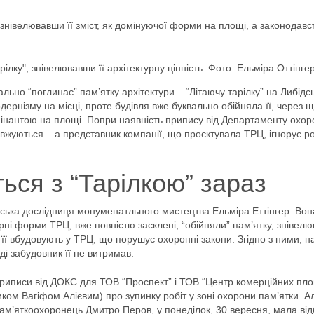
 знівелювавши її зміст, як домінуючої форми на площі, а законодавс
ілку", знівелювавши її архітектурну цінність. Фото: Ельміра Оттінге
льно “поглинає” пам’ятку архітектури – “Літаючу тарілку” на Либідсь
ернізму на місці, проте будівля вже буквально обійняла її, через щ
інантою на площі. Попри наявність припису від Департаменту охор
жуються – а представник компанії, що проєктувала ТРЦ, ігнорує ро
ься з “Тарілкою” зараз
ївська дослідниця монуменатльного мистецтва Ельміра Еттінгер. Вон
урні форми ТРЦ, вже повністю засклені, “обійняли” пам’ятку, знівел
, її вбудовують у ТРЦ, що порушує охоронні закони. Згідно з ними, н
і забудовник її не витримав.
приписи від ДОКС для ТОВ “Проспект” і ТОВ “Центр комерційних пл
иком Вагіфом Алієвим) про зупинку робіт у зоні охорони пам’ятки. Ал
пам’яткоохоронець Дмитро Перов, у понеділок, 30 вересня, мала ві