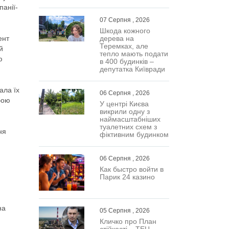
панії-
07 Серпня , 2026
Шкода кожного
ент
дерева на
Теремках, але
й
тепло мають подати
ю
в 400 будинків –
депутатка Київради
ала їх
06 Серпня , 2026
обою
У центрі Києва
викрили одну з
наймасштабніших
туалетних схем з
ня
фіктивним будинком
06 Серпня , 2026
Как быстро войти в
Парик 24 казино
на
05 Серпня , 2026
Кличко про План
стійкості – ТЕЦ