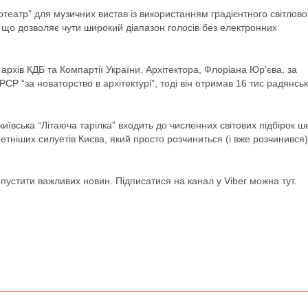
отеатр” для музичних вистав із використанням градієнтного світлово
, що дозволяє чути широкий діапазон голосів без електронних
ж архів КДБ та Компартії України. Архітектора, Флоріана Юр’єва, за
Р “за новаторство в архітектурі”, тоді він отримав 16 тис радянсь
ївська “Літаюча тарілка” входить до численних світових підбірок ш
тніших силуетів Києва, який просто розчиниться (і вже розчинився)
устити важливих новин. Підписатися на канал у Viber можна тут.