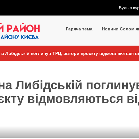
Будь в ку
Гаряча тема
Новини Солом’я
 на Либідській поглинув ТРЦ, автори проєкту відмовляються ві
 на Либідській поглину
єкту відмовляються ві