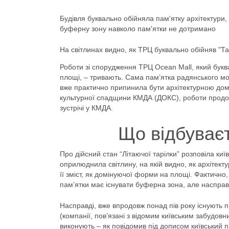
Будівля буквально обійняла пам'ятку архітектури,
буферну зону навколо пам'ятки не дотримано
На світлинах видно, як ТРЦ буквально обійняв "Тар
Роботи зі спорудження ТРЦ Ocean Mall, який буква
площі, – тривають. Сама пам’ятка радянського мод
вже практично припинила бути архітектурною дом
культурної спадщини КМДА (ДОКС), роботи продов
зустрічі у КМДА.
Що відбуваєт
Про дійсний стан “Літаючої тарілки” розповіла ки
оприлюднила світлину, на якій видно, як архітект
її зміст, як домінуючої форми на площі. Фактично
пам’ятки має існувати буферна зона, але насправд
Насправді, вже впродовж понад пів року існують 
(компанії, пов’язані з відомим київським забудовн
виконують – як повідомив під дописом київський 