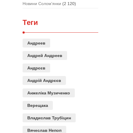
Новини Солом'янки
(2 120)
Теги
Андреев
Андрей Андреев
Андрєєв
Андрій Андрєєв
Анжеліка Музиченко
Верещака
Владислав Трубіцин
Вячеслав Непоп