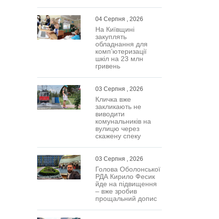
ра
04 Серпня , 2026
На Київщині
закуплять
обладнання для
комп’ютеризації
шкіл на 23 млн
гривень
03 Серпня , 2026
Кличка вже
закликають не
виводити
комунальників на
вулицю через
скажену спеку
03 Серпня , 2026
Голова Оболонської
РДА Кирило Фесик
йде на підвищення
– вже зробив
прощальний допис