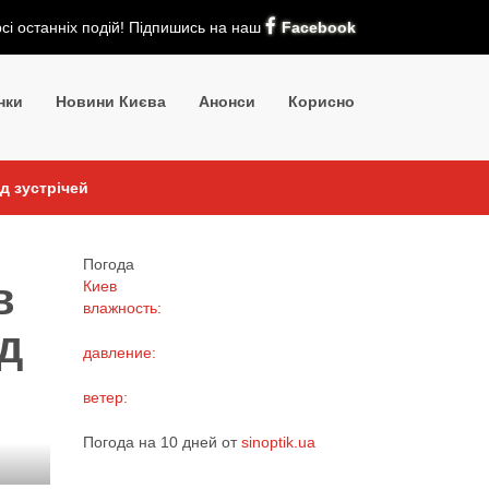
рсі останніх подій! Підпишись на наш
Facebook
нки
Новини Києва
Анонси
Корисно
д зустрічей
Погода
в
Киев
влажность:
д
давление:
ветер:
Погода на 10 дней от
sinoptik.ua