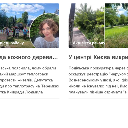
вісти району
Активісти району
Шкода кожного дерева на Теремках, але тепло мають подати в 400 будинків – депутатка Київради
вська пояснила, чому обрали
Подільська прокуратура через 
акий маршрут теплотраси
оскаржує реєстрацію "нерухомо
протести жителів. Депутатка
Вознесенському узвозі, якої фі
ди про теплотрасу на Теремках
ніколи не існувало: під неї, ймо
тка Київради Людмила
планували пізніше отримати "в
вська 6 серпня
обслуговування" земельну діля
ентувала конфлікт навколо
Прокуратура через суд скасову
дання теплотраси біля ТРЦ
право на фіктивну будівлю, за
бліка” на Теремках, заявивши,
допомогою якої ділки, ймовірно
уміє обурення жителів через
планували забудувати зелені с