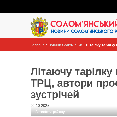
Головна
/
Новини Солом'янки
/
Літаючу тарілку
Літаючу тарілку
ТРЦ, автори про
зустрічей
02.10.2025
Активісти району