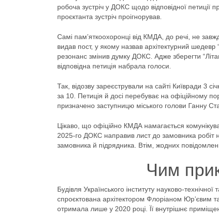
робоча зустріч у ДОКС щодо відповідної петиції пр
проєктанта зустріч проігнорував.
Самі пам’яткоохоронці від КМДА, до речі, не завж
видав пост, у якому назвав архітектурний шедевр 
резонанс змінив думку ДОКС. Адже зберегти “Літаю
відповідна петиція набрала голоси.
Так, відозву зареєстрували на сайті Київради 3 січн
за 10. Петиція й досі перебуває на офіційному порт
призначено заступницю міського голови Ганну Ст
Цікаво, що офіційно КМДА намагається комунікуват
2025-го ДОКС направив лист до замовника робіт н
замовника й підрядника. Втім, жодних повідомлень
Чим прик
Будівля Українського інституту науково-технічної 
спроєктована архітектором Флоріаном Юр’євим та
отримала лише у 2020 році. Її внутрішнє приміще