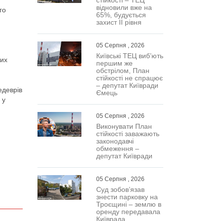
відновили вже на
го
65%, будується
захист ІІ рівня
05 Серпня , 2026
Київські ТЕЦ виб’ють
ких
першим же
обстрілом, План
стійкості не спрацює
– депутат Київради
едеврів
Ємець
 у
05 Серпня , 2026
Виконувати План
стійкості заважають
законодавчі
обмеження –
депутат Київради
05 Серпня , 2026
Суд зобов’язав
знести парковку на
Троєщині – землю в
оренду передавала
Київрада