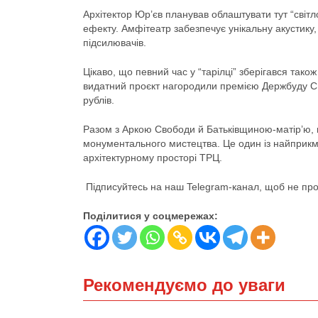
Архітектор Юр’єв планував облаштувати тут “світл
ефекту. Амфітеатр забезпечує унікальну акустику
підсилювачів.
Цікаво, що певний час у “тарілці” зберігався тако
видатний проєкт нагородили премією Держбуду СРС
рублів.
Разом з Аркою Свободи й Батьківщиною-матір’ю, ки
монументального мистецтва. Це один із найприкме
архітектурному просторі ТРЦ.
Підписуйтесь на наш Telegram-канал, щоб не проп
Поділитися у соцмережах:
Рекомендуємо до уваги