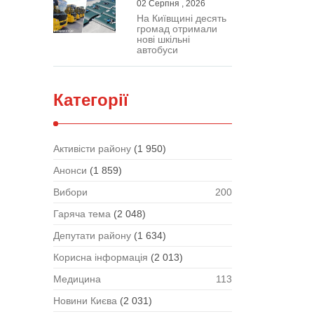
02 Серпня , 2026
На Київщині десять
громад отримали
нові шкільні
автобуси
Категорії
Активісти району
(1 950)
Анонси
(1 859)
Вибори
200
Гаряча тема
(2 048)
Депутати району
(1 634)
Корисна інформація
(2 013)
Медицина
113
Новини Києва
(2 031)