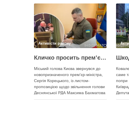
Активісти району
Акти
Кличко просить прем’єра Корецького внести президентові подання на звільнення володаря Троєщини Бахматова
Міський голова Києва звернувся до
Ковале
новопризначеного прем'єр-міністра,
саме т
Сергія Корецького, із листом-
попри 
пропозицією щодо звільнення голови
Київра
Деснянської РДА Максима Бахматова
Депута
Кличко написав листа прем'єрові
Ковале
Корецькому: просить розглянути
проком
можливість подання президентові на
прокла
Бахматова, що образив його
“Респу
заступницю Анну Старостенко
що роз