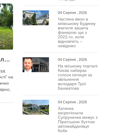
04 Серпня , 2026
Частина вікон в
київському Будинку
вчителя зашита
фанерою ще з
2022-го, коли
відновлять –
невідомо
У центрі Києва викрили одну з наймасштабніших туалетних схем з фіктивним будинком
04 Серпня , 2026
На міському порталі
Києва набирає
суд
голоси петиція за
сті" на
звільнення
зично
володаря Трої
Бахматова
вірно,
нку
04 Серпня , 2026
є
Хатинка
ексрегіонала
Супруненка межує з
,
Піратською бухтою
автомайданівця
хили
Коби