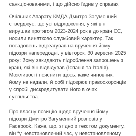
санкціонованими, і що дійсно їздив у справах
Очільник Апарату КМДА Дмитро Загуменний
стверджує, що усі відрядження, у які він
вирушав протягом 2023-2024 років до країн ЄС,
носили винятково службовий характер. Так
посадовець відреагував на вручення йому
підозри напередодні, у вівторок, 30 вересня 2025
року: йому закидають підроблення запрошень з
країн, які він відвідував (Іспанія та Італія).
Можливості пояснити щось, каже чиновник,
йому не надали, й собі підозрює правоохоронців
у спробі дискредитувати його в очах
суспільства.
Про власну позицію щодо вручення йому
підозри Дмитро Загуменний розповів у
Facebook. Каже, що, згідно з текстом документу,
він “у невстановлений час, у невстановленому