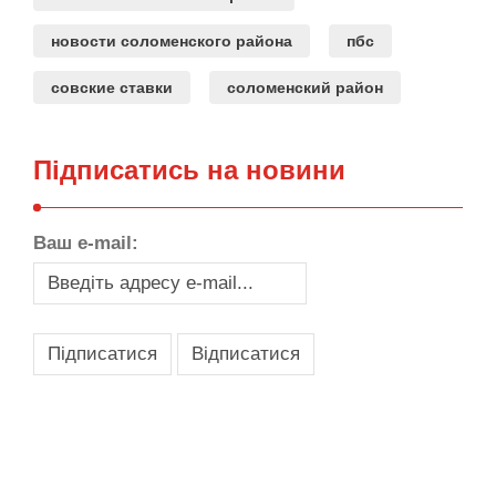
новости соломенского района
пбс
совские ставки
соломенский район
Підписатись на новини
Ваш e-mail:
,
,
,
,
масло texaco
масла и смазки
оборудование для провайдеров
телеком оборудование
запчасти для автобусов