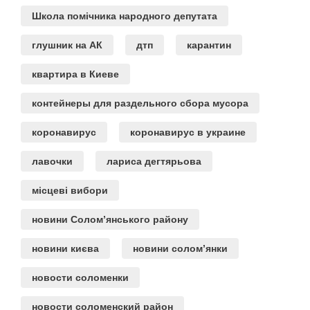
Школа помічника народного депутата
глушник на АК
дтп
карантин
квартира в Киеве
контейнеры для раздельного сбора мусора
коронавирус
коронавирус в украине
лавочки
лариса дегтярьова
місцеві вибори
новини Солом’янського району
новини києва
новини солом’янки
новости соломенки
новости соломенский район