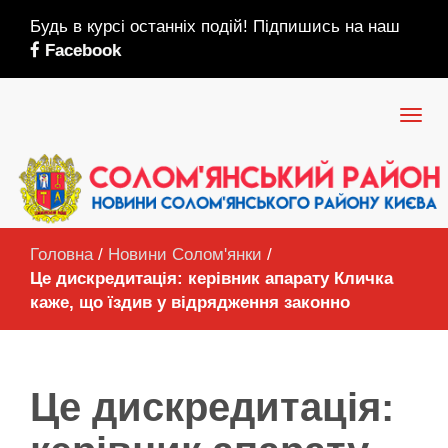
Будь в курсі останніх подій! Підпишись на наш
Facebook
Головна
/
Новини Солом'янки
/
Це дискредитація: керівник апарату Кличка
каже, що їздив у відрядження законно
Це дискредитація: