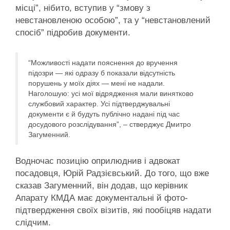
місці”, нібито, вступив у “змову з
невстановленою особою”, та у “невстановлений
спосіб” підробив документи.
“Можливості надати пояснення до вручення
підозри — які одразу б показали відсутність
порушень у моїх діях — мені не надали.
Наголошую: усі мої відрядження мали винятково
службовий характер. Усі підтверджувальні
документи є й будуть публічно надані під час
досудового розслідування”, – стверджує Дмитро
Загуменний.
Водночас позицію оприлюднив і адвокат
посадовця, Юрій Радзієвський. До того, що вже
сказав Загуменний, він додав, що керівник
Апарату КМДА має документальні й фото-
підтвердження своїх візитів, які пообіцяв надати
слідчим.