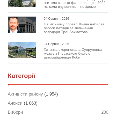
вчителя зашита фанерою ще з 2022-
го, коли відновлять – невідомо
04 Серпня , 2026
На міському порталі Києва набирає
голоси петиція за звільнення
володаря Трої Бахматова
04 Серпня , 2026
Хатинка ексрегіонала Супруненка
межує з Піратською бухтою
автомайданівця Коби
Категорії
Активісти району
(1 954)
Анонси
(1 863)
Вибори
200