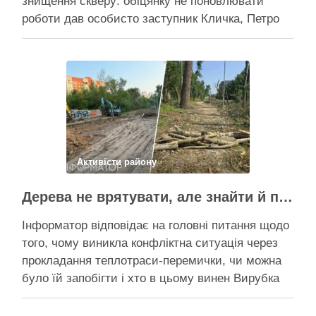
знищення скверу: обіцянку не поновлювати
роботи дав особисто заступник Кличка, Петро
Пантелеєв, що прибув налагодити комунікацію
Вирубку дерев на Теремках призупинили, втім,
чи вдасться зберегти ту частину озеленення,
що лишилася, – поки невідомо На Теремках у …
Поділитися у соцмережах:
Активісти району
Дерева не врятувати, але знайти й покарати винних треба – головні питання і висновки з конфлікту на Теремках
Інформатор відповідає на головні питання щодо
того, чому виникла конфліктна ситуація через
прокладання теплотраси-перемички, чи можна
було їй запобігти і хто в цьому винен Вирубка
дерев триває, почали й прокладати теплотрасу
– значить, процес вже не зупинити Зранку у