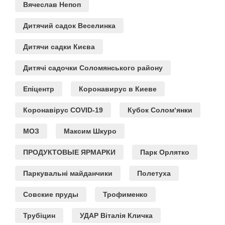
Вячеслав Непоп
Дитячий садок Веселинка
Дитячи садки Києва
Дитячі садочки Соломянського району
Епіцентр
Коронавирус в Киеве
Коронавірус COVID-19
Кубок Солом‘янки
МОЗ
Максим Шкуро
ПРОДУКТОВЫЕ ЯРМАРКИ
Парк Орлятко
Паркувальні майданчики
Полетуха
Совские пруды
Трофименко
Трубіцин
УДАР Віталія Кличка