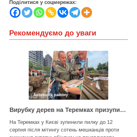
Поділитися у соцмережах:
Рекомендуємо до уваги
Активісти району
Вирубку дерев на Теремках призупинили після приїзду заступника Кличка – почався діалог
На Теремках у Києві зупинили пилку до 12
серпня після мітингу сотень мешканців проти