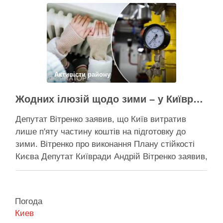
суботу, 8 серпня 2026 року, на Теремках у Києві
почалася вже …
Поділитися у соцмережах:
Активісти району
Жодних ілюзій щодо зими – у Київраді закидають, що КМДА виконала План стійкості на 20%
Депутат Вітренко заявив, що Київ витратив
лише п'яту частину коштів на підготовку до
зими. Вітренко про виконання Плану стійкості
Києва Депутат Київради Андрій Вітренко заявив,
що станом на 5 серпня столична влада
виконала План стійкості за видатками лише
трохи більше ніж на 20%. За його словами, до
Погода
старту опалювального сезону …
Киев