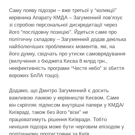
Саму появу підозри – вже третьої у “колекції”
керівника Апарату КМДА – Загуменний пов’язує
зі спробою персональної дискредитації через
його “послідовну позицію”. Йдеться саме про
політичну складову – Загуменний додав декілька
найболючіших проблемних моментів, які, на
його думку, свідчать про утиски самоврядування
(вилучення з бюджета Києва 8 млрд грн.,
неефективність програми “Чисте небо” зі збиття
ворожих БпЛА тощо).
Додамо, що Дмитро Загуменний є досить
важливою ланкою у керівництві Києвом. Саме
він скріпляє підписом внутрішні папери у КМДА/
Київраді, також без його “візи” не
працюватимуть рішення Київради. Тобто
нинішня підозра може бути черговим епізодом у
політичному протистоянні за Київ.