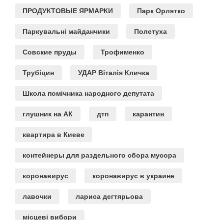
ПРОДУКТОВЫЕ ЯРМАРКИ
Парк Орлятко
Паркувальні майданчики
Полетуха
Совские пруды
Трофименко
Трубіцин
УДАР Віталія Кличка
Школа помічника народного депутата
глушник на АК
дтп
карантин
квартира в Киеве
контейнеры для раздельного сбора мусора
коронавирус
коронавирус в украине
лавочки
лариса дегтярьова
місцеві вибори