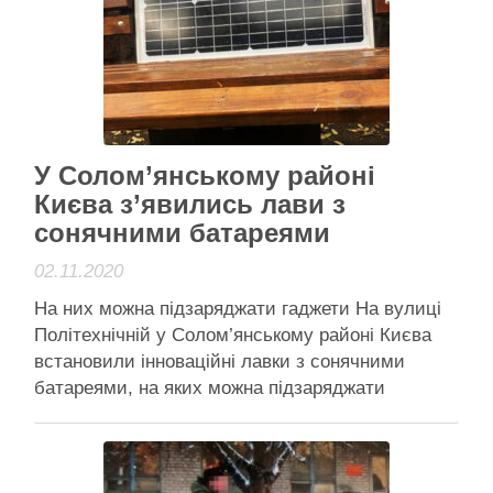
«Киев» имени Сикорского, 54 научно-
исследовательских института, 6 национальных
университетов, Министерство обороны Украины
…
Активісти району
1
Читати далі
У Солом’янському районі
Києва з’явились лави з
сонячними батареями
02.11.2020
На них можна підзаряджати гаджети На вулиці
Політехнічній у Солом’янському районі Києва
встановили інноваційні лавки з сонячними
батареями, на яких можна підзаряджати
гаджети. Про це повідомляє видання «Вечірній
Київ». Ці лавки встановили в рамках реалізації
двох проєктів Громадського бюджету, всього