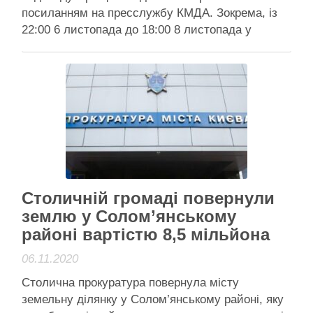
посиланням на пресслужбу КМДА. Зокрема, із
22:00 6 листопада до 18:00 8 листопада у
зв’язку із плановими ремонтними роботами
буде відсутнє водопостачання за деякими
адресами Солом’янського району. Як
повідомляє ПрАТ “АК “Київводоканал”,
улаштовуватимуть водопровідний вузол на
водоводі діаметром 900 мм на розі
вул. Зеленогірській та …
Активісти району
Читати далі
Столичній громаді повернули
землю у Солом’янському
районі вартістю 8,5 мільйона
06.11.2020
Столична прокуратура повернула місту
земельну ділянку у Солом’янському районі, яку