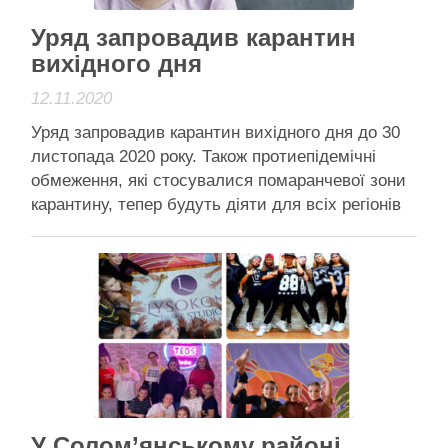
Читати далі
Уряд запровадив карантин
вихідного дня
12.11.2020
Уряд запровадив карантин вихідного дня до 30
листопада 2020 року. Також протиепідемічні
обмеження, які стосувалися помаранчевої зони
карантину, тепер будуть діяти для всіх регіонів
країни.
Читати далі
Активісти району
У Солом’янському районі