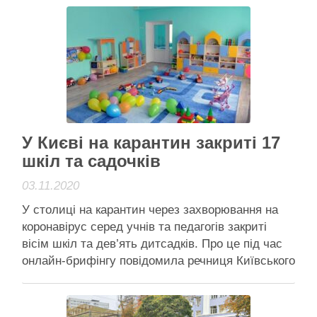
Нацполиции. По словам нашего собеседника,
трагедия произошла 22 октября, в 11:40, на
улице Соломенской, 14. “Установлено, что в
квартире также …
Читати далі
Активісти району
У Києві на карантин закриті 17
шкіл та садочків
03.11.2020
У столиці на карантин через захворювання на
коронавірус серед учнів та педагогів закриті
вісім шкіл та дев’ять дитсадків. Про це під час
онлайн-брифінгу повідомила речниця Київського
міського голови Віталія Кличка Оксана Зінов’єва.
«На карантин у Києві залишаються зачиненими
вісім шкіл. А також на дистанційному навчанні