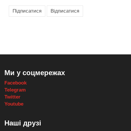
,
,
,
,
масло texaco
масла и смазки
оборудование для провайдеров
телеком оборудование
запчасти для автобусов
Ми у соцмережах
Facebook
Telegram
Twitter
Youtube
Наші друзі