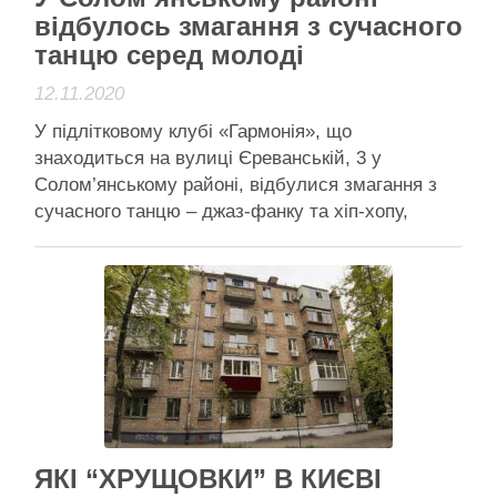
відбулось змагання з сучасного
танцю серед молоді
12.11.2020
У підлітковому клубі «Гармонія», що
знаходиться на вулиці Єреванській, 3 у
Солом’янському районі, відбулися змагання з
сучасного танцю – джаз-фанку та хіп-хопу,
приуроченого до Всесвітнього дня молоді. У
змаганні брала участь молодь віком від 12 до 16
років серед танцюристів підліткових клубів:
«Гармонія», «Лідер» та «Олімпік».
Найважливішими показниками виступів
учасників …
Читати далі
Анонси
ЯКІ “ХРУЩОВКИ” В КИЄВІ