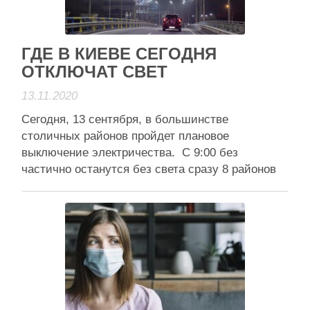
Анонси
ГДЕ В КИЕВЕ СЕГОДНЯ
ОТКЛЮЧАТ СВЕТ
13.11.2020
Сегодня, 13 сентября, в большинстве
столичных районов пройдет плановое
выключение электричества. С 9:00 без
частично останутся без света сразу 8 районов
Киева. Плановое отключение электричества
запланировали на улицах Дарницкого,
Днепровского, Голосеевского, Оболонского,
Печерского, Подольского, Соломенского и
Шевченквского районов. Об этом сообщается на
сайте ДТЭК. Большинству улиц восстановят
электричество к 18:00, …
Анонси