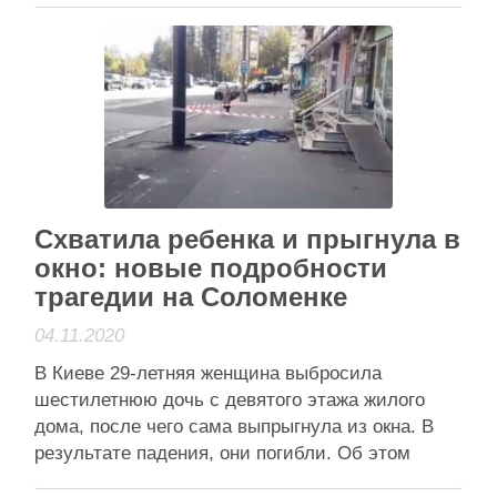
улицу Героев Севастопаля. А на улице
Академика Стражеска обустроили не только
велодорожку, но и дополнительные места для
парковки автомобилей. Об этом на своей
странице в Facebook сообщил Александр …
Читати далі
Активісти району
Схватила ребенка и прыгнула в
окно: новые подробности
трагедии на Соломенке
04.11.2020
В Киеве 29-летняя женщина выбросила
шестилетнюю дочь с девятого этажа жилого
дома, после чего сама выпрыгнула из окна. В
результате падения, они погибли. Об этом
Vesti.ua узнали от собственного источника в