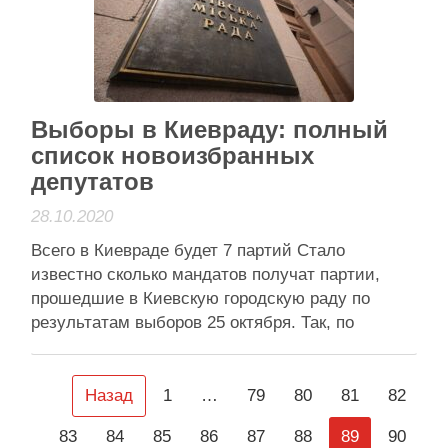
Читати далі
Активісти району
Выборы в Киевраду: полный
список новоизбранных
депутатов
28.10.2020
Всего в Киевраде будет 7 партий Стало
известно сколько мандатов получат партии,
прошедшие в Киевскую городскую раду по
результатам выборов 25 октября. Так, по
данным источника ZN.ua в ТВК «Европейская
солидарность» во главе с Мариной Порошенко
получит 31 мандат. Партия мэра Виталия
Назад
1
…
79
80
81
82
Кличко УДАР – 30 мест. «Едність» Александра
83
84
85
86
87
88
89
90
Омельченко – …