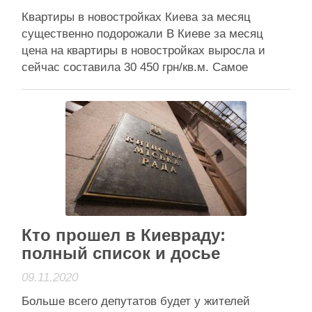
Квартиры в новостройках Киева за месяц
существенно подорожали В Киеве за месяц
цена на квартиры в новостройках выросла и
сейчас составила 30 450 грн/кв.м. Самое
дорогое жилье в Печерском, Подольском и
Шевченковском районах. По данным Столичной
недвижимости, в октябре цены «упали» в
Святошинском (на 2,3%) и Днепровском (на
1,4%) районах. В …
Читати далі
Активісти району
Кто прошел в Киевраду:
полный список и досье
09.11.2020
Больше всего депутатов будет у жителей