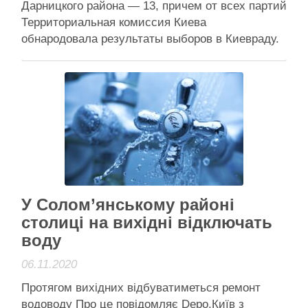
Дарницкого района — 13, причем от всех партий
Территориальная комиссия Киева
обнародовала результаты выборов в Киевраду.
В новом созыве партийный состав горсовета
изменится. В него заходят семь партий. Больше
всего депутатов будут представлять
“Европейскую солидарность” — 31, УДАР по
численности такой же — 30 депутатов …
Читати далі
Анонси
У Солом’янському районі
столиці на вихідні відключать
воду
06.11.2020
Протягом вихідних відбуватиметься ремонт
водоводу Про це повідомляє Depo.Київ з