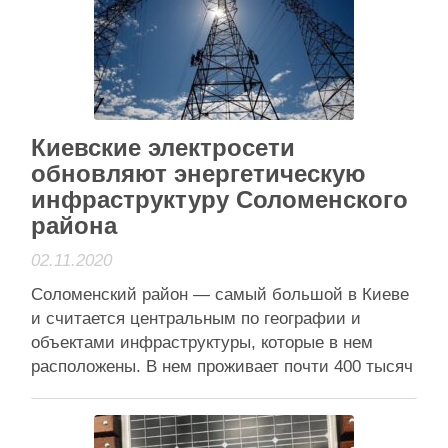
6; вул. М. Василенка, 1; ст. м. «Берестейська».
За результатами рейдів на порушників складено
7 …
Читати далі
Анонси
Киевские электросети
обновляют энергетическую
инфраструктуру Соломенского
района
02.11.2020
Соломенский район — самый большой в Киеве
и считается центральным по географии и
объектами инфраструктуры, которые в нем
расположены. В нем проживает почти 400 тысяч
киевлян. Находятся крупнейшие транспортные
объекты — центральный пассажирский и
товарный вокзалы, международный аэропорт