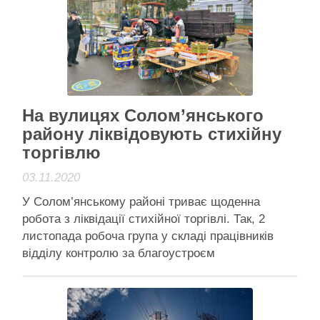
449 класів у 133 школах …
Читати далі
Активісти району
На вулицях Солом’янського
району ліквідовують стихійну
торгівлю
03.11.2020
У Солом’янському районі триває щоденна
робота з ліквідації стихійної торгівлі. Так, 2
листопада робоча група у складі працівників
відділу контролю за благоустроєм
райдержадміністрації та Солом’янського
управління поліції провели рейди ст. м.
«Політехнічний інститут»; пров. Політехнічний,