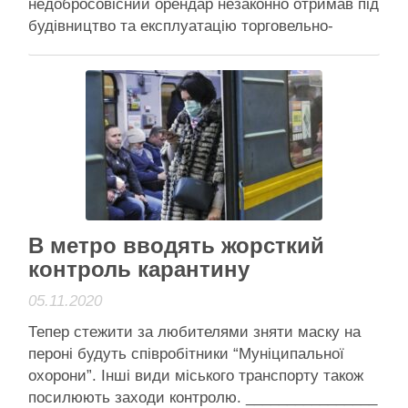
недобросовісний орендар незаконно отримав під
будівництво та експлуатацію торговельно-
офісного центру з підземним паркінгом. Як
передає Укрінформ, про це
повідомляє пресслужба Київської міської
прокуратури. “За сприяння Київської місцевої
прокуратури № 9 на користь територіальної
громади міста Києва
повернуто земельну ділянку площею 0,15 га та
вартістю …
Анонси
В метро вводять жорсткий
Читати далі
контроль карантину
05.11.2020
Тепер стежити за любителями зняти маску на
пероні будуть співробітники “Муніципальної
охорони”. Інші види міського транспорту також
посилюють заходи контролю. ________________