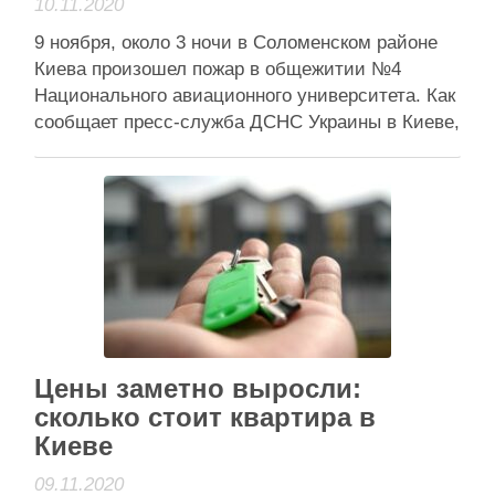
10.11.2020
9 ноября, около 3 ночи в Соломенском районе
Киева произошел пожар в общежитии №4
Национального авиационного университета. Как
сообщает пресс-служба ДСНС Украины в Киеве,
пострадавших в результате распространения
огня нет. Пожар произошел на первом этаже п
‘пятиэтажки. Отмечается, что из помещения
спасатели эвакуировали 120 человек из верхних
этажей. Огонь распространился на …
Читати далі
Анонси
Цены заметно выросли:
сколько стоит квартира в
Киеве
09.11.2020