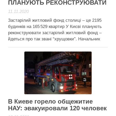
ПЛАНУЮТЬ РЕКОНСТРУЮВАТИ
11.11.2020
Застарілий житловий фонд столиці – це 2195
будинків на 165 529 квартир У Києві планують
реконструювати застарілий житловий фонд –
йдеться про так звані “хрущовки”. Начальник
столичного “Інституту Генерального плану”
Сергій Броневицький в інтерв’ю виданню
“Вечірній Київ” розповів, як відбуватиметься
реновація. За його словами, нині, за
розпорядженням КМДА, в розробленні
перебуває …
Читати далі
Активісти району
В Киеве горело общежитие
НАУ: эвакуировали 120 человек