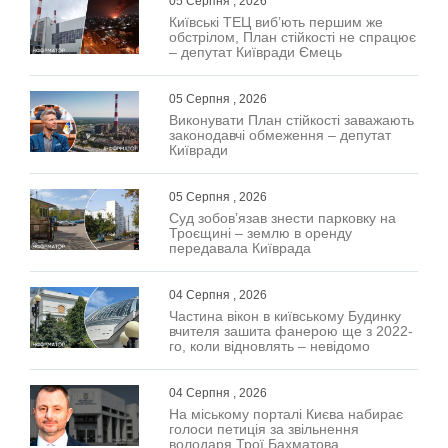
05 Серпня , 2026
Київські ТЕЦ виб’ють першим же
обстрілом, План стійкості не спрацює
– депутат Київради Ємець
05 Серпня , 2026
Виконувати План стійкості заважають
законодавчі обмеження – депутат
Київради
05 Серпня , 2026
Суд зобов’язав знести парковку на
Троєщині – землю в оренду
передавала Київрада
04 Серпня , 2026
Частина вікон в київському Будинку
вчителя зашита фанерою ще з 2022-
го, коли відновлять – невідомо
04 Серпня , 2026
На міському порталі Києва набирає
голоси петиція за звільнення
володаря Трої Бахматова