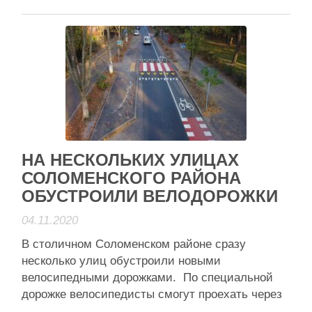
Киев усиливает контроль за соблюдением мер
безопасности в коммунальном общественном
транспорте. В частности, в метро. Об этом во
время брифинга сообщил мэр Киева Виталий
Кличко. “Киев усиливает контроль за
соблюдением мер безопасности в …
Читати далі
Активісти району
НА НЕСКОЛЬКИХ УЛИЦАХ
СОЛОМЕНСКОГО РАЙОНА
ОБУСТРОИЛИ ВЕЛОДОРОЖКИ
04.11.2020
В столичном Соломенском районе сразу
несколько улиц обустроили новыми
велосипедными дорожками. По специальной
дорожке велосипедисты смогут проехать через
проспект Гузара, бульвар Вацлава Гавела и