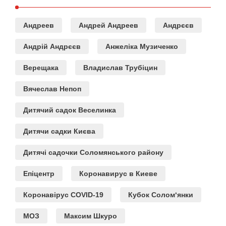
Андреев
Андрей Андреев
Андрєєв
Андрій Андрєєв
Анжеліка Музиченко
Верещака
Владислав Трубіцин
Вячеслав Непоп
Дитячий садок Веселинка
Дитячи садки Києва
Дитячі садочки Соломянського району
Епіцентр
Коронавирус в Киеве
Коронавірус COVID-19
Кубок Солом‘янки
МОЗ
Максим Шкуро