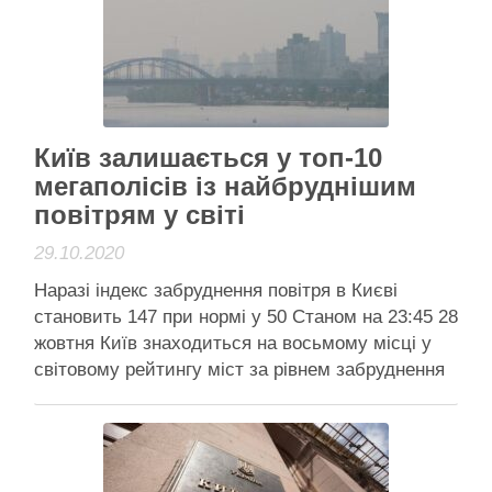
COVID-19 подтвердили уже у 36 …
Читати далі
Анонси
Київ залишається у топ-10
мегаполісів із найбруднішим
повітрям у світі
29.10.2020
Наразі індекс забруднення повітря в Києві
становить 147 при нормі у 50 Станом на 23:45 28
жовтня Київ знаходиться на восьмому місці у
світовому рейтингу міст за рівнем забруднення
повітря. Про це свідчать дані ресурсу Iqair, що
відстежує рівень забруднення повітря в режимі
реального часу. Наразі індекс забруднення
повітря в Києві …