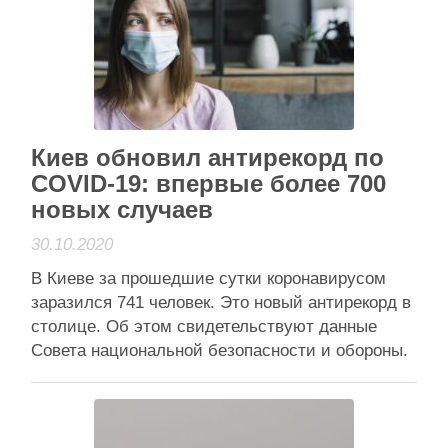
Киев, боевик под подставными документами
устроился на работу в одну …
Читати далі
Анонси
Киев обновил антирекорд по
COVID-19: впервые более 700
новых случаев
30.10.2020
В Киеве за прошедшие сутки коронавирусом
заразился 741 человек. Это новый антирекорд в
столице. Об этом свидетельствуют данные
Совета национальной безопасности и обороны.
Это впервые, когда количество новых случаев в
Киеве превысило 700. До этого антирекордом
было 635 новых случаев заражения
коронавирусом. С начала пандемии в столице