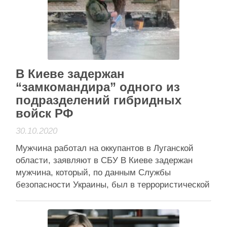
встановили 15 лав, 5 з них обладнані
сонячними батареями. Одночасно …
Читати далі
Активісти району
В Киеве задержан
“замкомандира” одного из
подразделений гибридных
войск РФ
30.10.2020
Мужчина работал на оккупантов в Луганской
области, заявляют в СБУ В Киеве задержан
мужчина, который, по данным Службы
безопасности Украины, был в террористической
организации ЛНР “заместителем командира”
одного из подразделений гибридных войск РФ.
Об этом сообщает пресс-служба СБУ. Прибыв в